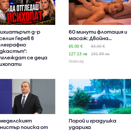
ихиатърът д-р
60 минути флотация и
селин Герев в
масаж: Двойна
елеграфно
релаксаци..
65.00 €
93.00 €
дкастът":
127.13 лв
181.89 лв
глеждат се деца
Grabo.bg
ихопати
меделският
Порой и градушка
нистър поиска от
удариха