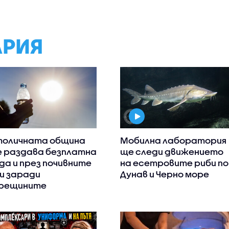
АРИЯ
оличната община
Мобилна лаборатория
 раздава безплатна
ще следи движението
да и през почивните
на есетровите риби по
и заради
Дунав и Черно море
рещините