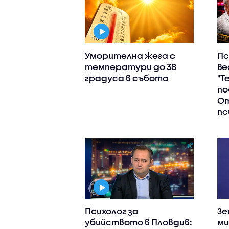
Уморителна жега с
Пс
температури до 38
Ве
градуса в събота
"Т
по
От
пс
Психолог за
Зе
убийството в Пловдив:
ми