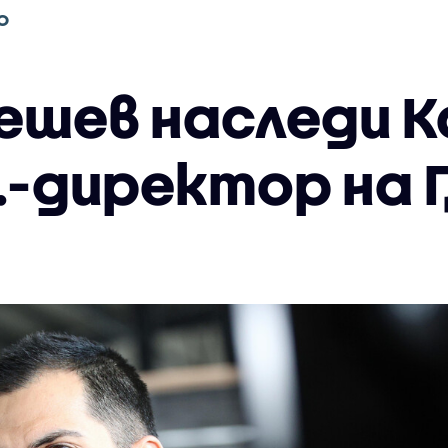
О
ешев наследи К
.-директор на 