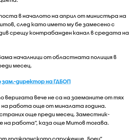
поста в началото на април от министъра на
тов, след като името му бе замесено с
див срещу контрабанден канал в средата на
ама началници от областната полиция в
реди месец.
 зам.-директор на ГДБОП
о веригата вече не са на заеманите от тях
е на работа още от миналата година.
страних още преди месец. Заместник-
е на работа”, каза още Митов тогава.
 от гражданското сдружение „Боец”