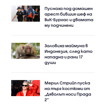
Пуснаха под домашен
арест бившия шеф на
ВиК-Бургас и двамата
му подчинени
Заловиха маймуна в
Индонезия, след като
нападна и рани 17
души
Мерил Стрийп пуска
на търг костюми от
„Дяволът носи Прада
2“