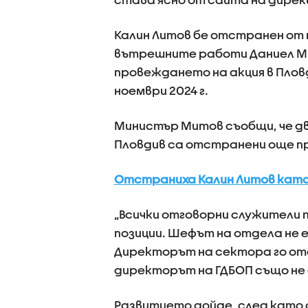
Калин Литов бе отстранен от 
вътрешните работи Даниел Ми
провеждането на акция в Плов
ноември 2024 г.
Министър Митов съобщи, че дв
Пловдив са отстранени още п
Отстраниха Калин Литов като
„Всички отговорни служители п
позиции. Шефът на отдела не 
Директорът на сектора го от
директорът на ГДБОП също не 
Развитието дойде, след като