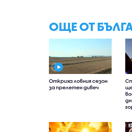
ОЩЕ ОТ БЪЛГ
Откриха ловния сезон
Ст
за прелетен дивеч
ще
во
дн
го