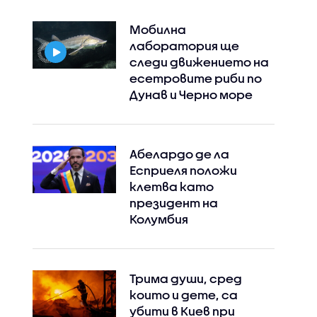
Мобилна
лаборатория ще
следи движението на
есетровите риби по
Дунав и Черно море
Абелардо де ла
Есприеля положи
клетва като
президент на
Колумбия
Трима души, сред
които и дете, са
убити в Киев при