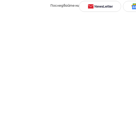
Последвайте ни
NewsLetter