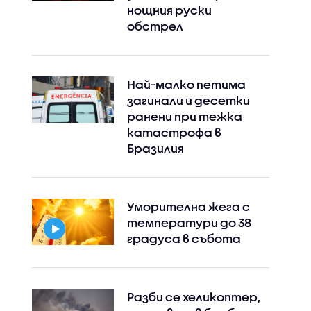
нощния руски
Instagram
Facebook
обстрел
Най-малко петима
загинали и десетки
ранени при тежка
катастрофа в
Бразилия
Уморителна жега с
температури до 38
градуса в събота
Разби се хеликоптер,