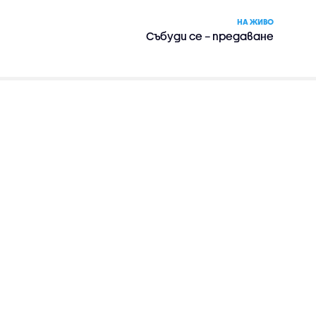
НА ЖИВО
Събуди се – предаване