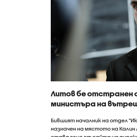
Литов бе отстранен о
министъра на вътре
Бившият началник на отдел "Ик
назначен на мястото на Калин
става ясно от сайта на дире