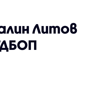
алин Литов
ГДБОП