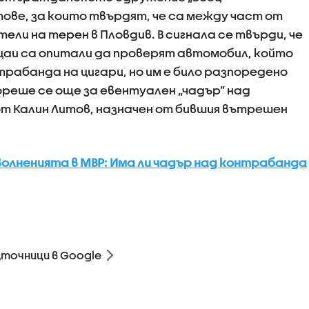
ове, за които твърдят, че са между част от
ели на терен в Пловдив. В сигнала се твърди, че
ицаи са опитали да проверят автомобил, който
нтрабанда на цигари, но им е било разпоредено
ореше се още за евентуален „чадър” над
т Калин Литов, назначен от бившия вътрешен
волненията в МВР: Има ли чадър над контрабанда
зточници в Google