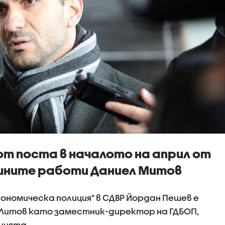
т поста в началото на април от
шните работи Даниел Митов
ономическа полиция" в СДВР Йордан Пешев е
 Литов като заместник-директор на ГДБОП,
кцията.