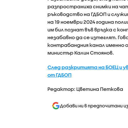
разпространиха снимки на чат
ръководство на ГДБОП и служит
на 19 ноември 2024 година пол
им бил познат във връзка с ко
незабавно да се изтеглят. Гов
контрабандния канал именно о
министър Калин Стоянов.
След разкритията на БОЕЦ и у
от ГДБОП
Редактор: Цветина Петкова
Добави ни в предпочитани и