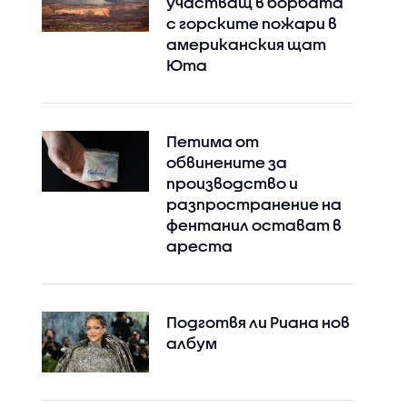
участващ в борбата
с горските пожари в
американския щат
Юта
Петима от
обвинените за
производство и
разпространение на
фентанил остават в
ареста
Подготвя ли Риана нов
албум