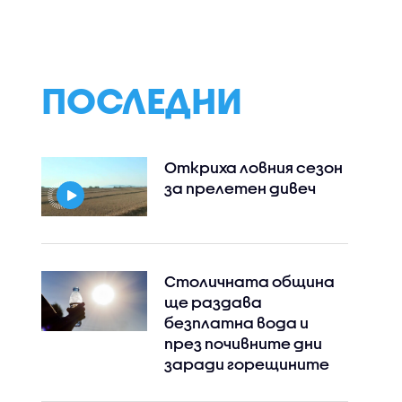
ПОСЛЕДНИ
Откриха ловния сезон
за прелетен дивеч
Столичната община
ще раздава
безплатна вода и
през почивните дни
заради горещините