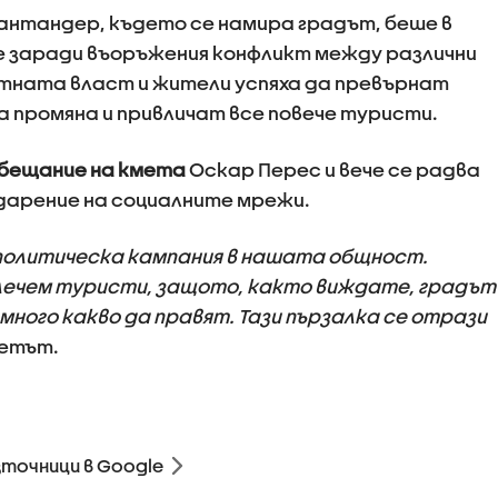
антандер, където се намира градът, беше в
 заради въоръжения конфликт между различни
стната власт и жители успяха да превърнат
а промяна и привличат все повече туристи.
бещание на кмета
Оскар Перес и вече се радва
дарение на социалните мрежи.
а политическа кампания в нашата общност.
лечем туристи, защото, както виждате, градът
 много какво да правят. Тази пързалка се отрази
метът.
зточници в Google