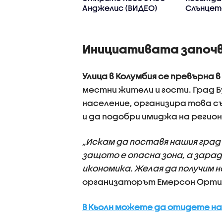
в австрийски
Анджелис (ВИДЕО)
Слънцето
арк (ВИДЕО)
детайлн
изображ
(ВИДЕО+
Инициативата започв
Улица в Колумбия се превърна 
местни жители и гости. Град 
население, организира това с
и да подобри имиджа на регион
„Искам да поставя нашия град 
защото е опасна зона, а зарад
икономика. Желая да получим н
организаторът Емерсон Орти
В Кьолн можете да отидете на