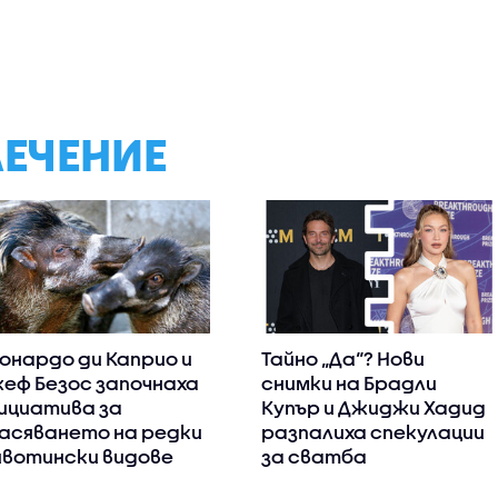
ЛЕЧЕНИЕ
онардо ди Каприо и
Тайно „Да“? Нови
еф Безос започнаха
снимки на Брадли
ициатива за
Купър и Джиджи Хадид
асяването на редки
разпалиха спекулации
вотински видове
за сватба