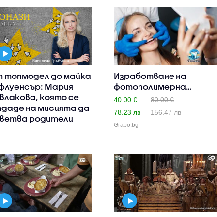
 топмодел до майка
Изработване на
флуенсър: Мария
фотополимерна
влакова, която се
естетична пломб..
40.00 €
80.00 €
даде на мисията да
78.23 лв
156.47 лв
ветва родители
Grabo.bg