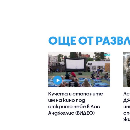
ОЩЕ ОТ РАЗВ
Кучета и стопаните
Ле
им на кино под
Дж
открито небе в Лос
ин
Анджелис (ВИДЕО)
сп
жи