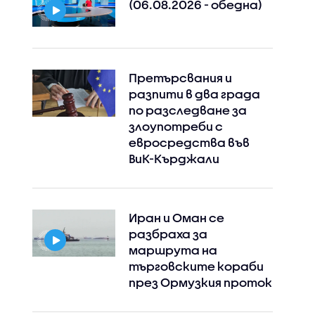
(06.08.2026 - обедна)
Претърсвания и
разпити в два града
по разследване за
злоупотреби с
евросредства във
ВиК-Кърджали
Иран и Оман се
разбраха за
маршрута на
търговските кораби
през Ормузкия проток