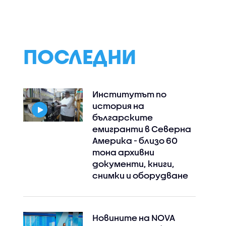
тигър в дивата
спортни умения 
онецът,
природа в Казахстан
плаж в Калифорн
лото на
ина
ПОСЛЕДНИ
Институтът по
история на
българските
емигранти в Северна
Америка - близо 60
тона архивни
документи, книги,
снимки и оборудване
Новините на NOVA