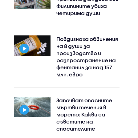
Филипините убиха
четирима души
Повдигнаха обвинения
на 8 души за
производство и
разпространение на
фентанил за над 157
млн. евро
Започват опасните
мъртви течения в
морето: Какви са
съветите на
спасителите