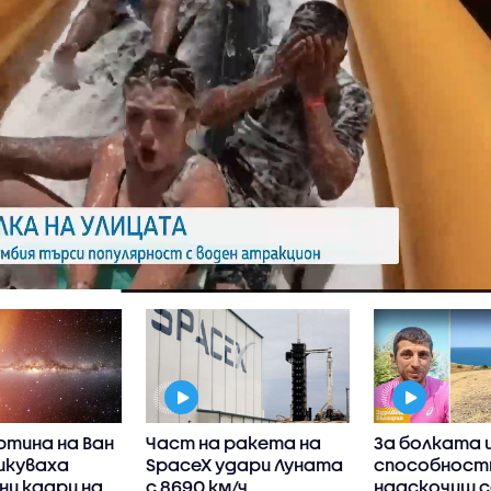
ртина на Ван
Част на ракета на
За болката 
ликуваха
SpaceX удари Луната
способност
ни кадри на
с 8690 км/ч
надскочиш с