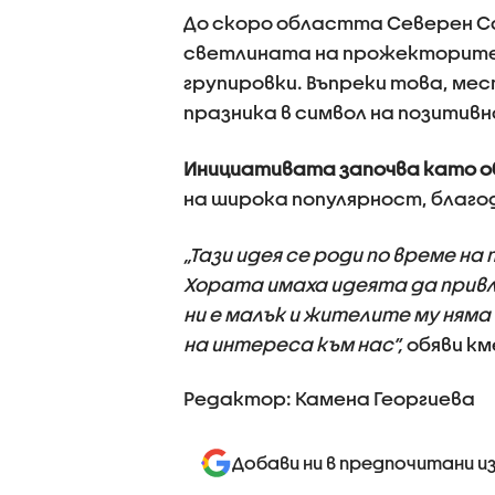
До скоро областта Северен С
светлината на прожекторите
групировки. Въпреки това, ме
празника в символ на позитивн
Инициативата започва като о
на широка популярност, благо
„Тази идея се роди по време н
Хората имаха идеята да прив
ни е малък и жителите му няма
на интереса към нас“,
обяви к
Редактор: Камена Георгиева
Добави ни в предпочитани и