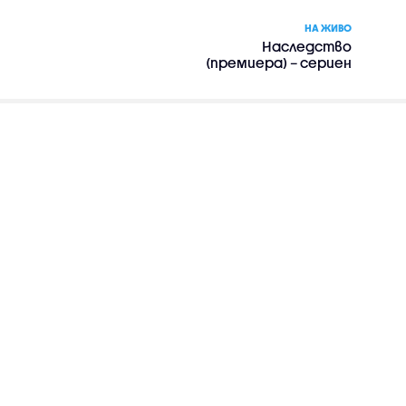
НА ЖИВО
Наследство
(премиера) – сериен
филм