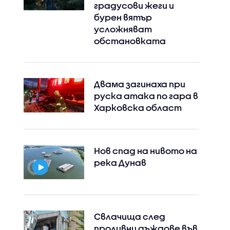
градусови жеги и
бурен вятър
усложняват
обстановката
Двама загинаха при
руска атака по гара в
Харковска област
Нов спад на нивото на
река Дунав
Свлачища след
проливни дъждове във