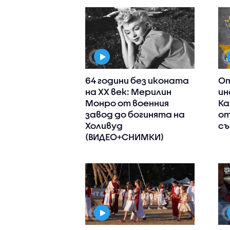
64 години без иконата
От
на XX век: Мерилин
ин
Монро от военния
Ка
завод до богинята на
от
Холивуд
съ
(ВИДЕО+СНИМКИ)