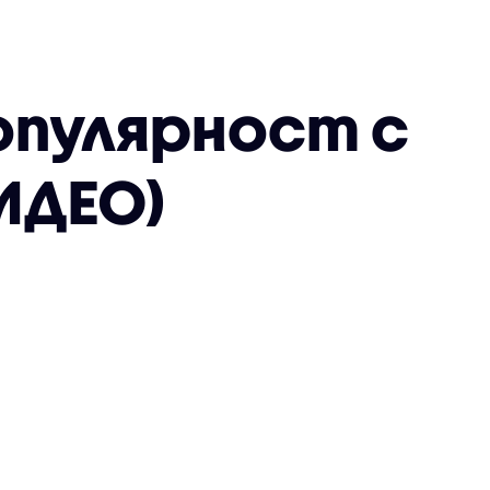
опулярност с
ИДЕО)