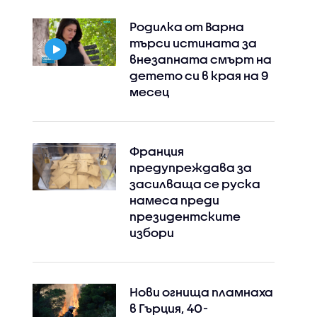
Родилка от Варна
търси истината за
Instagram
Facebook
внезапната смърт на
детето си в края на 9
месец
Франция
предупреждава за
засилваща се руска
намеса преди
президентските
избори
Нови огнища пламнаха
в Гърция, 40-