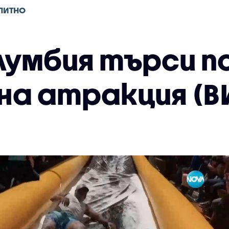
ПИТНО
олумбия търси п
на атракция (В