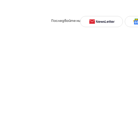
Последвайте ни
NewsLetter