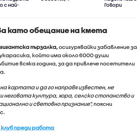
 с най-
Говори
ите
ултрамарат
ения досега
пробягал би
СНИМКИ)
Стара план
а като обещание на кмета
в гигантска пързалка,
осигурявайки забавление за
Букарасика, който има около 6000 души
ъбитие всяка година, за да привлече посетители
а.
на картата и да го направя известен, не
и неговата култура, хора, селско стопанство и
ационално и световно признание“,
поясни
с.
 клуб преди работа