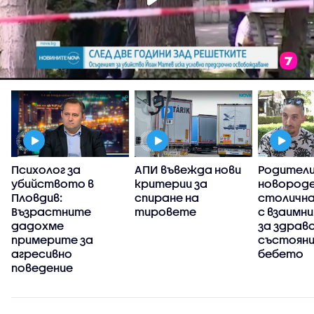
Психолог за
АПИ въвежда нови
Родители
убийството в
критерии за
новороде
Пловдив:
спиране на
столична
Възрастните
тировете
с взаимни
дадохме
за здрав
примерите за
състояни
агресивно
бебето
поведение