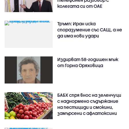
телефонен разговор с
колегата си от ОАЕ
Тръмп: Иран иска
споразумение със САЩ, а не
да има нови удари
Издирват 58-годишен мъж
от Горна Оряховица
БАБХ спря внос на зеленчуци
с наднормено съдържание
на пестициди и смокини,
замърсени с афлатоксини