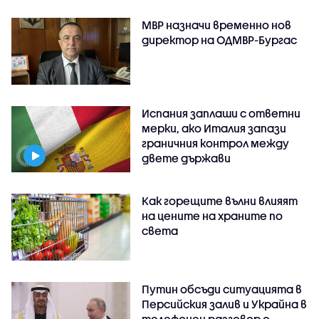
МВР назначи временно нов
директор на ОДМВР-Бургас
Испания заплаши с ответни
мерки, ако Италия запази
граничния контрол между
двете държави
Как горещите вълни влияят
на цените на храните по
света
Путин обсъди ситуацията в
Персийския залив и Украйна в