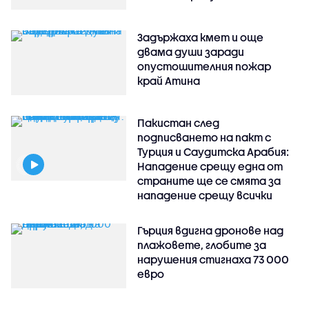
Задържаха кмет и още
двама души заради
опустошителния пожар
край Атина
Пакистан след
подписването на пакт с
Турция и Саудитска Арабия:
Нападение срещу една от
страните ще се смята за
нападение срещу всички
Гърция вдигна дронове над
плажовете, глобите за
нарушения стигнаха 73 000
евро