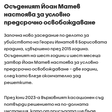
Осъденият Йоан Матев
настоява за условно
предсрочно освобождаване
Започна ново заседание по делото за
убийството на Георги Игнатов в Борисовата
градина, извършено през 2015 година.
Осъденият на шест години и шест месеца
затвор Йоан Матев настоява за условно
предсрочно освобождаване – две години,
след като влезе окончателно зад
решетките.
През юни 2023-а Върховният касационен съд
потвърди решението на по-долната
инстанция, като от присъдата ще бъде