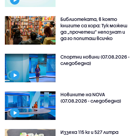
Библиотеката, в която
книгите са хора: Тук можеш
да „прочетеш“ непознат и
да го попиташ всичко
Спортни новини (07.08.2026 -
следобедна)
Новините на NOVA
(07.08.2026 - следобедна)
Иззеха 115 кг и 527 литра