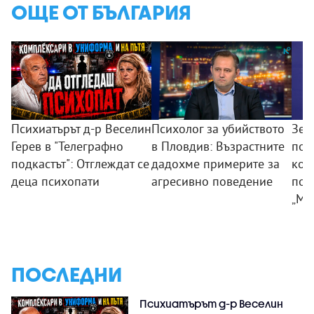
ОЩЕ ОТ БЪЛГАРИЯ
Психиатърът д-р Веселин
Психолог за убийството
Зем
Герев в "Телеграфно
в Пловдив: Възрастните
пои
подкастът": Отглеждат се
дадохме примерите за
ком
деца психопати
агресивно поведение
под
„Мл
ПОСЛЕДНИ
Психиатърът д-р Веселин