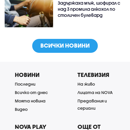
Задържаха мъж, шофирал с
над 3 промила алкохол по
столичен булевард
ВСИЧКИ НОВИНИ
НОВИНИ
ТЕЛЕВИЗИЯ
Последни
На живо
Всичко от днес
Лицата на NOVA
Моята новина
Предавания и
сериали
Видео
NOVA PLAY
ОЩЕ ОТ