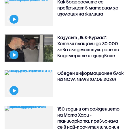
Как водораслите се
превръщат в материал за
изолация на жилища
Казусът „ВиК-Бургас“:
Хотели плащали до 30 000
лева след манипулиране на
водомерите и изнудване
Обеден информационен блок
на NOVA NEWS (07.08.2026)
150 години от рождението
на Мата Хари -
танцьорката, превърнала
се в най-прочутия шпионин