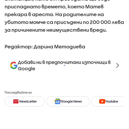
приспаднато времето, което Матев
прекара в ареста. На родителите на
убитото момче са присъдени по 200 000 лева
за причинените неимуществени вреди.
Редактор: Дарина Методиева
Добави ни в предпочитани източници в
Google
Последвайте ни
NewsLetter
Google News
Youtube