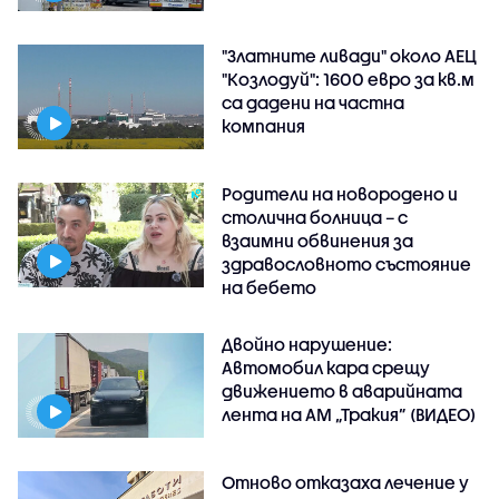
"Златните ливади" около АЕЦ
"Козлодуй": 1600 евро за кв.м
са дадени на частна
компания
Родители на новородено и
столична болница – с
взаимни обвинения за
здравословното състояние
на бебето
Двойно нарушение:
Автомобил кара срещу
движението в аварийната
лента на АМ „Тракия” (ВИДЕО)
Отново отказаха лечение у