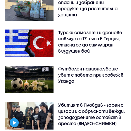
опасни и забранени
продукти за растителна
защита
Турски самолети и дронове
навлязоха 17 пъти в Гърция,
стигна се до симулиран
въздушен бой
Футболен национал беше
убит с павета при грабеж в
Уганда
Убитият в Пловдив - горен с
цигари и с обръснати вежди,
заподозрените остават в
ареста (ВИДЕО+СНИМКИ)