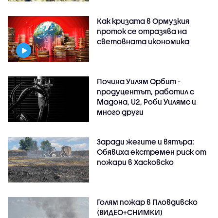
Как кризата в Ормузкия
проток се отразява на
световната икономика
Почина Уилям Орбит -
продуцентът, работил с
Мадона, U2, Роби Уилямс и
много други
Заради жегите и вятъра:
Обявиха екстремен риск от
пожари в Хасковско
Голям пожар в Пловдивско
(ВИДЕО+СНИМКИ)