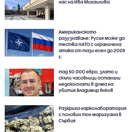
нас на Ива Михаилова
Американското
разузнаване: Русия може да
тества НАТО с ограничена
атака от тази есен до 2029
г.
Над 50 000 евро, злато и
скъпи часовници останали
недокоснати в дома на
убития Владимир Янков
Разкриха нарколаборатория
с половин тон марихуана в
Сърбия