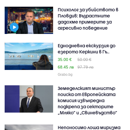
Психолог за убийството в
Пловдив: Възрастните
дадохме примерите за
агресивно поведение
Еднодневна екскурзия до
езерото Керкини в Гъ..
35.00 €
50.00 €
68.45 лв
97.79 лв
Grabo.bg
Земеделският министър
поиска от Европейската
комисия извънредна
подкрепа за секторите
„Мляко“ и „Свиневъдство“
Непоносимо лоша миризма