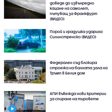
доведе до извънредно
кацане на самолет,
пътуващ за Франкфурт
(ВИДЕО)
Порой и градушка удариха
Силинстренско (ВИДЕО)
Федерален съд блокира
строежа на балната зала на
Тръмп в Белия дом
АПИ въвежда нови критерии
за спиране на тировете