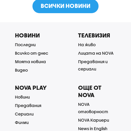
ВСИЧКИ НОВИНИ
НОВИНИ
ТЕЛЕВИЗИЯ
Последни
На живо
Всичко от днес
Лицата на NOVA
Моята новина
Предавания и
сериали
Видео
NOVA PLAY
ОЩЕ ОТ
NOVA
Новини
NOVA
Предавания
отговорност
Сериали
NOVA Кариери
Филми
News in English