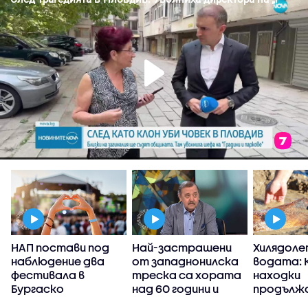
НАП постави под
Най-застрашени
Хилядоле
наблюдение два
от западнонилска
водата: 
фестивала в
треска са хората
находки
Бургаско
над 60 години и
продължа
тези с имунен
разкрива