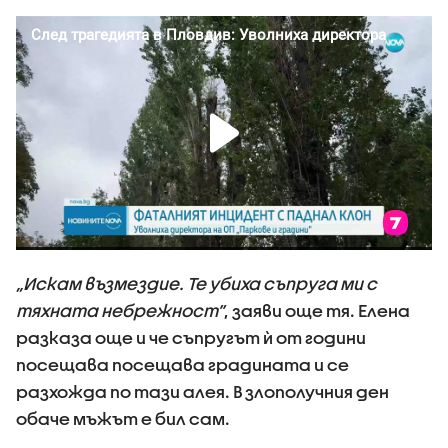
„Искам възмездие. Те убиха съпруга ми с
тяхната небрежност”
, заяви още тя. Елена
разказа още и че съпругът ѝ от години
посещава посещава градината и се
разхожда по тази алея. В злополучния ден
обаче мъжът е бил сам.