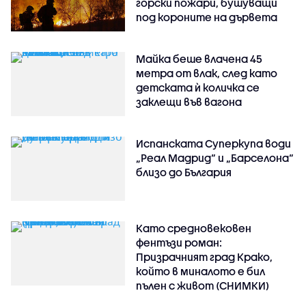
горски пожари, бушуващи
под короните на дървета
Майка беше влачена 45
метра от влак, след като
детската ѝ количка се
заклещи във вагона
Испанската Суперкупа води
„Реал Мадрид“ и „Барселона“
близо до България
Като средновековен
фентъзи роман:
Призрачният град Крако,
който в миналото е бил
пълен с живот (СНИМКИ)