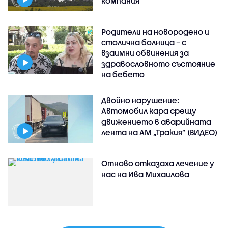
компания
Родители на новородено и
столична болница – с
взаимни обвинения за
здравословното състояние
на бебето
Двойно нарушение:
Автомобил кара срещу
движението в аварийната
лента на АМ „Тракия” (ВИДЕО)
Отново отказаха лечение у
нас на Ива Михаилова