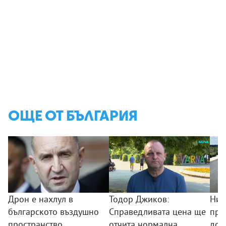
ОЩЕ ОТ БЪЛГАРИЯ
Дрон е нахлул в
Тодор Джиков:
Нив
българското въздушно
Справедливата цена ще
про
пространство
отчита нормална
дос