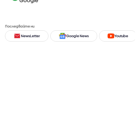
Google
Последвайте ни
NewsLetter
Google News
Youtube