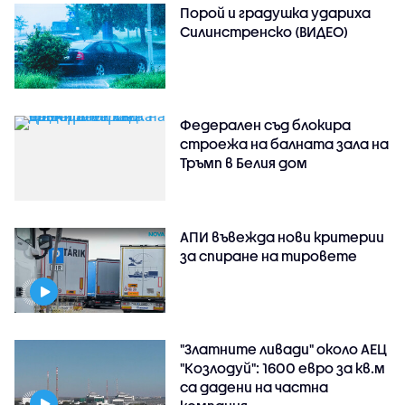
Порой и градушка удариха
Силинстренско (ВИДЕО)
Федерален съд блокира
строежа на балната зала на
Тръмп в Белия дом
АПИ въвежда нови критерии
за спиране на тировете
"Златните ливади" около АЕЦ
"Козлодуй": 1600 евро за кв.м
са дадени на частна