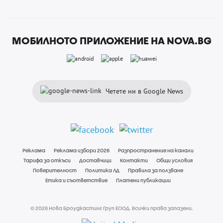
МОБИЛНОТО ПРИЛОЖЕНИЕ НА NOVA.BG
Четете ни в Google News
Реклама
Реклама избори 2026
Разпространение на канали
Тарифа за откъси
Доставчици
Контакти
Общи условия
Поверителност
Политика ЛД
Правила за ползване
Етика и съответствие
Платени публикации
© 2026 Нова Броудкастинг Груп ЕООД. Всички права запазени.