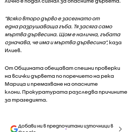
лично е подал сигнал за опасните дървета.
"Всяко второ дърво е засегнато от
една разрушаваща гъба. Тя засяга само
мъртва дървесина. Щом е налична, гъбата
означава, че има и мъртва дървесина",
каза
Илиев.
От Общината обещават спешни проверки
на всички дървета по поречието на река
Марица и премахване на опасните
клони. Прокуратурата разследва причините
за трагедията.
Добави ни в предпочитани източници в