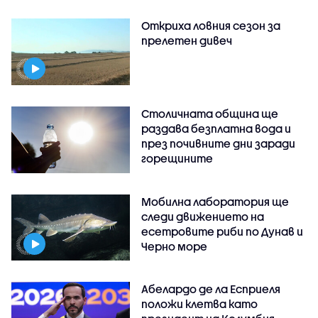
Откриха ловния сезон за
прелетен дивеч
Столичната община ще
раздава безплатна вода и
през почивните дни заради
горещините
Мобилна лаборатория ще
следи движението на
есетровите риби по Дунав и
Черно море
Абелардо де ла Есприеля
положи клетва като