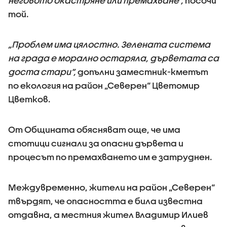
неговото окастряне или премахване",
посочи
той.
„Проблем има цялостно. Зелената система
на града е морално остаряла, дърветата са
доста стари“,
допълни заместник-кметът
по екология на район „Северен“ Цветомир
Цветков.
От Общината обясняват още, че има
стотици сигнали за опасни дървета и
процесът по премахването им е затруднен.
Междувременно, жители на район „Северен“
твърдят, че опасността е била известна
отдавна, а местния жител Владимир Илиев