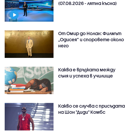
(07.08.2026 - лятна късна)
От Омир до Нолан: Филмът
„Одисея” и споровете около
него
Каква е връзката между
съня и успеха в училище
Какво се случва с присъдата
на Шон "Диди" Комбс