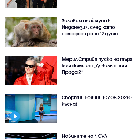
Заловиха маймуна в
Индонезия, след като
нападна и рани 17 души
Мерил Стрийп пуска на търг
костюми от „Дяволът носи
Прада 2“
Спортни новини (07.08.2026 -
късна)
Новините на NOVA