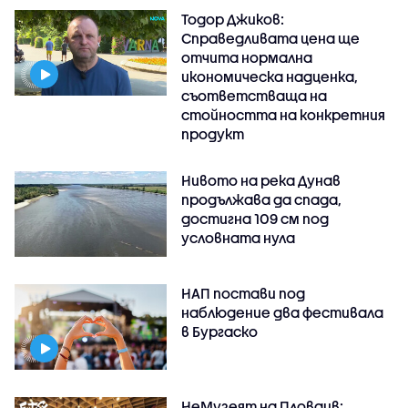
Тодор Джиков:
Справедливата цена ще
отчита нормална
икономическа надценка,
съответстваща на
стойността на конкретния
продукт
Нивото на река Дунав
продължава да спада,
достигна 109 см под
условната нула
НАП постави под
наблюдение два фестивала
в Бургаско
НеМузеят на Пловдив: