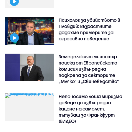
Психолог за убийството в
Пловдив: Възрастните
дадохме примерите за
агресивно поведение
Земеделският министър
поиска от Европейската
комисия извънредна
подкрепа за секторите
„Мляко“ и „Свиневъдство“
Непоносимо лоша миризма
доведе до извънредно
кацане на самолет,
пътуващ за Франкфурт
(ВИДЕО)