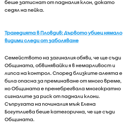
беше затиснат от падналия клон, докато
седял на пейка.
Трагедията в Пловдив: Дървото убиец нямало
видими следи от заболяване
Семейството на загиналия обяви, че ще съди
Общината, обвинявайки я в немарливост и
липса на контрол. Според близките алеята е
била опасна за преминаване от много време,
но Общината е пренебрегвала многократно
сигналите за риск от паднали клони.
Съпругата на починалия мъж Елена
Богутлиева беше категорична, че ще съди
Общината.