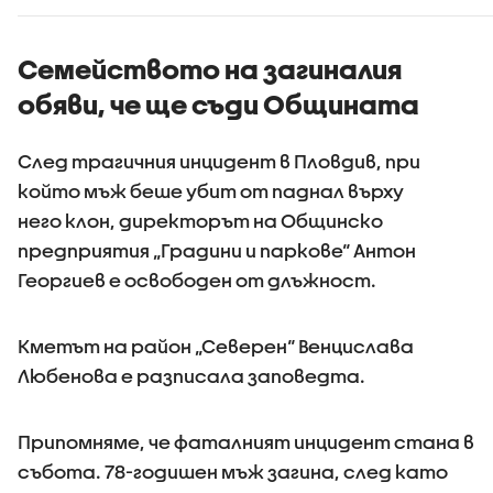
дефицит
Дунав
Семейството на загиналия
обяви, че ще съди Общината
След трагичния инцидент в Пловдив, при
който мъж беше убит от паднал върху
него клон, директорът на Общинско
предприятия „Градини и паркове“ Антон
Георгиев е освободен от длъжност.
Кметът на район „Северен“ Венцислава
Любенова е разписала заповедта.
Припомняме, че фаталният инцидент стана в
събота. 78-годишен мъж загина, след като