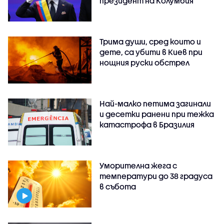
президент на Колумбия
Трима души, сред които и
дете, са убити в Киев при
нощния руски обстрел
Най-малко петима загинали
и десетки ранени при тежка
катастрофа в Бразилия
Уморителна жега с
температури до 38 градуса
в събота