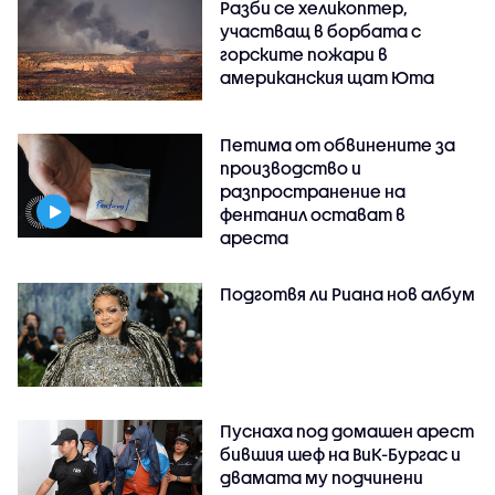
Разби се хеликоптер,
участващ в борбата с
горските пожари в
американския щат Юта
Петима от обвинените за
производство и
разпространение на
фентанил остават в
ареста
Подготвя ли Риана нов албум
Пуснаха под домашен арест
бившия шеф на ВиК-Бургас и
двамата му подчинени