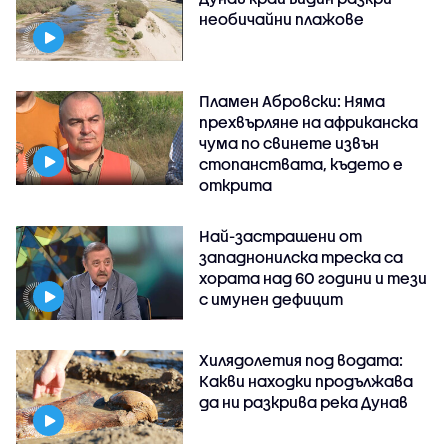
необичайни плажове
Пламен Абровски: Няма
прехвърляне на африканска
чума по свинете извън
стопанствата, където е
открита
Най-застрашени от
западнонилска треска са
хората над 60 години и тези
с имунен дефицит
Хилядолетия под водата:
Какви находки продължава
да ни разкрива река Дунав