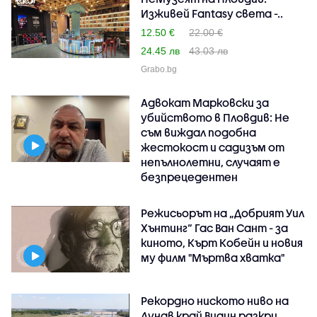
Изживей Fantasy света -..
12.50 €
22.00 €
24.45 лв
43.03 лв
Grabo.bg
Адвокат Марковски за
убийството в Пловдив: Не
съм виждал подобна
жестокост и садизъм от
непълнолетни, случаят е
безпрецедентен
Режисьорът на „Добрият Уил
Хънтинг“ Гас Ван Сант - за
киното, Кърт Кобейн и новия
му филм "Мъртва хватка"
Рекордно ниското ниво на
Дунав край Видин разкри