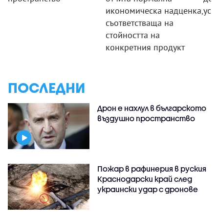
икономическа надценка,
усл
съответстваща на
стойността на
конкретния продукт
ПОСЛЕДНИ
Дрон е нахлул в българското
въздушно пространство
Пожар в рафинерия в руския
Краснодарски край след
украински удар с дронове