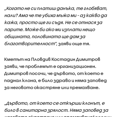
„Когато не си платиш данъка, те глобяват,
нали? Ама че те убиха мъжа ми - аз какво да
кажа, просто ще ги съдя. Не се отнася за
парите. Може би ако ми изплати нещо
общината, половината ще дам за
благотворителност”
, заяви още тя.
Кметът на Пловдив Костадин Димитров
заяви, че проблемът е организационен.
Димитров посочи, че дървото, от което е
паднал клона, е било здраво и няма заповед
за неговото окастряне или премахване.
„Дървото, от което се откърши клонът, е
било в санитарна зрялост. Няма заповед за