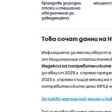
о вдига цените
брандове за родни
мощност
оривата?
стоки и специално
обозначение за
заведенията
Това сочат данни на 
Инфлацията за месец август е 
от Националния статистическ
Индекса на потребителските
за август 2025 г. спрямо пред
2025 г. спрямо същия месец на
потребителските цени (ИПЦ) е
За какво харчим най-много и 
Той оценява общото относител