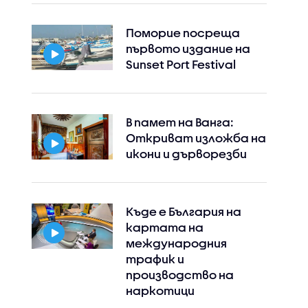
Поморие посреща
първото издание на
Sunset Port Festival
В памет на Ванга:
Откриват изложба на
икони и дърворезби
Къде е България на
картата на
международния
трафик и
производство на
наркотици