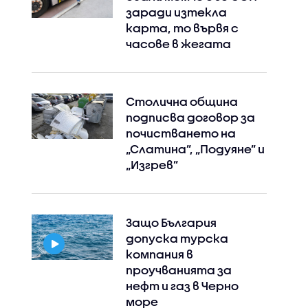
заради изтекла
карта, то вървя с
часове в жегата
Столична община
подписва договор за
почистването на
„Слатина”, „Подуяне” и
„Изгрев”
Защо България
допуска турска
компания в
проучванията за
нефт и газ в Черно
море