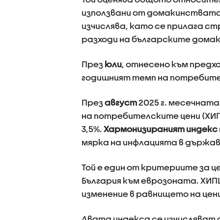
използвани от домакинствата 
изчислява, като се прилага 
разходи на българските дома
През
юли
, отнесено към предхо
годишният темп на потребителс
През
август
2025 г. месечната
на потребителските цени (ХИПЦ
3,5%.
Хармонизираният индекс
мярка на инфлацията в държав
Той е един от критериите за 
България към еврозоната. ХИ
изменение в равнището на цен
Двата индекса се изчисляват о