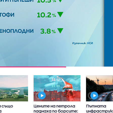
я също
Цените на петрола
Пътната
а
паднаха по борсите:
инфраструк