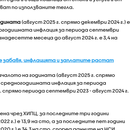
чават по използваните тегла.
одината
(август 2025 г. спрямо декември 2024 г.) е
дногодишната инфлация за периода септември
ванадесетте месеца до август 2024 г. е 3,4 на
е забавя, инфлацията и заплатите растат
чалото на годината (август 2025 г. спрямо
, а средногодишната инфлация за периода
. спрямо периода септември 2023 - август 2024 г.
на чрез ХИПЦ, за последните три години
022 г.) е 13,9 на сто, а за последните пет години
020 г.) е 34,3 на сто, според данните на НСИ.