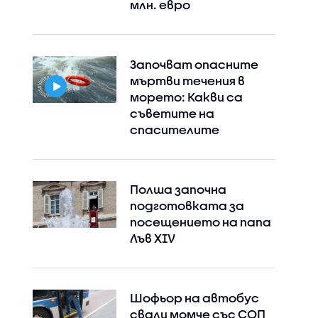
млн. евро
Започват опасните
мъртви течения в
морето: Какви са
съветите на
спасителите
Полша започна
подготовката за
посещението на папа
Лъв XIV
Шофьор на автобус
свали момче със СОП