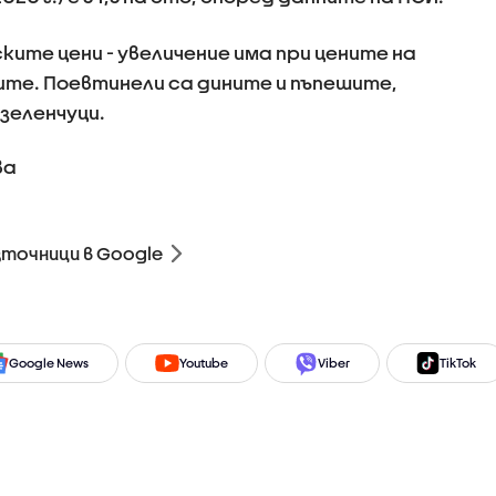
ите цени - увеличение има при цените на
ите. Поевтинели са дините и пъпешите,
зеленчуци.
ва
зточници в Google
Google News
Youtube
Viber
TikTok