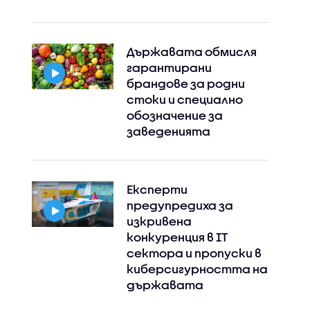
Държавата обмисля
гарантирани
брандове за родни
стоки и специално
обозначение за
заведенията
Експерти
предупредиха за
изкривена
Instagram
Facebook
конкуренция в IT
сектора и пропуски в
киберсигурността на
държавата