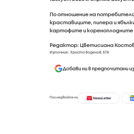
По отношение на потребителск
краставиците, пипера и ябълк
картофите и кореноплодните 
Редактор: Цветисиана Косто
Източник:
Христо Воденов, БТА
Добави ни в предпочитани и
Последвайте ни
NewsLetter