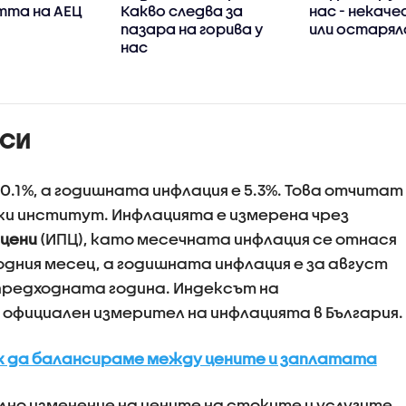
та на АЕЦ
Какво следва за
нас - некач
пазара на горива у
или остарял
нас
НСИ
0.1%, а годишната инфлация е 5.3%. Това отчитат
и институт. Инфлацията е измерена чрез
 цени
(ИПЦ), като месечната инфлация се отнася
ходния месец, а годишната инфлация е за август
 предходната година. Индексът на
 официален измерител на инфлацията в България.
как да балансираме между цените и заплатата
но изменение на цените на стоките и услугите,