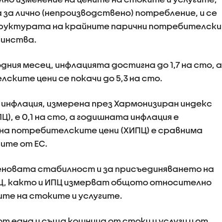
за лично (непроизводствено) потребление, и се
структурата на крайните парични потребителски
кинства.
дния месец, инфлацията достигна до 1,7 на сто, а
ките цени се покачи до 5,3 на сто.
 инфлация, измерена през Хармонизиран индекс
), е 0,1 на сто, а годишната инфлация е
на потребителските цени (ХИПЦ) е сравнима
ите от ЕС.
ценовата стабилност и за присъединяването на
ПЦ, както и ИПЦ измерват общото относително
ите на стоките и услугите.
т една и съща кошница от стоки и услуги и от