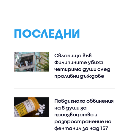
ествена
България?
решението на Т
а?
да отложи уда
срещу Иран
ПОСЛЕДНИ
Свлачища във
Филипините убиха
четирима души след
проливни дъждове
Повдигнаха обвинения
на 8 души за
производство и
разпространение на
фентанил за над 157