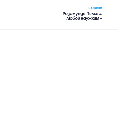
НА ЖИВО
Розамунде Пилхер:
Любов наужким –
романтика, драма