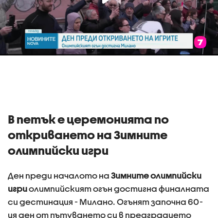
В петък е церемонията по
откриването на Зимните
олимпийски игри
Ден преди началото на
Зимните олимпийски
игри
олимпийският огън достигна финалната
Адмирал Ефтимов за дрона край Кардам: Няма
преднамерени действия срещу България
си дестинация - Милано. Огънят започна 60-
ия ден от пътуването си в предградието