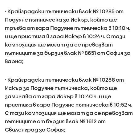
· Крайградски пътнически влак № 10285 от
Подуяне пътническа за Искър, който ще
тръгва от гара Подуяне пътническа в 10:10 ч.
и ще пристига в гара Искър в 10:24 ч. С тази
композиция ще могат да се превозват
пътниците за бързия влак № 8651 от София за
Варна;
· Крайградски пътнически влак № 10288 от
Искър за Подуяне пътническа, който ще
заминава от гара Искър в 10:40 ч. и ще
пристига в гара Подуяне пътническа в 10:52 ч.
С тази композиция ще могат да се превозват
пътниците от бързия влак № 1612 от
Свиленград за София;