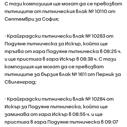
С тази композиция ще могат да се превозват
пътниците от пътническия влак № 10110 от
Септември за София;
· Крайградски пътнически влак № 10283 от
Подуяне пътническа за Искър, който ще
тръгва от гара Подуяне пътническа в 08:25 ч.
и ще пристига в гара Искър в 08:38 ч. С тази
композиция ще могат да се превозват
пътниците за бързия влак № 1611 от Перник за
Свиленград;
· Крайградски пътнически влак № 10284 от
Искър за Подуяне пътническа, който ще
заминава от гара Искър в 08:55 ч. и ще
пристига в гара Подуяне пътническа в 09:07