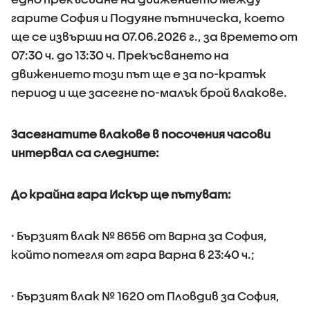
гарите София и Подуяне пътническа, което
ще се извърши на 07.06.2026 г., за времето от
07:30 ч. до 13:30 ч. Прекъсването на
движението този път ще е за по-кратък
период и ще засегне по-малък брой влакове.
Засегнатите влакове в посочения часови
интервал са следните:
До крайна гара Искър ще пътуват:
· Бързият влак № 8656 от Варна за София,
който потегля от гара Варна в 23:40 ч.;
· Бързият влак № 1620 от Пловдив за София,