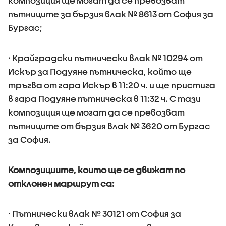
композиция ще могат да се превозват
пътниците за бързия влак № 8613 от София за
Бургас;
· Крайградски пътнически влак № 10294 от
Искър за Подуяне пътническа, който ще
тръгва от гара Искър в 11:20 ч. и ще пристига
в гара Подуяне пътническа в 11:32 ч. С тази
композиция ще могат да се превозват
пътниците от бързия влак № 3620 от Бургас
за София.
Композициите, които ще се движат по
отклонен маршрут са:
· Пътнически влак № 30121 от София за