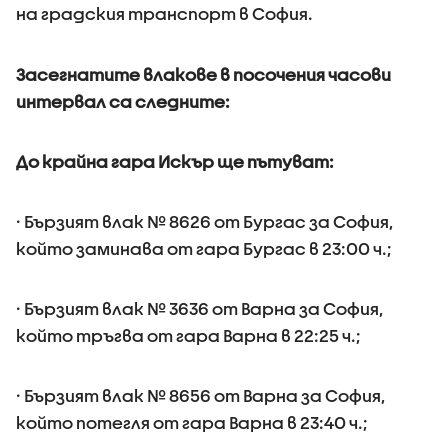
на градския транспорт в София.
Засегнатите влакове в посочения часови
интервал са следните:
До крайна гара Искър ще пътуват:
· Бързият влак № 8626 от Бургас за София,
който заминава от гара Бургас в 23:00 ч.;
· Бързият влак № 3636 от Варна за София,
който тръгва от гара Варна в 22:25 ч.;
· Бързият влак № 8656 от Варна за София,
който потегля от гара Варна в 23:40 ч.;