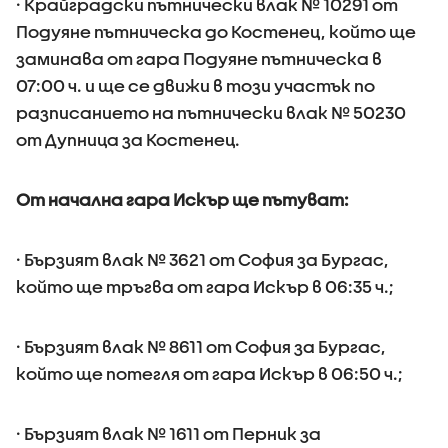
· Крайградски пътнически влак № 10291 от
Подуяне пътническа до Костенец, който ще
заминава от гара Подуяне пътническа в
07:00 ч. и ще се движи в този участък по
разписанието на пътнически влак № 50230
от Дупница за Костенец.
От начална гара Искър ще пътуват:
· Бързият влак № 3621 от София за Бургас,
който ще тръгва от гара Искър в 06:35 ч.;
· Бързият влак № 8611 от София за Бургас,
който ще потегля от гара Искър в 06:50 ч.;
· Бързият влак № 1611 от Перник за