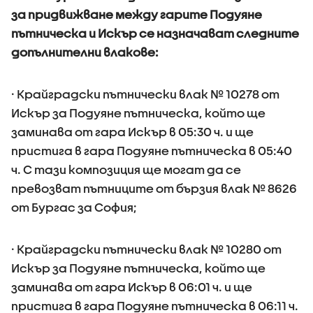
за придвижване между гарите Подуяне
пътническа и Искър се назначават следните
допълнителни влакове:
· Крайградски пътнически влак № 10278 от
Искър за Подуяне пътническа, който ще
заминава от гара Искър в 05:30 ч. и ще
пристига в гара Подуяне пътническа в 05:40
ч. С тази композиция ще могат да се
превозват пътниците от бързия влак № 8626
от Бургас за София;
· Крайградски пътнически влак № 10280 от
Искър за Подуяне пътническа, който ще
заминава от гара Искър в 06:01 ч. и ще
пристига в гара Подуяне пътническа в 06:11 ч.