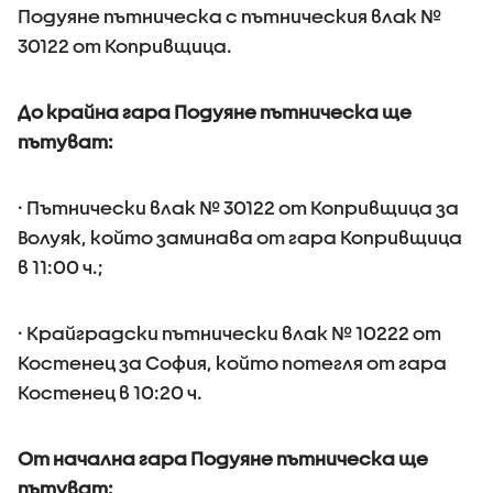
Подуяне пътническа с пътническия влак №
30122 от Копривщица.
До крайна гара Подуяне пътническа ще
пътуват:
· Пътнически влак № 30122 от Копривщица за
Волуяк, който заминава от гара Копривщица
в 11:00 ч.;
· Крайградски пътнически влак № 10222 от
Костенец за София, който потегля от гара
Костенец в 10:20 ч.
От начална гара Подуяне пътническа ще
пътуват: