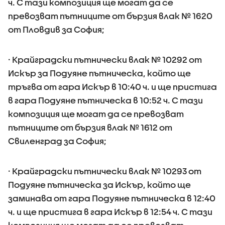
ч. С тази композиция ще могат да се
превозват пътниците от бързия влак № 1620
от Пловдив за София;
· Крайградски пътнически влак № 10292 от
Искър за Подуяне пътническа, който ще
тръгва от гара Искър в 10:40 ч. и ще пристига
в гара Подуяне пътническа в 10:52 ч. С тази
композиция ще могат да се превозват
пътниците от бързия влак № 1612 от
Свиленград за София;
· Крайградски пътнически влак № 10293 от
Подуяне пътническа за Искър, който ще
заминава от гара Подуяне пътническа в 12:40
ч. и ще пристига в гара Искър в 12:54 ч. С тази