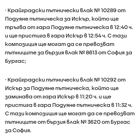
· Крайградски пътнически влак № 10289 от
Подуяне пътническа за Искър, който ще
тръгва от гара Подуяне пътническа в 12:40 ч.
и ще пристига в гара Искър в 12:54 ч. С тази
композиция ще могат да се превозват
пътниците за бързия влак № 8613 от София за
Бургас;
· Крайградски пътнически влак № 10292 от
Искър за Подуяне пътническа, който ще
заминава от гара Искър в 11:20 ч. и ще
пристига в гара Подуяне пътническа в 11:32 ч.
С тази композиция ще могат да се превозват
пътниците от бързия влак № 3620 от Бургас
за София.