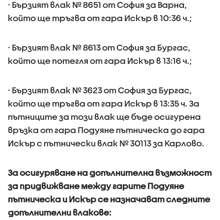
· Бързият влак № 8651 от София за Варна,
който ще тръгва от гара Искър в 10:36 ч.;
· Бързият влак № 8613 от София за Бургас,
който ще потегля от гара Искър в 13:16 ч.;
· Бързият влак № 3623 от София за Бургас,
който ще тръгва от гара Искър в 13:35 ч. За
пътниците за този влак ще бъде осигурена
връзка от гара Подуяне пътническа до гара
Искър с пътнически влак № 30113 за Карлово.
За осигуряване на допълнителна възможност
за придвижване между гарите Подуяне
пътническа и Искър се назначават следните
допълнителни влакове: