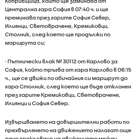
Копривщица, който ще заминава от
Централна гара София в 07:40 ч. и ще
преминава през гарите София Север,
Илиянци, Световрачене, Кремиковци,
Столник, след което ще продължи по
маршрута си;
· Пътнически влак № 30112 от Карлово за
София, който тръгва от гара Карлово в 06:15
ч., ще се движи по обичайния си маршрут до
гара Столник, след което ще бъде отклонен
през гарите Кремиковци, Световрачене,
Илиянци и София Север.
Извършването на довършителни работи по
прехвърлянето на движението налагат още
едно прекъсване на движението между