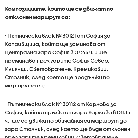
Композициите, които ще се движат по
отклонен маршрут са:
· Пътнически влак № 30121 от София за
Копривщица, който ще заминава от
Централна гара София в 07:45 ч. и ще
преминава през гарите София Север,
Илиянци, Световрачене, Кремиковци,
Столник, след което ще продължи по
маршрута си;
· Пътнически влак № 30112 от Карлово за
София, който тръгва от гара Карлово в 06:15
ч., ще се движи по обичайния си маршрут до
гара Столник, след което ще бъде отклонен
през гарите Кремиковци, Световрачене,