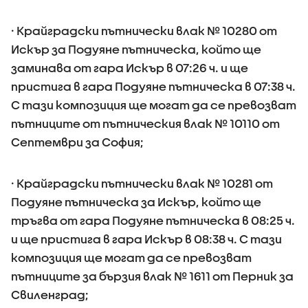
· Крайградски пътнически влак № 10280 от
Искър за Подуяне пътническа, който ще
заминава от гара Искър в 07:26 ч. и ще
пристига в гара Подуяне пътническа в 07:38 ч.
С тази композиция ще могат да се превозват
пътниците от пътническия влак № 10110 от
Септември за София;
· Крайградски пътнически влак № 10281 от
Подуяне пътническа за Искър, който ще
тръгва от гара Подуяне пътническа в 08:25 ч.
и ще пристига в гара Искър в 08:38 ч. С тази
композиция ще могат да се превозват
пътниците за бързия влак № 1611 от Перник за
Свиленград;