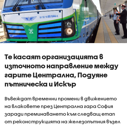
Те касаят организацията в
източното направление между
гарите Централна, Подуяне
пътническа и Искър
Въвеждат временни промени в движението
на влаковете през Централна гара София
заради преминаването към следващ етап
от реконструкцията на железопътния възел