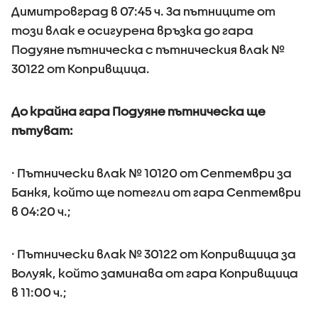
Димитровград в 07:45 ч. За пътниците от
този влак е осигурена връзка до гара
Подуяне пътническа с пътническия влак №
30122 от Копривщица.
До крайна гара Подуяне пътническа ще
пътуват:
· Пътнически влак № 10120 от Септември за
Банкя, който ще потегли от гара Септември
в 04:20 ч.;
· Пътнически влак № 30122 от Копривщица за
Волуяк, който заминава от гара Копривщица
в 11:00 ч.;