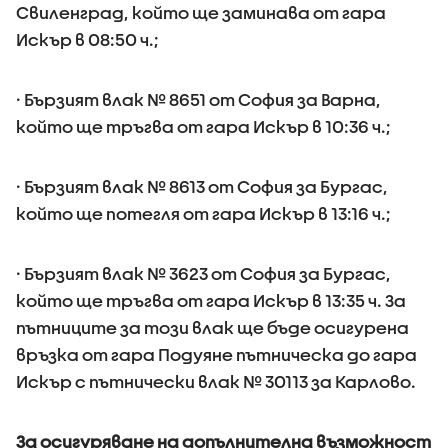
Свиленград, който ще заминава от гара
Искър в 08:50 ч.;
· Бързият влак № 8651 от София за Варна,
който ще тръгва от гара Искър в 10:36 ч.;
· Бързият влак № 8613 от София за Бургас,
който ще потегля от гара Искър в 13:16 ч.;
· Бързият влак № 3623 от София за Бургас,
който ще тръгва от гара Искър в 13:35 ч. За
пътниците за този влак ще бъде осигурена
връзка от гара Подуяне пътническа до гара
Искър с пътнически влак № 30113 за Карлово.
За осигуряване на допълнителна възможност