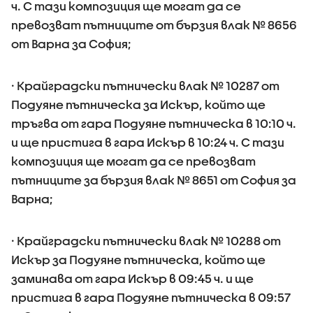
ч. С тази композиция ще могат да се
превозват пътниците от бързия влак № 8656
от Варна за София;
· Крайградски пътнически влак № 10287 от
Подуяне пътническа за Искър, който ще
тръгва от гара Подуяне пътническа в 10:10 ч.
и ще пристига в гара Искър в 10:24 ч. С тази
композиция ще могат да се превозват
пътниците за бързия влак № 8651 от София за
Варна;
· Крайградски пътнически влак № 10288 от
Искър за Подуяне пътническа, който ще
заминава от гара Искър в 09:45 ч. и ще
пристига в гара Подуяне пътническа в 09:57