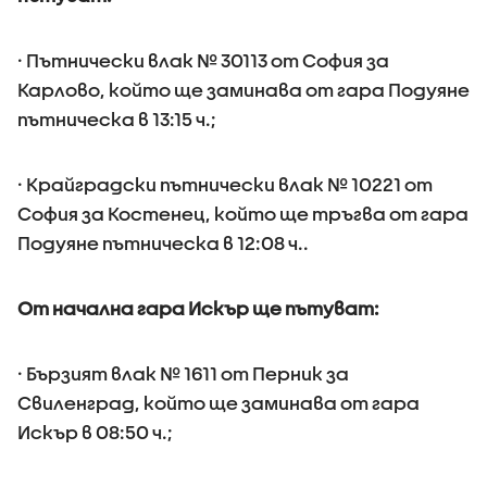
· Пътнически влак № 30113 от София за
Карлово, който ще заминава от гара Подуяне
пътническа в 13:15 ч.;
· Крайградски пътнически влак № 10221 от
София за Костенец, който ще тръгва от гара
Подуяне пътническа в 12:08 ч..
От начална гара Искър ще пътуват:
· Бързият влак № 1611 от Перник за
Свиленград, който ще заминава от гара
Искър в 08:50 ч.;