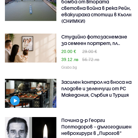
бомба от Втората
световна война в река Рейн,
евакуираха стотици в Кьолн
(СНИМКИ)
Студийно фотозаснемане
за семеен портрет, пл..
20.00 €
29.00 €
39.12 лв
56.72 лв
Grabo.bg
Засилен контрол на вноса на
плодове и зеленчуци от РС
Македония, Сърбия и Турция
Почина д-р Георги
Поптодоров – дългогодишен
неврохирург в „Пирогов“