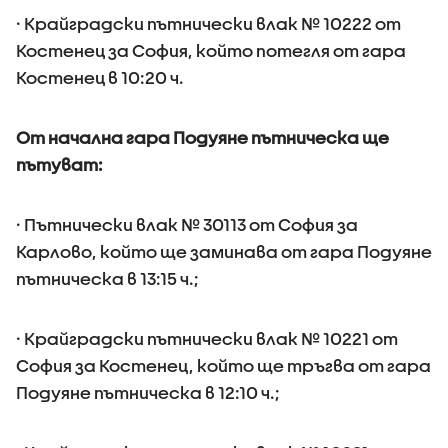
· Крайградски пътнически влак № 10222 от
Костенец за София, който потегля от гара
Костенец в 10:20 ч.
От начална гара Подуяне пътническа ще
пътуват:
· Пътнически влак № 30113 от София за
Карлово, който ще заминава от гара Подуяне
пътническа в 13:15 ч.;
· Крайградски пътнически влак № 10221 от
София за Костенец, който ще тръгва от гара
Подуяне пътническа в 12:10 ч.;