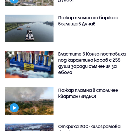
Пожар пламна на баржа с
въглища в Дунав
Властите в Конго поставиха
под карантина кораб с 255
души заради съмнения за
ебола
Пожар пламна в столичен
квартал (ВИДЕО)
Откриха 200-килограмова