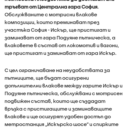
тръгват от Централна гара София
.
Обслужваните с мотрисни влакове
композиции, които преминават през
участъка София - Искър, ще пристигат и
заминават от гара Подуяне пътническа, а
влаковете в състав от локомотив и вагони,
ще пристигат и заминават от гара Искър.
С цел ограничаване на неудобствата за
пътниците, ще бъдат осигурени
допълнителни влакове между гарите Искър и
Подуяне пътническа, обслужвани с мотрисен
подвижен състав, които ще създадат
връзка с пристигащите и заминаващите
влакове и ще осигурят удобен достъп до
метростанция „Искърско шосе“ и спирките