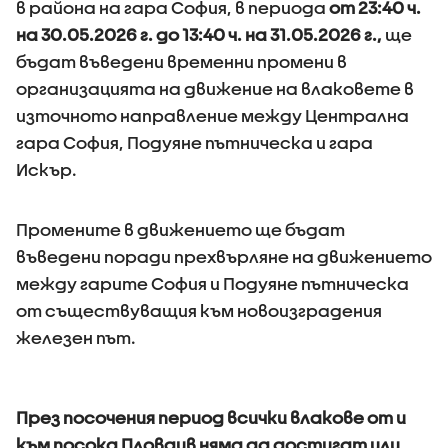
в района на гара София, в периода
от 23:40 ч.
на 30.05.2026 г. до 13:40 ч. на 31.05.2026 г.,
ще
бъдат въведени временни промени в
организацията на движение на влаковете в
източното направление между Централна
гара София, Подуяне пътническа и гара
Искър.
Промените в движението ще бъдат
въведени поради прехвърляне на движението
между гарите София и Подуяне пътническа
от съществуващия към новоизградения
железен път.
През посочения период всички влакове от и
към посока Пловдив няма да достигат или