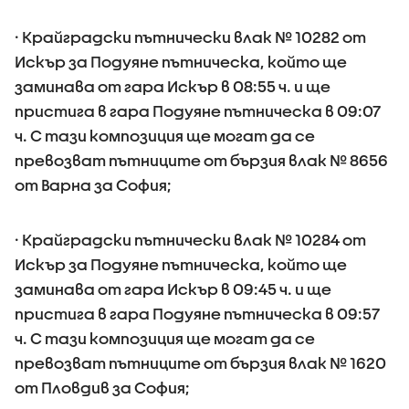
· Крайградски пътнически влак № 10282 от
Искър за Подуяне пътническа, който ще
заминава от гара Искър в 08:55 ч. и ще
пристига в гара Подуяне пътническа в 09:07
ч. С тази композиция ще могат да се
превозват пътниците от бързия влак № 8656
от Варна за София;
· Крайградски пътнически влак № 10284 от
Искър за Подуяне пътническа, който ще
заминава от гара Искър в 09:45 ч. и ще
пристига в гара Подуяне пътническа в 09:57
ч. С тази композиция ще могат да се
превозват пътниците от бързия влак № 1620
от Пловдив за София;