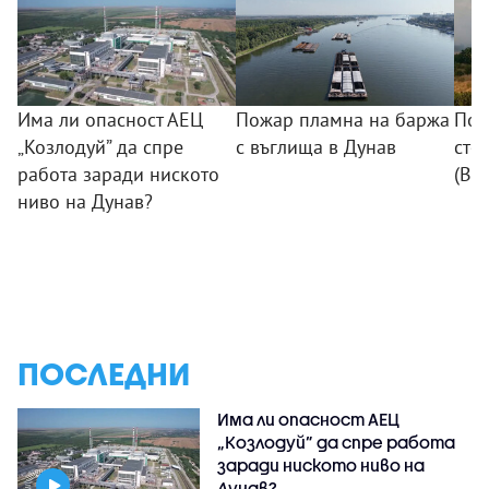
Има ли опасност АЕЦ
Пожар пламна на баржа
Пож
„Козлодуй” да спре
с въглища в Дунав
сто
работа заради ниското
(ВИ
ниво на Дунав?
ПОСЛЕДНИ
Има ли опасност АЕЦ
„Козлодуй” да спре работа
заради ниското ниво на
Дунав?