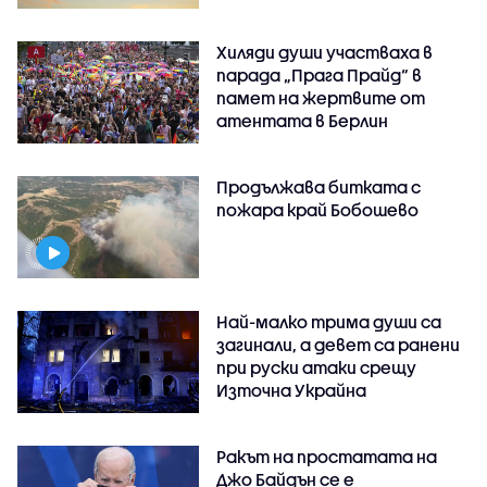
Хиляди души участваха в
парада „Прага Прайд“ в
памет на жертвите от
атентата в Берлин
Продължава битката с
пожара край Бобошево
Най-малко трима души са
загинали, а девет са ранени
при руски атаки срещу
Източна Украйна
Ракът на простатата на
Джо Байдън се е