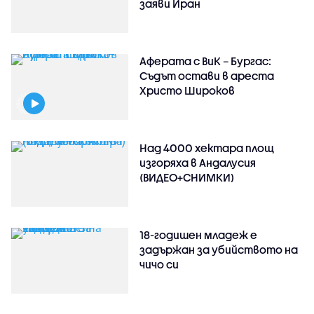
заяви Иран
Аферата с ВиК – Бургас:
Съдът остави в ареста
Христо Широков
Над 4000 хектара площ
изгоряха в Андалусия
(ВИДЕО+СНИМКИ)
18-годишен младеж е
задържан за убийството на
чичо си