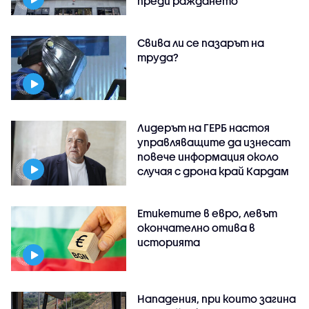
преди раждането
Свива ли се пазарът на
труда?
Лидерът на ГЕРБ настоя
управляващите да изнесат
повече информация около
случая с дрона край Кардам
Етикетите в евро, левът
окончателно отива в
историята
Нападения, при които загина