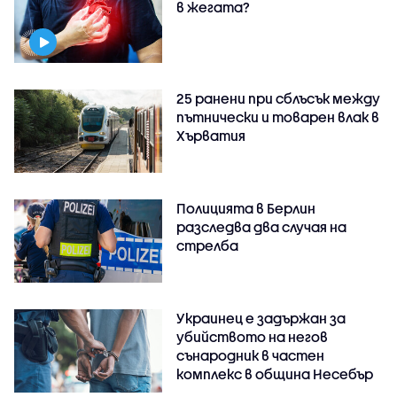
в жегата?
25 ранени при сблъсък между
пътнически и товарен влак в
Хърватия
Полицията в Берлин
разследва два случая на
стрелба
Украинец е задържан за
убийството на негов
сънародник в частен
комплекс в община Несебър