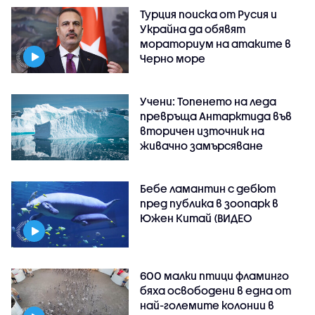
Турция поиска от Русия и
Украйна да обявят
мораториум на атаките в
Черно море
Учени: Топенето на леда
превръща Антарктида във
вторичен източник на
живачно замърсяване
Бебе ламантин с дебют
пред публика в зоопарк в
Южен Китай (ВИДЕО
600 малки птици фламинго
бяха освободени в една от
най-големите колонии в