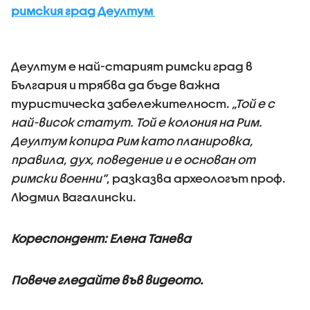
римския град Деултум
Деултум е най-старият римски град в
България и трябва да бъде важна
туристическа забележителност.
„Той е с
най-висок статут. Той е колония на Рим.
Деултум копира Рим като планировка,
правила, дух, поведение и е основан от
римски военни”
, разказва археологът проф.
Людмил Вагалински.
Кореспондент: Елена Танева
Повече гледайте във видеото.