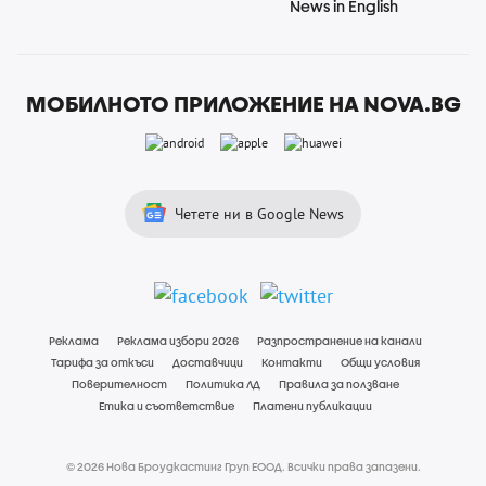
News in English
МОБИЛНОТО ПРИЛОЖЕНИЕ НА NOVA.BG
Четете ни в Google News
Реклама
Реклама избори 2026
Разпространение на канали
Тарифа за откъси
Доставчици
Контакти
Общи условия
Поверителност
Политика ЛД
Правила за ползване
Етика и съответствие
Платени публикации
© 2026 Нова Броудкастинг Груп ЕООД. Всички права запазени.