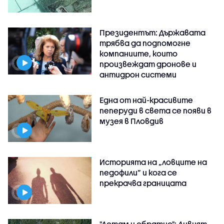
Президентът: Държавата
трябва да подпомогне
компаниите, които
произвеждат дронове и
антидрон системи
Една от най-красивите
пеперуди в света се появи в
музея в Пловдив
Историята на „ловците на
педофили” и кога се
прекрачва границата