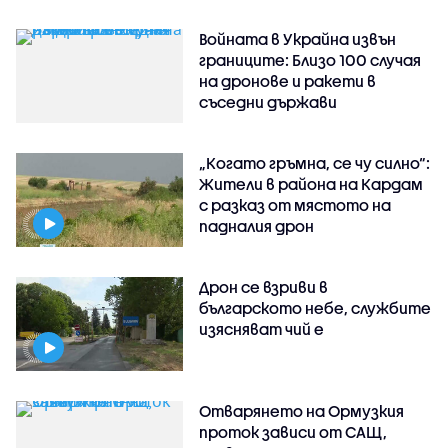
Войната в Украйна извън
границите: Близо 100 случая
на дронове и ракети в
съседни държави
„Когато гръмна, се чу силно“:
Жители в района на Кардам
с разказ от мястото на
падналия дрон
Дрон се взриви в
българското небе, службите
изясняват чий е
Отварянето на Ормузкия
проток зависи от САЩ,