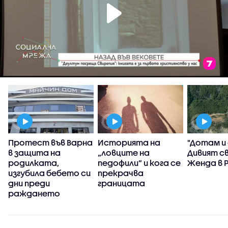
Протест във Варна
Историята на
"Дотам и
в защита на
„ловците на
Дивият с
родилката,
педофили” и кога се
Женда в 
изгубила бебето си
прекрачва
дни преди
границата
раждането