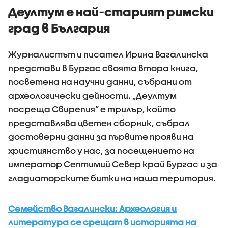
Деултум е най-старият римски
град в България
Журналистът и писател Ирина Вагалинска
представи в Бургас своята втора книга,
посветена на научни данни, събрани от
археологически дейности. „Деултум
посреща Свирепия” е трилър, който
представлява цветен сборник, събрал
достоверни данни за първите прояви на
християнство у нас, за посещението на
император Септимий Север край Бургас и за
гладиаторските битки на наша територия.
Семейство Вагалински: Археология и
литература се срещат в историята на