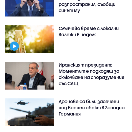
разпространил, съобщи
синът му
Слънчево време с локални
валежи в неделя
Иранският президент:
Моментът е подходящ за
сключване на споразумение
със САЩ
Дронове са били засечени
над военен обект в Западна
Германия