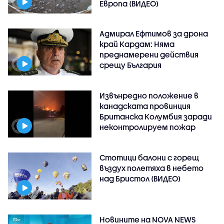
Европа (ВИДЕО)
Адмирал Ефтимов за дрона
край Кардам: Няма
преднамерени действия
срещу България
Извънредно положение в
канадската провинция
Британска Колумбия заради
неконтролируем пожар
Стотици балони с горещ
въздух полетяха в небето
над Бристол (ВИДЕО)
Новините на NOVA NEWS