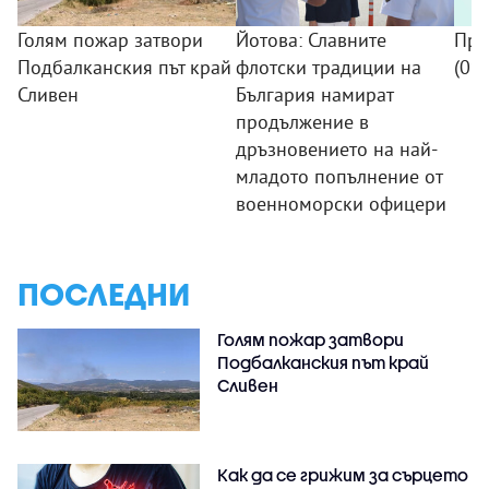
Голям пожар затвори
Йотова: Славните
Про
Подбалканския път край
флотски традиции на
(09
Сливен
България намират
продължение в
дръзновението на най-
младото попълнение от
военноморски офицери
ПОСЛЕДНИ
Голям пожар затвори
Подбалканския път край
Сливен
Как да се грижим за сърцето