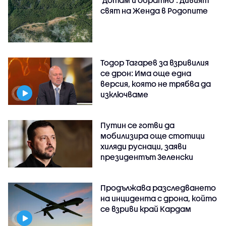
"Дотам и обратно": Дивият
свят на Женда в Родопите
Тодор Тагарев за взривилия
се дрон: Има още една
версия, която не трябва да
изключваме
Путин се готви да
мобилизира още стотици
хиляди руснаци, заяви
президентът Зеленски
Продължава разследването
на инцидента с дрона, който
се взриви край Кардам