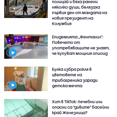
полицай и бяха ранени
няколко души, белязаха
първия ден от мандата на
новия президент на
Колумбия
Епидемията „Фентанил”:
Повечето от
употребяващите не знаят,
че купуват мощния опиоид
Булка избра рокля в
цветовете на
трибагреника заради
детска мечта
Хит в TikTok: Лечебни или
опасни са "дивите" басейни
край Железница?