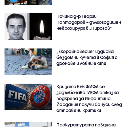
Почина д-р Георги
Поптодоров – дългогодишен
неврохирург в „Пирогов“
„Екоравновесие“ издирва
бездомни кучета в София с
дронове и ловни екипи
Кризата във ФИФА се
задълбочава: УЕФА отказва
подкрепа за Инфантино,
Йордания получи бонуси след
отправени критики
Прокуратурата повдигна