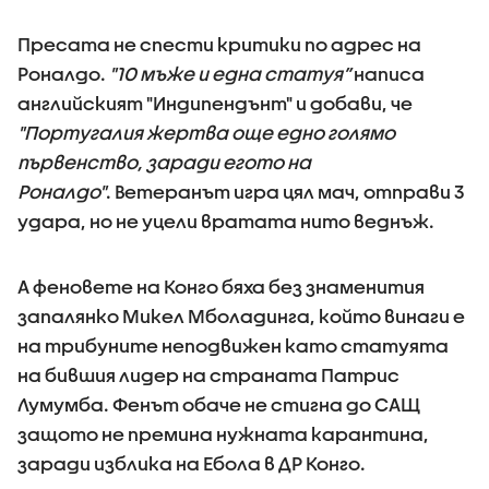
Пресата не спести критики по адрес на
Роналдо.
"10 мъже и една статуя”
написа
английският "Индипендънт" и добави, че
"Португалия жертва още едно голямо
първенство, заради егото на
Роналдо"
. Ветеранът игра цял мач, отправи 3
удара, но не уцели вратата нито веднъж.
А феновете на Конго бяха без знаменития
запалянко Микел Мболадинга, който винаги е
на трибуните неподвижен като статуята
на бившия лидер на страната Патрис
Лумумба. Фенът обаче не стигна до САЩ
защото не премина нужната карантина,
заради изблика на Ебола в ДР Конго.