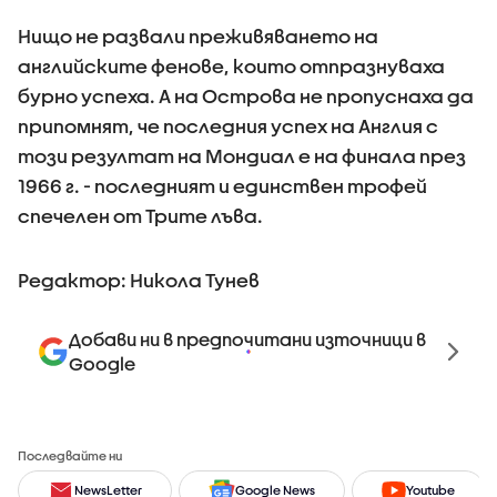
Нищо не развали преживяването на
английските фенове, които отпразнуваха
бурно успеха. A на Острова не пропуснаха да
припомнят, че последния успех на Англия с
този резултат на Мондиал е на финала през
1966 г. - последният и единствен трофей
спечелен от Трите лъва.
Редактор: Никола Тунев
Добави ни в предпочитани източници в
Google
Последвайте ни
NewsLetter
Google News
Youtube