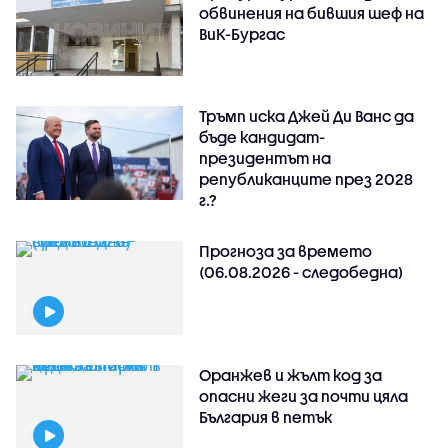
обвинения на бившия шеф на
ВиК-Бургас
Тръмп иска Джей Ди Ванс да
бъде кандидат-
президентът на
републиканците през 2028
г.?
Прогноза за времето
(06.08.2026 - следобедна)
Оранжев и жълт код за
опасни жеги за почти цяла
България в петък