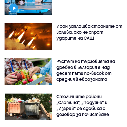
Иран заплашва страните от
Залива, ако не спрат
ударите на САЩ
Ръстът на търговията на
дребно в България е над
десет пъти по-висок от
средния в еврозоната
Столичните райони
„Слатина“, „Подуяне“ и
„Изгрев“ се сдобиха с
договор за почистване