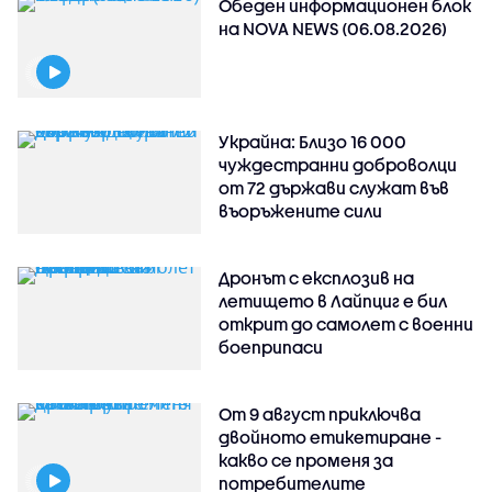
Обеден информационен блок
на NOVA NEWS (06.08.2026)
Украйна: Близо 16 000
чуждестранни доброволци
от 72 държави служат във
въоръжените сили
Дронът с експлозив на
летището в Лайпциг е бил
открит до самолет с военни
боеприпаси
От 9 август приключва
двойното етикетиране -
какво се променя за
потребителите