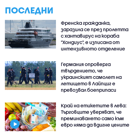
ПОСЛЕДНИ
Френска гражданка,
заразила се през пролетта
с хантавирус на кораба
"Хондиус", е изписана от
интензивното отделение
Германия опроверга
твърдението, че
украинският самолет на
летището в Лайпциг е
превозвал боеприпаси
Край на етикетите в лева:
Търговците уверяват, че
преминаването само към
евро няма да вдигне цените