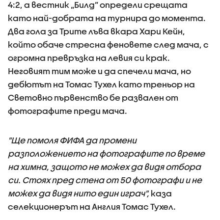
4:2, а вестник „Билд” определи срещата
като най-добрата на турнира до момента.
Два гола за Трите лъва вкара Хари Кейн,
който обаче стресна феновете след мача, с
огромна превръзка на левия си крак.
Неговият тим може и да спечели мача, но
дебютът на Томас Тухел като треньор на
Световно първенство бе развален от
фотографите преди мача.
"Ще помоля ФИФА да промени
разположението на фотографите по време
на химна, защото не можех да видя отбора
си. Стоях пред стена от 50 фотографи и не
можех да видя нито един играч",
каза
селекционерът на Англия Томас Тухел.