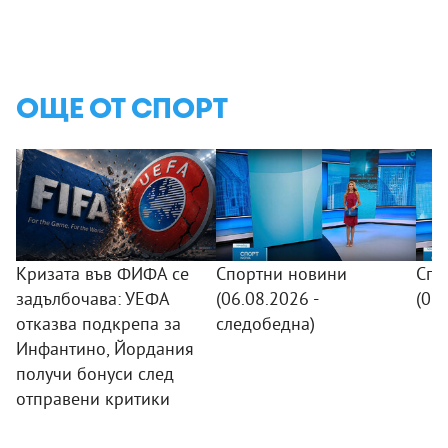
ОЩЕ ОТ СПОРТ
Кризата във ФИФА се
Спортни новини
Спо
задълбочава: УЕФА
(06.08.2026 -
(06
отказва подкрепа за
следобедна)
Инфантино, Йордания
получи бонуси след
отправени критики