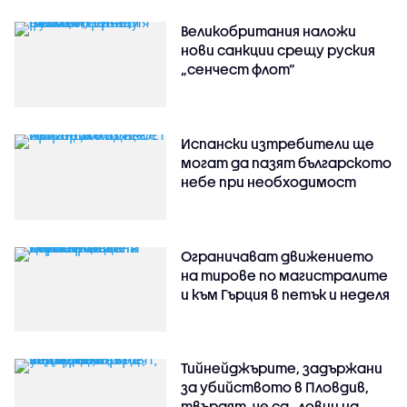
Великобритания наложи
нови санкции срещу руския
„сенчест флот“
Испански изтребители ще
могат да пазят българското
небе при необходимост
Ограничават движението
на тирове по магистралите
и към Гърция в петък и неделя
Тийнейджърите, задържани
за убийството в Пловдив,
твърдят, че са „ловци на