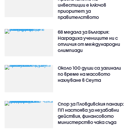
инвестиции е ключов
приоритет за
правителството
68 медала за България:
Наградиха учениците ни с
отличия от международни
олимпиади
Около 100 души са загинали
по време на масовото
нахлуване в Сеута
Спор за Пловдивския панаир:
ПП настоява за незабавни
действия, финансовото
министерство чака съда