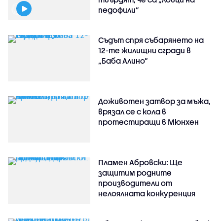
педофили”
Съдът спря събарянето на
12-те жилищни сгради в
„Баба Алино“
Доживотен затвор за мъжа,
врязал се с кола в
протестиращи в Мюнхен
Пламен Абровски: Ще
защитим родните
производители от
нелоялната конкуренция