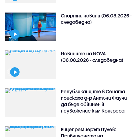
Спортни новини (06.08.2026 -
следобедна)
Новините на NOVA
(06.08.2026 - следобедна)
Републиканците в Сената
поискаха д-р Антъни Фаучи
да бъде обвинен в
неуважение към Конгреса
Вицепремиерът Пулев:
Привличането на