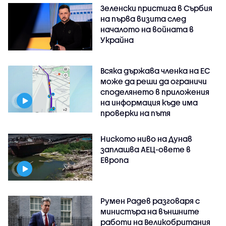
Зеленски пристига в Сърбия
на първа визита след
началото на войната в
Украйна
Всяка държава членка на ЕС
може да реши да ограничи
споделянето в приложения
на информация къде има
проверки на пътя
Ниското ниво на Дунав
заплашва АЕЦ-овете в
Европа
Румен Радев разговаря с
министъра на външните
работи на Великобритания