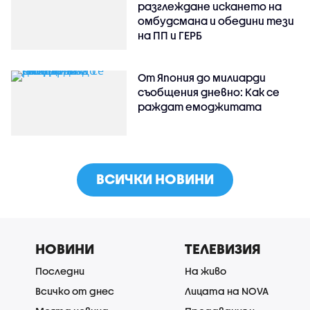
разглеждане искането на
омбудсмана и обедини тези
на ПП и ГЕРБ
От Япония до милиарди
съобщения дневно: Как се
раждат емоджитата
ВСИЧКИ НОВИНИ
НОВИНИ
ТЕЛЕВИЗИЯ
Последни
На живо
Всичко от днес
Лицата на NOVA