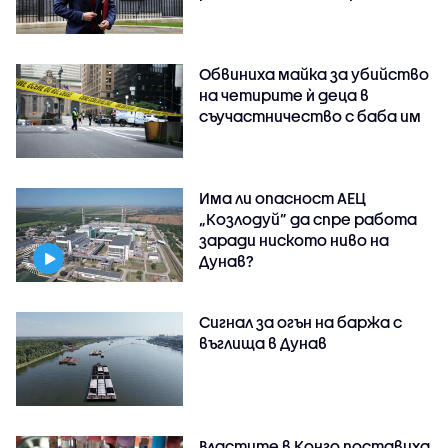
Обвиниха майка за убийство
на четирите ѝ деца в
съучастничество с баба им
Има ли опасност АЕЦ
„Козлодуй” да спре работа
заради ниското ниво на
Дунав?
Сигнал за огън на баржа с
въглища в Дунав
Властите в Конго поставиха