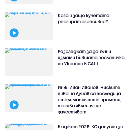
Кога и защо кучетата
реагират агресивно?
Разследват за данъчни
измами бившата посланичка
на Украйна в САЩ
Инж. Иван Иванов: Ниските
нива на Дунав са последица
от климатичните промени,
такива явления ще
зачестяват
Бюджет 2026: КС допусна за