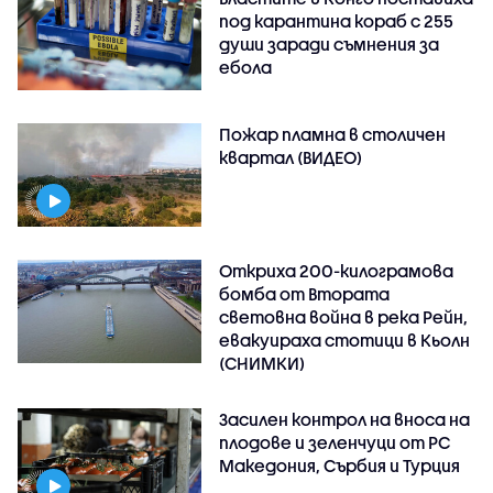
под карантина кораб с 255
души заради съмнения за
ебола
Пожар пламна в столичен
квартал (ВИДЕО)
Откриха 200-килограмова
бомба от Втората
световна война в река Рейн,
евакуираха стотици в Кьолн
(СНИМКИ)
Засилен контрол на вноса на
плодове и зеленчуци от РС
Македония, Сърбия и Турция