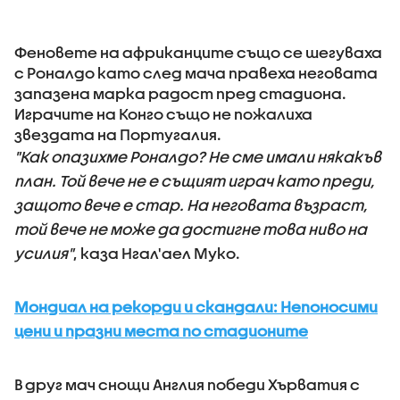
Феновете на африканците също се шегуваха
с Роналдо като след мача правеха неговата
запазена марка радост пред стадиона.
Играчите на Конго също не пожалиха
звездата на Португалия.
"Как опазихме Роналдо? Не сме имали някакъв
план. Той вече не е същият играч като преди,
защото вече е стар. На неговата възраст,
той вече не може да достигне това ниво на
усилия"
, каза Нгал'аел Муко.
Мондиал на рекорди и скандали: Непоносими
цени и празни места по стадионите
В друг мач снощи Англия победи Хърватия с