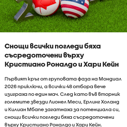
Снощи всички погледи бяха
съсредоточени върху
Кристиано Роналдо и Хари Кейн
Първият кръг от груповата фаза на Мондиал
2026 приключи, а всички 48 отбора вече
изиграха по един мач. След като във вторник
големите звезди Лионел Меси, Ерлинг Холанд
и Килиан Мбапе загатнаха за потенциала си,
снощи всички погледи бяха съсредоточени
върху Кристиано Роналдо и Хари Кейн.