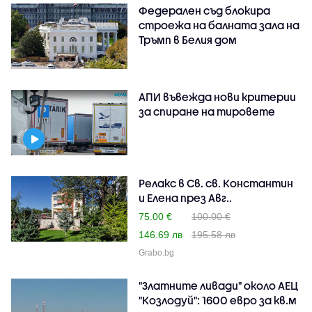
Федерален съд блокира
строежа на балната зала на
Тръмп в Белия дом
АПИ въвежда нови критерии
за спиране на тировете
Релакс в Св. св. Константин
и Елена през Авг..
75.00 €
100.00 €
146.69 лв
195.58 лв
Grabo.bg
"Златните ливади" около АЕЦ
"Козлодуй": 1600 евро за кв.м