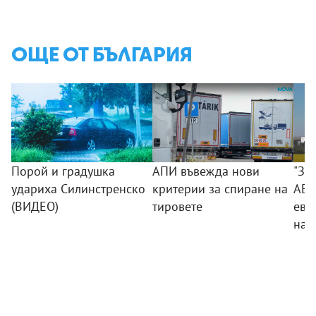
ОЩЕ ОТ БЪЛГАРИЯ
Порой и градушка
АПИ въвежда нови
"Зл
удариха Силинстренско
критерии за спиране на
АЕЦ
(ВИДЕО)
тировете
евр
на 