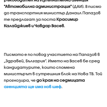
"Автомобилна администрация"
(ДАИ). В писмо
до транспортния министър Данаил Папазов
те предлагат за поста
Красимир
Калайджиев и Чавдар Васев
.
Писмото е по повод участието на Папазов в
„Здравей, България”. Името на Васев бе сред
кандидатурите, които спомена
министърът в сутрешния блок на Нова ТВ. Той
прогнозира, че
до края на седмицата
агенцията ще има нов шеф
.