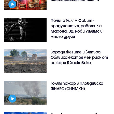
Почина Уилям Орбит -
продуцентът, работил с
Мадона, U2, Роби Уилямс и
много други
Заради жегите и вятъра:
Обявиха екстремен риск от
пожари в Хасковско
Голям пожар в Пловдивско
(ВИДЕО+СНИМКИ)