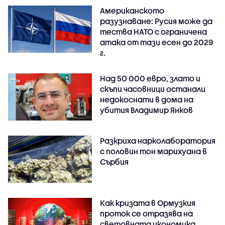
Американското
разузнаване: Русия може да
тества НАТО с ограничена
атака от тази есен до 2029
г.
Над 50 000 евро, злато и
скъпи часовници останали
недокоснати в дома на
убития Владимир Янков
Разкриха нарколаборатория
с половин тон марихуана в
Сърбия
Как кризата в Ормузкия
проток се отразява на
световната икономика