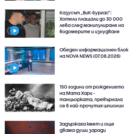
Казусът „ВиК-Бургас“:
Хотели плащали до 30 000
лева след манипулиране на
водомерите и изнудване
Обеден информационен блок
на NOVA NEWS (07.08.2026)
150 години от рождението
на Мата Хари -
танцьорката, превърнала
се в най-прочутия шпионин
Задържаха кмет и още
двама души заради