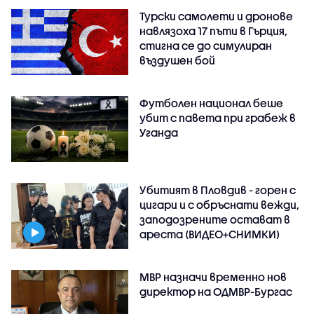
Турски самолети и дронове
навлязоха 17 пъти в Гърция,
стигна се до симулиран
въздушен бой
Футболен национал беше
убит с павета при грабеж в
Уганда
Убитият в Пловдив - горен с
цигари и с обръснати вежди,
заподозрените остават в
ареста (ВИДЕО+СНИМКИ)
МВР назначи временно нов
директор на ОДМВР-Бургас