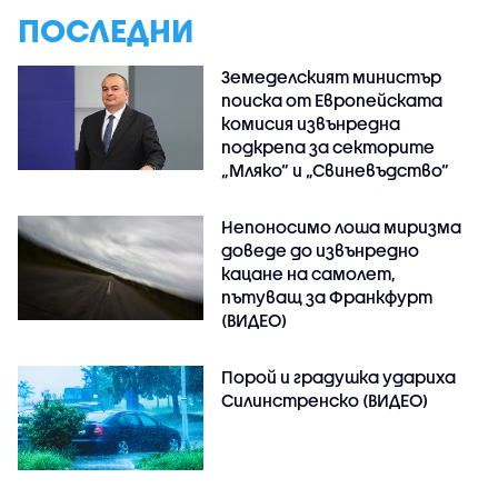
ПОСЛЕДНИ
Земеделският министър
поиска от Европейската
комисия извънредна
подкрепа за секторите
„Мляко“ и „Свиневъдство“
Непоносимо лоша миризма
доведе до извънредно
кацане на самолет,
пътуващ за Франкфурт
(ВИДЕО)
Порой и градушка удариха
Силинстренско (ВИДЕО)