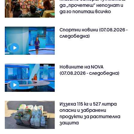
да „прочетеш“ непознат и
да го попиташ всичко
Спортни новини (07.08.2026 -
следобедна)
Новините на NOVA
(07.08.2026 - следобедна)
Иззеха 115 кг и 527 литра
опасни и забранени
продукти за растителна
защита