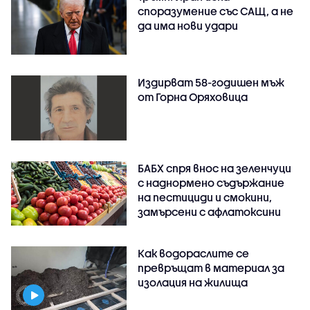
споразумение със САЩ, а не
да има нови удари
Издирват 58-годишен мъж
от Горна Оряховица
БАБХ спря внос на зеленчуци
с наднормено съдържание
на пестициди и смокини,
замърсени с афлатоксини
Как водораслите се
превръщат в материал за
изолация на жилища