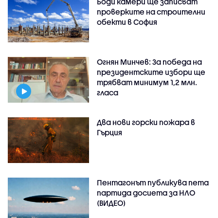
Боди камери ще записват
проверките на строителни
обекти в София
Огнян Минчев: За победа на
президентските избори ще
трябват минимум 1,2 млн.
гласа
Два нови горски пожара в
Гърция
Пентагонът публикува пета
партида досиета за НЛО
(ВИДЕО)