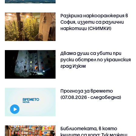
Разкриха наркооранжерия в
София, иззети са различни
наркотици (СНИМКИ)
Двама души са убити при
руски обстрeл по украинския
град Изюм
Прогноза за времето
(07.08.2026 - следобедна)
Библиотеката, в която
книгите са хора: Тук можеш