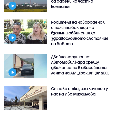
са дадени на частна
компания
Родители на новородено и
столична болница – с
взаимни обвинения за
здравословното състояние
на бебето
Двойно нарушение:
Автомобил кара срещу
движението в аварийната
лента на АМ „Тракия” (ВИДЕО)
Отново отказаха лечение у
нас на Ива Михаилова