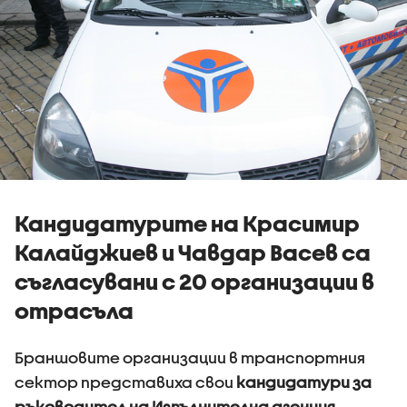
Кандидатурите на Красимир
Калайджиев и Чавдар Васев са
съгласувани с 20 организации в
отрасъла
Браншовите организации в транспортния
сектор представиха свои
кандидатури за
ръководител на Изпълнителна агенция