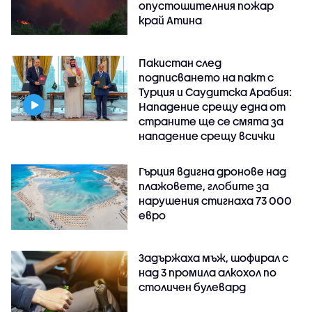
опустошителния пожар
край Атина
Пакистан след
подписването на пакт с
Турция и Саудитска Арабия:
Нападение срещу една от
страните ще се смята за
нападение срещу всички
Гърция вдигна дронове над
плажовете, глобите за
нарушения стигнаха 73 000
евро
Задържаха мъж, шофирал с
над 3 промила алкохол по
столичен булевард