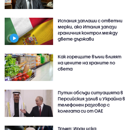
Испания заплаши с ответни
мерки, ако Италия запази
граничния контрол между
двете държави
Как горещите вълни влияят
на цените на храните по
света
Путин обсъди ситуацията в
Персийския залив и Украйна в
телефонен разговор с
колегата си от ОАЕ
Тръмп: Иран иска