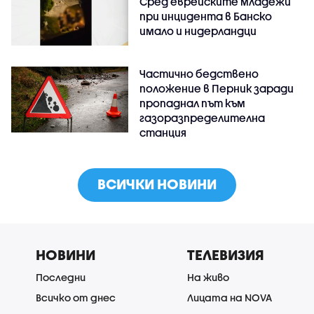
Сред еврейските младежи
при инцидента в Банско
имало и нидерландци
Частично бедствено
положение в Перник заради
пропаднал път към
газоразпределителна
станция
ВСИЧКИ НОВИНИ
НОВИНИ
ТЕЛЕВИЗИЯ
Последни
На живо
Всичко от днес
Лицата на NOVA