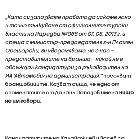
„Като си запазваме правото да искаме ясно
и точно тълкуване от официалните турски
власти на Наредба №068 от 07. 08. 2013 г. и
среща с министър-председателя г-н Пламен
Орешарски, Ви уведомяваме, че с нас –
представителите на бранша – никой не е
обсъждал кандидатури за ръководител на
ИА ‘Автомобилна администрация’,”
посочват
браншовиците. Казват също, че едно от
споменатите от Данаил Папазов имена
нищо
не им говори
.
Кандидатурите на Калайджиев и Васев са