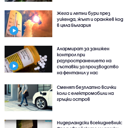
Жега и летни бури през
уикенда, жълт и оранжев код
в цяла България
Алармират за занижен
контрол при
разпространението на
съставки за производство
на фентанил у нас
Сменят безплатно всички
коли с електромобили на
гръцки остров
Нидерландски всекидневник: