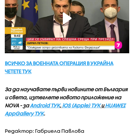
ВСИЧКО ЗА ВОЕННАТА ОПЕРАЦИЯ В УКРАЙНА
ЧЕТЕТЕ ТУК
За да научавате първи новините от България
и света, изтеглете новото приложение на
NOVA - за
Android ТУК
,
iOS (Apple) ТУК
и
HUAWEI
AppGallery ТУК
.
Редактор: Габриела Павлова