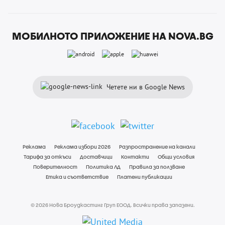
МОБИЛНОТО ПРИЛОЖЕНИЕ НА NOVA.BG
Четете ни в Google News
Реклама
Реклама избори 2026
Разпространение на канали
Тарифа за откъси
Доставчици
Контакти
Общи условия
Поверителност
Политика ЛД
Правила за ползване
Етика и съответствие
Платени публикации
© 2026 Нова Броудкастинг Груп ЕООД. Всички права запазени.