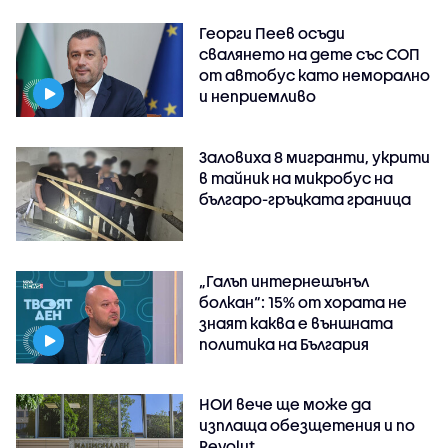
Георги Пеев осъди
свалянето на дете със СОП
от автобус като неморално
и неприемливо
Заловиха 8 мигранти, укрити
в тайник на микробус на
българо-гръцката граница
„Галъп интернешънъл
болкан“: 15% от хората не
знаят каква е външната
политика на България
НОИ вече ще може да
изплаща обезщетения и по
Revolut