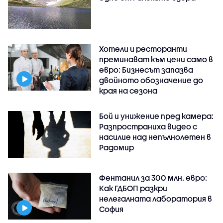
Хотели и ресторанти
преминават към цени само в
евро: Бизнесът запазва
двойното обозначение до
края на сезона
Бой и унижение пред камера:
Разпространиха видео с
насилие над непълнолетен в
Радомир
Фентанил за 300 млн. евро:
Как ГДБОП разкри
нелегалната лаборатория в
София