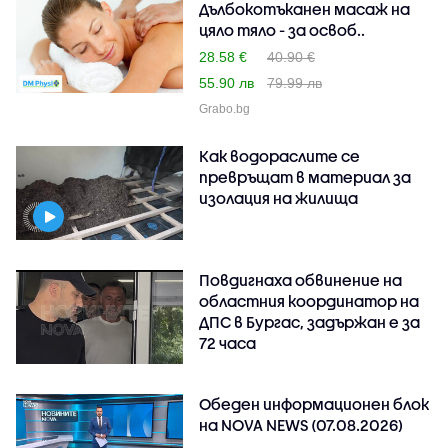
Дълбокотъканен масаж на
цяло тяло - за освоб..
28.58 €
40.90 €
55.90 лв
79.99 лв
Grabo.bg
Как водораслите се
превръщат в материал за
изолация на жилища
Повдигнаха обвинение на
областния координатор на
ДПС в Бургас, задържан е за
72 часа
Обеден информационен блок
на NOVA NEWS (07.08.2026)