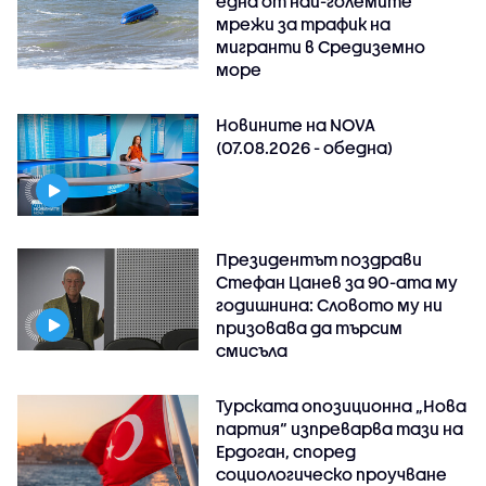
една от най-големите
мрежи за трафик на
мигранти в Средиземно
море
Новините на NOVA
(07.08.2026 - обедна)
Президентът поздрави
Стефан Цанев за 90-ата му
годишнина: Словото му ни
призовава да търсим
смисъла
Турската опозиционна „Нова
партия“ изпреварва тази на
Ердоган, според
социологическо проучване