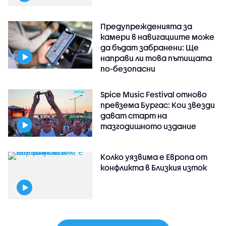
Предупрежденията за
камери в навигациите може
да бъдат забранени: Ще
направи ли това пътищата
по-безопасни
Spice Music Festival отново
превзема Бургас: Кои звезди
дават старт на
тазгодишното издание
Колко уязвима е Европа от
конфликта в Близкия изток