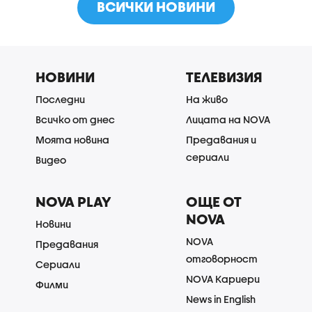
ВСИЧКИ НОВИНИ
НОВИНИ
ТЕЛЕВИЗИЯ
Последни
На живо
Всичко от днес
Лицата на NOVA
Моята новина
Предавания и
сериали
Видео
NOVA PLAY
ОЩЕ ОТ
NOVA
Новини
NOVA
Предавания
отговорност
Сериали
NOVA Кариери
Филми
News in English