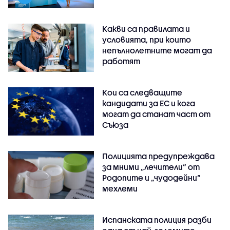
Какви са правилата и
условията, при които
непълнолетните могат да
работят
Кои са следващите
кандидати за ЕС и кога
могат да станат част от
Съюза
Полицията предупреждава
за мними „лечители“ от
Родопите и „чудодейни“
мехлеми
Испанската полиция разби