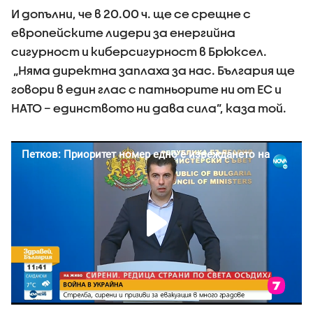
И допълни, че в 20.00 ч. ще се срещне с
европейските лидери за енергийна
сигурност и киберсигурност в Брюксел.
„Няма директна заплаха за нас. България ще
говори в един глас с патньорите ни от ЕС и
НАТО – единството ни дава сила”, каза той.