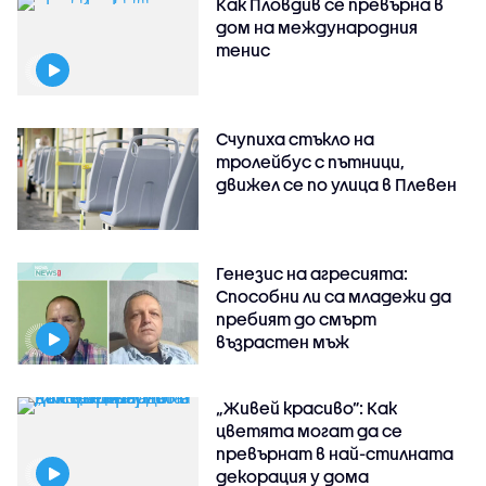
Как Пловдив се превърна в
дом на международния
тенис
Счупиха стъкло на
тролейбус с пътници,
движел се по улица в Плевен
Генезис на агресията:
Способни ли са младежи да
пребият до смърт
възрастен мъж
„Живей красиво”: Как
цветята могат да се
превърнат в най-стилната
декорация у дома