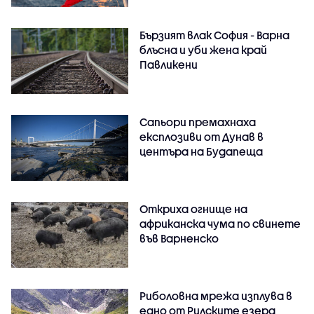
Бързият влак София - Варна
блъсна и уби жена край
Павликени
Сапьори премахнаха
експлозиви от Дунав в
центъра на Будапеща
Откриха огнище на
африканска чума по свинете
във Варненско
Риболовна мрежа изплува в
едно от Рилските езера