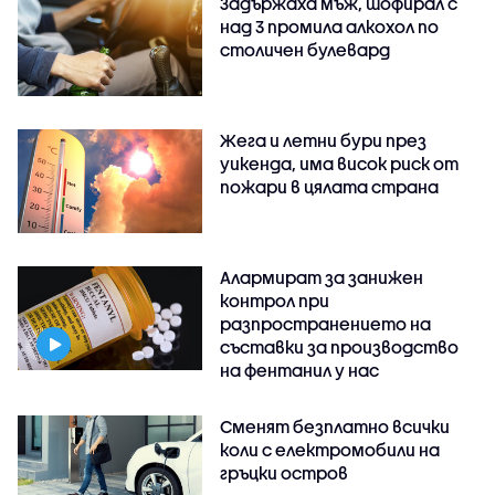
Задържаха мъж, шофирал с
над 3 промила алкохол по
столичен булевард
Жега и летни бури през
уикенда, има висок риск от
пожари в цялата страна
Алармират за занижен
контрол при
разпространението на
съставки за производство
на фентанил у нас
Сменят безплатно всички
коли с електромобили на
гръцки остров