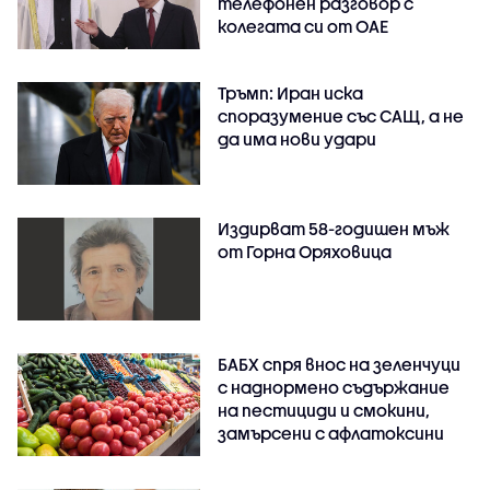
телефонен разговор с
колегата си от ОАЕ
Тръмп: Иран иска
споразумение със САЩ, а не
да има нови удари
Издирват 58-годишен мъж
от Горна Оряховица
БАБХ спря внос на зеленчуци
с наднормено съдържание
на пестициди и смокини,
замърсени с афлатоксини