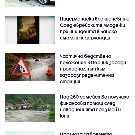
Нидерландски всекидневник:
Сред еврейските младежи
при инцидента в Банско
имало и нидерландци
Частично бедствено
положение в Перник заради
пропаднал път към
газоразпределителна
станция
Над 260 семейства получиха
финансова помощ след
наводненията през май и
юни
Прогноза за времето