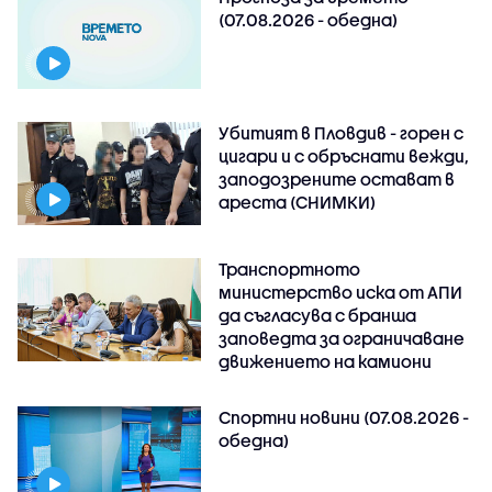
(07.08.2026 - обедна)
Убитият в Пловдив - горен с
цигари и с обръснати вежди,
заподозрените остават в
ареста (СНИМКИ)
Транспортното
министерство иска от АПИ
да съгласува с бранша
заповедта за ограничаване
движението на камиони
Спортни новини (07.08.2026 -
обедна)