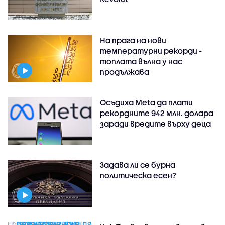
На прага на нови
температурни рекорди -
топлата вълна у нас
продължава
Осъдиха Meta да плати
рекордните 942 млн. долара
заради вредите върху деца
Задава ли се бурна
политическа есен?