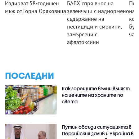
Издирват 58-годишен
БАБХ спря внос на
Пов
мъж от Горна Оряховица
зеленчуци с наднормено
на 
съдържание на
коо
пестициди и смокини,
Бур
замърсени с
час
афлатоксини
ПОСЛЕДНИ
Как горещите вълни влияят
на цените на храните по
света
Путин обсъди ситуацията в
Персийския залив и Украйна в