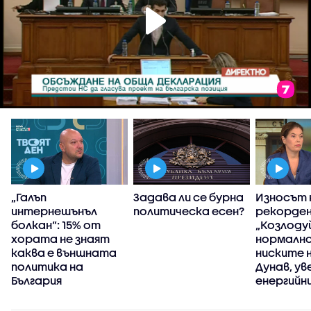
„Галъп
Задава ли се бурна
Износът 
т
интернешънъл
политическа есен?
рекорден
болкан“: 15% от
„Козлоду
хората не знаят
нормално
каква е външната
ниските 
политика на
Дунав, ув
България
енергийн
министъ