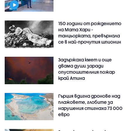
150 години от рождението
на Мата Хари -
танцьорката, превърнала
се в най-прочутия шпионин
Задържаха кмет и още
двама души заради
опустошителния пожар
край Атина
Гърция вдигна дронове над
плажовете, глобите за
нарушения стигнаха 73 000
евро