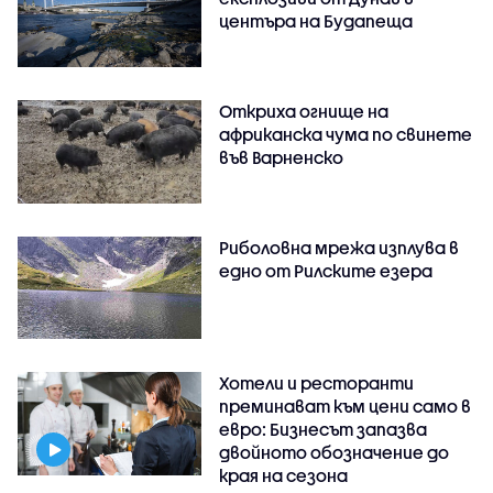
центъра на Будапеща
Откриха огнище на
африканска чума по свинете
във Варненско
Риболовна мрежа изплува в
едно от Рилските езера
Хотели и ресторанти
преминават към цени само в
евро: Бизнесът запазва
двойното обозначение до
края на сезона