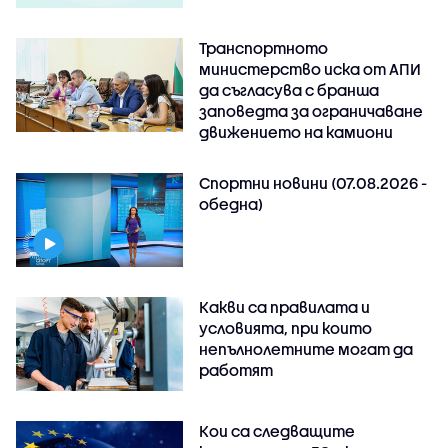
Транспортното
министерство иска от АПИ
да съгласува с бранша
заповедта за ограничаване
движението на камиони
Спортни новини (07.08.2026 -
обедна)
Какви са правилата и
условията, при които
непълнолетните могат да
работят
Кои са следващите