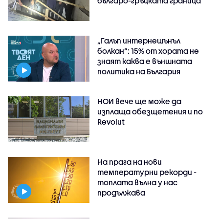
българо-гръцката граница
„Галъп интернешънъл
болкан“: 15% от хората не
знаят каква е външната
политика на България
НОИ вече ще може да
изплаща обезщетения и по
Revolut
На прага на нови
температурни рекорди -
топлата вълна у нас
продължава