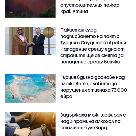
опустошителния пожар
край Атина
Пакистан след
подписването на пакт с
Турция и Саудитска Арабия:
Нападение срещу една от
страните ще се смята за
нападение срещу всички
Гърция вдигна дронове над
плажовете, глобите за
нарушения стигнаха 73 000
евро
Задържаха мъж, шофирал с
над 3 промила алкохол по
столичен булевард