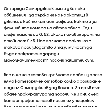
От сряда Семерджиев има и две нови
обвинения - за държане на наркотици в
джипа, с който катастрофира, както и за
фалшивите номера на автомобила.„Тези
амфетамини са 0, 52, около половин грам, на
стойност 9 лв. Нормалната практика е
такова производство в тази му част да
бъде прекратено заради
малозначителност”, посочи защитникът.
Все още не е готова кръвната проба и засега
няма категоричен отговор колко дрогиран е
седнал Семерджиев зад волана. За пръв път
обаче прокуратурата посочи, че 3 дни след
катастрофата негов приятел унищожил
вещи от друга кола, също собственост на