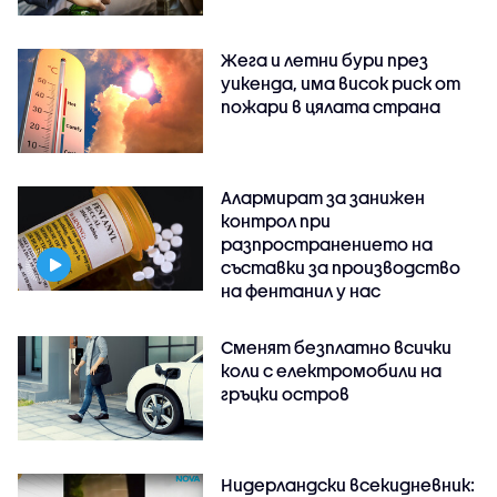
Жега и летни бури през
уикенда, има висок риск от
пожари в цялата страна
Алармират за занижен
контрол при
разпространението на
съставки за производство
на фентанил у нас
Сменят безплатно всички
коли с електромобили на
гръцки остров
Нидерландски всекидневник: