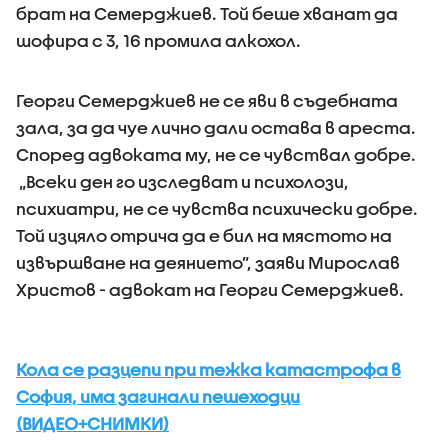
брат на Семерджиев. Той беше хванат да
шофира с 3, 16 промила алкохол.
Георги Семерджиев не се яви в съдебната
зала, за да чуе лично дали остава в ареста.
Според адвоката му, не се чувствал добре.
„Всеки ден го изследват и психолози,
психиатри, не се чувства психически добре.
Той изцяло отрича да е бил на мястото на
извършване на деянието”, заяви Мирослав
Христов - адвокат на Георги Семерджиев.
Кола се разцепи при тежка катастрофа в
София, има загинали пешеходци
(ВИДЕО+СНИМКИ)