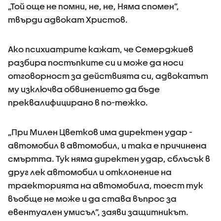
„Той още не помни, не, не, Няма спомен”,
твърди адвокат Христов.
Ако психиатрите кажат, че Семерджиев
разбира постъпките си и може да носи
отговорност за действията си, адвокатът
му изключва обвинението да бъде
преквалифицирано в по-тежко.
„При Милен Цветков има директен удар -
автомобил в автомобил, и така е причинена
смъртта. Тук няма директен удар, сблъсък в
друг лек автомобил и отклонение на
траекторията на автомобила, тоест тук
въобще не може и да става въпрос за
евентуален умисъл”, заяви защитникът.