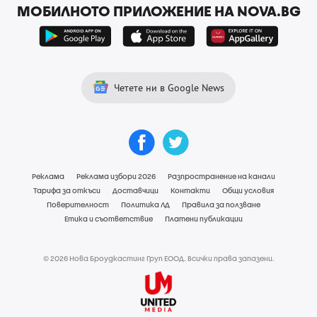
МОБИЛНОТО ПРИЛОЖЕНИЕ НА NOVA.BG
Четете ни в Google News
Реклама
Реклама избори 2026
Разпространение на канали
Тарифа за откъси
Доставчици
Контакти
Общи условия
Поверителност
Политика ЛД
Правила за ползване
Етика и съответствие
Платени публикации
© 2026 Нова Броудкастинг Груп ЕООД. Всички права запазени.