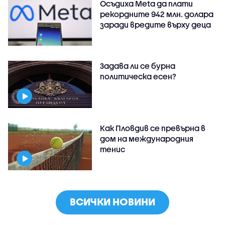
Осъдиха Meta да плати
рекордните 942 млн. долара
заради вредите върху деца
Задава ли се бурна
политическа есен?
Как Пловдив се превърна в
дом на международния
тенис
ВСИЧКИ НОВИНИ