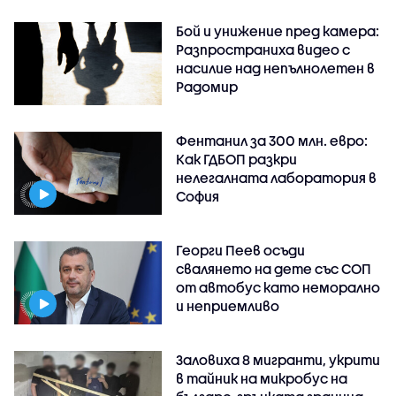
Бой и унижение пред камера:
Разпространиха видео с
насилие над непълнолетен в
Радомир
Фентанил за 300 млн. евро:
Как ГДБОП разкри
нелегалната лаборатория в
София
Георги Пеев осъди
свалянето на дете със СОП
от автобус като неморално
и неприемливо
Заловиха 8 мигранти, укрити
в тайник на микробус на