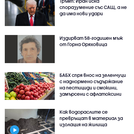
Тръмп: Иран иска
споразумение със САЩ, а не
да има нови удари
Издирват 58-годишен мъж
от Горна Оряховица
БАБХ спря внос на зеленчуци
с наднормено съдържание
на пестициди и смокини,
замърсени с афлатоксини
Как водораслите се
превръщат в материал за
изолация на жилища