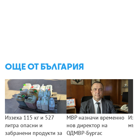
ОЩЕ ОТ БЪЛГАРИЯ
Иззеха 115 кг и 527
МВР назначи временно
Изд
литра опасни и
нов директор на
мъж
забранени продукти за
ОДМВР-Бургас