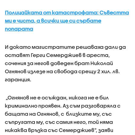
Полицайката от катастрофата: Съвестта
ми е чиста, а всички ще си сърбате
попарата
И докато магистратите решаваха дали да
оставят Герги Семерджиев в ареста,
сочения за негов доведен брат Николай
Огнянов излезе на свобода срещу 2 хил. лв.
гаранция.
„Огнянов не е осъждан, никога не е бил
криминално проявен. Аз съм разговаряла с
бащата на Огнянов, с близките му, със
съпругата му, със самия него, той няма
никаква връзка със Семерджиев”, заяви