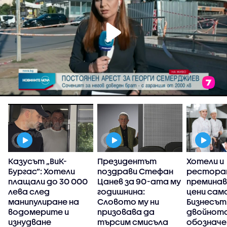
Казусът „ВиК-
Президентът
Хотели и
Бургас“: Хотели
поздрави Стефан
рестора
плащали до 30 000
Цанев за 90-ата му
преминав
лева след
годишнина:
цени само
манипулиране на
Словото му ни
Бизнесът
водомерите и
призовава да
двойнот
изнудване
търсим смисъла
обозначе