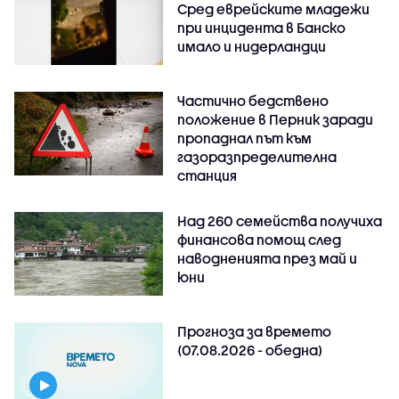
Сред еврейските младежи
при инцидента в Банско
имало и нидерландци
Частично бедствено
положение в Перник заради
пропаднал път към
газоразпределителна
станция
Над 260 семейства получиха
финансова помощ след
наводненията през май и
юни
Прогноза за времето
(07.08.2026 - обедна)