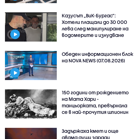
Казусът „ВиК-Бургас“:
Хотели плащали до 30 000
лева след манипулиране на
водомерите и изнудване
Обеден информационен блок
на NOVA NEWS (07.08.2026)
150 години от рождението
на Мата Хари -
танцьорката, превърнала
се в най-прочутия шпионин
Задържаха кмет и още
двама души заради