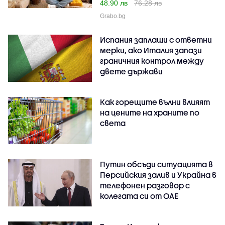
48.90 лв
76.28 лв
Grabo.bg
Испания заплаши с ответни
мерки, ако Италия запази
граничния контрол между
двете държави
Как горещите вълни влияят
на цените на храните по
света
Путин обсъди ситуацията в
Персийския залив и Украйна в
телефонен разговор с
колегата си от ОАЕ