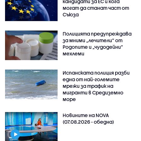
кандидати за ЕС и кога
могат да станат част от
Съюза
Полицията предупреждава
за мними „лечители“ от
Родопите и „чудодейни“
мехлеми
Испанската полиция разби
една от най-големите
мрежи за трафик на
мигранти в Средиземно
море
Новините на NOVA
(07.08.2026 - обедна)