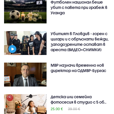
Футболен национал беше
убит с павета при грабеж в
Уганда
Убитият в Пловдив - горен с
цигари и с обръснати вежди,
заподозрените остават в
ареста (ВИДЕО+СНИМКИ)
МВР назначи временно нов
директор на ОДМВР-Бургас
Детска или семейна
фотосесия в студио с 5 об..
25.00 €
39.00 €