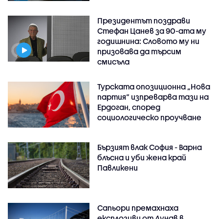
Президентът поздрави
Стефан Цанев за 90-ата му
годишнина: Словото му ни
призовава да търсим
смисъла
Турската опозиционна „Нова
партия“ изпреварва тази на
Ердоган, според
социологическо проучване
Бързият влак София - Варна
блъсна и уби жена край
Павликени
Сапьори премахнаха
експлозиви от Дунав в