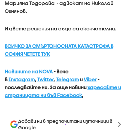
Марияна Тодорова - адвокат на Николай
Огнянов.
И двете решения на съда са окончателни.
ВСИЧКО ЗА СМЪРТОНОСНАТА КАТАСТРОФА В
СОФИЯ ЧЕТЕТЕ ТУК
Новините на NOVA
- вече
в
Instagram
,
Twitter
,
Telegram
и
Viber
-
последвайте ни.
За още новини
харесайте и
страницата ни във Facebook
.
Добави ни в предпочитани източници в
Google