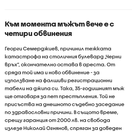
края на с
Към момента мъжът вече е с
четири обвинения
Георги Семерджиев, причинил тежката
катастрофа на столичния булевард „Черни
връх”, окончателно остава в ареста. От
сряда той има и ново обвинение - за
използване на фалшиви регистрационни
табели на джипа си. Така, 35-годишният мъж
ще отговаря за пет престъпления. Той не
присъства на днешното съдебно заседание
по здравословни причини. В същото време,
срещу гаранция от 2000 лв. на свобода
излезе Николай Огнянов, спряган за доведен