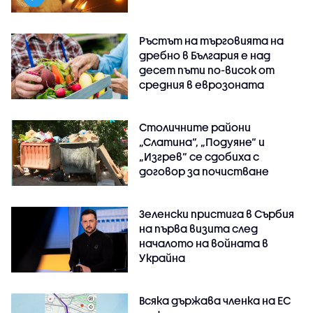
Ръстът на търговията на
дребно в България е над
десет пъти по-висок от
средния в еврозоната
Столичните райони
„Слатина“, „Подуяне“ и
„Изгрев“ се сдобиха с
договор за почистване
Зеленски пристига в Сърбия
на първа визита след
началото на войната в
Украйна
Всяка държава членка на ЕС