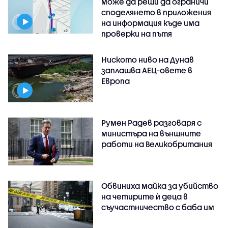
може да реши да ограничи
споделянето в приложения
на информация къде има
проверки на пътя
Ниското ниво на Дунав
заплашва АЕЦ-овете в
Европа
Румен Радев разговаря с
министъра на външните
работи на Великобритания
Обвиниха майка за убийство
на четирите ѝ деца в
съучастничество с баба им