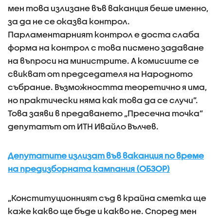
мен това излизане във ваканция беше именно,
за да не се оказва контрол.
Парламентарният контрол е доста слаба
форма на контрол с това писмено задаване
на въпроси на министрите. А комисиите се
свикват от председателя на Народното
събрание. Възможността теоретично я има,
но практически няма как това да се случи”.
Това заяви в предаването „Пресечна точка”
депутатът от ИТН Ивайло Вълчев.
Депутатите излизат във ваканция по време
на предизборната кампания (ОБЗОР)
„Конституционният съд в крайна сметка ще
каже какво ще бъде и какво не. Според мен