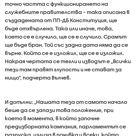
точно частта с функционирането на
служебните правителства – така описана в
създадената от ПП-ДБ Конституция, ще
бъде отхвърлена. Така или иначе, това,
което се е случило, ще се е случило. Срамът
ще бъде бран. Той със задна дата няма да се
върне. Който се е изложил, ще се е изложил.
Накрая чертата се тегли и изводът е „Всички
тези там правят глупости и не стават за
нищо”, подчерта Вълчев.
И допълни: „Нашата теза от самото начало
беше да се запази това положение, при
което в момента, в който започне
предизборната кампания, парламентът се
разпуска, излиза в почивка и всеки, който