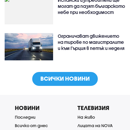
Испански изтребители ще
могат да пазят българското
небе при необходимост
Ограничават движението
на тирове по магистралите
и към Гърция в петък и неделя
ВСИЧКИ НОВИНИ
НОВИНИ
ТЕЛЕВИЗИЯ
Последни
На живо
Всичко от днес
Лицата на NOVA