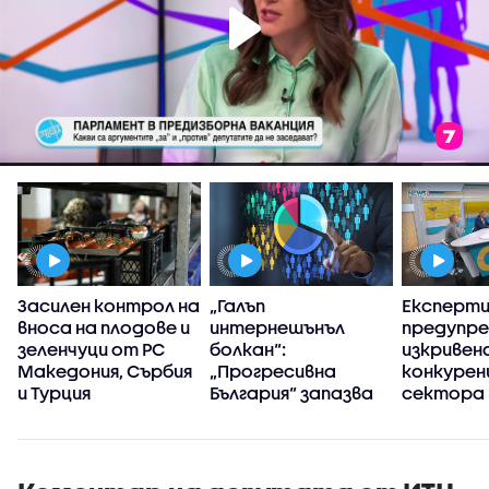
Засилен контрол на
„Галъп
Експерт
вноса на плодове и
интернешънъл
предупре
зеленчуци от РС
болкан“:
изкривен
Македония, Сърбия
„Прогресивна
конкуренц
и Турция
България“ запазва
сектора 
високия си ръст на
в
доверие през
киберси
първите 100 дни
на държ
управление