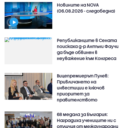
Новините на NOVA
(06.08.2026 - следобедна)
Републиканците в Сената
поискаха д-р Антъни Фаучи
да бъде обвинен в
неуважение към Конгреса
Вицепремиерът Пулев:
Привличането на
инвестиции е ключов
приоритет за
правителството
68 медала за България:
Наградиха учениците ни с
отличия от международни