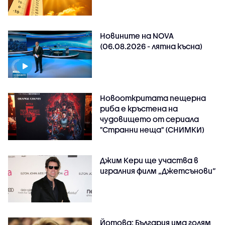
Новините на NOVA
(06.08.2026 - лятна късна)
Новооткритата пещерна
риба е кръстена на
чудовището от сериала
"Странни неща" (СНИМКИ)
Джим Кери ще участва в
игралния филм „Джетсънови“
Йотова: България има голям