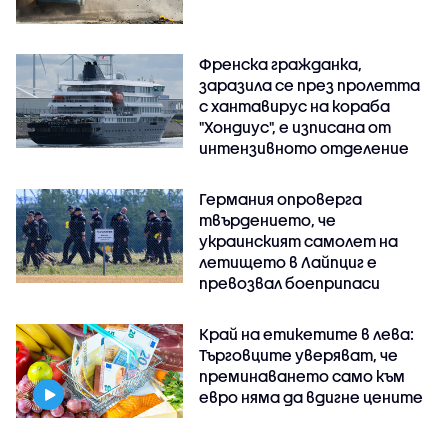
Френска гражданка,
заразила се през пролетта
с хантавирус на кораба
"Хондиус", е изписана от
интензивното отделение
Германия опроверга
твърдението, че
украинският самолет на
летището в Лайпциг е
превозвал боеприпаси
Край на етикетите в лева:
Търговците уверяват, че
преминаването само към
евро няма да вдигне цените