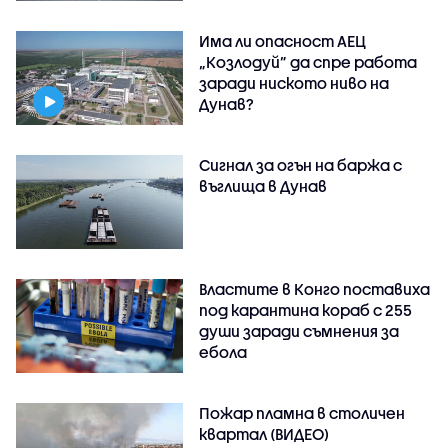
Има ли опасност АЕЦ
„Козлодуй” да спре работа
заради ниското ниво на
Дунав?
Сигнал за огън на баржа с
въглища в Дунав
Властите в Конго поставиха
под карантина кораб с 255
души заради съмнения за
ебола
Пожар пламна в столичен
квартал (ВИДЕО)