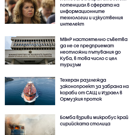
потенциал в сферата на
информационните
технологии и изкуствения
интелект
МВнР настоятелно съветва
да не се предприемат
неотложни пътувания до
Куба, в това число с цел
туризъм
Техеран разглежда
законопроект за забрана на
кораби от САЩ и Израел в
Ормузкия проток
Бомба взриви микробус край
сирийската столица