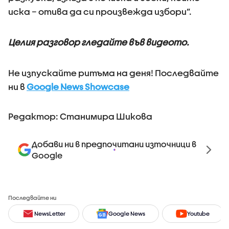
иска – отива да си произвежда избори”.
Целия разговор гледайте във видеото.
Не изпускайте ритъма на деня! Последвайте
ни в
Google News Showcase
Редактор: Станимира Шикова
Добави ни в предпочитани източници в
Google
Последвайте ни
NewsLetter
Google News
Youtube