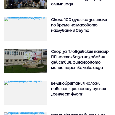
олимпиади
Около 100 души са загинали
по време на масовото
нахлуване в Сеута
Спор за Пловдивския панаир:
ПП настоява за незабавни
действия, финансовото
министерство чака съда
Великобритания наложи
нови санкции срещу руския
„сенчест флот“