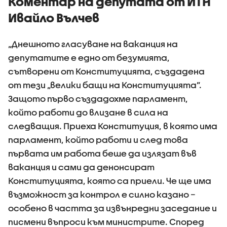
Коментар на депутата от ИТН
Ивайло Вълчев
„Днешното гласуване на ваканция на
депутатите е едно от безумията,
сътворени от Конституцията, създадена
от тези „велики бащи на Конституцията”.
Защото първо създадохме парламент,
който работи до влизане в сила на
следващия. Приеха Конституция, в която има
парламент, който работи и след това
първата им работа беше да излязат във
ваканция и сами да денонсират
Конституцията, която са приели. Че ще има
възможност за контрол е силно казано –
особено в частта за извънредни заседание и
писмени въпроси към министрите. Според