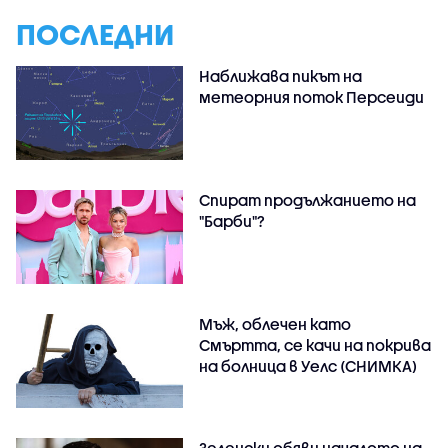
ПОСЛЕДНИ
Наближава пикът на
метеорния поток Персеиди
Спират продължанието на
"Барби"?
Мъж, облечен като
Смъртта, се качи на покрива
на болница в Уелс (СНИМКА)
Зеленски обяви началото на