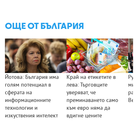
ОЩЕ ОТ БЪЛГАРИЯ
Йотова: България има
Край на етикетите в
Рум
голям потенциал в
лева: Търговците
мин
сферата на
уверяват, че
раб
информационните
преминаването само
Вел
технологии и
към евро няма да
изкуствения интелект
вдигне цените