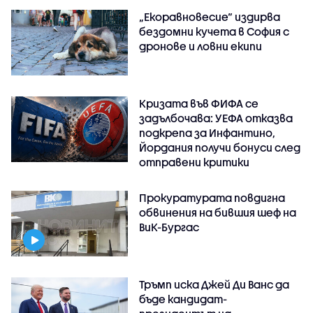
„Екоравновесие“ издирва
бездомни кучета в София с
дронове и ловни екипи
Кризата във ФИФА се
задълбочава: УЕФА отказва
подкрепа за Инфантино,
Йордания получи бонуси след
отправени критики
Прокуратурата повдигна
обвинения на бившия шеф на
ВиК-Бургас
Тръмп иска Джей Ди Ванс да
бъде кандидат-