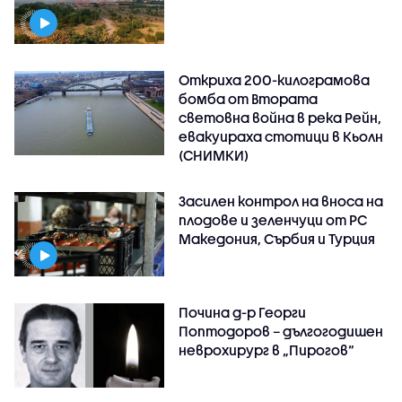
Откриха 200-килограмова
бомба от Втората
световна война в река Рейн,
евакуираха стотици в Кьолн
(СНИМКИ)
Засилен контрол на вноса на
плодове и зеленчуци от РС
Македония, Сърбия и Турция
Почина д-р Георги
Поптодоров – дългогодишен
неврохирург в „Пирогов“