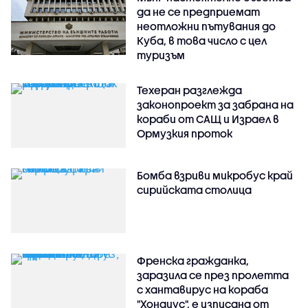
да не се предприемат
неотложни пътувания до
Куба, в това число с цел
туризъм
Техеран разглежда
законопроект за забрана на
кораби от САЩ и Израел в
Ормузкия проток
Бомба взриви микробус край
сирийската столица
Френска гражданка,
заразила се през пролетта
с хантавирус на кораба
"Хондиус", е изписана от