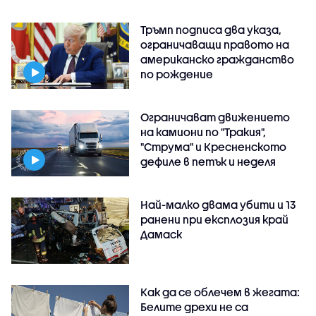
Тръмп подписа два указа,
ограничаващи правото на
американско гражданство
по рождение
Ограничават движението
на камиони по "Тракия",
"Струма" и Кресненското
дефиле в петък и неделя
Най-малко двама убити и 13
ранени при експлозия край
Дамаск
Как да се облечем в жегата:
Белите дрехи не са