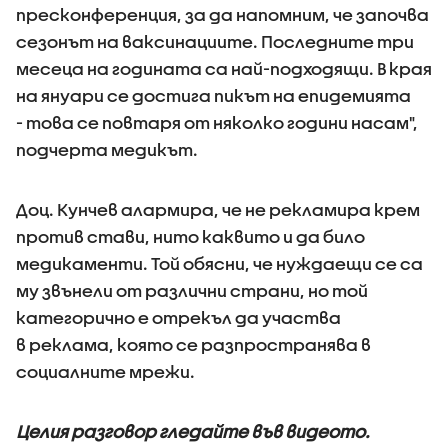
пресконференция, за да напомним, че започва
сезонът на ваксинациите. Последните три
месеца на годината са най-подходящи. В края
на януари се достига пикът на епидемията
- това се повтаря от няколко години насам",
подчерта медикът.
Доц. Кунчев алармира, че не рекламира крем
против стави, нито каквито и да било
медикаменти. Той обясни, че нуждаещи се са
му звънели от различни страни, но той
категорично е отрекъл да участва
в реклама, която се разпространява в
социалните мрежи.
Целия разговор гледайте във видеото.