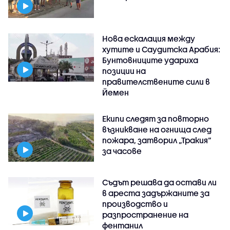
Нова ескалация между
хутите и Саудитска Арабия:
Бунтовниците удариха
позиции на
правителствените сили в
Йемен
Екипи следят за повторно
възникване на огнища след
пожара, затворил „Тракия“
за часове
Съдът решава да остави ли
в ареста задържаните за
производство и
разпространение на
фентанил