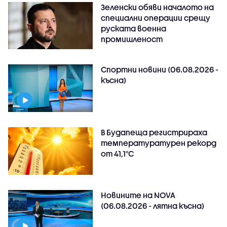
Зеленски обяви началото на
специални операции срещу
руската военна
промишленост
Спортни новини (06.08.2026 -
късна)
В Будапеща регистрираха
температуратурен рекорд
от 41,1°C
Новините на NOVA
(06.08.2026 - лятна късна)