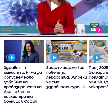
Здравният
Защо плащаме все
През 2025 
министър: Няма да
повече за
българит
у
допуснем ново
лекарства, въпреки
доплатил
забавяне на
че сме
млн. лв. з
пребазирането на
здравноосигурени?
лекарств
Държавната
психиатрична
болница в София