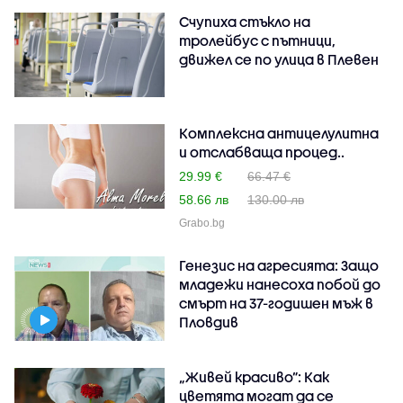
Счупиха стъкло на
тролейбус с пътници,
движел се по улица в Плевен
Комплексна антицелулитна
и отслабваща процед..
29.99 €
66.47 €
58.66 лв
130.00 лв
Grabo.bg
Генезис на агресията: Защо
младежи нанесоха побой до
смърт на 37-годишен мъж в
Пловдив
„Живей красиво”: Как
цветята могат да се