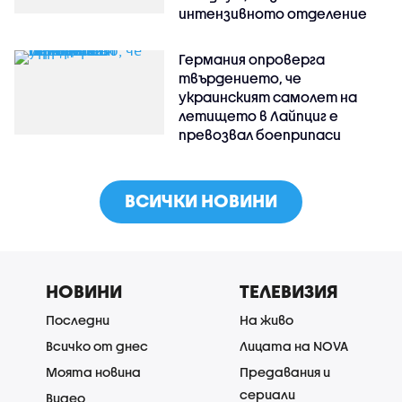
интензивното отделение
Германия опроверга
твърдението, че
украинският самолет на
летището в Лайпциг е
превозвал боеприпаси
ВСИЧКИ НОВИНИ
НОВИНИ
ТЕЛЕВИЗИЯ
Последни
На живо
Всичко от днес
Лицата на NOVA
Моята новина
Предавания и
сериали
Видео