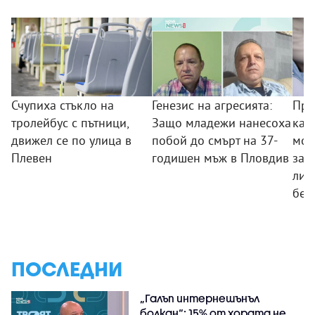
Счупиха стъкло на
Генезис на агресията:
Пре
тролейбус с пътници,
Защо младежи нанесоха
кам
движел се по улица в
побой до смърт на 37-
мож
Плевен
годишен мъж в Пловдив
заб
ли 
без
ПОСЛЕДНИ
„Галъп интернешънъл
болкан“: 15% от хората не