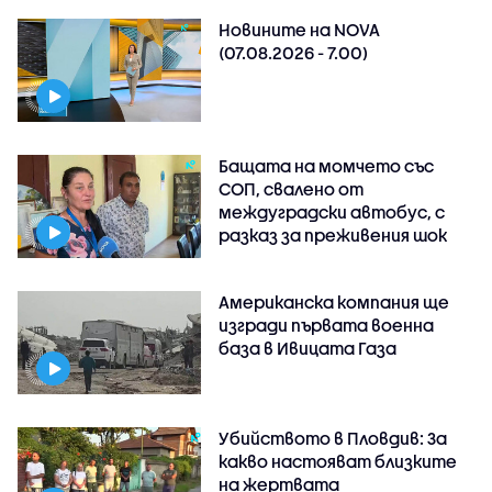
Новините на NOVA
(07.08.2026 - 7.00)
Бащата на момчето със
СОП, свалено от
междуградски автобус, с
разказ за преживения шок
Американска компания ще
изгради първата военна
база в Ивицата Газа
Убийството в Пловдив: За
какво настояват близките
на жертвата