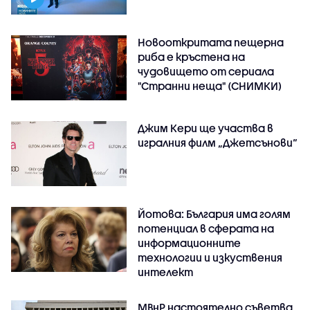
Новооткритата пещерна
риба е кръстена на
чудовището от сериала
"Странни неща" (СНИМКИ)
Джим Кери ще участва в
игралния филм „Джетсънови“
Йотова: България има голям
потенциал в сферата на
информационните
технологии и изкуствения
интелект
МВнР настоятелно съветва