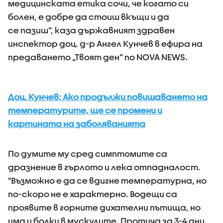
медицинската етика сочи, че когато си
болен, е добре да стоиш вкъщи и да
се пазиш”, каза държавният здравен
инспектор доц. д-р Ангел Кунчев в ефира на
предаването „Твоят ден” по NOVA NEWS.
Доц. Кунчев: Ако продължи повишаването на
температурите, ще се промени и
картината на заболяванията
По думите му сред симптомите са
дразнение в гърлото и лека отпадналост.
"Възможно е да се вдигне температурна, но
по-скоро не е характерно. Водещи са
проявите в горните дихателни пътища, но
има и болки в мускулите. Протича за 3-4 дни.