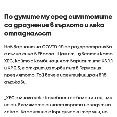
По думите му сред симптомите
са дразнение в гърлото и лека
отпадналост
Нов вариант на COVID-19 се разпространява
с пълна сила в Европа. Щамът, известен като
XEC, който е комбинация от вариантите KS.1.1
и KP.3.3, е открит за първи път в Германия
през лятото. Той вече е идентифициран в 15
държави.
„ХЕС е много лек - колебаеш се болен ли си, или
не си. В голямата си част хората не ходят на
лекар. Карантина е юридически термин, но