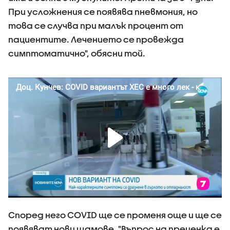
При усложнения се появява пневмония, но
това се случва при малък процент от
пациентите. Лечението се провежда
симптоматично", обясни той.
Според него COVID ще се променя още и ще се
появяват нови щамове. "Въпрос на преценка е