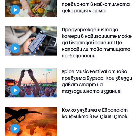
превърнат в най-стилната
декорация у дома
Предупрежденията за
камери в навигациите може
да бъдат забранени: Ще
направи ли това пътищата
по-безопасни
Spice Music Festival отново
превзема Бургас: Кои звезди
дават старт на
тазгодишното издание
Колко уязвима е Европа от
конфликта в Близкия изток