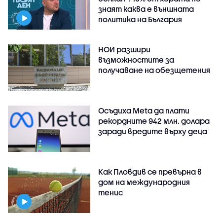
знаят каква е външната
политика на България
НОИ разшири
възможностите за
получаване на обезщетения
Осъдиха Meta да плати
рекордните 942 млн. долара
заради вредите върху деца
Как Пловдив се превърна в
дом на международния
тенис