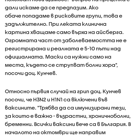
дали искаме да се предпазим. Ако
обаче попадаме в рисковите групи, това е
задължително. При леката клинична
картина хващаме само върха на айсберга.
Огромната част от заболеваемостта не е
регистрирана и реалната е 5-10 пъти над
официалната. Маски са нужни само на
места, където се струпват болни хора",
посочи доц. Кунчев.
Относно първия случай на грип доц. Кунчев
посочи, че H3N2 и H1N1 са включени във
ваксините. "Трябва да са имунизирани тези,
за които е важно - възрастни, хроничноболни,
бременни. Всички ваксини вече са в България. В
началото на октомври ще направим