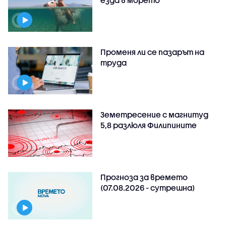
езда в морето
Променя ли се пазарът на
труда
Земетресение с магнитуд
5,8 разлюля Филипините
Прогноза за времето
(07.08.2026 - сутрешна)