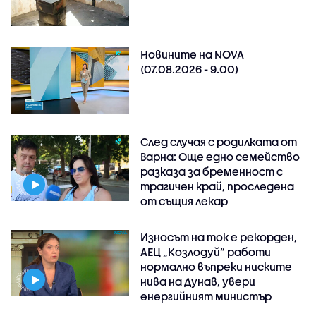
Новините на NOVA
(07.08.2026 - 9.00)
След случая с родилката от
Варна: Още едно семейство
разказа за бременност с
трагичен край, проследена
от същия лекар
Износът на ток е рекорден,
АЕЦ „Козлодуй“ работи
нормално въпреки ниските
нива на Дунав, увери
енергийният министър