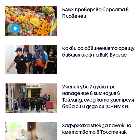
БАБХ проверява борсата в
Първенец
Какви са обвиненията срещу
бившия шеф на ВиК-Бургас
Ученик уби 7 души при
нападение в гимназия в
Тайланд, след като застреля
баба си и дядо си (СНИМКИ)
Задържаха мъж за палеж на
кметството в Тръстеник