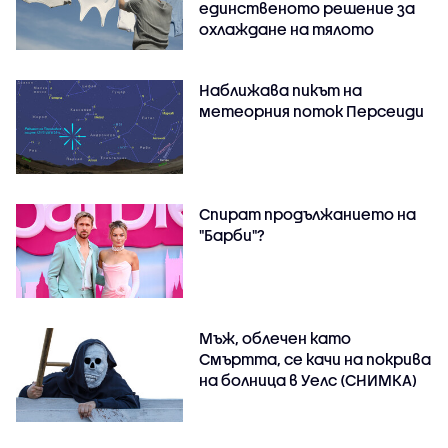
единственото решение за
охлаждане на тялото
Наближава пикът на
метеорния поток Персеиди
Спират продължанието на
"Барби"?
Мъж, облечен като
Смъртта, се качи на покрива
на болница в Уелс (СНИМКА)