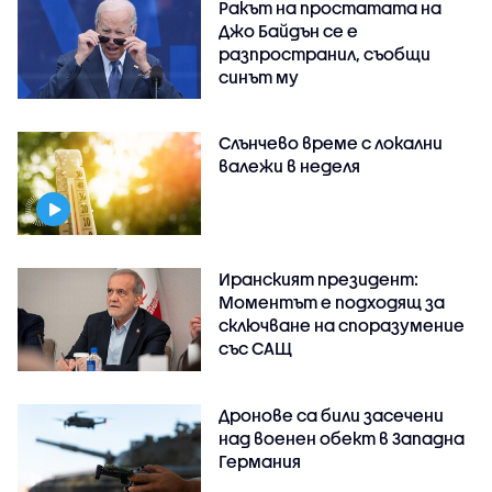
Ракът на простатата на
Джо Байдън се е
разпространил, съобщи
синът му
Слънчево време с локални
валежи в неделя
Иранският президент:
Моментът е подходящ за
сключване на споразумение
със САЩ
Дронове са били засечени
над военен обект в Западна
Германия