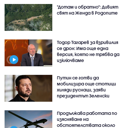
"Дотам и обратно": Дивият
свят на Женда в Родопите
Тодор Тагарев за взривилия
се дрон: Има още една
версия, която не трябва да
изключваме
Путин се готви да
мобилизира още стотици
хиляди руснаци, заяви
президентът Зеленски
Продължава работата по
изясняване на
обстоятелствата около