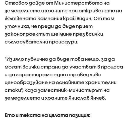
Отговор дойде от Министерството на
земеделието и храните при откриването на
жътвената кампания край Видин. От там
уточниха, че преди да бъде приет
законопроектът ще мине през всички
съгласувателни процедури.
"Изцяло публично да бъде това нещо, за да
могат всички страни да участват в процеса
и да гарантираме едно справедливо
ценообразуване на основните хранителни
стоки", каза заместник-министърът на
земеделието и храните Янислав Янчев.
Ето и текста на цялата позиция: