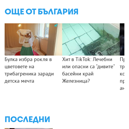
ОЩЕ ОТ БЪЛГАРИЯ
Булка избра рокля в
Хит в TikTok: Лечебни
Пре
цветовете на
или опасни са "дивите"
тря
трибагреника заради
басейни край
ком
детска мечта
Железница?
про
ант
ПОСЛЕДНИ