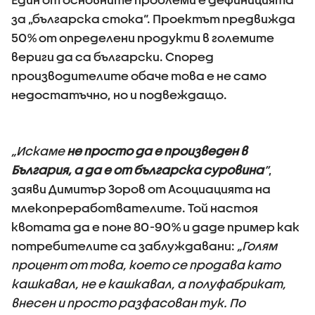
за „българска стока“. Проектът предвижда
50% от определени продукти в големите
вериги да са български. Според
производителите обаче това е не само
недостатъчно, но и подвеждащо.
„Искаме
не просто да е произведен в
България, а да е от българска суровина
“
,
заяви Димитър Зоров от Асоциацията на
млекопреработвателите. Той настоя
квотата да е поне 80-90% и даде пример как
потребителите са заблуждавани:
„Голям
процент от това, което се продава като
кашкавал, не е кашкавал, а полуфабрикат,
внесен и просто разфасован тук. По