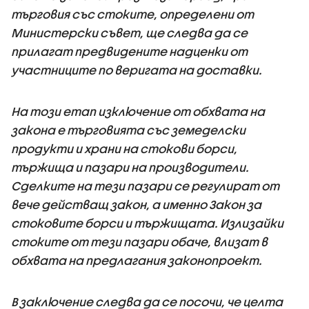
търговия със стоките, определени от
Министерски съвет, ще следва да се
прилагат предвидените надценки от
участниците по веригата на доставки.
На този етап изключение от обхвата на
закона е търговията със земеделски
продукти и храни на стокови борси,
тържища и пазари на производители.
Сделките на тези пазари се регулират от
вече действащ закон, а именно Закон за
стоковите борси и тържищата. Излизайки
стоките от тези пазари обаче, влизат в
обхвата на предлагания законопроект.
В заключение следва да се посочи, че целта