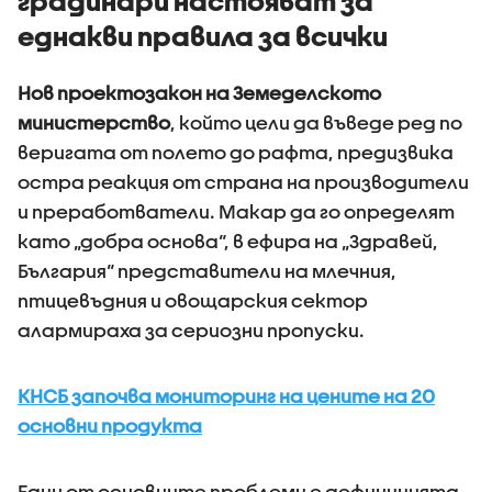
градинари настояват за
еднакви правила за всички
Нов проектозакон на Земеделското
министерство
, който цели да въведе ред по
веригата от полето до рафта, предизвика
остра реакция от страна на производители
и преработватели. Макар да го определят
като „добра основа“, в ефира на „Здравей,
България“ представители на млечния,
птицевъдния и овощарския сектор
алармираха за сериозни пропуски.
КНСБ започва мониторинг на цените на 20
основни продукта
Един от основните проблеми е дефиницията