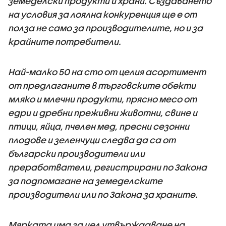
земеделски продукти и храни. Създаването
на условия за лоялна конкуренция ще е от
полза не само за производителите, но и за
крайните потребители.
Най-малко 50 на сто от целия асортимент
от предлаганите в търговските обекти
мляко и млечни продукти, прясно месо от
едри и дребни преживни животни, свине и
птици, яйца, пчелен мед, пресни сезонни
плодове и зеленчуци следва да са от
български производители или
преработватели, регистрирани по Закона
за подпомагане на земеделските
производители или по Закона за храните.
Мярката има за цел утвърждаване на