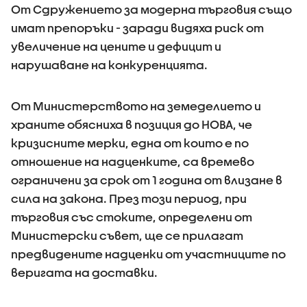
От Сдружението за модерна търговия също
имат препоръки - заради видяха риск от
увеличение на цените и дефицит и
нарушаване на конкуренцията.
От Министерството на земеделието и
храните обясниха в позиция до НОВА, че
кризисните мерки, една от които е по
отношение на надценките, са времево
ограничени за срок от 1 година от влизане в
сила на закона. През този период, при
търговия със стоките, определени от
Министерски съвет, ще се прилагат
предвидените надценки от участниците по
веригата на доставки.