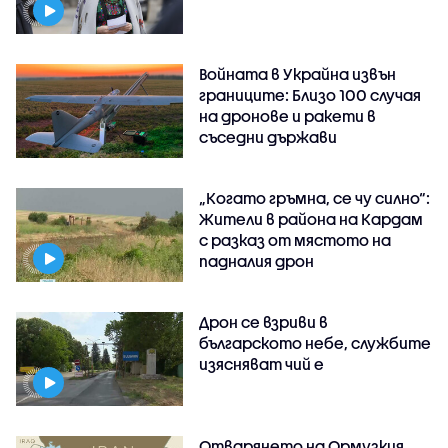
Войната в Украйна извън
границите: Близо 100 случая
на дронове и ракети в
съседни държави
„Когато гръмна, се чу силно“:
Жители в района на Кардам
с разказ от мястото на
падналия дрон
Дрон се взриви в
българското небе, службите
изясняват чий е
Отварянето на Ормузкия