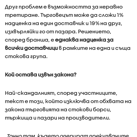
Друг проблем е възможността за неравно
третиране. Търговецът може да сложи 1%
надценка на един доставчик и 19% на друг,
изхвърляйки го от пазара. Решението,
според бранша, е
еднаква надценка за
всички доставчици
в рамките на една и съща
стокова група.
Кой остава извън закона?
Най-скандалният, според участниците,
текст е този, който изключва от обхвата на
закона търговията на стокови борси,
тържища и пазари на производители.
„Точно там, където оперират прекупвачите