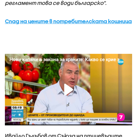
регламент това се води българско“
.
Спад на цените в потребителската кошница
Ивайло Гълъбов от Съюза на птицевъдите