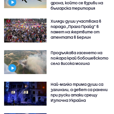
дрона, който се взриви на
българска територия
Хиляди души участваха в
парада „Прага Прайд“ в
памет на жертвите от
атентата в Берлин
Продължава гасенето на
пожара край бобошевското
село Висока могила
Най-малко трима души са
загинали, а девет са ранени
при руски атаки срещу
Източна Украйна