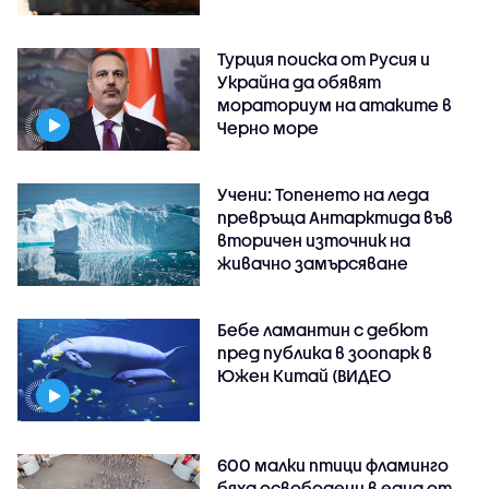
Турция поиска от Русия и
Украйна да обявят
мораториум на атаките в
Черно море
Учени: Топенето на леда
превръща Антарктида във
вторичен източник на
живачно замърсяване
Бебе ламантин с дебют
пред публика в зоопарк в
Южен Китай (ВИДЕО
600 малки птици фламинго
бяха освободени в една от