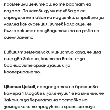
променили цените си, но те растат на
пазара. По негови думи трябва да се
определя не таван на надценки, а правило за
лоялна конкуренция. Вътев каза още, че
българските производители са на ръба на
оцеляването.
Бившият земеделски министър каза, че има
още два Закона, които са важни – за
браншовите организации и за
кооперирането.
Цветан Цеков
, председател на браншова
камера "Плодове и заленчуци", е на мнение, че
Законът за веригата на доставка на
земеделските продукти и храни ще пази