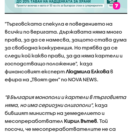
"Търговската спекула е поведението на
всички по веригата. Държавата няма много
права, за да се намесва, защото става дума
за свободна конкуренция. Но трябва да се
следи кой какво прави, за да няма картели и
господстващо положение", каза
финансовият експерт
Людмила Елкова
в
ефира на „Твоят ден” по NOVA NEWS.
"В България монополи и картели в търговията
няма, но има сериозни олигополи"
, каза
бившият министър на земеделието и
месопреработвател
Кирил Вътев
. Той
посочи, че месопреработвателите не са