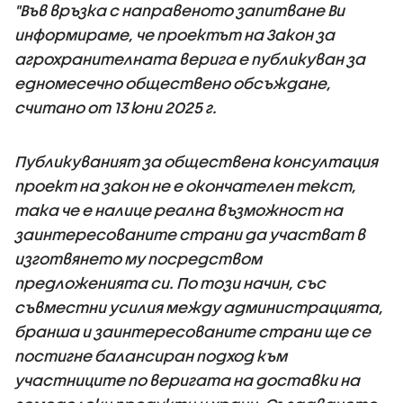
"Във връзка с направеното запитване Ви
информираме, че проектът на Закон за
агрохранителната верига е публикуван за
едномесечно обществено обсъждане,
считано от 13 юни 2025 г.
Публикуваният за обществена консултация
проект на закон не е окончателен текст,
така че е налице реална възможност на
заинтересованите страни да участват в
изготвянето му посредством
предложенията си. По този начин, със
съвместни усилия между администрацията,
бранша и заинтересованите страни ще се
постигне балансиран подход към
участниците по веригата на доставки на