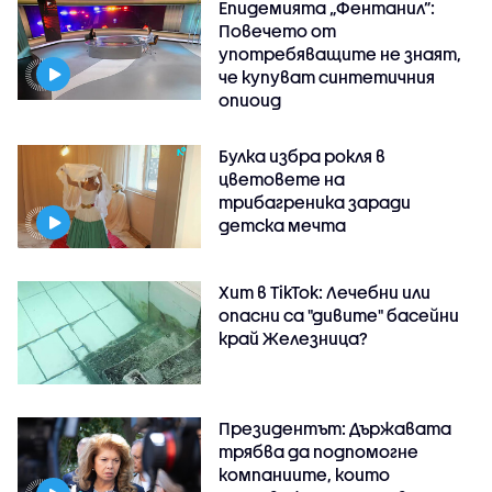
Епидемията „Фентанил”:
Повечето от
употребяващите не знаят,
че купуват синтетичния
опиоид
Булка избра рокля в
цветовете на
трибагреника заради
детска мечта
Хит в TikTok: Лечебни или
опасни са "дивите" басейни
край Железница?
Президентът: Държавата
трябва да подпомогне
компаниите, които