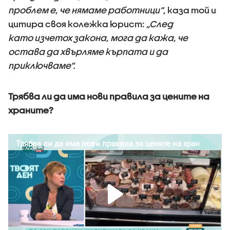
проблем е, че нямаме работници“
, каза той и
цитира своя колежка юрист:
„След
като изчетох закона, мога да кажа, че
остава да хвърляме кърпата и да
приключваме“.
Трябва ли да има нови правила за цените на
храните?