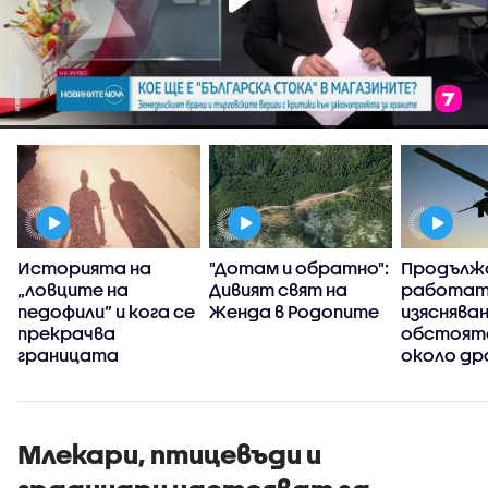
Историята на
"Дотам и обратно":
Продълж
„ловците на
Дивият свят на
работат
педофили” и кога се
Женда в Родопите
изясняван
прекрачва
обстоят
границата
около др
се взриви
българск
територ
Млекари, птицевъди и