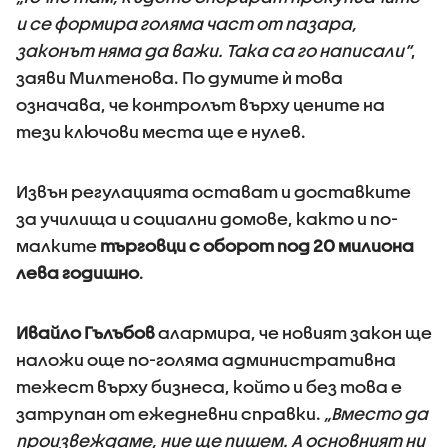
и се формира голяма част от пазара,
законът няма да важи. Така са го написали“
,
заяви Милтенова. По думите ѝ това
означава, че контролът върху цените на
тези ключови места ще е нулев.
Извън регулацията остават и доставките
за училища и социални домове, както и по-
малките
търговци с оборот под 20 милиона
лева годишно
.
Ивайло Гълъбов
алармира, че новият закон ще
наложи още по-голяма административна
тежест върху бизнеса, който и без това е
затрупан от ежедневни справки.
„Вместо да
произвеждаме, ние ще пишем. А основният ни