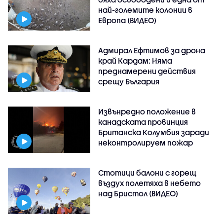
най-големите колонии в
Европа (ВИДЕО)
Адмирал Ефтимов за дрона
край Кардам: Няма
преднамерени действия
срещу България
Извънредно положение в
канадската провинция
Британска Колумбия заради
неконтролируем пожар
Стотици балони с горещ
въздух полетяха в небето
над Бристол (ВИДЕО)