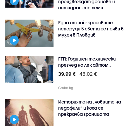
произвеждат дронове и
антидрон системи
Една от най-красивите
пеперуди в света се появи в
музея в Пловдив
ГТП: Годишен технически
преглед на лек автом..
39.99 €
46.02 €
Grabo.bg
Историята на „ловците на
педофили” и кога се
прекрачва границата