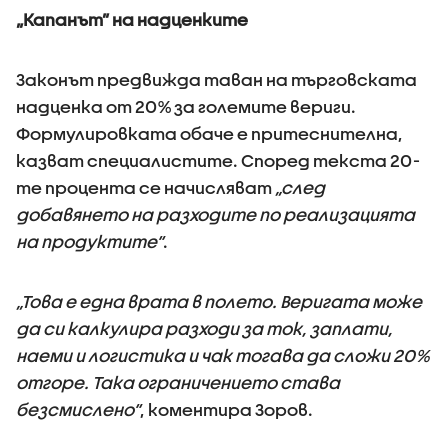
„Капанът” на надценките
Законът предвижда таван на търговската
надценка от 20% за големите вериги.
Формулировката обаче е притеснителна,
казват специалистите. Според текста 20-
те процента се начисляват
„след
добавянето на разходите по реализацията
на продуктите“
.
„Това е една врата в полето. Веригата може
да си калкулира разходи за ток, заплати,
наеми и логистика и чак тогава да сложи 20%
отгоре. Така ограничението става
безсмислено“
, коментира Зоров.