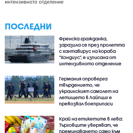
интензивното отделение
ПОСЛЕДНИ
Френска гражданка,
заразила се през пролетта
с хантавирус на кораба
"Хондиус", е изписана от
интензивното отделение
Германия опроверга
твърдението, че
украинският самолет на
летището в Лайпциг е
превозвал боеприпаси
Край на етикетите в лева:
Търговците уверяват, че
преминаването само към