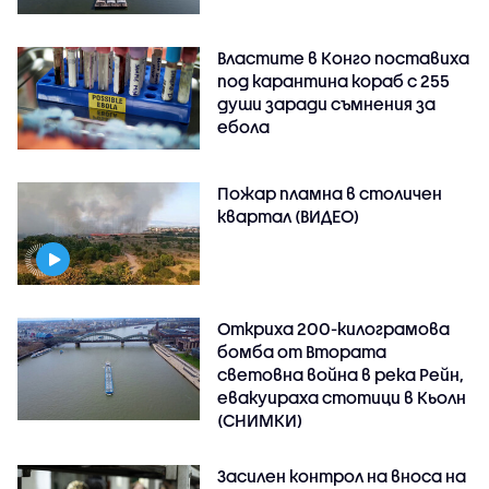
Властите в Конго поставиха
под карантина кораб с 255
души заради съмнения за
ебола
Пожар пламна в столичен
квартал (ВИДЕО)
Откриха 200-килограмова
бомба от Втората
световна война в река Рейн,
евакуираха стотици в Кьолн
(СНИМКИ)
Засилен контрол на вноса на