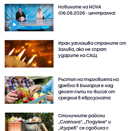
Новините на NOVA
(06.08.2026 - централна)
Иран заплашва страните от
Залива, ако не спрат
ударите на САЩ
Ръстът на търговията на
дребно в България е над
десет пъти по-висок от
средния в еврозоната
Столичните райони
„Слатина“, „Подуяне“ и
„Изгрев“ се сдобиха с