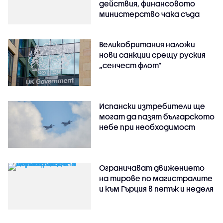
действия, финансовото
министерство чака съда
Великобритания наложи
нови санкции срещу руския
„сенчест флот“
Испански изтребители ще
могат да пазят българското
небе при необходимост
Ограничават движението
на тирове по магистралите
и към Гърция в петък и неделя