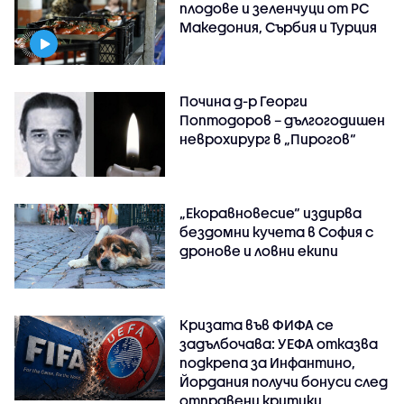
плодове и зеленчуци от РС
Македония, Сърбия и Турция
Почина д-р Георги
Поптодоров – дългогодишен
неврохирург в „Пирогов“
„Екоравновесие“ издирва
бездомни кучета в София с
дронове и ловни екипи
Кризата във ФИФА се
задълбочава: УЕФА отказва
подкрепа за Инфантино,
Йордания получи бонуси след
отправени критики