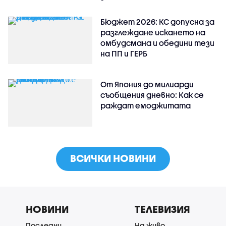
Бюджет 2026: КС допусна за
разглеждане искането на
омбудсмана и обедини тези
на ПП и ГЕРБ
От Япония до милиарди
съобщения дневно: Как се
раждат емоджитата
ВСИЧКИ НОВИНИ
НОВИНИ
ТЕЛЕВИЗИЯ
Последни
На живо