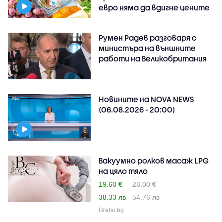
евро няма да вдигне цените
Румен Радев разговаря с
министъра на външните
работи на Великобритания
Новините на NOVA NEWS
(06.08.2026 - 20:00)
Вакуумно ролков масаж LPG
на цяло тяло
19.60 €
28.00 €
38.33 лв
54.76 лв
Grabo.bg