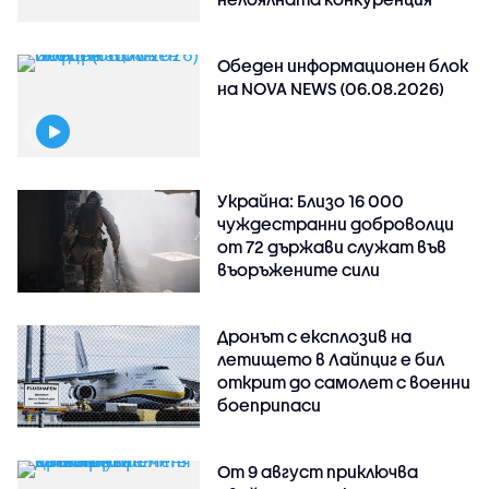
Обеден информационен блок
на NOVA NEWS (06.08.2026)
Украйна: Близо 16 000
чуждестранни доброволци
от 72 държави служат във
въоръжените сили
Дронът с експлозив на
летището в Лайпциг е бил
открит до самолет с военни
боеприпаси
От 9 август приключва