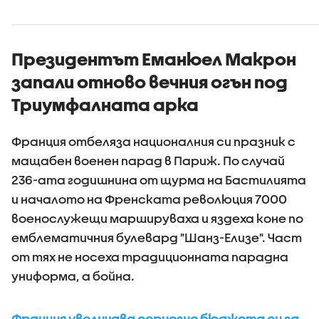
Президентът Еманюел Макрон
запали отново вечния огън под
Триумфалната арка
Франция отбеляза националния си празник с
мащабен военен парад в Париж. По случай
236-ата годишнина от щурма на Бастилията
и началото на Френската революция 7000
военoслужещи маршируваха и яздеха коне по
емблематичния булевард "Шанз-Елизе". Част
от тях не носеха традиционната парадна
униформа, а бойна.
Франция увеличава сериозно бюджета си за