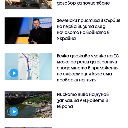
договор за почистване
Зеленски пристига в Сърбия
на първа визита след
началото на войната в
Украйна
Всяка държава членка на ЕС
може да реши да ограничи
споделянето в приложения
на информация къде има
проверки на пътя
Ниското ниво на Дунав
заплашва АЕЦ-овете в
Европа