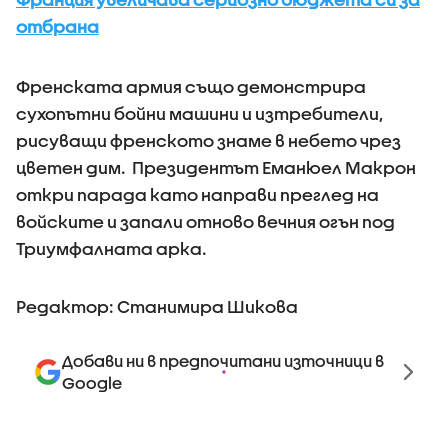
отбрана
Френската армия също демонстрира
сухопътни бойни машини и изтребители,
рисуващи френското знаме в небето чрез
цветен дим. Президентът Еманюел Макрон
откри парада като направи преглед на
войските и запали отново вечния огън под
Триумфалната арка.
Редактор: Станимира Шикова
Добави ни в предпочитани източници в
Google