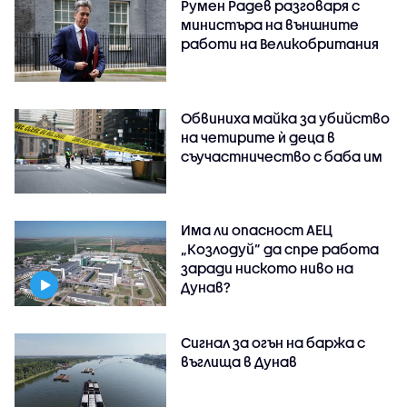
Румен Радев разговаря с
министъра на външните
работи на Великобритания
Обвиниха майка за убийство
на четирите ѝ деца в
съучастничество с баба им
Има ли опасност АЕЦ
„Козлодуй” да спре работа
заради ниското ниво на
Дунав?
Сигнал за огън на баржа с
въглища в Дунав