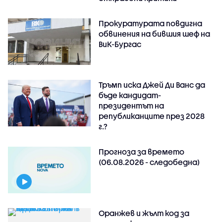
Прокуратурата повдигна
обвинения на бившия шеф на
ВиК-Бургас
Тръмп иска Джей Ди Ванс да
бъде кандидат-
президентът на
републиканците през 2028
г.?
Прогноза за времето
(06.08.2026 - следобедна)
Оранжев и жълт код за