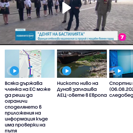
Всяка държава
Ниското ниво на
Спортни 
членка на ЕС може
Дунав заплашва
(06.08.20
да реши да
АЕЦ-овете в Европа
следобед
ограничи
споделянето в
приложения на
,
информация къде
има проверки на
пътя