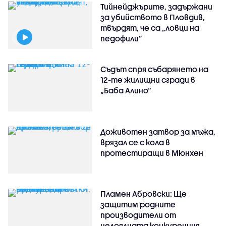
Тийнейджърите, задържани
за убийството в Пловдив,
твърдят, че са „ловци на
педофили”
Съдът спря събарянето на
12-те жилищни сгради в
„Баба Алино“
Доживотен затвор за мъжа,
врязал се с кола в
протестиращи в Мюнхен
Пламен Абровски: Ще
защитим родните
производители от
нелоялната конкуренция