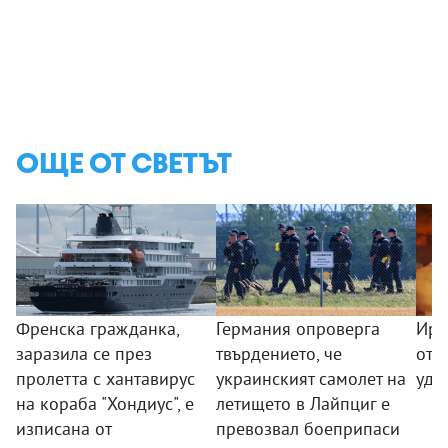
ОЩЕ ОТ СВЕТЪТ
Френска гражданка,
Германия опроверга
Ира
заразила се през
твърдението, че
от 
пролетта с хантавирус
украинският самолет на
уда
на кораба "Хондиус", е
летището в Лайпциг е
изписана от
превозвал боеприпаси