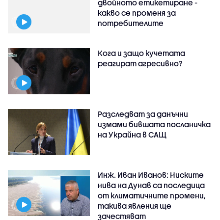
двойното етикетиране -
какво се променя за
потребителите
Кога и защо кучетата
реагират агресивно?
Разследват за данъчни
измами бившата посланичка
на Украйна в САЩ
Инж. Иван Иванов: Ниските
нива на Дунав са последица
от климатичните промени,
такива явления ще
зачестяват