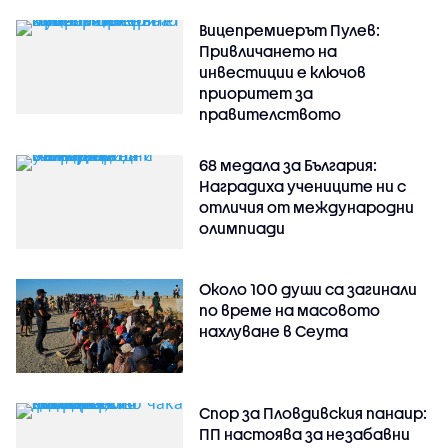
Вицепремиерът Пулев:
Привличането на
инвестиции е ключов
приоритет за
правителството
68 медала за България:
Наградиха учениците ни с
отличия от международни
олимпиади
Около 100 души са загинали
по време на масовото
нахлуване в Сеута
Спор за Пловдивския панаир:
ПП настоява за незабавни