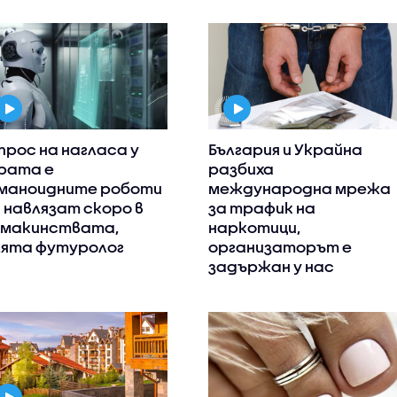
прос на нагласа у
България и Украйна
рата е
разбиха
маноидните роботи
международна мрежа
 навлязат скоро в
за трафик на
макинствата,
наркотици,
ята футуролог
организаторът е
задържан у нас