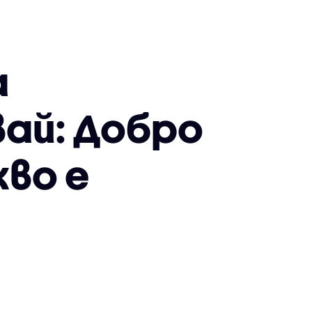
а
ай: Добро
кво е