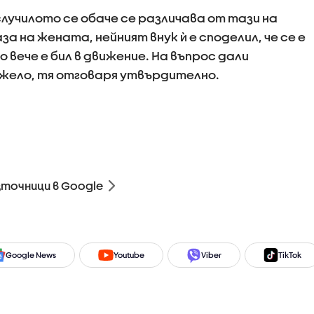
лучилото се обаче се различава от тази на
 на жената, нейният внук ѝ е споделил, че се е
 вече е бил в движение. На въпрос дали
ижело, тя отговаря утвърдително.
зточници в Google
Google News
Youtube
Viber
TikTok