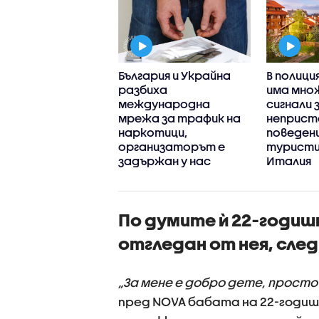
т беше заловен с
България и Украйна
В полици
70 хиляди
разбиха
има мно
етки екстази в
международна
сигнали 
жа си
мрежа за трафик на
неприст
наркотици,
поведени
организаторът е
турист
задържан у нас
Италия
(ВИДЕО+
По думите ѝ 22-годиш
отгледан от нея, сле
„За мене е добро дете, просто 
пред NOVA бабата на 22-годиш