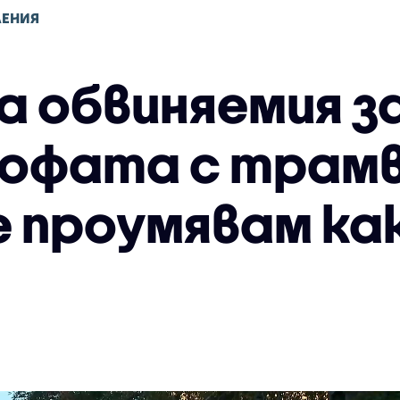
ЛЕНИЯ
а обвиняемия з
фата с трамв
е проумявам ка