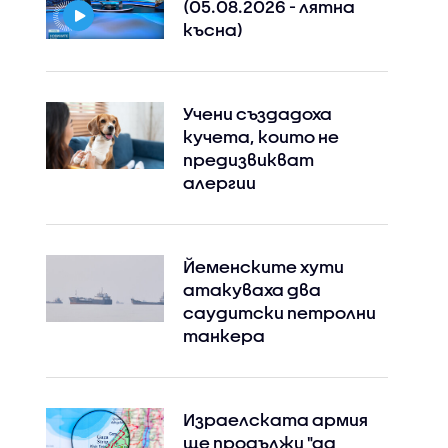
(05.08.2026 - лятна
късна)
Учени създадоха
кучета, които не
предизвикват
алергии
Йеменските хути
атакуваха два
саудитски петролни
танкера
Израелската армия
ще продължи "да