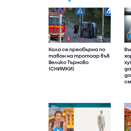
Кола се преобърна по
Въ
таван на тротоар във
хо
Велико Търново
ху
(СНИМКИ)
да
до
см