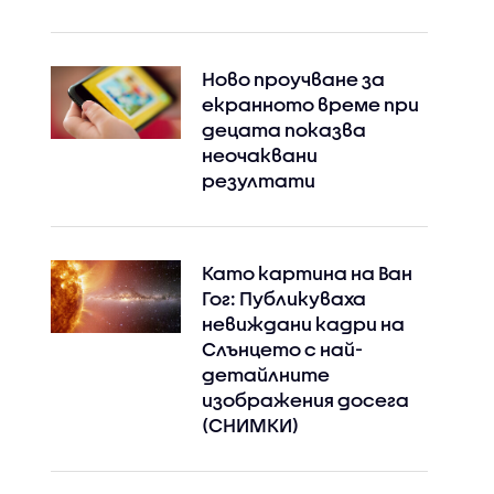
Ново проучване за
екранното време при
децата показва
неочаквани
резултати
Като картина на Ван
Гог: Публикуваха
невиждани кадри на
Слънцето с най-
детайлните
изображения досега
(СНИМКИ)