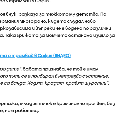
рал трамвай в София.
оя внук, разказа за тежкото му детство. По
ермания много рано, където създал ново
ркозависима и въпреки че е водена по различни
ла. Така грижата за момчето останала изцяло за
та с трамвай в София (ВИДЕО)
ро дете“
, бабата признава, че той е имал
ого пъти се е прибирал в нетрезво състояние.
е са банда. Ходят, крадат, правят щуротии“
,
ртажа, младият мъж е криминално проявен, без
, но е работещ.