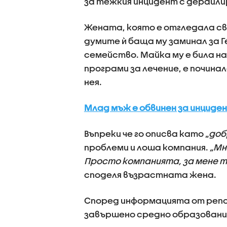
за тежкия инцидент с дерайли
Жената, която е отгледала св
думите ѝ баща му заминал за Г
семейство. Майка му е била на
програми за лечение, е почина
нея.
Млад мъж е обвинен за инциден
Въпреки че го описва като „
доб
проблеми и лоша компания.
„Мн
Просто компанията, за мене т
споделя възрастната жена.
Според информацията от репо
завършено средно образование