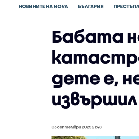
НОВИНИТЕ НА NOVA
БЪЛГАРИЯ
ПРЕСТЪП
Бабата н
катастро
дете е, н
извършил
03 септември 2025 21:48