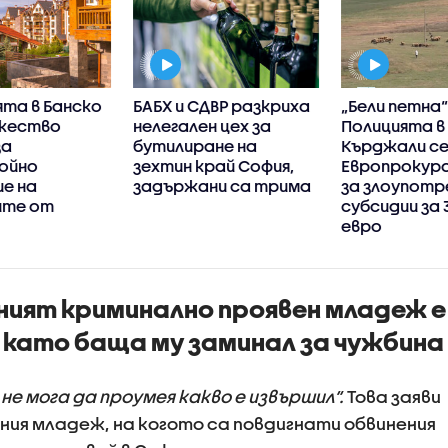
ята в Банско
БАБХ и СДВР разкриха
„Бели петна“
жество
нелегален цех за
Полицията в
за
бутилиране на
Кърджали с
ойно
зехтин край София,
Европрокур
е на
задържани са трима
за злоупотр
ите от
субсидии за 
евро
СНИМКИ)
ният криминално проявен младеж е
д като баща му заминал за чужбина
не мога да проумея какво е извършил“.
Това заяви
ния младеж, на когото са повдигнати обвинения