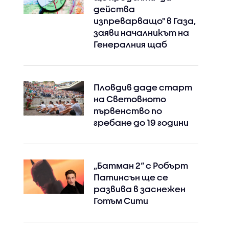
действа
изпреварващо" в Газа,
заяви началникът на
Генералния щаб
Пловдив даде старт
на Световното
първенство по
гребане до 19 години
„Батман 2“ с Робърт
Патинсън ще се
развива в заснежен
Готъм Сити