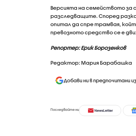
Версията на семейството за с
разследващите. Според разказа
опитал да спре трамвая, който
превозното средство се е дв
Репортер: Ерик Борозенков
Редактор: Мария Барабашка
Добави ни в предпочитани и
Последвайте ни
NewsLetter