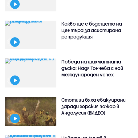
Какво ще е бъдещето на
Центъра за асистирана
репродукция
Победа на шахматната
дъска: Надя Тончева с нов
международен успех
Стотици бяха евакуирани
заради горския пожар в
Андалусия (ВИДЕО)