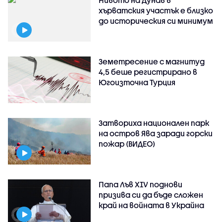
Нивото на Дунав в
хърватския участък е близко
до историческия си минимум
Земетресение с магнитуд
4,5 беше регистрирано в
Югоизточна Турция
Затвориха национален парк
на остров Ява заради горски
пожар (ВИДЕО)
Папа Лъв XIV поднови
призива си да бъде сложен
край на войната в Украйна