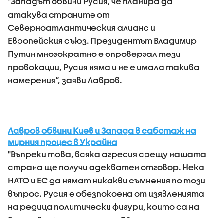
"Западът обвини Русия, че планира да
атакува страните от
Северноатлантическия алианс и
Европейския съюз. Президентът Владимир
Путин многократно е опровергал тези
провокации, Русия няма и не е имала такива
намерения“, заяви Лавров.
Лавров обвини Киев и Запада в саботаж на
мирния процес в Украйна
"Въпреки това, всяка агресия срещу нашата
страна ще получи адекватен отговор. Нека
НАТО и ЕС да нямат никакви съмнения по този
въпрос. Русия е обезпокоена от изявленията
на редица политически фигури, които са на