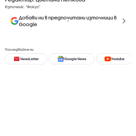
Източник:
"Фокус"
Добави ни в предпочитани източници в
Google
Последвайте ни
NewsLetter
Google News
Youtube