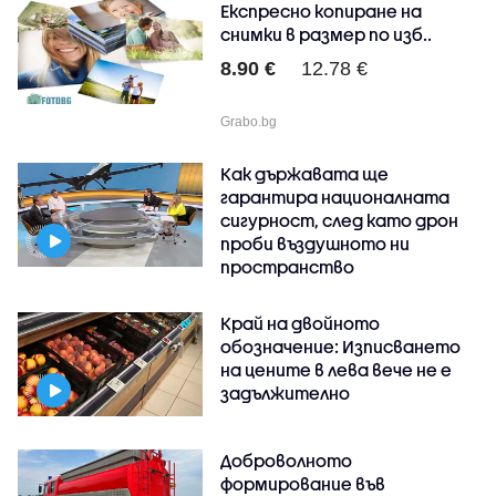
Експресно копиране на
снимки в размер по изб..
8.90 €
12.78 €
Grabo.bg
Как държавата ще
гарантира националната
сигурност, след като дрон
проби въздушното ни
пространство
Край на двойното
обозначение: Изписването
на цените в лева вече не е
задължително
Доброволното
формирование във