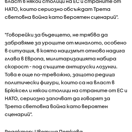
власт в някои столици на ЕС и страните от
НАТО, които сериозно обсъждат Трета
световна война като вероятен сценарий".
"Говорейки за бъдещето, не трябва да
забравяме за уроците от миналото, особено
в ситуация, в която нацизмът отново надига
глава в Европа, милитаризацията набира
скорост - под същите антируски лозунги.
Това е още по-тревожно, защото редица
политически фигури, които са на власт в
Брюксел и някои столици на страните от ЕС и
НАТО, сериозно започват да говорят за
Трета световна война като вероятен
сценарий".
Редактор: Цветина Петкова