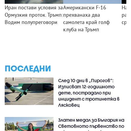
Иран постави условия за
Американски F-16
Най
Ормузкия проток. Тръмп:
прехванаха два
ран
Водим полупреговори
самолета край голф
сре
клуба на Тръмп
ПОСЛЕДНИ
След 10 дни в „Пирогов“:
Изписват 12-годишното
дете, пострадало при
инцидент с тротинетка в
Лясковец
Златен медал за България на
Световното първенство по