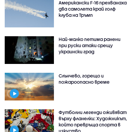
Американски F-16 прехванаха
два самолета край голф
клуба на Тръмп
Най-малко петима ранени
при руски атаки срещу
украински град
Слънчево, горещо и
пожароопасно време
Футболни легенди оживяват
върху фланелки: Художникът,
който превръща спорта в
изкуство