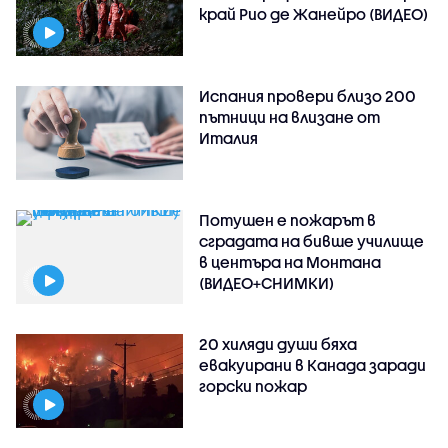
край Рио де Жанейро (ВИДЕО)
Испания провери близо 200
пътници на влизане от
Италия
Потушен е пожарът в
сградата на бивше училище
в центъра на Монтана
(ВИДЕО+СНИМКИ)
20 хиляди души бяха
евакуирани в Канада заради
горски пожар