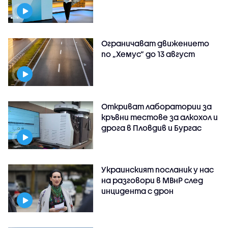
Ограничават движението
по „Хемус“ до 13 август
Откриват лаборатории за
кръвни тестове за алкохол и
дрога в Пловдив и Бургас
Украинският посланик у нас
на разговори в МВнР след
инцидента с дрон