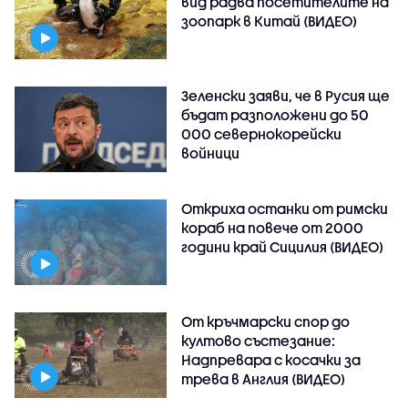
вид радва посетителите на
зоопарк в Китай (ВИДЕО)
Зеленски заяви, че в Русия ще
бъдат разположени до 50
000 севернокорейски
войници
Откриха останки от римски
кораб на повече от 2000
години край Сицилия (ВИДЕО)
От кръчмарски спор до
култово състезание:
Надпревара с косачки за
трева в Англия (ВИДЕО)