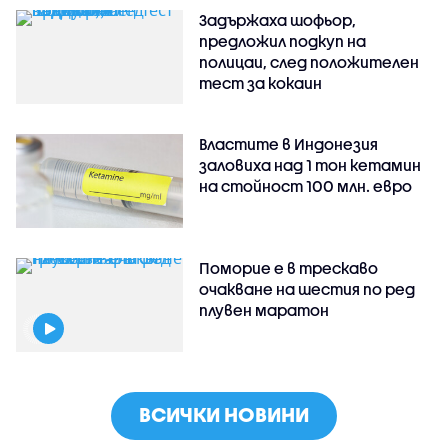
Задържаха шофьор,
предложил подкуп на
полицаи, след положителен
тест за кокаин
Властите в Индонезия
заловиха над 1 тон кетамин
на стойност 100 млн. евро
Поморие е в трескаво
очакване на шестия по ред
плувен маратон
ВСИЧКИ НОВИНИ