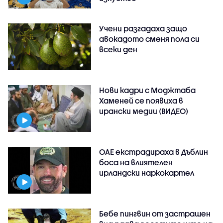
Учени разгадаха защо
авокадото сменя пола си
всеки ден
Нови кадри с Моджтаба
Хаменей се появиха в
ирански медии (ВИДЕО)
ОАЕ екстрадираха в Дъблин
боса на влиятелен
ирландски наркокартел
Бебе пингвин от застрашен