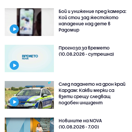
Бой и унижение пред камера:
Кой стои зад жестокото
нападение над дете в
Радомир
Прогноза за времето
(10.08.2026 - сутрешна)
След падането на дрон край
Кардам: Какви мерки са
взети срещу следващ
подобен инцидент
Новините на NOVA
(10.08.2026 - 7.00)