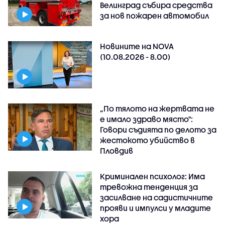
Велинград събира средства
за нов пожарен автомобил
Новините на NOVA
(10.08.2026 - 8.00)
„По тялото на жертвата не
е имало здраво място":
Говори съдията по делото за
жестокото убийство в
Пловдив
Криминален психолог: Има
тревожна тенденция за
засилване на садистичните
прояви и импулси у младите
хора