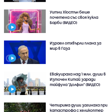
Уитни Хюстън беше
почетена със своя кукла
Барби (ВИДЕО)
Израел отхвърли плана за
мир в Газа
Евакуираха над 1 млн. души в
Източен Китай заради
тайфуна "Долфин" (ВИДЕО)
Четирима души загинаха при
катастрофа с хеликоптер