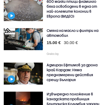
600 малки птици фламинго
бяха освободени в една от
най-големите колонии в
Европа (ВИДЕО)
Смяна на масло и филтри на
автомобил
15.00 €
30.00 €
Grabo.bg
Адмирал Ефтимов за дрона
край Кардам: Няма
преднамерени действия
срещу България
Извънредно положение в
канадската провинция
Британска Колумбия заради