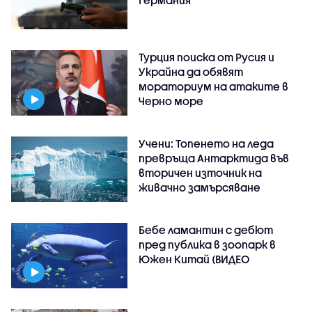
Германия
Турция поиска от Русия и
Украйна да обявят
мораториум на атаките в
Черно море
Учени: Топенето на леда
превръща Антарктида във
вторичен източник на
живачно замърсяване
Бебе ламантин с дебют
пред публика в зоопарк в
Южен Китай (ВИДЕО