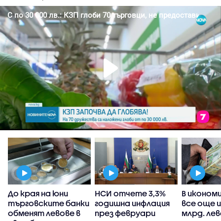
а
До края на юни
НСИ отчете 3,3%
В иконом
с
търговските банки
годишна инфлация
все още и
обменят левове в
през февруари
млрд. ле