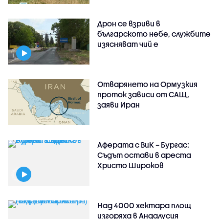
Дрон се взриви в
българското небе, службите
изясняват чий е
Отварянето на Ормузкия
проток зависи от САЩ,
заяви Иран
Аферата с ВиК – Бургас:
Съдът остави в ареста
Христо Широков
Над 4000 хектара площ
изгоряха в Андалусия