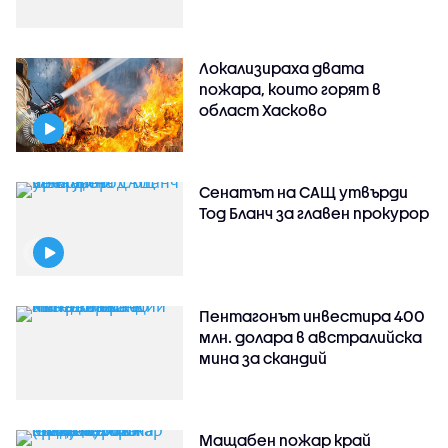
Локализираха двата
пожара, които горят в
област Хасково
Сенатът на САЩ утвърди
Тод Бланч за главен прокурор
Пентагонът инвестира 400
млн. долара в австралийска
мина за скандий
Мащабен пожар край