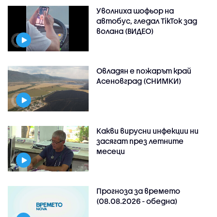
Уволниха шофьор на
автобус, гледал TikTok зад
волана (ВИДЕО)
Овладян е пожарът край
Асеновград (СНИМКИ)
Какви вирусни инфекции ни
засягат през летните
месеци
Прогноза за времето
(08.08.2026 - обедна)