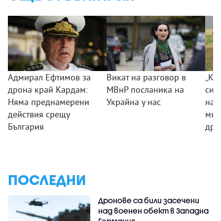
Адмирал Ефтимов за
Викат на разговор в
„Ког
дрона край Кардам:
МВнР посланика на
сил
Няма преднамерени
Украйна у нас
на 
действия срещу
мяс
България
дро
ПОСЛЕДНИ
Дронове са били засечени
над военен обект в Западна