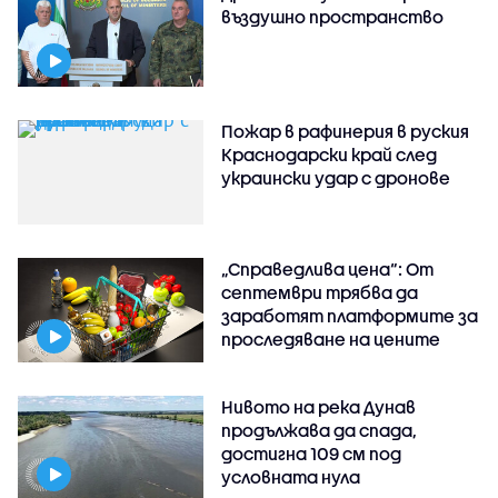
въздушно пространство
Пожар в рафинерия в руския
Краснодарски край след
украински удар с дронове
„Справедлива цена“: От
септември трябва да
заработят платформите за
проследяване на цените
Нивото на река Дунав
продължава да спада,
достигна 109 см под
условната нула