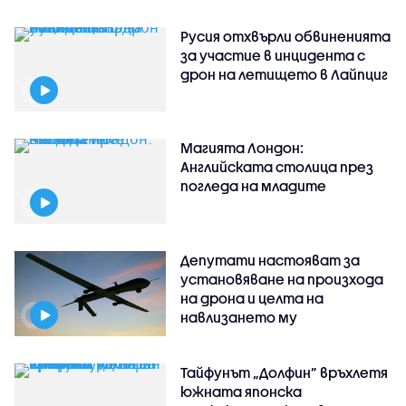
Русия отхвърли обвиненията
за участие в инцидента с
дрон на летището в Лайпциг
Магията Лондон:
Английската столица през
погледа на младите
Депутати настояват за
установяване на произхода
на дрона и целта на
навлизането му
Тайфунът „Долфин” връхлетя
южната японска