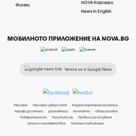
NOVA Кариери
Филми
News in English
МОБИЛНОТО ПРИЛОЖЕНИЕ НА NOVA.BG
Четете ни в Google News
Реклама
Реклама избори 2026
Разпространение на канали
Тарифа за откъси
Доставчици
Контакти
Общи условия
Поверителност
Политика ЛД
Правила за ползване
Етика и съответствие
Платени публикации