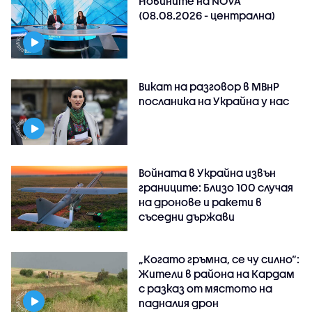
Новините на NOVA
(08.08.2026 - централна)
Викат на разговор в МВнР
посланика на Украйна у нас
Войната в Украйна извън
границите: Близо 100 случая
на дронове и ракети в
съседни държави
„Когато гръмна, се чу силно“:
Жители в района на Кардам
с разказ от мястото на
падналия дрон