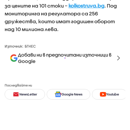
за цените на 101 стоки –
kolkostruva.bg
. Под
мониторинга на регулатора са 256
дружества, които имат годишен оборот
над 10 милиона лева.
Източник:
БГНЕС
Добави ни в предпочитани източници в
Google
Последвайте ни
NewsLetter
Google News
Youtube