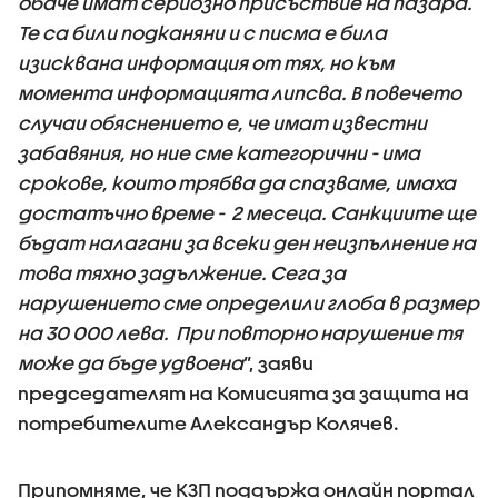
обаче имат сериозно присъствие на пазара.
Те са били подканяни и с писма е била
изисквана информация от тях, но към
момента информацията липсва. В повечето
случаи обяснението е, че имат известни
забавяния, но ние сме категорични - има
срокове, които трябва да спазваме, имаха
достатъчно време - 2 месеца. Санкциите ще
бъдат налагани за всеки ден неизпълнение на
това тяхно задължение. Сега за
нарушението сме определили глоба в размер
на 30 000 лева. При повторно нарушение тя
може да бъде удвоена
”, заяви
председателят на Комисията за защита на
потребителите Александър Колячев.
Припомняме, че КЗП поддържа онлайн портал