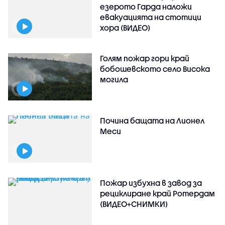
езерото Гарда наложи
евакуацията на стотици
хора (ВИДЕО)
Голям пожар гори край
бобошевското село Висока
могила
Почина бащата на Лионел
Меси
Пожар избухна в завод за
рециклиране край Ротердам
(ВИДЕО+СНИМКИ)