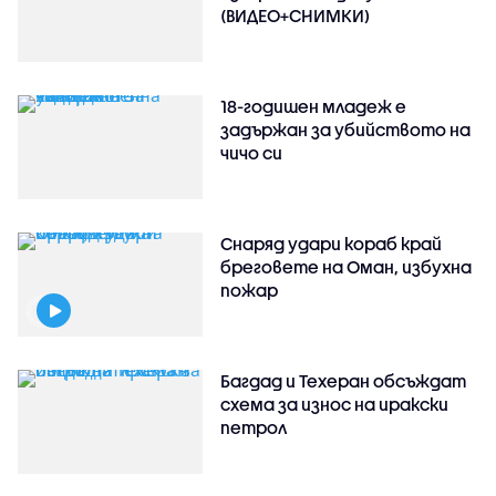
(ВИДЕО+СНИМКИ)
18-годишен младеж е
задържан за убийството на
чичо си
Снаряд удари кораб край
бреговете на Оман, избухна
пожар
Багдад и Техеран обсъждат
схема за износ на иракски
петрол