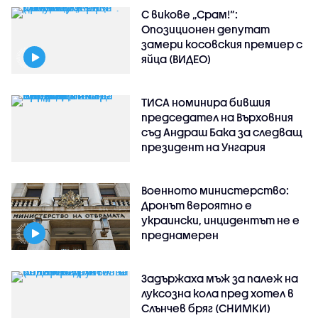
С викове „Срам!“:
Опозиционен депутат
замери косовския премиер с
яйца (ВИДЕО)
ТИСА номинира бившия
председател на Върховния
съд Андраш Бака за следващ
президент на Унгария
Военното министерство:
Дронът вероятно е
украински, инцидентът не е
преднамерен
Задържаха мъж за палеж на
луксозна кола пред хотел в
Слънчев бряг (СНИМКИ)