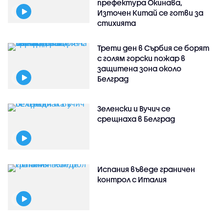
префектура Окинава,
Източен Китай се готви за
стихията
Трети ден в Сърбия се борят
с голям горски пожар в
защитена зона около
Белград
Зеленски и Вучич се
срещнаха в Белград
Испания въведе граничен
контрол с Италия