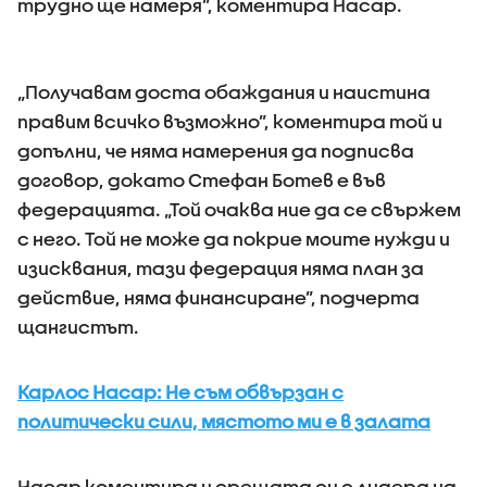
трудно ще намеря”, коментира Насар.
„Получавам доста обаждания и наистина
правим всичко възможно”, коментира той и
допълни, че няма намерения да подписва
договор, докато Стефан Ботев е във
федерацията. „Той очаква ние да се свържем
с него. Той не може да покрие моите нужди и
изисквания, тази федерация няма план за
действие, няма финансиране”, подчерта
щангистът.
Карлос Насар: Не съм обвързан с
политически сили, мястото ми е в залата
Насар коментира и срещата си с лидера на