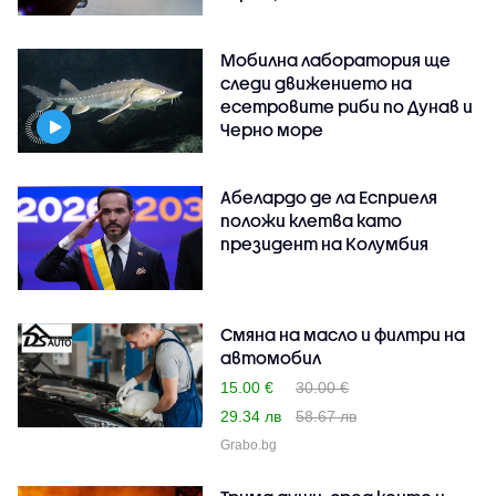
Мобилна лаборатория ще
следи движението на
есетровите риби по Дунав и
Черно море
Абелардо де ла Есприеля
положи клетва като
президент на Колумбия
Смяна на масло и филтри на
автомобил
15.00 €
30.00 €
29.34 лв
58.67 лв
Grabo.bg