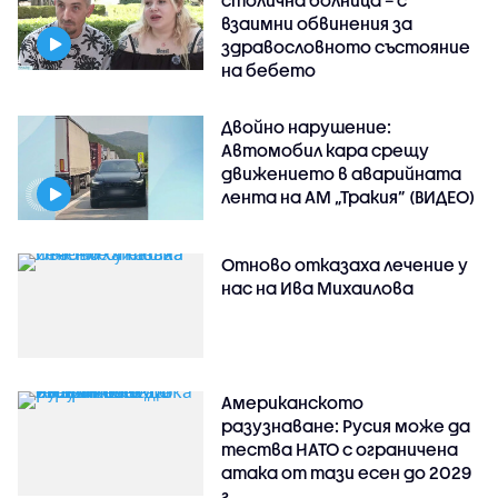
столична болница – с
взаимни обвинения за
здравословното състояние
на бебето
Двойно нарушение:
Автомобил кара срещу
движението в аварийната
лента на АМ „Тракия” (ВИДЕО)
Отново отказаха лечение у
нас на Ива Михаилова
Американското
разузнаване: Русия може да
тества НАТО с ограничена
атака от тази есен до 2029
г.