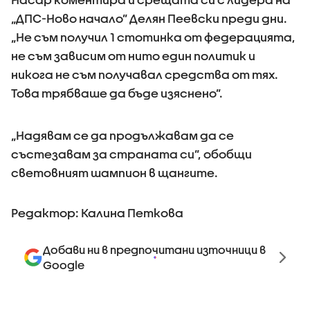
„ДПС-Ново начало” Делян Пеевски преди дни.
„Не съм получил 1 стотинка от федерацията,
не съм зависим от нито един политик и
никога не съм получавал средства от тях.
Това трябваше да бъде изяснено”.
„Надявам се да продължавам да се
състезавам за страната си”, обобщи
световният шампион в щангите.
Редактор: Калина Петкова
Добави ни в предпочитани източници в
Google