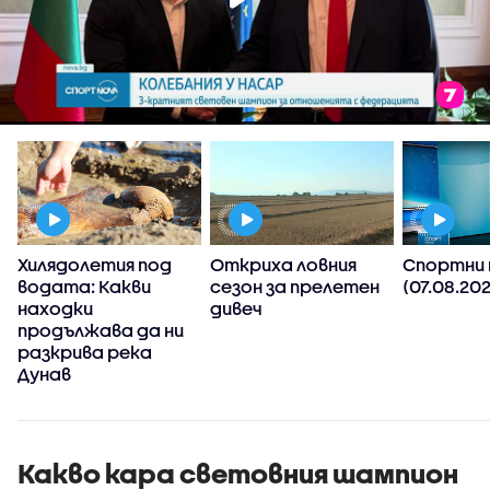
Хилядолетия под
Откриха ловния
Спортни 
водата: Какви
сезон за прелетен
(07.08.202
о
находки
дивеч
продължава да ни
разкрива река
Дунав
Какво кара световния шампион