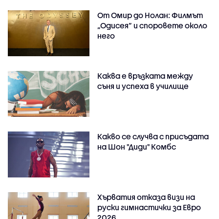
От Омир до Нолан: Филмът
„Одисея” и споровете около
него
Каква е връзката между
съня и успеха в училище
Какво се случва с присъдата
на Шон "Диди" Комбс
Хърватия отказа визи на
руски гимнастички за Евро
2026