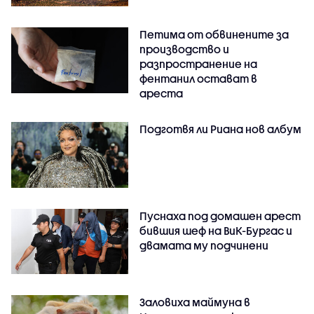
Петима от обвинените за
производство и
разпространение на
фентанил остават в
ареста
Подготвя ли Риана нов албум
Пуснаха под домашен арест
бившия шеф на ВиК-Бургас и
двамата му подчинени
Заловиха маймуна в