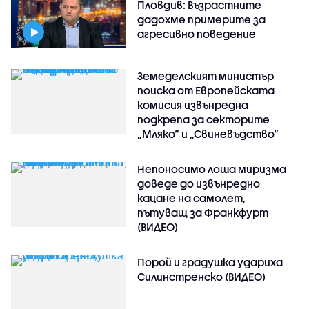
Пловдив: Възрастните
дадохме примерите за
агресивно поведение
Земеделският министър
поиска от Европейската
комисия извънредна
подкрепа за секторите
„Мляко“ и „Свиневъдство“
Непоносимо лоша миризма
доведе до извънредно
кацане на самолет,
пътуващ за Франкфурт
(ВИДЕО)
Порой и градушка удариха
Силинстренско (ВИДЕО)