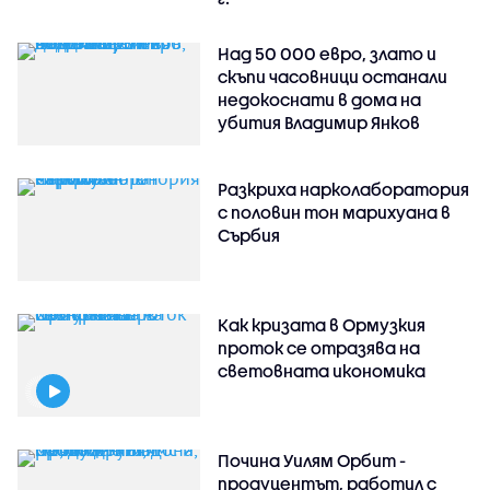
Над 50 000 евро, злато и
скъпи часовници останали
недокоснати в дома на
убития Владимир Янков
Разкриха нарколаборатория
с половин тон марихуана в
Сърбия
Как кризата в Ормузкия
проток се отразява на
световната икономика
Почина Уилям Орбит -
продуцентът, работил с