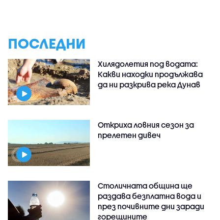
ПОСЛЕДНИ
Хилядолетия под водата:
Какви находки продължава
да ни разкрива река Дунав
Откриха ловния сезон за
прелетен дивеч
Столичната община ще
раздава безплатна вода и
през почивните дни заради
горещините