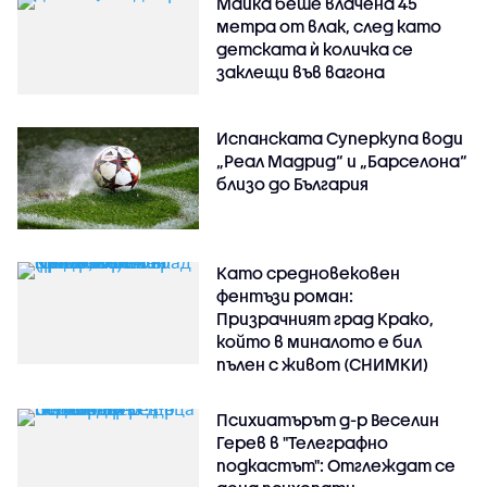
Майка беше влачена 45
метра от влак, след като
детската ѝ количка се
заклещи във вагона
Испанската Суперкупа води
„Реал Мадрид“ и „Барселона“
близо до България
Като средновековен
фентъзи роман:
Призрачният град Крако,
който в миналото е бил
пълен с живот (СНИМКИ)
Психиатърът д-р Веселин
Герев в "Телеграфно
подкастът": Отглеждат се