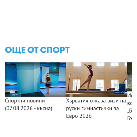
ОЩЕ ОТ СПОРТ
Исп
Спортни новини
Хърватия отказа визи на
вод
(07.08.2026 - късна)
руски гимнастички за
„Ба
Евро 2026
Бъл