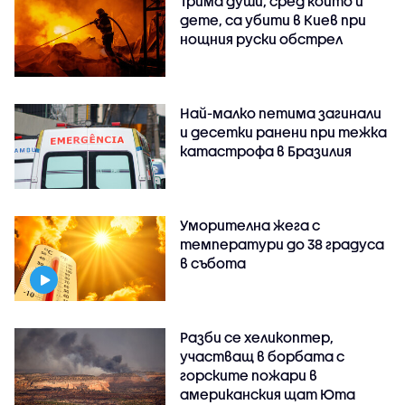
Трима души, сред които и
дете, са убити в Киев при
нощния руски обстрел
Най-малко петима загинали
и десетки ранени при тежка
катастрофа в Бразилия
Уморителна жега с
температури до 38 градуса
в събота
Разби се хеликоптер,
участващ в борбата с
горските пожари в
американския щат Юта