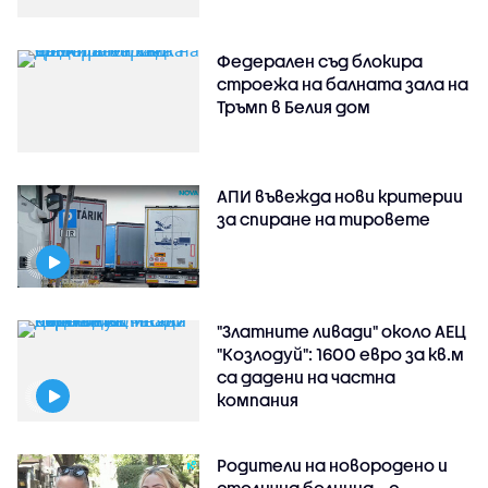
Федерален съд блокира
строежа на балната зала на
Тръмп в Белия дом
АПИ въвежда нови критерии
за спиране на тировете
"Златните ливади" около АЕЦ
"Козлодуй": 1600 евро за кв.м
са дадени на частна
компания
Родители на новородено и