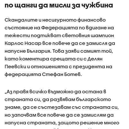
по щанги да мисли за чужбина
Скандалите и несигурното финансово
състояние на Федерацията по вдигане на
тежести подтикват световния шампион
Карлос Насар все повече да се замисля да
напусне България. Това заяви самият той,
като коментира срещата си с Делян
Пеевски и отношенията с президента на
федерацията Стефан Ботев.
„Аз правя всичко възможно да остана в
страната си, да развявам българското
знаме, да се състезавам със страната си,
но започвам все повече да се замислям да
напусна страната, защото решение много