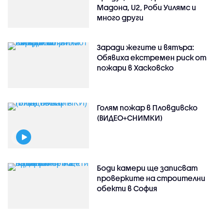
Мадона, U2, Роби Уилямс и
много други
Заради жегите и вятъра:
Обявиха екстремен риск от
пожари в Хасковско
Голям пожар в Пловдивско
(ВИДЕО+СНИМКИ)
Боди камери ще записват
проверките на строителни
обекти в София