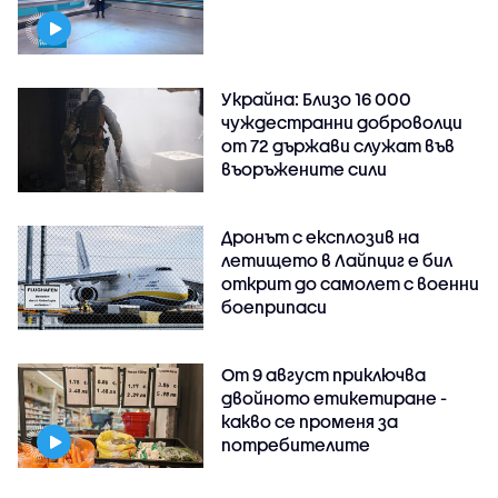
Украйна: Близо 16 000
чуждестранни доброволци
от 72 държави служат във
въоръжените сили
Дронът с експлозив на
летището в Лайпциг е бил
открит до самолет с военни
боеприпаси
От 9 август приключва
двойното етикетиране -
какво се променя за
потребителите