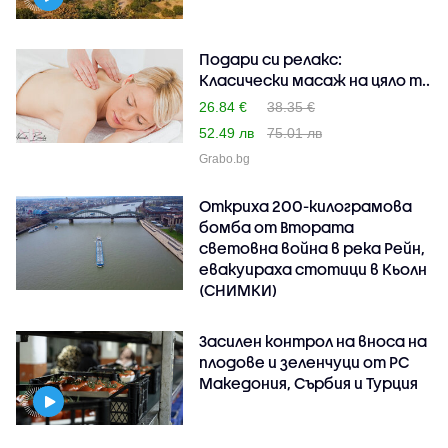
Подари си релакс:
Класически масаж на цяло т..
26.84 €
38.35 €
52.49 лв
75.01 лв
Grabo.bg
Откриха 200-килограмова
бомба от Втората
световна война в река Рейн,
евакуираха стотици в Кьолн
(СНИМКИ)
Засилен контрол на вноса на
плодове и зеленчуци от РС
Македония, Сърбия и Турция