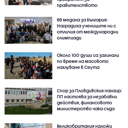
правителството
68 медала за България:
Наградиха учениците ни с
отличия от международни
олимпиади
Около 100 души са загинали
по време на масовото
нахлуване в Сеута
Спор за Пловдивския панаир:
ПП настоява за незабавни
действия, финансовото
министерство чака съда
Великобритания наложи