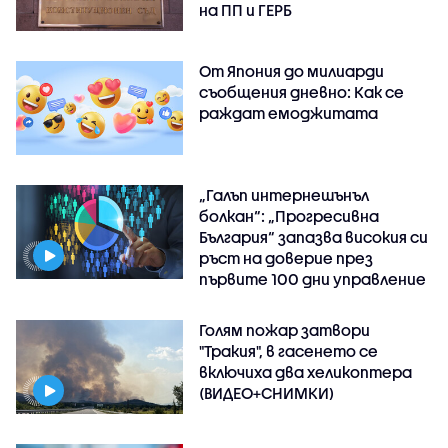
на ПП и ГЕРБ
От Япония до милиарди
съобщения дневно: Как се
раждат емоджитата
„Галъп интернешънъл
болкан“: „Прогресивна
България“ запазва високия си
ръст на доверие през
първите 100 дни управление
Голям пожар затвори
"Тракия", в гасенето се
включиха два хеликоптера
(ВИДЕО+СНИМКИ)