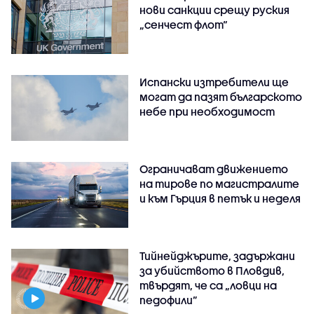
нови санкции срещу руския
„сенчест флот“
Испански изтребители ще
могат да пазят българското
небе при необходимост
Ограничават движението
на тирове по магистралите
и към Гърция в петък и неделя
Тийнейджърите, задържани
за убийството в Пловдив,
твърдят, че са „ловци на
педофили”