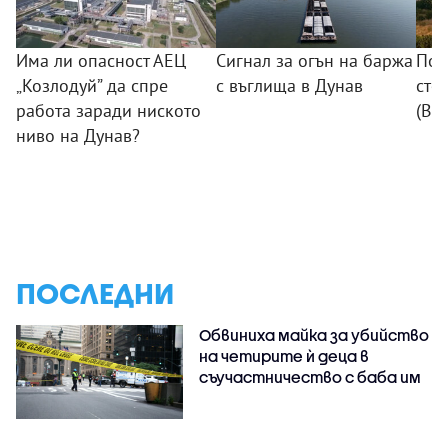
Има ли опасност АЕЦ
Сигнал за огън на баржа
Пож
„Козлодуй” да спре
с въглища в Дунав
сто
работа заради ниското
(ВИ
ниво на Дунав?
ПОСЛЕДНИ
Обвиниха майка за убийство
на четирите ѝ деца в
съучастничество с баба им