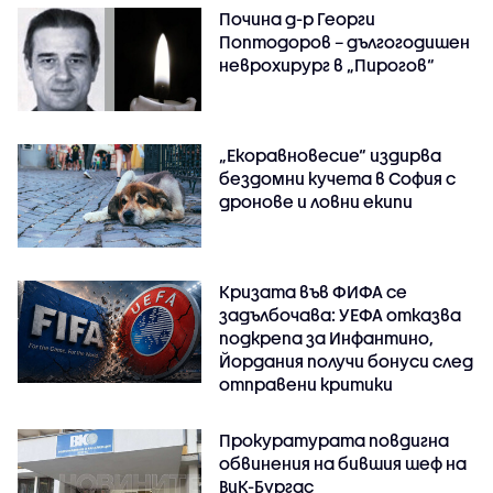
Почина д-р Георги
Поптодоров – дългогодишен
неврохирург в „Пирогов“
„Екоравновесие“ издирва
бездомни кучета в София с
дронове и ловни екипи
Кризата във ФИФА се
задълбочава: УЕФА отказва
подкрепа за Инфантино,
Йордания получи бонуси след
отправени критики
Прокуратурата повдигна
обвинения на бившия шеф на
ВиК-Бургас