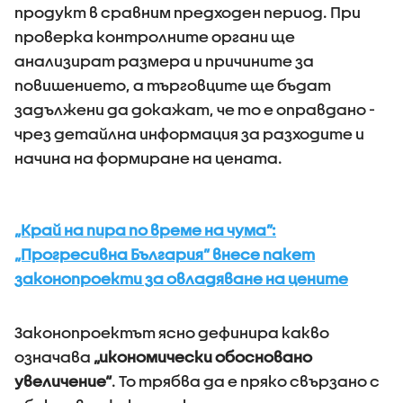
продукт в сравним предходен период. При
проверка контролните органи ще
анализират размера и причините за
повишението, а търговците ще бъдат
задължени да докажат, че то е оправдано -
чрез детайлна информация за разходите и
начина на формиране на цената.
„Край на пира по време на чума”:
„Прогресивна България” внесе пакет
законопроекти за овладяване на цените
Законопроектът ясно дефинира какво
означава
„икономически обосновано
увеличение“
. То трябва да е пряко свързано с