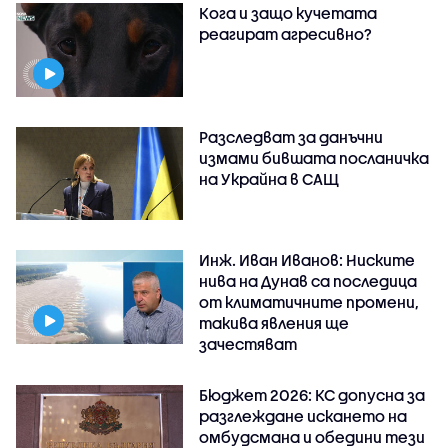
Кога и защо кучетата
реагират агресивно?
Разследват за данъчни
измами бившата посланичка
на Украйна в САЩ
Инж. Иван Иванов: Ниските
нива на Дунав са последица
от климатичните промени,
такива явления ще
зачестяват
Бюджет 2026: КС допусна за
разглеждане искането на
омбудсмана и обедини тези