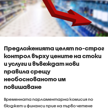
Предложенията целят по-строг
контрол върху цените на стоки
и услуги и въвеждат нови
правила срещу
необоснованото им
повишаване
Временната парламентарна комисия по
бюджет и финанси прие на първо четене