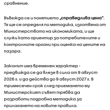
сравнение.
Въвежда се и понятието
„справедлива цена“
.
Тя ще се определя по методика, изготвена от
Министерството на икономиката, и ще
служи като ориентир за потребителите и
контролните органи при оценка на цените на
пазара.
Законът има временен характер -
предвижда се да влезе в сила от 9 август
2026 г. и да действа до 9 август 2027 г. В
тримесечен срок след приемането му
Министерският съвет трябва да
разработи подробна методика за
прилагането на новите правила.