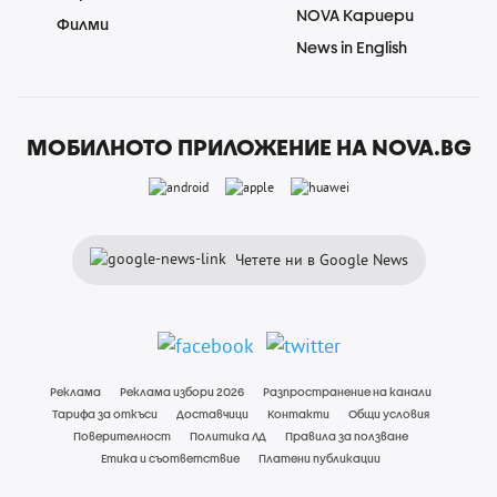
NOVA Кариери
Филми
News in English
МОБИЛНОТО ПРИЛОЖЕНИЕ НА NOVA.BG
Четете ни в Google News
Реклама
Реклама избори 2026
Разпространение на канали
Тарифа за откъси
Доставчици
Контакти
Общи условия
Поверителност
Политика ЛД
Правила за ползване
Етика и съответствие
Платени публикации