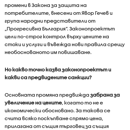
промени в Закона за защита на
потребителите, внесени от Явор Гечев и
група народни представители от
„Прогресивна България“. Законопроектът
цели по-строг контрол върху цените на
стоки и услуги и въвежда нови правила срещу
необоснованото им повишаване.
Но какво точно казва законопроектът и
какви са предвидените санкции?
Основната промяна предвижда
забрана за
увеличение на цените
, когато то не е
икономически обосновано. За такова се
счита всяко поскъпване спрямо цена,
прилагана от същия търговец за същия