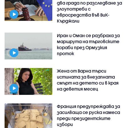
два града по разследване за
злоупотреби с
евросредства във ВиК-
Кърджали
Иран и Оман се разбраха за
маршрута на търговските
кораби през Ормузкия
проток
Жена от Варна търси
истината за внезапната
смърт на детето си в края
на деветия месец
Франция предупреждава за
засилваща се руска намеса
преди президентските
избори