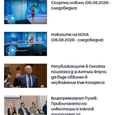
Спортни новини (06.08.2026 -
следобедна)
Новините на NOVA
(06.08.2026 - следобедна)
Републиканците в Сената
поискаха д-р Антъни Фаучи
да бъде обвинен в
неуважение към Конгреса
Вицепремиерът Пулев:
Привличането на
инвестиции е ключов
приоритет за