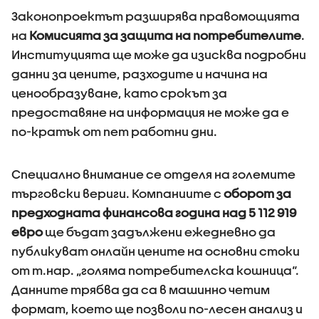
Законопроектът разширява правомощията
на
Комисията за защита на потребителите
.
Институцията ще може да изисква подробни
данни за цените, разходите и начина на
ценообразуване, като срокът за
предоставяне на информация не може да е
по-кратък от пет работни дни.
Специално внимание се отделя на големите
търговски вериги. Компаниите с
оборот за
предходната финансова година над 5 112 919
евро
ще бъдат задължени ежедневно да
публикуват онлайн цените на основни стоки
от т.нар. „голяма потребителска кошница“.
Данните трябва да са в машинно четим
формат, което ще позволи по-лесен анализ и