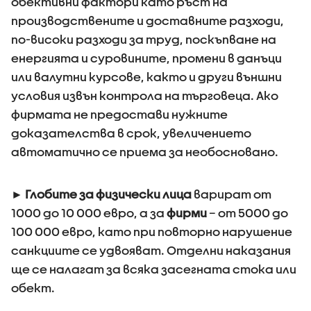
обективни фактори като ръст на
производствените и доставните разходи,
по-високи разходи за труд, поскъпване на
енергията и суровините, промени в данъци
или валутни курсове, както и други външни
условия извън контрола на търговеца. Ако
фирмата не предостави нужните
доказателства в срок, увеличението
автоматично се приема за необосновано.
►
Глобите за физически лица
варират от
1000 до 10 000 евро, а за
фирми
– от 5000 до
100 000 евро, като при повторно нарушение
санкциите се удвояват. Отделни наказания
ще се налагат за всяка засегната стока или
обект.