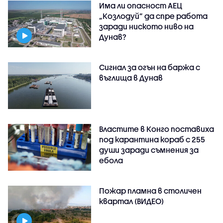
Има ли опасност АЕЦ
„Козлодуй” да спре работа
заради ниското ниво на
Дунав?
Сигнал за огън на баржа с
въглища в Дунав
Властите в Конго поставиха
под карантина кораб с 255
души заради съмнения за
ебола
Пожар пламна в столичен
квартал (ВИДЕО)