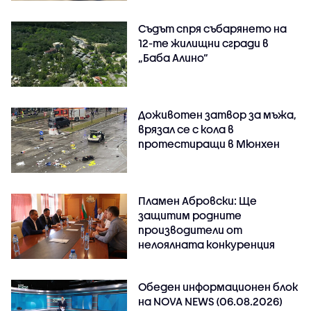
Съдът спря събарянето на
12-те жилищни сгради в
„Баба Алино“
Доживотен затвор за мъжа,
врязал се с кола в
протестиращи в Мюнхен
Пламен Абровски: Ще
защитим родните
производители от
нелоялната конкуренция
Обеден информационен блок
на NOVA NEWS (06.08.2026)