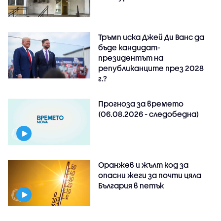
Тръмп иска Джей Ди Ванс да
бъде кандидат-
президентът на
републиканците през 2028
г.?
Прогноза за времето
(06.08.2026 - следобедна)
Оранжев и жълт код за
опасни жеги за почти цяла
България в петък