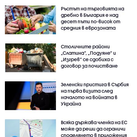
Ръстът на търговията на
дребно в България е над
десет пъти по-висок от
средния в еврозоната
Столичните райони
„Слатина“, „Подуяне“ и
„Изгрев“ се сдобиха с
договор за почистване
Зеленски пристига в Сърбия
на първа визита след
началото на войната в
Украйна
Всяка държава членка на ЕС
може да реши да ограничи
споделянето в приложения