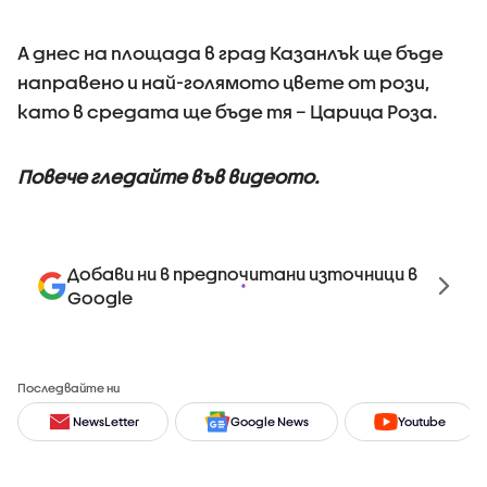
А днес на площада в град Казанлък ще бъде
направено и най-голямото цвете от рози,
като в средата ще бъде тя – Царица Роза.
Повече гледайте във видеото.
Добави ни в предпочитани източници в
Google
Последвайте ни
NewsLetter
Google News
Youtube