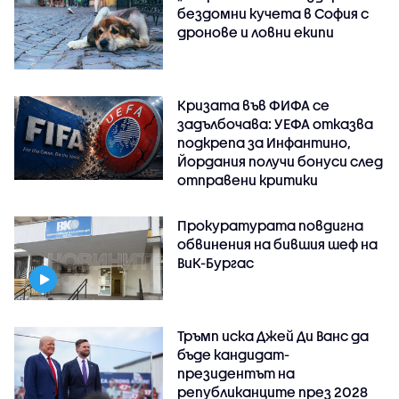
бездомни кучета в София с
дронове и ловни екипи
Кризата във ФИФА се
задълбочава: УЕФА отказва
подкрепа за Инфантино,
Йордания получи бонуси след
отправени критики
Прокуратурата повдигна
обвинения на бившия шеф на
ВиК-Бургас
Тръмп иска Джей Ди Ванс да
бъде кандидат-
президентът на
републиканците през 2028