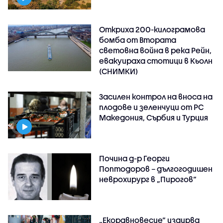
Откриха 200-килограмова
бомба от Втората
световна война в река Рейн,
евакуираха стотици в Кьолн
(СНИМКИ)
Засилен контрол на вноса на
плодове и зеленчуци от РС
Македония, Сърбия и Турция
Почина д-р Георги
Поптодоров – дългогодишен
неврохирург в „Пирогов“
„Екоравновесие“ издирва