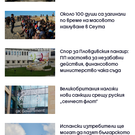
Около 100 души са загинали
по време на масовото
нахлуване в Сеута
Спор за Пловдивския панаир:
ПП настоява за незабавни
действия, финансовото
министерство чака съда
Великобритания наложи
нови санкции срещу руския
„сенчест флот“
Испански изтребители ще
могат да пазят българското