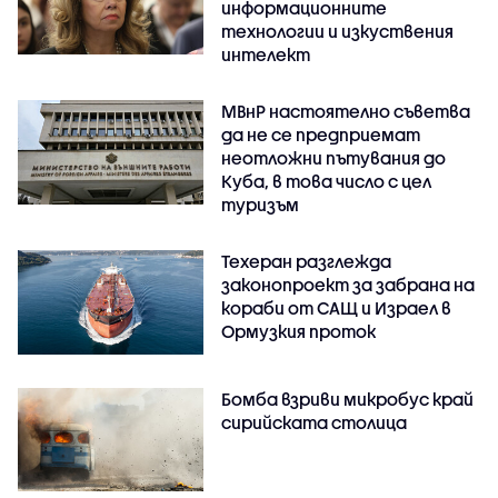
информационните
технологии и изкуствения
интелект
МВнР настоятелно съветва
да не се предприемат
неотложни пътувания до
Куба, в това число с цел
туризъм
Техеран разглежда
законопроект за забрана на
кораби от САЩ и Израел в
Ормузкия проток
Бомба взриви микробус край
сирийската столица