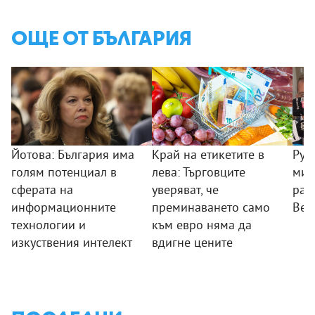
ОЩЕ ОТ БЪЛГАРИЯ
Йотова: България има
Край на етикетите в
Рум
голям потенциал в
лева: Търговците
мин
сферата на
уверяват, че
раб
информационните
преминаването само
Вел
технологии и
към евро няма да
изкуствения интелект
вдигне цените