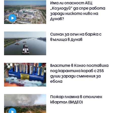
Има ли опасност АЕЦ
„Козлодуй” да спре работа
заради ниското ниво на
Дунав?
Сигнал за огън на баржа с
въглища в Дунав
Властите в Конго поставиха
под карантина кораб с 255
души заради съмнения за
ебола
Пожар пламна в столичен
квартал (ВИДЕО)