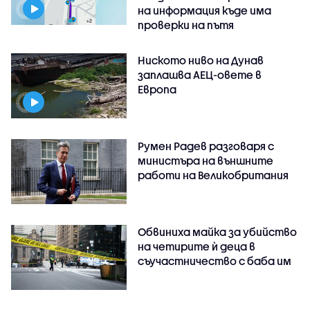
на информация къде има
проверки на пътя
Ниското ниво на Дунав
заплашва АЕЦ-овете в
Европа
Румен Радев разговаря с
министъра на външните
работи на Великобритания
Обвиниха майка за убийство
на четирите ѝ деца в
съучастничество с баба им