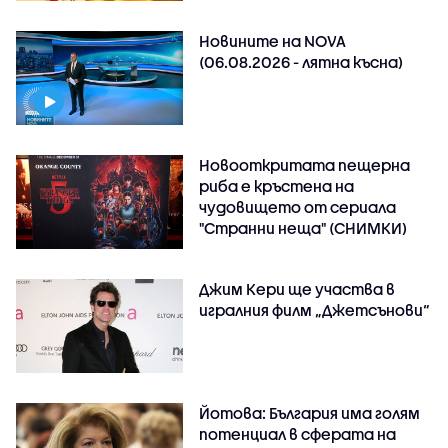
Новините на NOVA
(06.08.2026 - лятна късна)
Новооткритата пещерна
риба е кръстена на
чудовището от сериала
"Странни неща" (СНИМКИ)
Джим Кери ще участва в
игралния филм „Джетсънови“
Йотова: България има голям
потенциал в сферата на