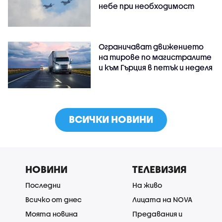
небе при необходимост
Ограничават движението
на тирове по магистралите
и към Гърция в петък и неделя
ВСИЧКИ НОВИНИ
НОВИНИ
ТЕЛЕВИЗИЯ
Последни
На живо
Всичко от днес
Лицата на NOVA
Моята новина
Предавания и