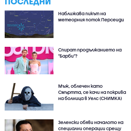
ПОСЛЕДНИ
Наближава пикът на
метеорния поток Персеиди
Спират продължанието на
"Барби"?
Мъж, облечен като
Смъртта, се качи на покрива
на болница в Уелс (СНИМКА)
Зеленски обяви началото на
специални операции срещу