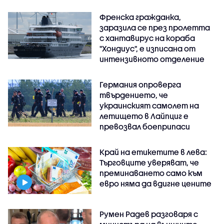
Френска гражданка,
заразила се през пролетта
с хантавирус на кораба
"Хондиус", е изписана от
интензивното отделение
Германия опроверга
твърдението, че
украинският самолет на
летището в Лайпциг е
превозвал боеприпаси
Край на етикетите в лева:
Търговците уверяват, че
преминаването само към
евро няма да вдигне цените
Румен Радев разговаря с