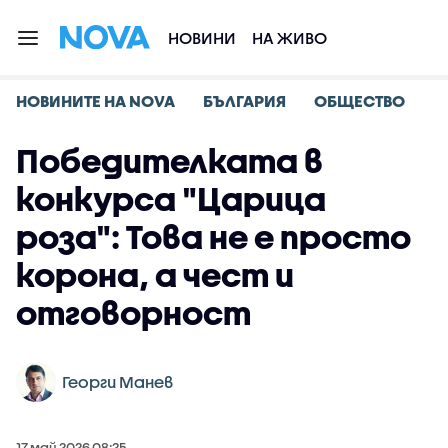
НОВИНИ
НА ЖИВО
НОВИНИТЕ НА NOVA
БЪЛГАРИЯ
ОБЩЕСТВО
Победителката в
конкурса "Царица
роза": Това не е просто
корона, а чест и
отговорност
Георги Манев
17 май 2026 08:25