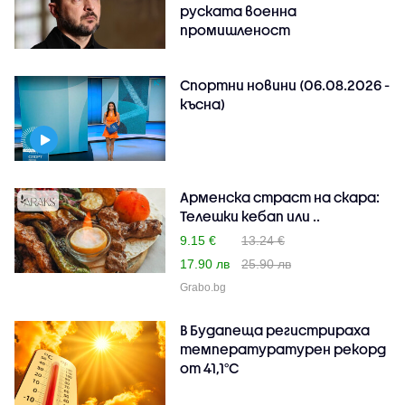
руската военна
промишленост
Спортни новини (06.08.2026 -
късна)
Арменска страст на скара:
Телешки кебап или ..
9.15 €
13.24 €
17.90 лв
25.90 лв
Grabo.bg
В Будапеща регистрираха
температуратурен рекорд
от 41,1°C