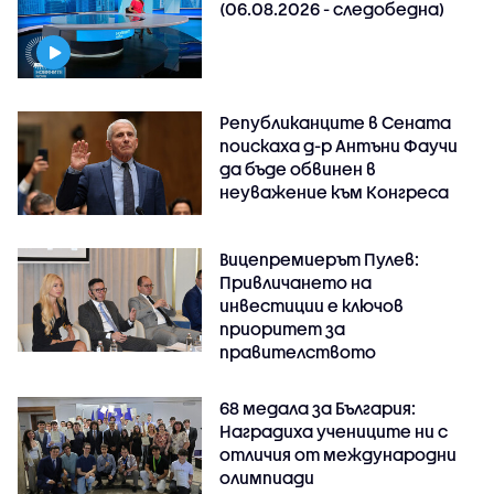
(06.08.2026 - следобедна)
Републиканците в Сената
поискаха д-р Антъни Фаучи
да бъде обвинен в
неуважение към Конгреса
Вицепремиерът Пулев:
Привличането на
инвестиции е ключов
приоритет за
правителството
68 медала за България:
Наградиха учениците ни с
отличия от международни
олимпиади