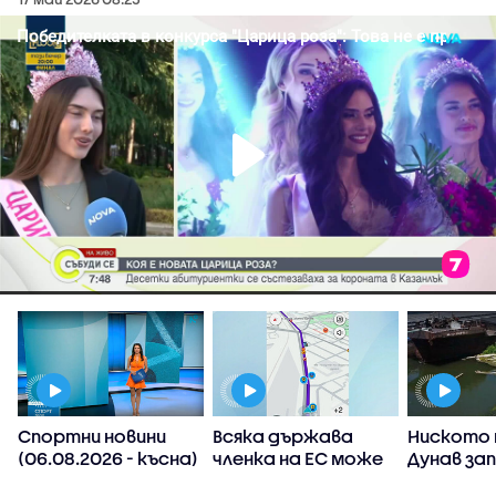
Спортни новини
Всяка държава
Ниското 
(06.08.2026 - късна)
членка на ЕС може
Дунав за
а
да реши да
АЕЦ-овет