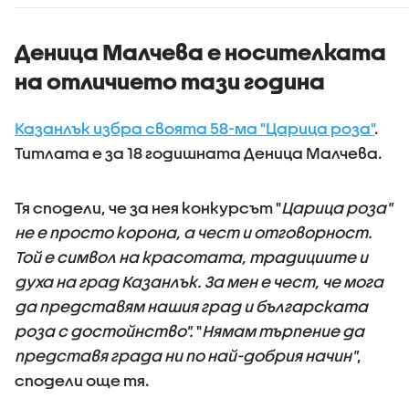
ограничи
споделянето в
приложения на
Деница Малчева е носителката
информация къде
на отличието тази година
има проверки на
пътя
Казанлък избра своята 58-ма "Царица роза"
.
Титлата е за 18 годишната Деница Малчева.
Тя сподели, че за нея конкурсът "
Царица роза"
не е просто корона, а чест и отговорност.
Той е символ на красотата, традициите и
духа на град Казанлък. За мен е чест, че мога
да представям нашия град и българската
роза с достойнство".
"
Нямам търпение да
представя града ни по най-добрия начин"
,
сподели още тя.