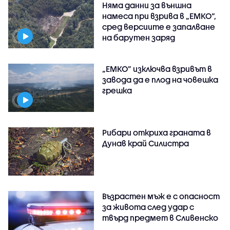
Няма данни за външна
намеса при взрива в „ЕМКО“,
сред версиите е запалване
на барутен заряд
„ЕМКО” изключва взривът в
завода да е плод на човешка
грешка
Рибари откриха граната в
Дунав край Силистра
Възрастен мъж е с опасност
за живота след удар с
твърд предмет в Сливенско