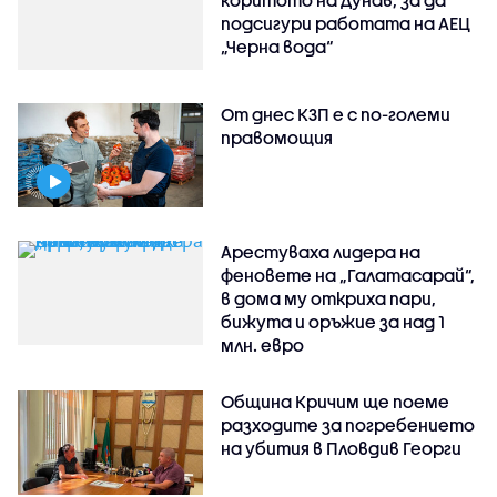
коритото на Дунав, за да
подсигури работата на АЕЦ
„Черна вода“
От днес КЗП е с по-големи
правомощия
Арестуваха лидера на
феновете на „Галатасарай“,
в дома му откриха пари,
бижута и оръжие за над 1
млн. евро
Община Кричим ще поеме
разходите за погребението
на убития в Пловдив Георги