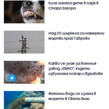
Куче нахапа дете в парк в
Стара Загора
Над 20 щъркела са намерени
мъртви край Габрово
Какво се знае за военния
завод „ЕМКО“, където
избухнаха пожар и взривове
Фекални води се изляха в
морето в Свети Влас