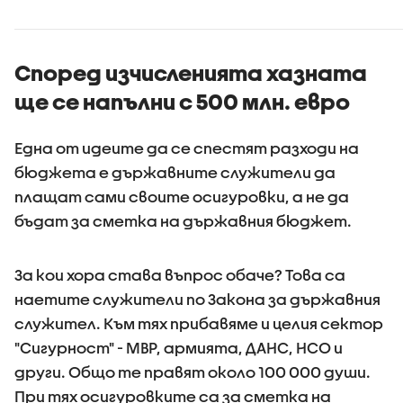
Според изчисленията хазната
ще се напълни с 500 млн. евро
Една от идеите да се спестят разходи на
бюджета е държавните служители да
плащат сами своите осигуровки, а не да
бъдат за сметка на държавния бюджет.
За кои хора става въпрос обаче? Това са
наетите служители по Закона за държавния
служител. Към тях прибавяме и целия сектор
"Сигурност" - МВР, армията, ДАНС, НСО и
други. Общо те правят около 100 000 души.
При тях осигуровките са за сметка на