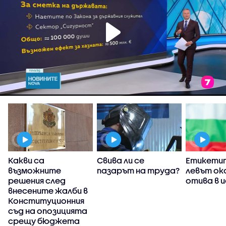
Какви са
Свива ли се
Етикетит
възможните
пазарът на труда?
левът ок
решения след
отива в 
внесените жалби в
Конституционния
съд на опозицията
срещу бюджета