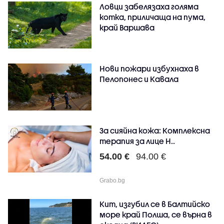
Ловци забелязаха голяма
котка, приличаща на пума,
край Варшава
Нови пожари избухнаха в
Пелопонес и Кавала
За сияйна кожа: Комплексна
терапия за лице H..
54.00 €
94.00 €
Grabo.bg
Кит, изгубил се в Балтийско
море край Полша, се върна в