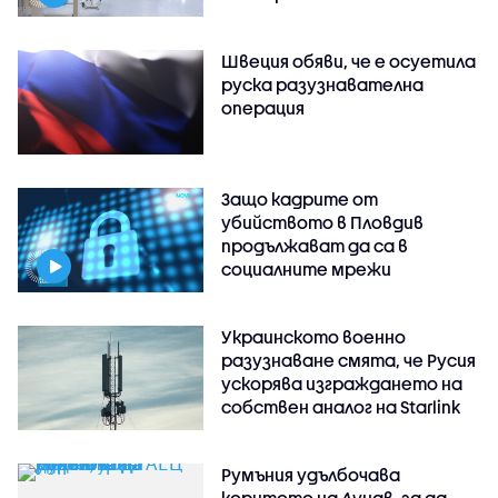
Швеция обяви, че е осуетила
руска разузнавателна
операция
Защо кадрите от
убийството в Пловдив
продължават да са в
социалните мрежи
Украинското военно
разузнаване смята, че Русия
ускорява изграждането на
собствен аналог на Starlink
Румъния удълбочава