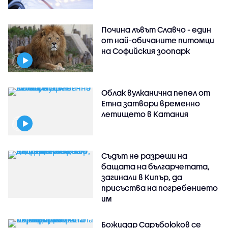
Почина лъвът Славчо - един
от най-обичаните питомци
на Софийския зоопарк
Облак вулканична пепел от
Етна затвори временно
летището в Катания
Съдът не разреши на
бащата на българчетата,
загинали в Кипър, да
присъства на погребението
им
Божидар Саръбоюков се