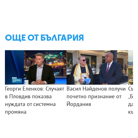
ОЩЕ ОТ БЪЛГАРИЯ
Георги Еленков: Случаят
Васил Найденов получи
Съд
в Пловдив показва
почетно признание от
„Бу
нуждата от системна
Йордания
дан
промяна
към