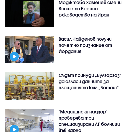
Моджтаба Хаменей смени
висшето военно
ръководство на Иран
Васил Найденов получи
почетно признание от
Йордания
Съдът принуди „Булгаргаз“
да огласи данните за
плащанията към „Боташ“
"Медицински надзор"
проверява три
специаизирани АГ болници
във Варнa