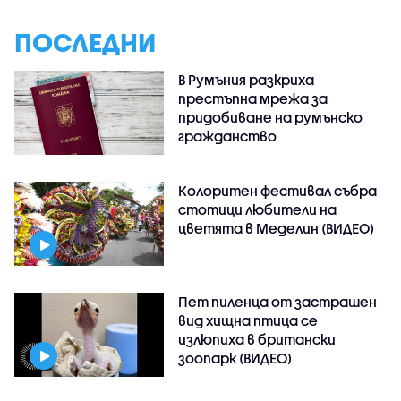
ПОСЛЕДНИ
В Румъния разкриха
престъпна мрежа за
придобиване на румънско
гражданство
Колоритен фестивал събра
стотици любители на
цветята в Меделин (ВИДЕО)
Пет пиленца от застрашен
вид хищна птица се
излюпиха в британски
зоопарк (ВИДЕО)