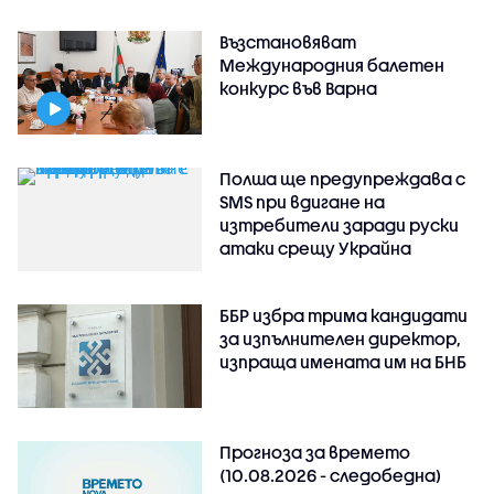
Възстановяват
Международния балетен
конкурс във Варна
Полша ще предупреждава с
SMS при вдигане на
изтребители заради руски
атаки срещу Украйна
ББР избра трима кандидати
за изпълнителен директор,
изпраща имената им на БНБ
Прогноза за времето
(10.08.2026 - следобедна)