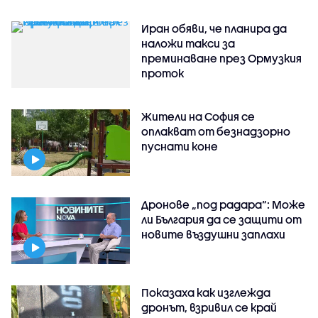
Иран обяви, че планира да
наложи такси за
преминаване през Ормузкия
проток
Жители на София се
оплакват от безнадзорно
пуснати коне
Дронове „под радара“: Може
ли България да се защити от
новите въздушни заплахи
Показаха как изглежда
дронът, взривил се край