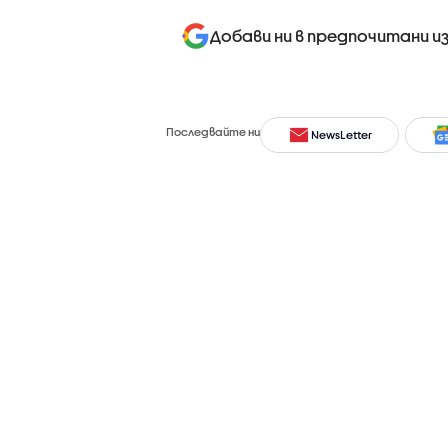
Добави ни в предпочитани и
Последвайте ни
NewsLetter