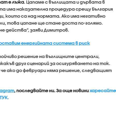
пат е лъжа
. Цапаме с въглищата и дървата в
а има наказателна процедура срещу България
и, които са над нормата. Ако има негативно
и, това цапане ще стане доста по-голямо.
не действа”, заяви Димитров.
поставим енергийната система в риск
устойчиво решение на въглищните централи,
икакъв друг сценарий за осигуряването на ток.
 че ако до февруари няма решение, следващият
tagram
, последвайте ни.
За още новини
харесайте
ТУК.