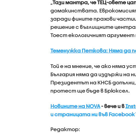
„
Тази мантра, че ТЕЦ-овете ца
домакинствата. Еврокомисият
заради фините прахови частиц
решение с въглищните централ
Тоест екологичният аргумент 
Теменужка Петкова: Няма да 
Той е на мнение, че ако няма 
България няма да издържи на н
Президентът на КНСБ допълни,
протест ще бъде в Брюксел.
Новините на NOVA
- вече и в
Ins
и страницата ни във Facebook 
Редактор: