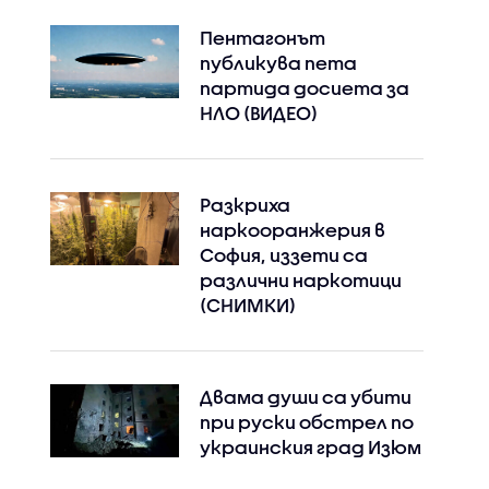
Пентагонът
публикува пета
партида досиета за
НЛО (ВИДЕО)
Разкриха
наркооранжерия в
София, иззети са
различни наркотици
(СНИМКИ)
Двама души са убити
при руски обстрeл по
украинския град Изюм