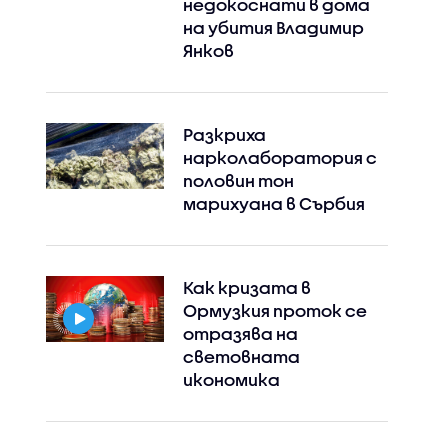
недокоснати в дома
на убития Владимир
Янков
Разкриха
нарколаборатория с
половин тон
марихуана в Сърбия
Как кризата в
Ормузкия проток се
отразява на
световната
икономика