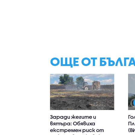
ОЩЕ ОТ БЪЛГ
Заради жегите и
Го
вятъра: Обявиха
Пл
екстремен риск от
(В