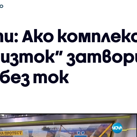
О
и: Ако комплек
изток” затвор
без ток