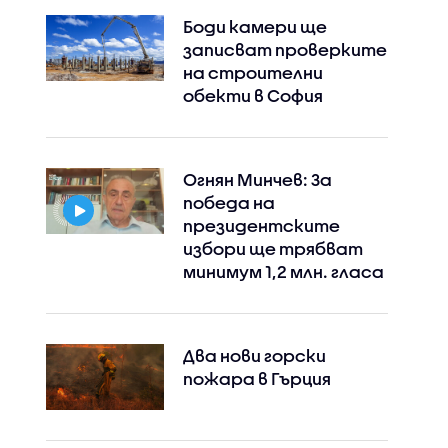
Боди камери ще
записват проверките
на строителни
обекти в София
Instagram
Facebook
Огнян Минчев: За
победа на
президентските
избори ще трябват
минимум 1,2 млн. гласа
Два нови горски
пожара в Гърция