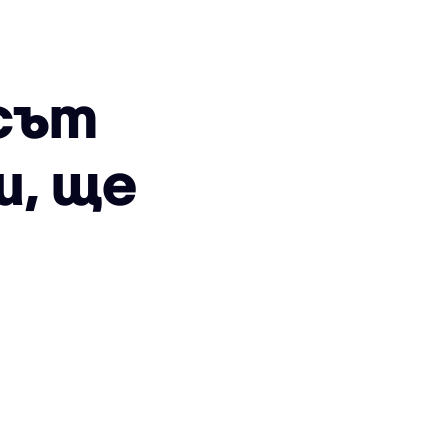
сът
и, ще