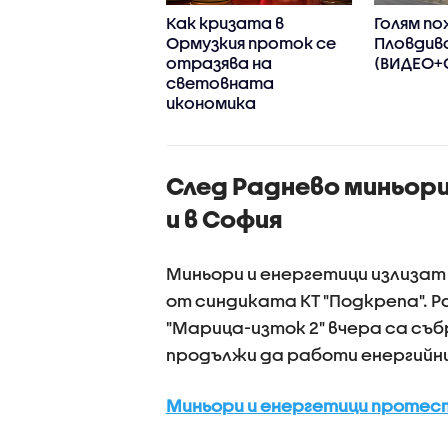
ги Пеев осъди
Как кризата в
Голям по
янето на дете
Ормузкия проток се
Пловдив
СОП от автобус
отразява на
(ВИДЕО+
 неморално и
световната
иемливо
икономика
След Раднево миньори
и в София
Миньори и енергетици излизат
от синдиката КТ "Подкрепа". 
"Марица-изток 2" вчера са съб
продължи да работи енергийн
Миньори и енергетици протес