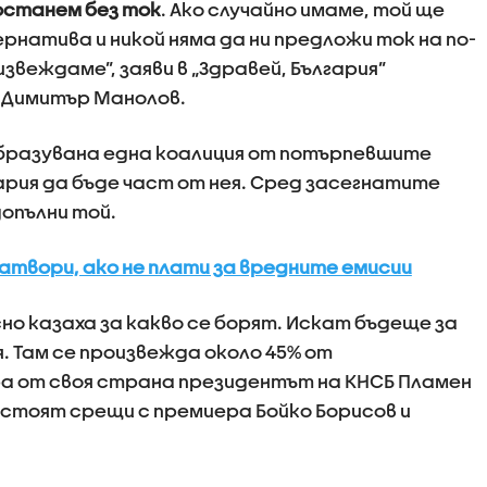
останем без ток
. Ако случайно имаме, той ще
рнатива и никой няма да ни предложи ток на по-
звеждаме”, заяви в „Здравей, България”
 Димитър Манолов.
бразувана една коалиция от потърпевшите
ария да бъде част от нея. Сред засегнатите
допълни той.
затвори, ако не плати за вредните емисии
но казаха за какво се борят. Искат бъдеще за
. Там се произвежда около 45% от
а от своя страна президентът на КНСБ Пламен
дстоят срещи с премиера Бойко Борисов и