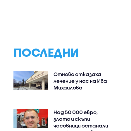
-Бургас“:
Стефан Цанев на 90 г.
Хотели и
али до
Президентът:
ресторанти
след
Словото му ни
преминават към
е на
призовава да търсим
само в евро:
 и
смисъла
Бизнесът запаз
двойното
обозначение до 
на сезона
ПОСЛЕДНИ
Отново отказаха
лечение у нас на Ива
Михаилова
Над 50 000 евро,
злато и скъпи
часовници останали