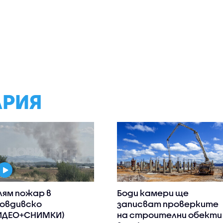
АРИЯ
лям пожар в
Боди камери ще
овдивско
записват проверките
ИДЕО+СНИМКИ)
на строителни обекти