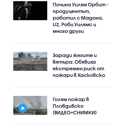
Почина Уилям Орбит -
продуцентът,
работил с Мадона,
U2, Роби Уилямс и
много други
Заради жегите и
вятъра: Обявиха
екстремен риск от
пожари в Хасковско
Голям пожар в
Пловдивско
(ВИДЕО+СНИМКИ)