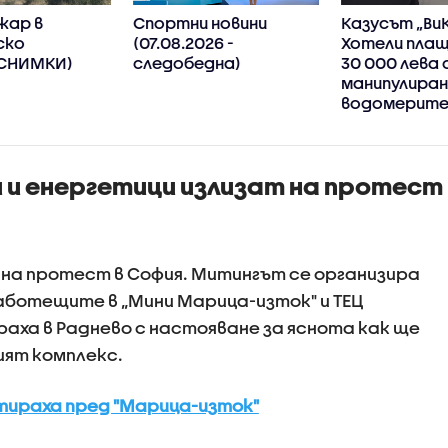
жар в
Спортни новини
Казусът „ВиК
ско
(07.08.2026 -
Хотели плащ
СНИМКИ)
следобедна)
30 000 лева 
манипулиран
водомерите
изнудване
 и енергетици излизат на протест
 на протест в София. Митингът се организира
Работещите в „Мини Марица-изток" и ТЕЦ
раха в Раднево с настояване за яснота как ще
ият комплекс.
тираха пред "Марица-изток"