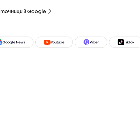
зточници в Google
Google News
Youtube
Viber
TikTok