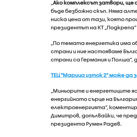
„
Ако комплексът затвори, ще 
бъде безбожно скъп. Няма алте
ниска цена от тази, която прои
президентът на КТ „Подкрепа”
„По темата енергетика има о
страни и ние настояваме Бълг
страни са Германия и Полша”, 
ТЕЦ "Марица изток 2" може да 
„Миньорите и енергетиците яс
енергийното сърце на България
електроенергията”, коментир
Димитров, допълвайки, че пре
президента Румен Радев.