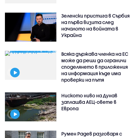
Зеленски пристига в Сърбия
на първа визита след
началото на войната в
Украйна
Всяка държава членка на ЕС
може да реши да ограничи
споделянето в приложения
на информация къде има
проверки на пътя
Ниското ниво на Дунав
заплашва АЕЦ-овете в
Европа
Румен Радев разговаря с