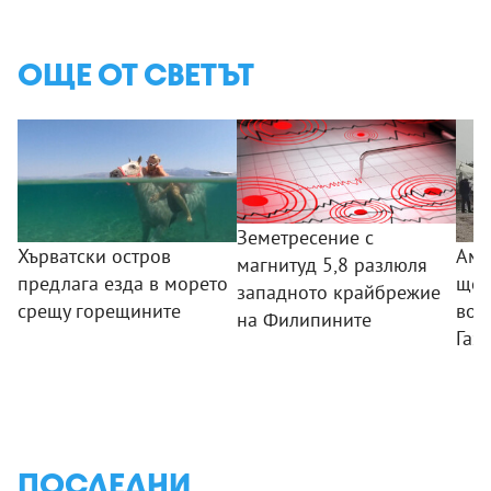
ОЩЕ ОТ СВЕТЪТ
Земетресение с
Хърватски остров
Аме
магнитуд 5,8 разлюля
предлага езда в морето
ще 
западното крайбрежие
срещу горещините
вое
на Филипините
Газа
ПОСЛЕДНИ