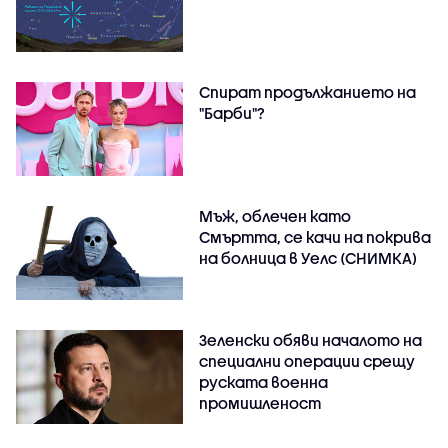
Спират продължанието на
"Барби"?
Мъж, облечен като
Смъртта, се качи на покрива
на болница в Уелс (СНИМКА)
Зеленски обяви началото на
специални операции срещу
руската военна
промишленост