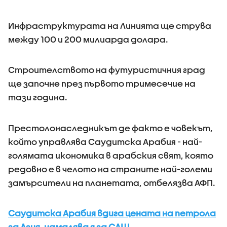
Инфраструктурата на Линията ще струва
между 100 и 200 милиарда долара.
Строителството на футуристичния град
ще започне през първото тримесечие на
тази година.
Престолонаследникът де факто е човекът,
който управлява Саудитска Арабия - най-
голямата икономика в арабския свят, която
редовно е в челото на страните най-големи
замърсители на планетата, отбелязва АФП.
Саудитска Арабия вдига цената на петрола
за Азия, намалява я за САЩ