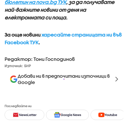
бюлетин на nova.bg ТУК
, за да получавате
най-важните новини от деня на
електронната си поща.
За още новини
харесайте страницата ни във
Facebook ТУК
.
Редактор: Тони Господинов
Източник:
БНР
Добави ни в предпочитани източници в
Google
Последвайте ни
NewsLetter
Google News
Youtube