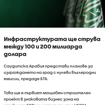
Инфраструктурата ще струва
между 100 и 200 милиарда
долара
Саудитска Арабия представи планове за
изграждането на град с нулеви въглеродни
емисии, предаде БТА.
Това ще е първият мащабен строителен
проект в знаковата бизнес зона на