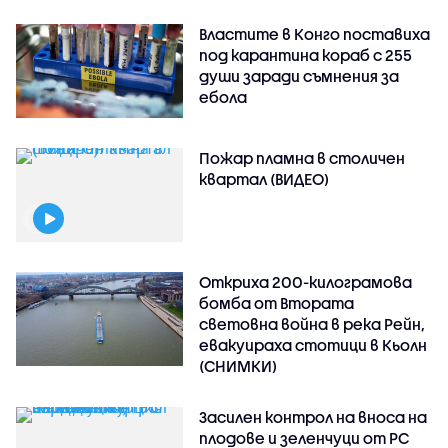
Властите в Конго поставиха
под карантина кораб с 255
души заради съмнения за
ебола
Пожар пламна в столичен
квартал (ВИДЕО)
Откриха 200-килограмова
бомба от Втората
световна война в река Рейн,
евакуираха стотици в Кьолн
(СНИМКИ)
Засилен контрол на вноса на
плодове и зеленчуци от РС