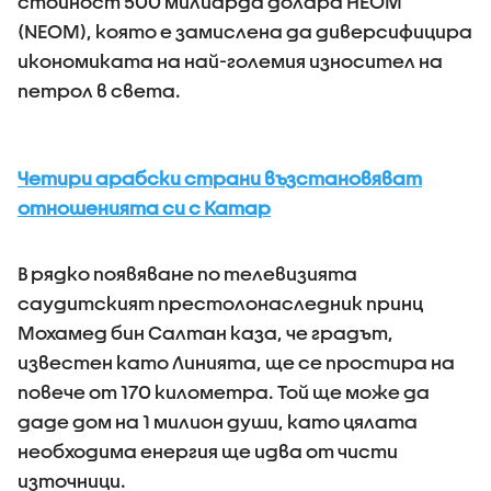
стойност 500 милиарда долара НЕОМ
(NEOM), която е замислена да диверсифицира
икономиката на най-големия износител на
петрол в света.
Четири арабски страни възстановяват
отношенията си с Катар
В рядко появяване по телевизията
саудитският престолонаследник принц
Мохамед бин Салтан каза, че градът,
известен като Линията, ще се простира на
повече от 170 километра. Той ще може да
даде дом на 1 милион души, като цялата
необходима енергия ще идва от чисти
източници.