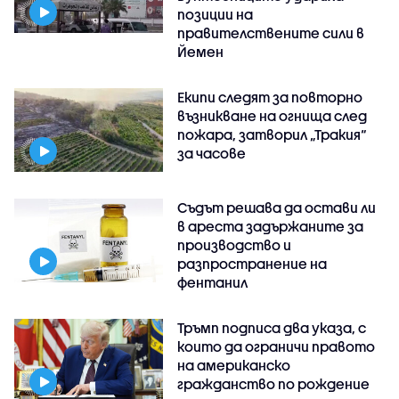
позиции на
правителствените сили в
Йемен
Екипи следят за повторно
възникване на огнища след
пожара, затворил „Тракия“
за часове
Съдът решава да остави ли
в ареста задържаните за
производство и
разпространение на
фентанил
Тръмп подписа два указа, с
които да ограничи правото
на американско
гражданство по рождение