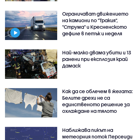
Ограничават движението
на камиони по "Тракия",
"Струма" и Кресненското
дефиле в петък и неделя
Най-малко двама убити и 13
ранени при експлозия край
Дамаск
Как да се облечем в жегата:
Белите дрехи не са
единственото решение за
охлаждане на тялото
Наближава пикът на
метеорния поток Персеиди