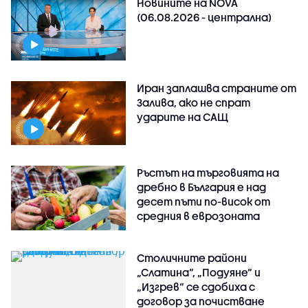
Новините на NOVA
(06.08.2026 - централна)
Иран заплашва страните от
Залива, ако не спрат
ударите на САЩ
Ръстът на търговията на
дребно в България е над
десет пъти по-висок от
средния в еврозоната
Столичните райони
„Слатина“, „Подуяне“ и
„Изгрев“ се сдобиха с
договор за почистване