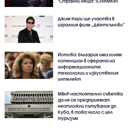
"Странни неща" (СНИМКИ)
Джим Кери ще участва в
игралния филм „Джетсънови“
Йотова: България има голям
потенциал в сферата на
информационните
технологии и изкуствения
интелект
МВнР настоятелно съветва
да не се предприемат
неотложни пътувания до
Куба, в това число с цел
туризъм