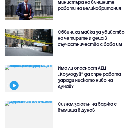
министъра на външните
работи на Великобритания
Обвиниха майка за убийство
на четирите ѝ деца в
съучастничество с баба им
Има ли опасност АЕЦ
„Козлодуй” да спре работа
заради ниското ниво на
Дунав?
Сигнал за огън на баржа с
въглища в Дунав