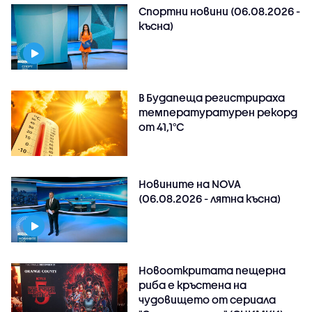
Спортни новини (06.08.2026 -
късна)
В Будапеща регистрираха
температуратурен рекорд
от 41,1°C
Новините на NOVA
(06.08.2026 - лятна късна)
Новооткритата пещерна
риба е кръстена на
чудовището от сериала