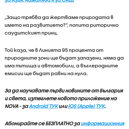
„Защо трябва да жертваме природата в
името на развитието?“, попита риторично
саудитският принц.
Той каза, че в Линията 95 процента от
природните зони ще бъдат запазени, няма да
има пътища и автомобили, а въглеродните
емисии ще бъдат равни на нула.
За да научавате първи новините от България
и света, изтеглете новото приложение на
NOVA - за
Android ТУК
или
iOS (Apple) ТУК
.
Абонирайте се БЕЗПЛАТНО за
информационния