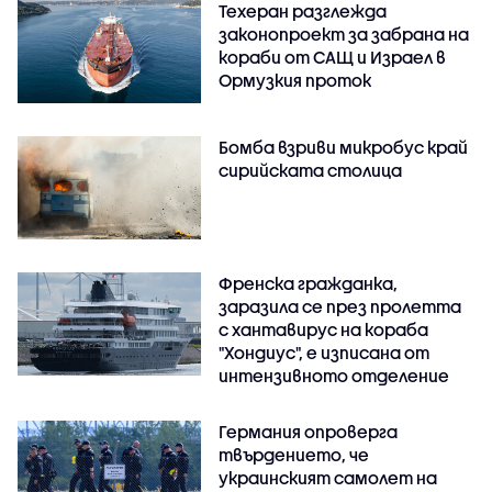
Техеран разглежда
законопроект за забрана на
кораби от САЩ и Израел в
Ормузкия проток
Бомба взриви микробус край
сирийската столица
Френска гражданка,
заразила се през пролетта
с хантавирус на кораба
"Хондиус", е изписана от
интензивното отделение
Германия опроверга
твърдението, че
украинският самолет на