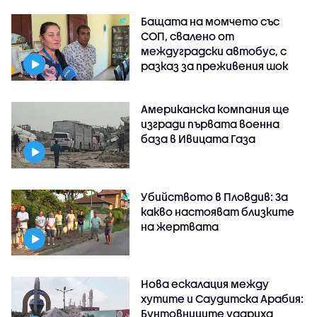
Бащата на момчето със
СОП, свалено от
междуградски автобус, с
разказ за преживения шок
Американска компания ще
изгради първата военна
база в Ивицата Газа
Убийството в Пловдив: За
какво настояват близките
на жертвата
Нова ескалация между
хутите и Саудитска Арабия:
Бунтовниците удариха