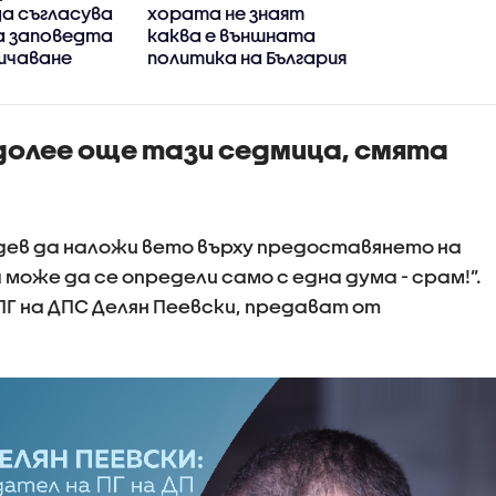
а съгласува
хората не знаят
а заповедта
каква е външната
ичаване
политика на България
ето на
долее още тази седмица, смята
дев да наложи вето върху предоставянето на
може да се определи само с една дума - срам!”.
ПГ на ДПС Делян Пеевски, предават от