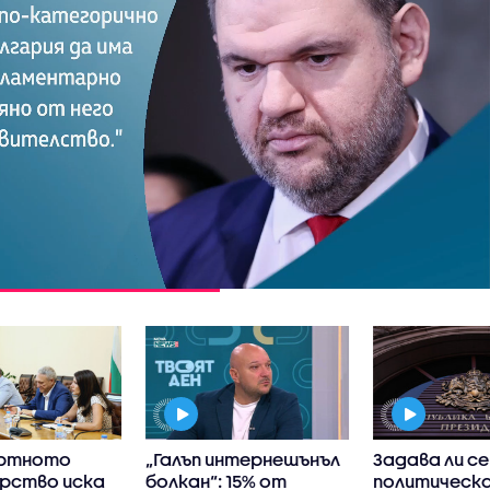
ортното
„Галъп интернешънъл
Задава ли се
рство иска
болкан“: 15% от
политическа