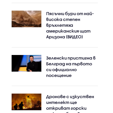
Пясъчни бури от най-
висока степен
връхлетяха
американския щат
Аризона (ВИДЕО)
Зеленски пристигна в
Белград на първото
си официално
посещение
Дронове с изкуствен
интелект ще
откриват горски