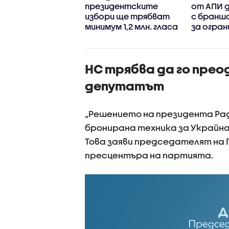
гресивна
президентските
от АПИ д
ария“ запазва
избори ще трябват
с бранш
кия си ръст на
минимум 1,2 млн. гласа
за огран
рие през
движени
ите 100 дни
камиони
вление
НС трябва да го прео
депутатът
„Решението на президента Ра
бронирана техника за Украйна 
Това заяви председателят на 
пресцентъра на партията.