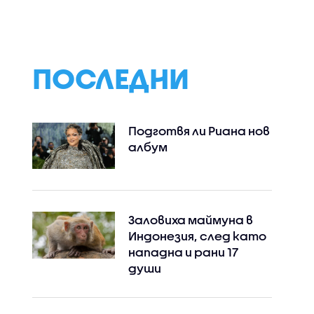
„Козлодуй“ работи
зеленчуци от РС
нормално въпреки
Македония, Сърб
ниските нива на
Турция
Дунав, увери
енергийният
ПОСЛЕДНИ
министър
Подготвя ли Риана нов
албум
Заловиха маймуна в
Индонезия, след като
нападна и рани 17
души