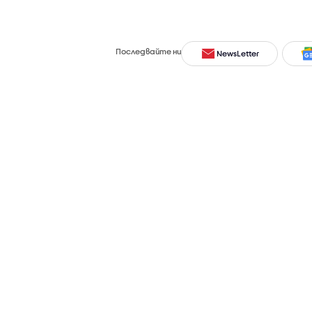
Последвайте ни
NewsLetter