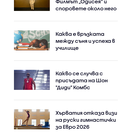
Филмът „Одисея” и
споровете около него
Каква е връзката
между съня и успеха в
училище
Какво се случва с
присъдата на Шон
"Диди" Комбс
Хърватия отказа визи
на руски гимнастички
за Евро 2026