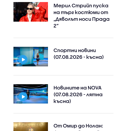
Мерил Стрийп пуска
на търг костюми от
„Дяволът носи Прада
2“
Спортни новини
(07.08.2026 - късна)
Новините на NOVA
(07.08.2026 - лятна
късна)
От Омир до Нолан: