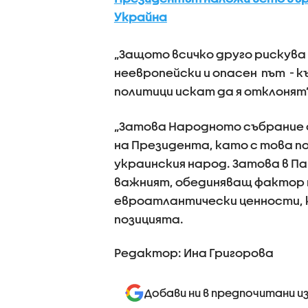
Украйна
„Защото всичко друго рискува
неевропейски и опасен път - 
политици искат да я отклонят”
„Затова Народното събрание 
на Президента, като с това п
украинския народ. Затова в П
важният, обединяващ фактор 
евроатлантически ценности, к
позицията.
Редактор: Ина Григорова
Добави ни в предпочитани и