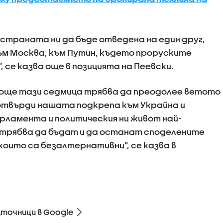
 страната ни да бъде отведена на един друг,
към Москва, към Путин, където проруските
, се казва още в позицията на Пеевски.
още тази седмица трябва да преодолее ветото
отвърди нашата подкрепа към Украйна и
арламента и политическия ни живот най-
трябва да бъдат и да останат споделените
оито са безалтернативни”, се казва в
зточници в Google