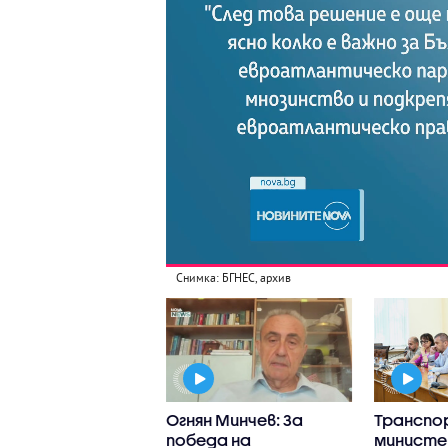
Снимка: БГНЕС, архив
ъп интернешънъл
Огнян Минчев: За
Трансп
ан“:
победа на
министе