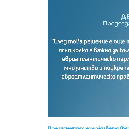
Президентът наложи вето вър