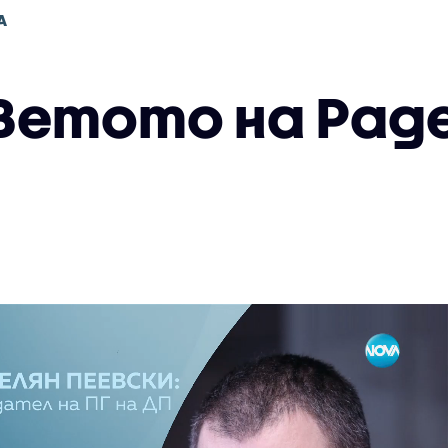
А
 Ветото на Раде