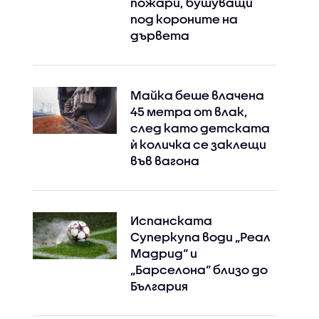
пожари, бушуващи
под короните на
дървета
Instagram
Facebook
Майка беше влачена
45 метра от влак,
след като детската
ѝ количка се заклещи
във вагона
Испанската
Суперкупа води „Реал
Мадрид“ и
„Барселона“ близо до
България