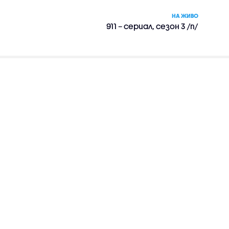
НА ЖИВО
911 – сериал, сезон 3 /п/