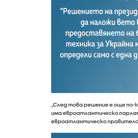
„След това решение е още по-к
има евроатлантическо парлам
евроатлантическо правителст