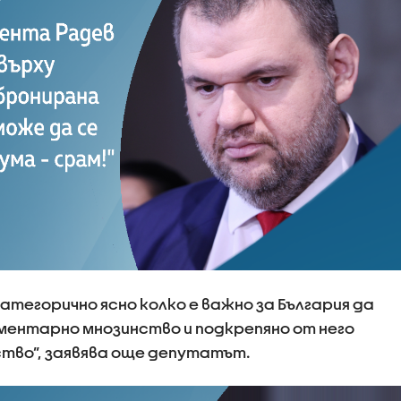
атегорично ясно колко е важно за България да
ентарно мнозинство и подкрепяно от него
во”, заявява още депутатът.