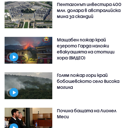
Пентагонът инвестира 400
млн. долара в австралийска
мина за скандий
Мащабен пожар край
езерото Гарда наложи
евакуацията на стотици
хора (ВИДЕО)
Голям пожар гори край
бобошевското село Висока
могила
Почина бащата на Лионел
Меси