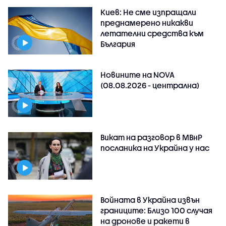
Киев: Не сме изпращали
преднамерено никакви
летателни средства към
България
Новините на NOVA
(08.08.2026 - централна)
Викат на разговор в МВнР
посланика на Украйна у нас
Войната в Украйна извън
границите: Близо 100 случая
на дронове и ракети в