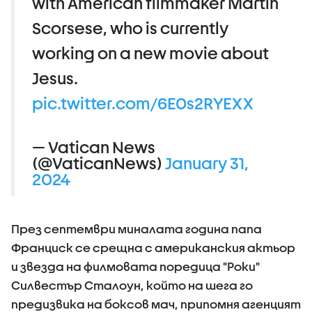
with American filmmaker Martin
Scorsese, who is currently
working on a new movie about
Jesus.
pic.twitter.com/6E0s2RYEXX
— Vatican News
(@VaticanNews)
January 31,
2024
През септември миналата година папа
Франциск се срещна с американския актьор
и звезда на филмовата поредица "Роки"
Силвестър Сталоун, който на шега го
предизвика на боксов мач, припомня агенцият