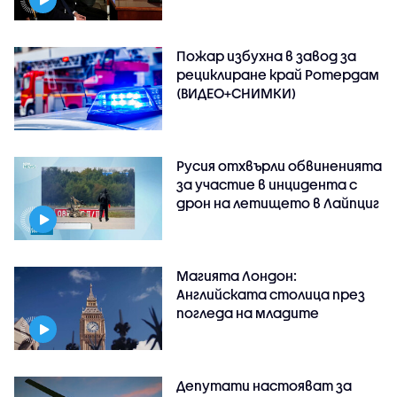
Пожар избухна в завод за
рециклиране край Ротердам
(ВИДЕО+СНИМКИ)
Русия отхвърли обвиненията
за участие в инцидента с
дрон на летището в Лайпциг
Магията Лондон:
Английската столица през
погледа на младите
Депутати настояват за