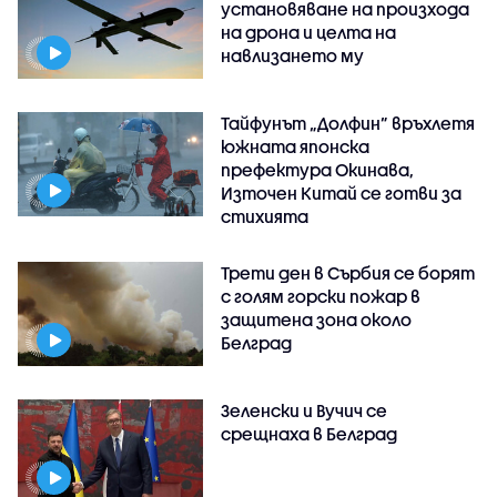
установяване на произхода
на дрона и целта на
навлизането му
Тайфунът „Долфин” връхлетя
южната японска
префектура Окинава,
Източен Китай се готви за
стихията
Трети ден в Сърбия се борят
с голям горски пожар в
защитена зона около
Белград
Зеленски и Вучич се
срещнаха в Белград