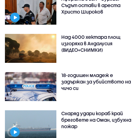
Съдът остави в ареста
Христо Широков
Над 4000 хектара площ
изгоряха в Андалусия
(ВИДЕО+СНИМКИ)
18-годишен младеж е
задържан за убийството на
чичо си
Снаряд удари кораб край
бреговете на Оман, избухна
пожар