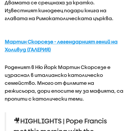
Двамата се срещнаха за кратко.
Известният кинодеец подари книга на
главата на Римокатолическата църква.
Мартин Скорсезе - легендарният гений на
Холивуд (ГАЛЕРИЯ)
Роденият в Ню Йорк Мартин Скорсезе е
израснал в италианско католическо
семейство. Много от филмите на
режисьора, дори епосите му за мафията, са
пропити с католически теми.
🎥HIGHLIGHTS | Pope Francis