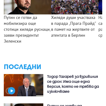
Путин се готви да
Хиляди души участваха
Най
мобилизира още
в парада „Прага Прайд“
са з
стотици хиляди руснаци,
в памет на жертвите от
ран
заяви президентът
атентата в Берлин
сре
Зеленски
ПОСЛЕДНИ
Тодор Тагарев за взривилия
се дрон: Има още една
версия, която не трябва да
изключваме
Путин се готви да