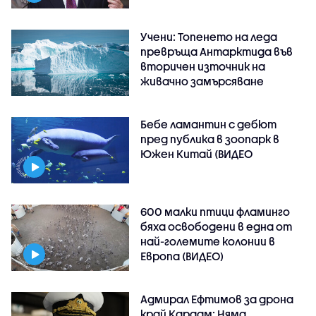
Учени: Топенето на леда
превръща Антарктида във
вторичен източник на
живачно замърсяване
Бебе ламантин с дебют
пред публика в зоопарк в
Южен Китай (ВИДЕО
600 малки птици фламинго
бяха освободени в една от
най-големите колонии в
Европа (ВИДЕО)
Адмирал Ефтимов за дрона
край Кардам: Няма