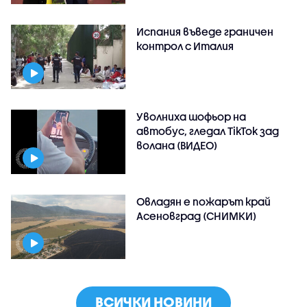
Испания въведе граничен
контрол с Италия
Уволниха шофьор на
автобус, гледал TikTok зад
волана (ВИДЕО)
Овладян е пожарът край
Асеновград (СНИМКИ)
ВСИЧКИ НОВИНИ