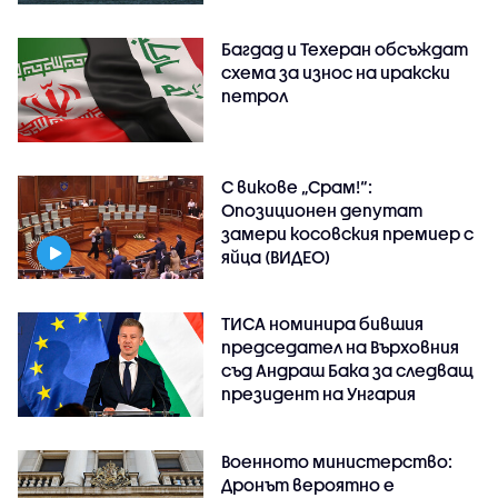
Багдад и Техеран обсъждат
схема за износ на иракски
петрол
С викове „Срам!“:
Опозиционен депутат
замери косовския премиер с
яйца (ВИДЕО)
ТИСА номинира бившия
председател на Върховния
съд Андраш Бака за следващ
президент на Унгария
Военното министерство:
Дронът вероятно е