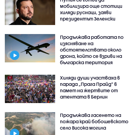
мобилизира още стотици
хиляди руснаци, заяви
президентът Зеленски
Продължава работата по
изясняване на
обстоятелствата около
дрона, който се взриви на
българска територия
Хиляди души участваха в
парада „Прага Прайд“ в
памет на жертвите от
атентата в Берлин
Продължава гасенето на
пожара край бобошевското
село Висока могила