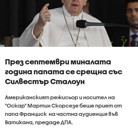
През септември миналата
година папата се срещна със
Силвестър Сталоун
Американският режисьор и носител на
"Оскар" Мартин Скорсезе беше приет от
папа Франциск на частна аудиенция във
Ватикана, предаде ДПА.