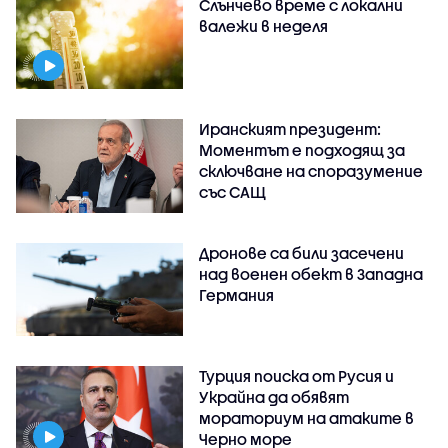
Слънчево време с локални
валежи в неделя
Иранският президент:
Моментът е подходящ за
сключване на споразумение
със САЩ
Дронове са били засечени
над военен обект в Западна
Германия
Турция поиска от Русия и
Украйна да обявят
мораториум на атаките в
Черно море