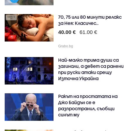
70, 75 или 80 минути релакс
за Нея: Класичес..
40.00 €
61.00 €
Grabo.bg
Най-малко трима души са
загинали, а девет са ранени
при руски атаки срещу
Източна Украйна
Ракът на простатата на
Джо Байдън се е
разпространил, съобщи
синът му