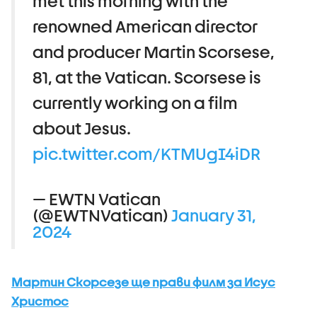
met this morning with the
renowned American director
and producer Martin Scorsese,
81, at the Vatican. Scorsese is
currently working on a film
about Jesus.
pic.twitter.com/KTMUgI4iDR
— EWTN Vatican
(@EWTNVatican)
January 31,
2024
Мартин Скорсезе ще прави филм за Исус
Христос