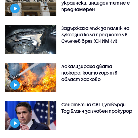
украински, инцидентът не е
преднамерен
Задържаха мъж за палеж на
луксозна кола пред хотел в
Слънчев бряг (СНИМКИ)
Локализираха двата
пожара, които горят в
област Хасково
Сенатът на САЩ утвърди
Тод Бланч за главен прокурор