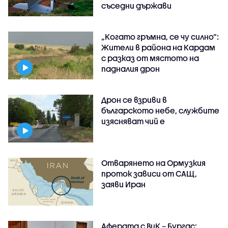
съседни държави
„Когато гръмна, се чу силно“:
Жители в района на Кардам
с разказ от мястото на
падналия дрон
Дрон се взриви в
българското небе, службите
изясняват чий е
Отварянето на Ормузкия
проток зависи от САЩ,
заяви Иран
Аферата с ВиК – Бургас: