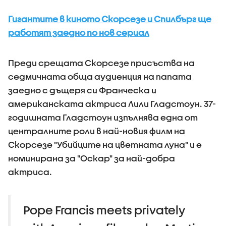
Гигантите в киното Скорсезе и Спилбърг ще
работят заедно по нов сериал
Преди срещата Скорсезе присъства на
седмичната обща аудиенция на папата
заедно с дъщеря си Франческа и
американската актриса Лили Гладстоун. 37-
годишната Гладстоун изпълнява една от
централните роли в най-новия филм на
Скорсезе "Убийците на цветната луна" и е
номинирана за "Оскар" за най-добра
актриса.
Pope Francis meets privately