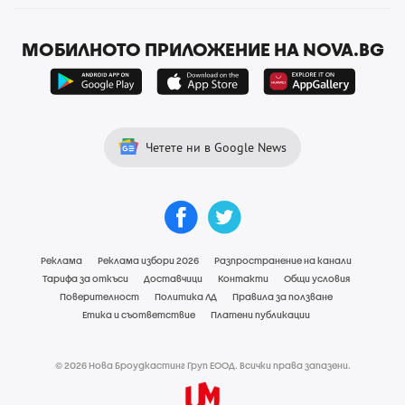
МОБИЛНОТО ПРИЛОЖЕНИЕ НА NOVA.BG
Четете ни в Google News
Реклама
Реклама избори 2026
Разпространение на канали
Тарифа за откъси
Доставчици
Контакти
Общи условия
Поверителност
Политика ЛД
Правила за ползване
Етика и съответствие
Платени публикации
© 2026 Нова Броудкастинг Груп ЕООД. Всички права запазени.