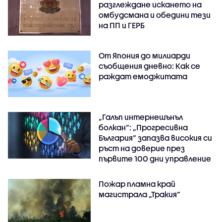
разглеждане искането на
омбудсмана и обедини тези
на ПП и ГЕРБ
От Япония до милиарди
съобщения дневно: Как се
раждат емоджитата
„Галъп интернешънъл
болкан“: „Прогресивна
България“ запазва високия си
ръст на доверие през
първите 100 дни управление
Пожар пламна край
магистрала „Тракия“