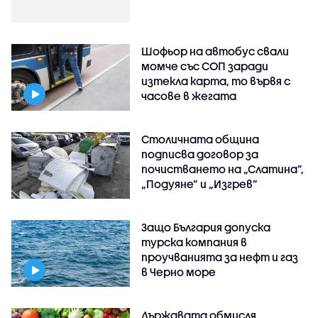
Шофьор на автобус свали
момче със СОП заради
изтекла карта, то вървя с
часове в жегата
Столичната община
подписва договор за
почистването на „Слатина”,
„Подуяне” и „Изгрев”
Защо България допуска
турска компания в
проучванията за нефт и газ
в Черно море
Държавата обмисля