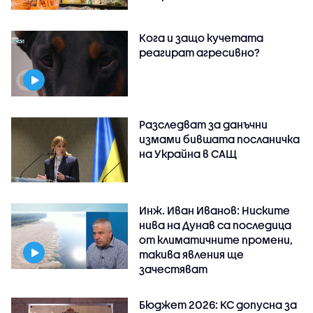
Кога и защо кучетата
реагират агресивно?
Разследват за данъчни
измами бившата посланичка
на Украйна в САЩ
Инж. Иван Иванов: Ниските
нива на Дунав са последица
от климатичните промени,
такива явления ще
зачестяват
Бюджет 2026: КС допусна за