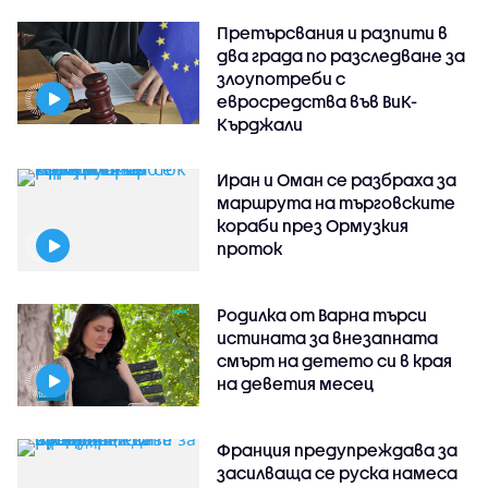
Претърсвания и разпити в
два града по разследване за
злоупотреби с
евросредства във ВиК-
Кърджали
Иран и Оман се разбраха за
маршрута на търговските
кораби през Ормузкия
проток
Родилка от Варна търси
истината за внезапната
смърт на детето си в края
на деветия месец
Франция предупреждава за
засилваща се руска намеса