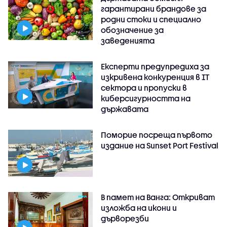
гарантирани брандове за
родни стоки и специално
обозначение за
заведенията
Експерти предупредиха за
изкривена конкуренция в IT
сектора и пропуски в
киберсигурността на
държавата
Поморие посреща първото
издание на Sunset Port Festival
В памет на Ванга: Откриват
изложба на икони и
дърворезби