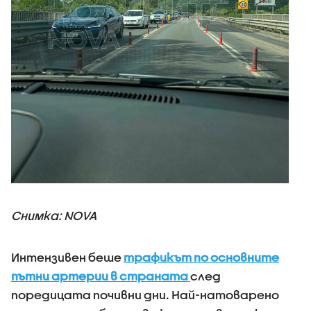
Снимка: NOVA
Интензивен беше
трафикът по основните
пътни артерии в страната
след
поредицата почивни дни. Най-натоварено