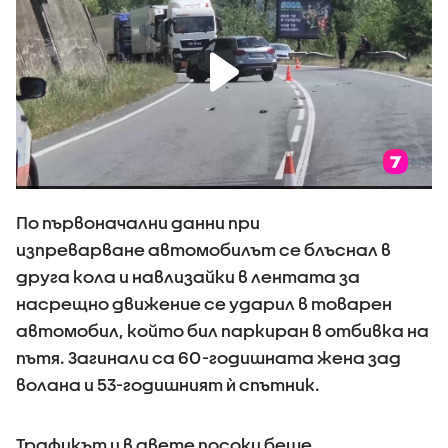
По първоначални данни при
изпреварване автомобилът се блъснал в
друга кола и навлизайки в лентата за
насрещно движение се ударил в товарен
автомобил, който бил паркиран в отбивка на
пътя. Загинали са 60-годишната жена зад
волана и 53-годишният ѝ спътник.
Трафикът и в двете посоки беше