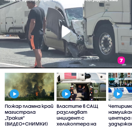
Пожар пламна край
Властите в САЩ
Четирима
а
магистрала
разследват
намушкан
„Тракия“
инцидент с
центъра 
(ВИДЕО+СНИМКИ)
хеликоптера на
задържан
Тръмп и пътнически
(ВИДЕО)