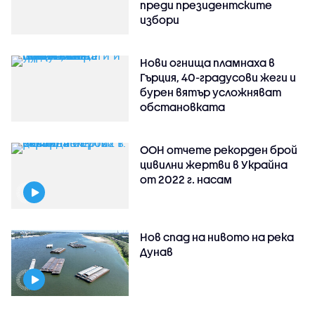
преди президентските
избори
Нови огнища пламнаха в
Гърция, 40-градусови жеги и
бурен вятър усложняват
обстановката
ООН отчете рекорден брой
цивилни жертви в Украйна
от 2022 г. насам
Нов спад на нивото на река
Дунав