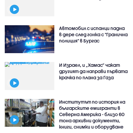
Автомобил с испанци падна
в дере след гонка с "Гранична
полиция" в Бургас
И Израел, и „Хамас“ чакат
другият да направи първата
крачка по плана за Газа
Институтът по история на
българските емигранти в
Северна Америка - близо 60
тона архивни документи,
книги, снимки и оборудване