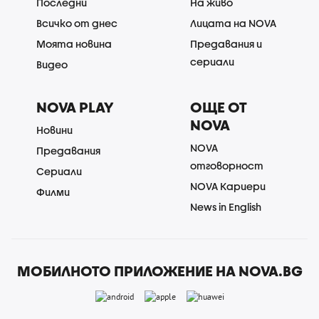
Последни
На живо
Всичко от днес
Лицата на NOVA
Моята новина
Предавания и
сериали
Видео
NOVA PLAY
ОЩЕ ОТ
NOVA
Новини
NOVA
Предавания
отговорност
Сериали
NOVA Кариери
Филми
News in English
МОБИЛНОТО ПРИЛОЖЕНИЕ НА NOVA.BG