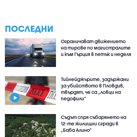
ПОСЛЕДНИ
Ограничават движението
на тирове по магистралите
и към Гърция в петък и неделя
Тийнейджърите, задържани
за убийството в Пловдив,
твърдят, че са „ловци на
педофили”
Съдът спря събарянето на
12-те жилищни сгради в
„Баба Алино“