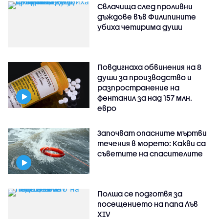
Свлачища след проливни
дъждове във Филипините
убиха четирима души
Повдигнаха обвинения на 8
души за производство и
разпространение на
фентанил за над 157 млн.
евро
Започват опасните мъртви
течения в морето: Какви са
съветите на спасителите
Полша се подготвя за
посещението на папа Лъв
XIV