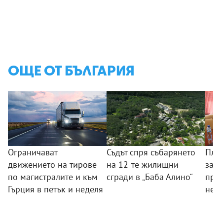
ОЩЕ ОТ БЪЛГАРИЯ
Ограничават
Съдът спря събарянето
Пла
движението на тирове
на 12-те жилищни
защ
по магистралите и към
сгради в „Баба Алино“
про
Гърция в петък и неделя
нел