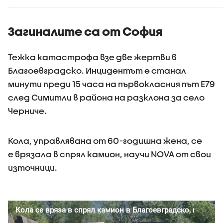
и
самолет
Загиналите са от София
Тежка катастрофа взе две жертви в
Благоевградско. Инцидентът е станал
минути преди 15 часа на първокласния път Е79
след Симитли в района на разклона за село
Черниче.
Кола, управлявана от 60-годишна жена, се
е врязала в спрял камион, научи NOVA от свои
източници.