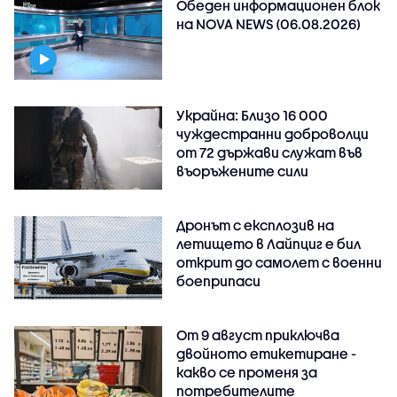
Обеден информационен блок
на NOVA NEWS (06.08.2026)
Украйна: Близо 16 000
чуждестранни доброволци
от 72 държави служат във
въоръжените сили
Дронът с експлозив на
летището в Лайпциг е бил
открит до самолет с военни
боеприпаси
От 9 август приключва
двойното етикетиране -
какво се променя за
потребителите