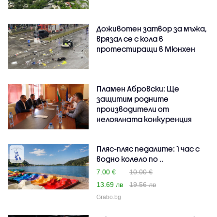
Доживотен затвор за мъжа,
врязал се с кола в
протестиращи в Мюнхен
Пламен Абровски: Ще
защитим родните
производители от
нелоялната конкуренция
Пляс-пляс педалите: 1 час с
водно колело по ..
7.00 €
10.00 €
13.69 лв
19.56 лв
Grabo.bg