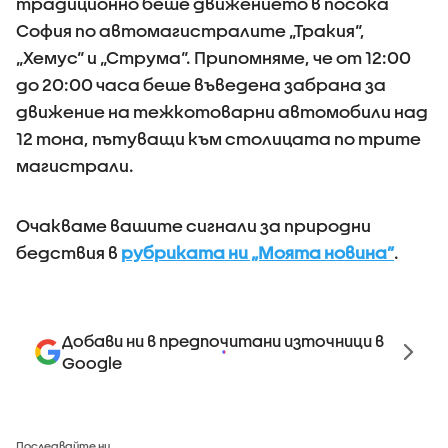
традиционно беше движението в посока
София по автомагистралите „Тракия“,
„Хемус“ и „Струма“. Припомняме, че от 12:00
до 20:00 часа беше въведена забрана за
движение на тежкотоварни автомобили над
12 тона, пътуващи към столицата по трите
магистрали.
Очакваме вашите сигнали за природни
бедствия в
рубриката ни „Моята новина”
.
Добави ни в предпочитани източници в
Google
Последвайте ни