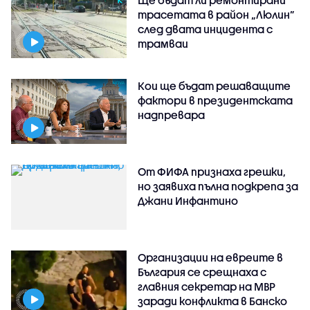
Ще бъдат ли ремонтирани
трасетата в район „Люлин”
след двата инцидента с
трамваи
Кои ще бъдат решаващите
фактори в президентската
надпревара
От ФИФА признаха грешки,
но заявиха пълна подкрепа за
Джани Инфантино
Организации на евреите в
България се срещнаха с
главния секретар на МВР
заради конфликта в Банско