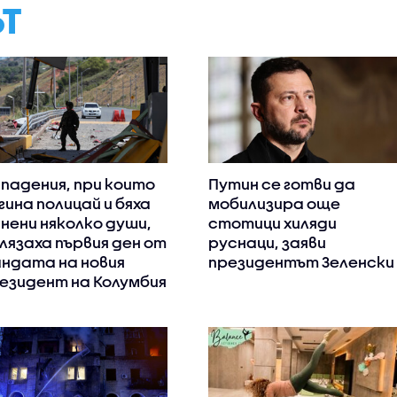
ЪТ
падения, при които
Путин се готви да
гина полицай и бяха
мобилизира още
нени няколко души,
стотици хиляди
лязаха първия ден от
руснаци, заяви
ндата на новия
президентът Зеленски
езидент на Колумбия