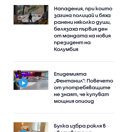
Нападения, при които
загина полицай и бяха
ранени няколко души,
белязаха първия ден
от мандата на новия
президент на
Колумбия
Епидемията
„Фентанил”: Повечето
от употребяващите
не знаят, че купуват
мощния опиоид
Булка избра рокля в