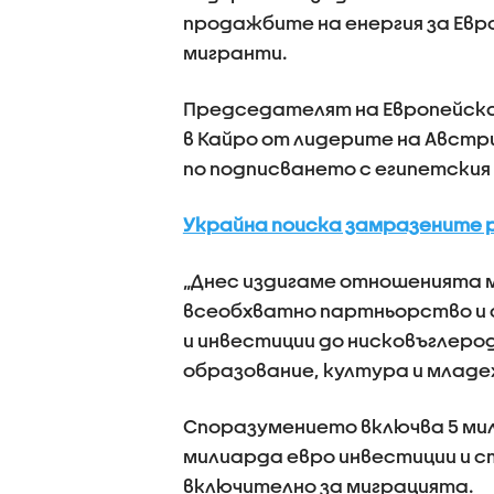
продажбите на енергия за Евр
мигранти.
Председателят на Европейскат
в Кайро от лидерите на Австри
по подписването с египетския
Украйна поиска замразените 
„Днес издигаме отношенията м
всеобхватно партньорство и 
и инвестиции до нисковъглерод
образование, култура и младеж
Споразумението включва 5 мили
милиарда евро инвестиции и с
включително за миграцията.