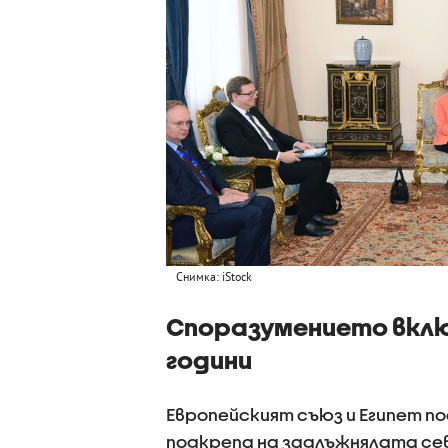
Снимка: iStock
Споразумението вклю
години
Европейският съюз и Египет по
подкрепа на задлъжнялата се