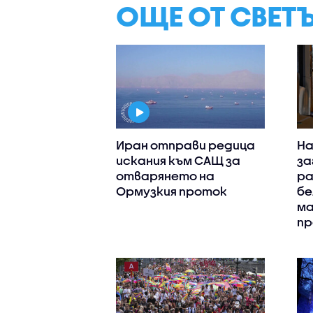
ОЩЕ ОТ СВЕТ
Иран отправи редица
На
искания към САЩ за
за
отварянето на
ра
Ормузкия проток
бе
ма
пр