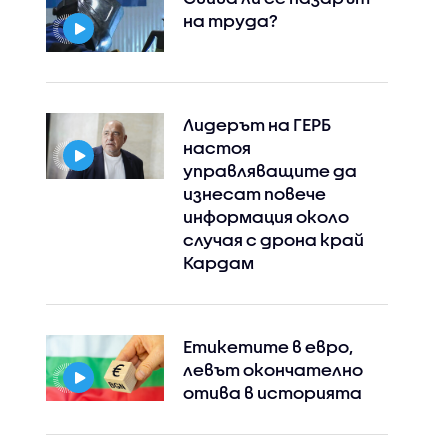
на труда?
Лидерът на ГЕРБ
настоя
управляващите да
изнесат повече
информация около
случая с дрона край
Кардам
Етикетите в евро,
левът окончателно
отива в историята