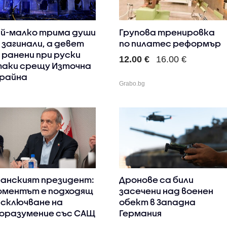
й-малко трима души
Групова тренировка
 загинали, а девет
по пилатес реформър
 ранени при руски
12.00 €
16.00 €
аки срещу Източна
райна
Grabo.bg
анският президент:
Дронове са били
ментът е подходящ
засечени над военен
 сключване на
обект в Западна
оразумение със САЩ
Германия