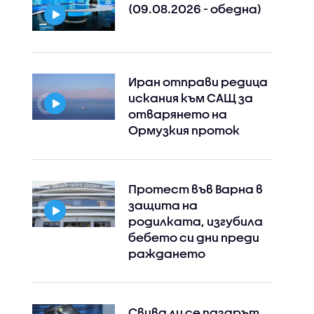
(09.08.2026 - обедна)
Иран отправи редица
искания към САЩ за
отварянето на
Ормузкия проток
Протест във Варна в
защита на
родилката, изгубила
бебето си дни преди
раждането
Свива ли се пазарът