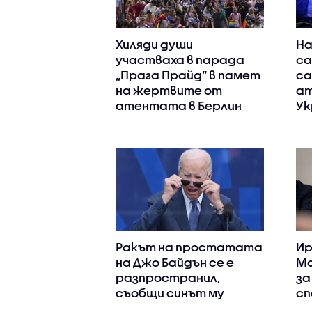
Хиляди души
На
участваха в парада
са
„Прага Прайд“ в памет
са
на жертвите от
ат
атентата в Берлин
Ук
Ракът на простатата
Ир
на Джо Байдън се е
Мо
разпространил,
за
съобщи синът му
сп