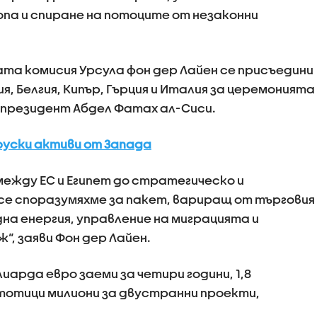
опа и спиране на потоците от незаконни
а комисия Урсула фон дер Лайен се присъедини
я, Белгия, Кипър, Гърция и Италия за церемонията
 президент Абдел Фатах ал-Сиси.
руски активи от Запада
ежду ЕС и Египет до стратегическо и
се споразумяхме за пакет, вариращ от търговия
на енергия, управление на миграцията и
“, заяви Фон дер Лайен.
арда евро заеми за четири години, 1,8
тотици милиони за двустранни проекти,