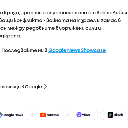
а криза, граничи с опустошената от война Либия
ващи конфликта - войната на Израел и Хамас в
дан между редовните въоръжени сили и
одкрепа.
! Последвайте ни в
Google News Showcase
зточници в Google
Google News
Youtube
Viber
TikTok