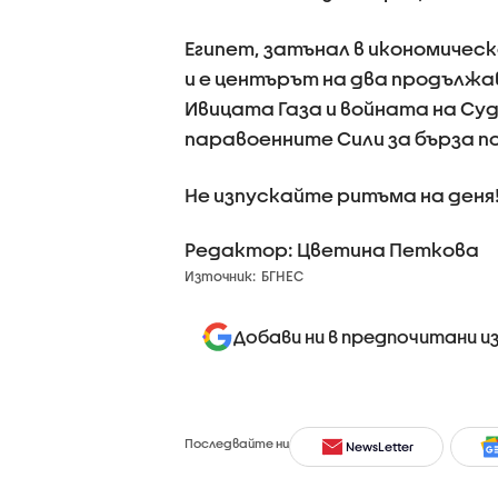
Египет, затънал в икономическ
и е центърът на два продължа
Ивицата Газа и войната на Су
паравоенните Сили за бърза п
Не изпускайте ритъма на деня
Редактор: Цветина Петкова
Източник:
БГНЕС
Добави ни в предпочитани и
Последвайте ни
NewsLetter