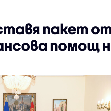
тавя пакет от 
ансова помощ н