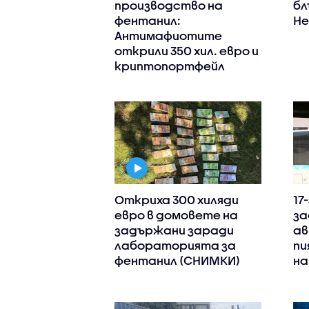
производство на
бл
фентанил:
Не
Антимафиотите
открили 350 хил. евро и
криптопортфейл
Откриха 300 хиляди
17
евро в домовете на
за
задържани заради
ав
лабораторията за
пи
фентанил (СНИМКИ)
на