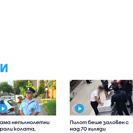
МИ
ама непълнолетни
Пилот беше заловен с
рали колата,
над 70 хиляди