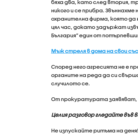
бяха два, като след втория, 
никого и се прибра. Звъннахме н
охранителна фирма, която да н
цял час, докато задържат изв
България” един от потърпевши
Мъж стреля в дома на свои съ
Според него агресията не е п
органите на реда да си свър
случилото се.
От прокуратурата заявяват, ч
Целия разговор гледайте във 
Не изпускайте ритъма на деня