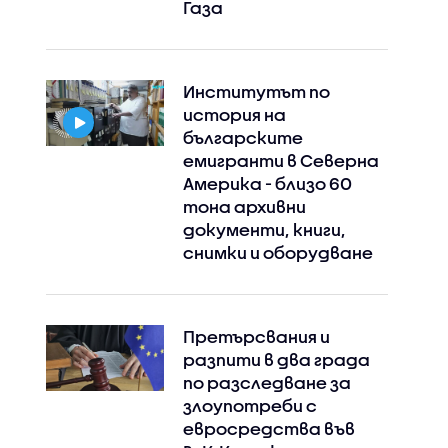
Газа
Институтът по
история на
българските
емигранти в Северна
Америка - близо 60
тона архивни
документи, книги,
снимки и оборудване
Претърсвания и
разпити в два града
по разследване за
злоупотреби с
евросредства във