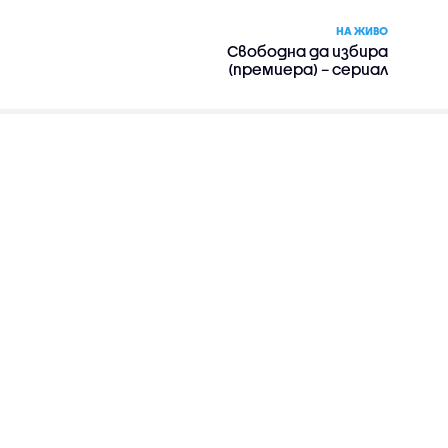
НА ЖИВО
Свободна да избира
(премиера) – сериал