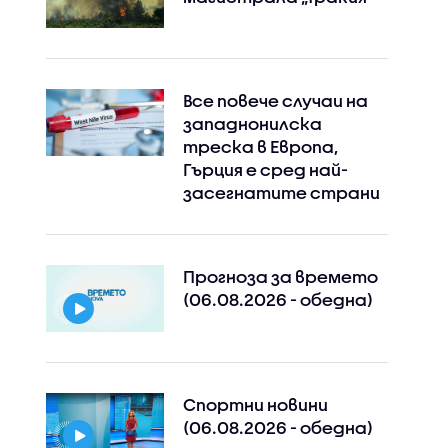
Все повече случаи на
западнонилска
треска в Европа,
Instagram
Facebook
Гърция е сред най-
засегнатите страни
Прогноза за времето
(06.08.2026 - обедна)
Спортни новини
(06.08.2026 - обедна)