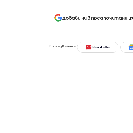
Добави ни в предпочитани и
Последвайте ни
NewsLetter