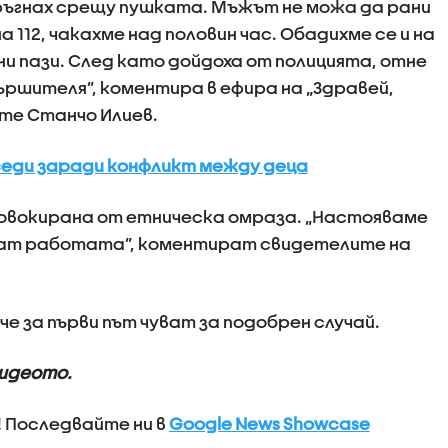
тръгнах срещу пушката. Мъжът не можа да рани
а 112, чакахме над половин час. Обадихме се и на
и пази. След като дойдоха от полицията, отне
ършителя”, коментира в ефира на „Здравей,
те Станчо Илиев.
седи заради конфликт между деца
ровокирана от етническа омраза. „Настояваме
шат работата”, коментират свидетелите на
е за първи път чуват за подобрен случай.
видеото.
! Последвайте ни в
Google News Showcase