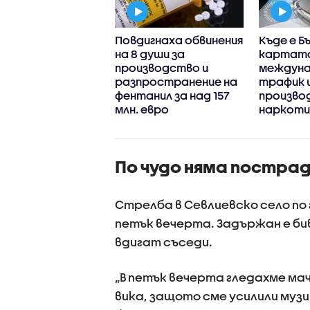
и петна“:
Повдигнаха обвинения
Къде е Б
цията в
на 8 души за
картата
жали сезира
производство и
междуна
опрокуратурата
разпространение на
трафик 
лоупотреби със
фентанил за над 157
произво
идии за 350 000
млн. евро
наркоти
По чудо няма пострад
Стрелба в Севлиевско село по 
петък вечерта. Задържан е бив
вдигат съседи.
„В петък вечерта гледахме ма
вика, защото сме усилили муз