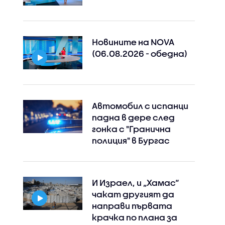
Новините на NOVA
(06.08.2026 - обедна)
Автомобил с испанци
падна в дере след
гонка с "Гранична
полиция" в Бургас
И Израел, и „Хамас“
чакат другият да
направи първата
крачка по плана за