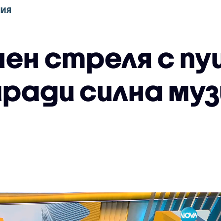
НИЯ
ен стреля с пу
аради силна му