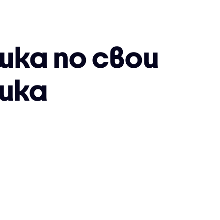
шка по свои
зика