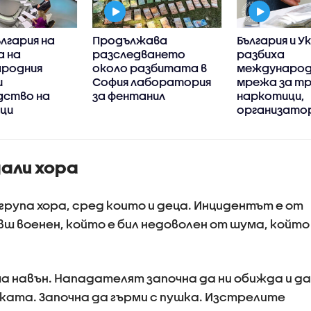
ългария на
Продължава
България и У
 на
разследването
разбиха
родния
около разбитата в
междунаро
и
София лаборатория
мрежа за тр
дство на
за фентанил
наркотици,
ци
организато
задържан у 
али хора
група хора, сред които и деца. Инцидентът е от
ш военен, който е бил недоволен от шума, който
ча навън. Нападателят започна да ни обижда и да
иката. Започна да гърми с пушка. Изстрелите