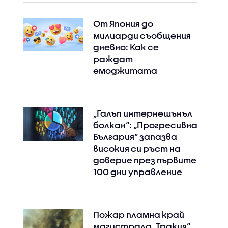
От Япония до
милиарди съобщения
дневно: Как се
раждат
емоджитата
„Галъп интернешънъл
болкан“: „Прогресивна
България“ запазва
високия си ръст на
доверие през първите
100 дни управление
Пожар пламна край
магистрала „Тракия“