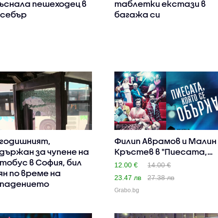
ъснала пешеходец в
таблетки екстази в
себър
багажа си
-годишният,
Филип Аврамов и Малин
държан за чупене на
Кръстев в "Пиесата,
тобус в София, бил
ко..
12.00 €
14.00 €
ян по време на
23.47 лв
27.38 лв
падението
Grabo.bg