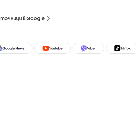
зточници в Google
Google News
Youtube
Viber
TikTok