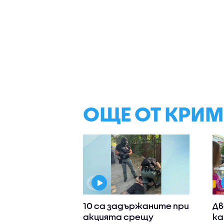
ОЩЕ ОТ КРИ
10 са задържаните при
Дв
акцията срещу
ка