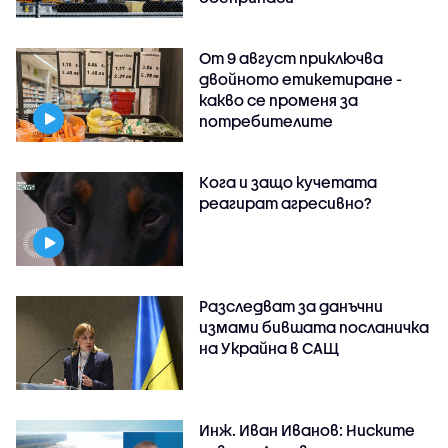
От 9 август приключва
двойното етикетиране -
какво се променя за
потребителите
Кога и защо кучетата
реагират агресивно?
Разследват за данъчни
измами бившата посланичка
на Украйна в САЩ
Инж. Иван Иванов: Ниските