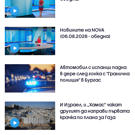
Новините на NOVA
(06.08.2026 - обедна)
Автомобил с испанци падна
в дере след гонка с "Гранична
полиция" в Бургас
И Израел, и „Хамас“ чакат
другият да направи първата
крачка по плана за Газа