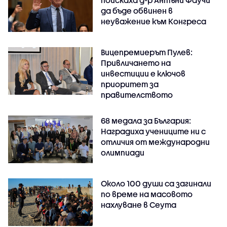
поискаха д-р Антъни Фаучи
да бъде обвинен в
неуважение към Конгреса
Вицепремиерът Пулев:
Привличането на
инвестиции е ключов
приоритет за
правителството
68 медала за България:
Наградиха учениците ни с
отличия от международни
олимпиади
Около 100 души са загинали
по време на масовото
нахлуване в Сеута