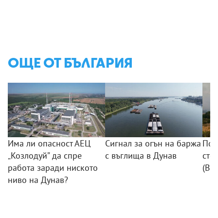
ОЩЕ ОТ БЪЛГАРИЯ
Има ли опасност АЕЦ
Сигнал за огън на баржа
Пож
„Козлодуй” да спре
с въглища в Дунав
сто
работа заради ниското
(ВИ
ниво на Дунав?