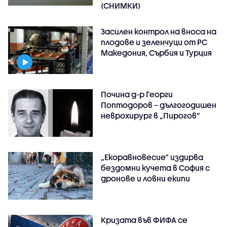
(СНИМКИ)
Засилен контрол на вноса на
плодове и зеленчуци от РС
Македония, Сърбия и Турция
Почина д-р Георги
Поптодоров – дългогодишен
неврохирург в „Пирогов“
„Екоравновесие“ издирва
бездомни кучета в София с
дронове и ловни екипи
Кризата във ФИФА се