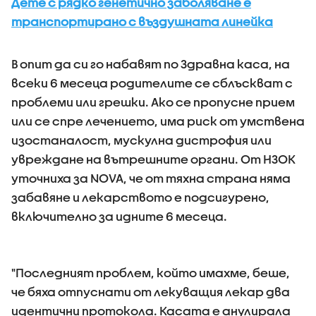
Дете с рядко генетично заболяване е
транспортирано с въздушната линейка
В опит да си го набавят по Здравна каса, на
всеки 6 месеца родителите се сблъскват с
проблеми или грешки. Ако се пропусне прием
или се спре лечението, има риск от умствена
изостаналост, мускулна дистрофия или
увреждане на вътрешните органи. От НЗОК
уточниха за NOVA, че от тяхна страна няма
забавяне и лекарството е подсигурено,
включително за идните 6 месеца.
"Последният проблем, който имахме, беше,
че бяха отпуснати от лекуващия лекар два
идентични протокола. Касата е анулирала