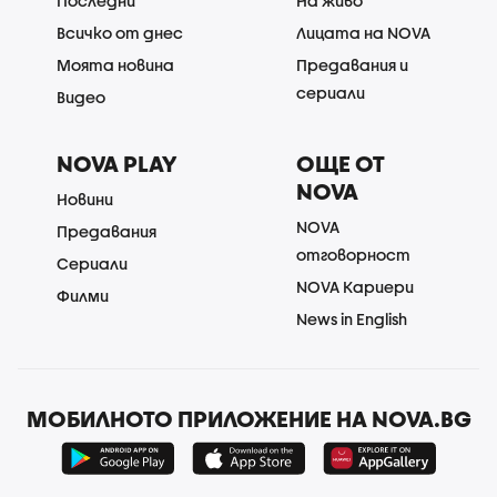
Последни
На живо
Всичко от днес
Лицата на NOVA
Моята новина
Предавания и
сериали
Видео
NOVA PLAY
ОЩЕ ОТ
NOVA
Новини
NOVA
Предавания
отговорност
Сериали
NOVA Кариери
Филми
News in English
МОБИЛНОТО ПРИЛОЖЕНИЕ НА NOVA.BG