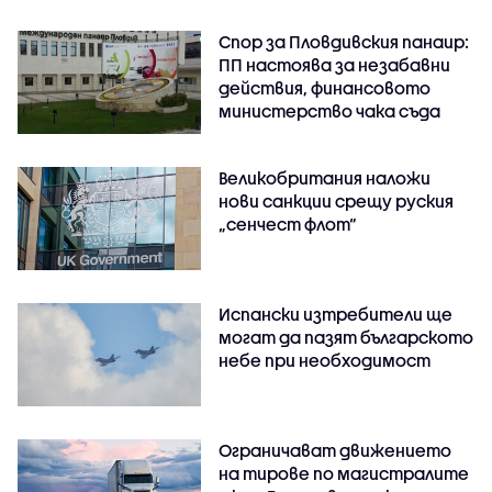
Спор за Пловдивския панаир:
ПП настоява за незабавни
действия, финансовото
министерство чака съда
Великобритания наложи
нови санкции срещу руския
„сенчест флот“
Испански изтребители ще
могат да пазят българското
небе при необходимост
Ограничават движението
на тирове по магистралите