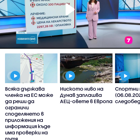
Всяка държава
Ниското ниво на
Спортни 
членка на ЕС може
Дунав заплашва
(06.08.20
да реши да
АЕЦ-овете в Европа
следобед
ограничи
споделянето в
приложения на
,
информация къде
има проверки на
пътя