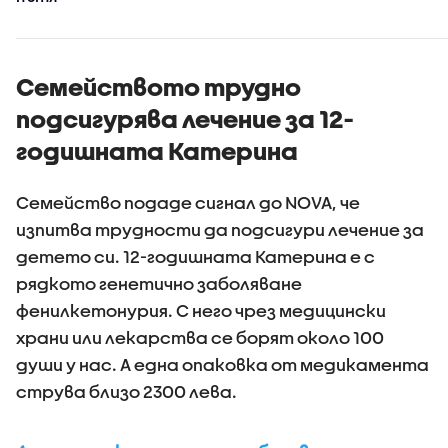
Семейството трудно
подсигурява лечение за 12-
годишната Катерина
Семейство подаде сигнал до NOVA, че
изпитва трудности да подсигури лечение за
детето си. 12-годишната Катерина е с
рядкото генетично заболяване
фенилкетонурия. С него чрез медицински
храни или лекарства се борят около 100
души у нас. А една опаковка от медикамента
струва близо 2300 лева.