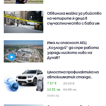
Обвиниха майка за убийство
на четирите ѝ деца в
съучастничество с баба им
Има ли опасност АЕЦ
„Козлодуй” да спре работа
заради ниското ниво на
Дунав?
Цялостна профилактика на
автоклиматик станда..
7.57 €
33.23 €
14.81 лв
64.99 лв
Grabo.bg