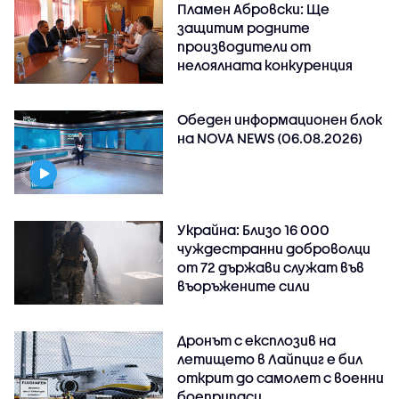
Пламен Абровски: Ще
защитим родните
производители от
нелоялната конкуренция
Обеден информационен блок
на NOVA NEWS (06.08.2026)
Украйна: Близо 16 000
чуждестранни доброволци
от 72 държави служат във
въоръжените сили
Дронът с експлозив на
летището в Лайпциг е бил
открит до самолет с военни
боеприпаси