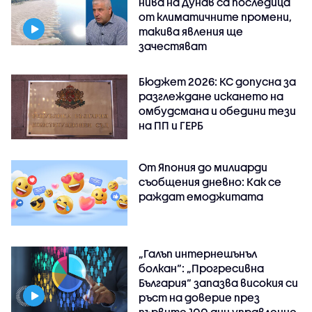
нива на Дунав са последица
от климатичните промени,
такива явления ще
зачестяват
Бюджет 2026: КС допусна за
разглеждане искането на
омбудсмана и обедини тези
на ПП и ГЕРБ
От Япония до милиарди
съобщения дневно: Как се
раждат емоджитата
„Галъп интернешънъл
болкан“: „Прогресивна
България“ запазва високия си
ръст на доверие през