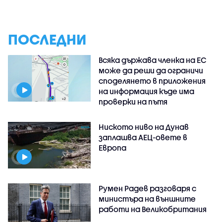
ПОСЛЕДНИ
Всяка държава членка на ЕС
може да реши да ограничи
споделянето в приложения
на информация къде има
проверки на пътя
Ниското ниво на Дунав
заплашва АЕЦ-овете в
Европа
Румен Радев разговаря с
министъра на външните
работи на Великобритания