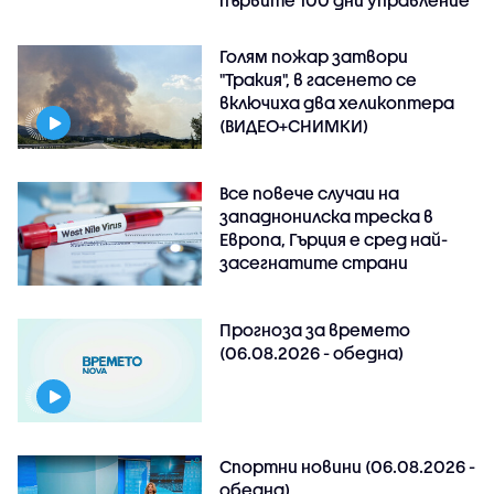
първите 100 дни управление
Голям пожар затвори
"Тракия", в гасенето се
включиха два хеликоптера
(ВИДЕО+СНИМКИ)
Все повече случаи на
западнонилска треска в
Европа, Гърция е сред най-
засегнатите страни
Прогноза за времето
(06.08.2026 - обедна)
Спортни новини (06.08.2026 -
обедна)