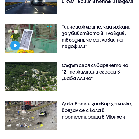
и към Гърция в петък и неделя
Тийнейджърите, задържани
за убийството в Пловдив,
твърдят, че са „ловци на
педофили”
Съдът спря събарянето на
12-те жилищни сгради в
„Баба Алино“
Доживотен затвор за мъжа,
врязал се с кола в
протестиращи в Мюнхен