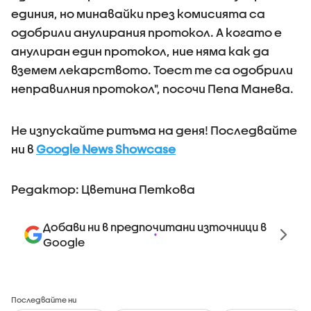
единия, но минавайки през комисията са
одобрили анулирания протокол. А когато е
анулиран един протокол, ние няма как да
вземем лекарството. Тоест те са одобрили
неправилния протокол", посочи Пепа Манева.
Не изпускайте ритъма на деня! Последвайте
ни в
Google News Showcase
Редактор: Цветина Петкова
Добави ни в предпочитани източници в
Google
Последвайте ни