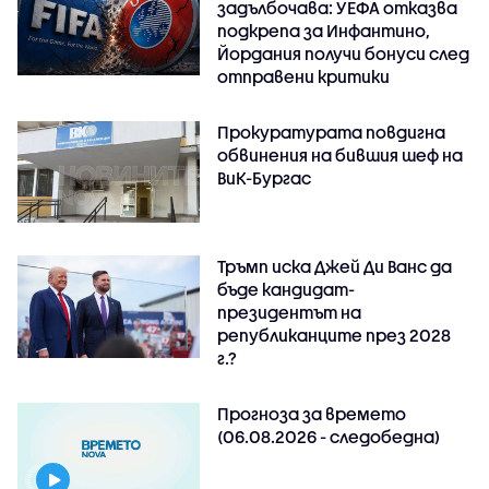
задълбочава: УЕФА отказва
подкрепа за Инфантино,
Йордания получи бонуси след
отправени критики
Прокуратурата повдигна
обвинения на бившия шеф на
ВиК-Бургас
Тръмп иска Джей Ди Ванс да
бъде кандидат-
президентът на
републиканците през 2028
г.?
Прогноза за времето
(06.08.2026 - следобедна)