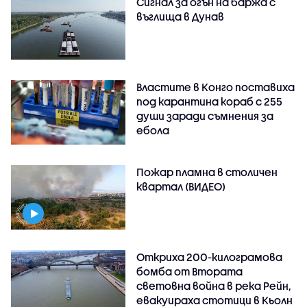
Сигнал за огън на баржа с
въглища в Дунав
Властите в Конго поставиха
под карантина кораб с 255
души заради съмнения за
ебола
Пожар пламна в столичен
квартал (ВИДЕО)
Откриха 200-килограмова
бомба от Втората
световна война в река Рейн,
евакуираха стотици в Кьолн