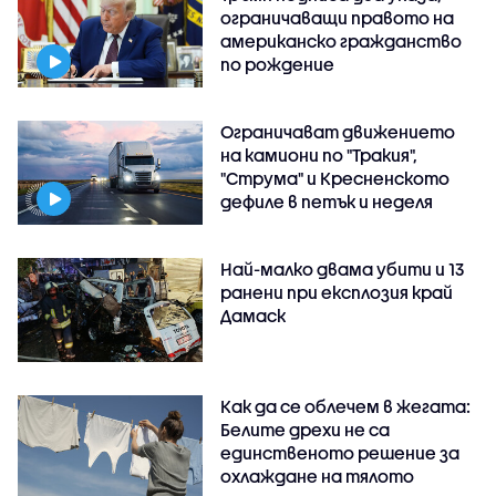
ограничаващи правото на
американско гражданство
по рождение
Ограничават движението
на камиони по "Тракия",
"Струма" и Кресненското
дефиле в петък и неделя
Най-малко двама убити и 13
ранени при експлозия край
Дамаск
Как да се облечем в жегата:
Белите дрехи не са
единственото решение за
охлаждане на тялото