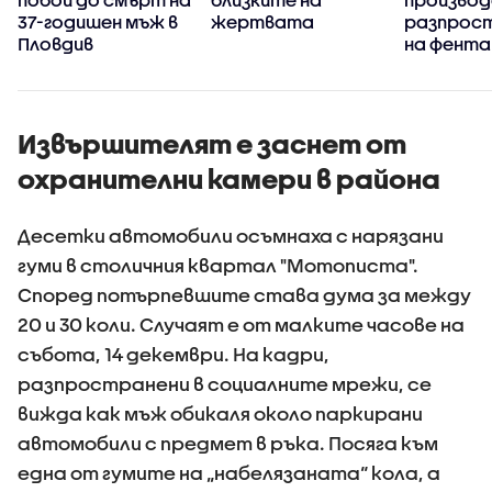
37-годишен мъж в
жертвата
разпрос
Пловдив
на фента
Извършителят е заснет от
охранителни камери в района
Десетки автомобили осъмнаха с нарязани
гуми в столичния квартал "Мотописта".
Според потърпевшите става дума за между
20 и 30 коли. Случаят е от малките часове на
събота, 14 декември. На кадри,
разпространени в социалните мрежи, се
вижда как мъж обикаля около паркирани
автомобили с предмет в ръка. Посяга към
една от гумите на „набелязаната“ кола, а