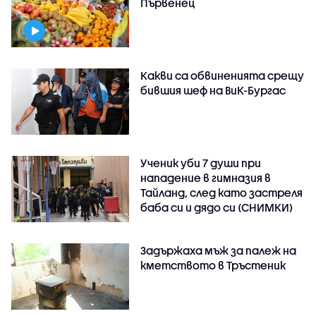
Първенец
Какви са обвиненията срещу
бившия шеф на ВиК-Бургас
Ученик уби 7 души при
нападение в гимназия в
Тайланд, след като застреля
баба си и дядо си (СНИМКИ)
Задържаха мъж за палеж на
кметството в Тръстеник