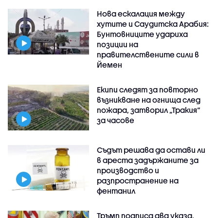
Нова ескалация между
хутите и Саудитска Арабия:
Бунтовниците удариха
позиции на
правителствените сили в
Йемен
Екипи следят за повторно
възникване на огнища след
пожара, затворил „Тракия“
за часове
Съдът решава да остави ли
в ареста задържаните за
производство и
разпространение на
фентанил
Тръмп подписа два указа,