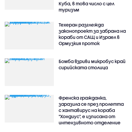
Куба, в това число с цел
туризъм
Техеран разглежда
законопроект за забрана на
кораби от САЩ и Израел в
Ормузкия проток
Бомба взриви микробус край
сирийската столица
Френска гражданка,
заразила се през пролетта
с хантавирус на кораба
"Хондиус", е изписана от
интензивното отделение