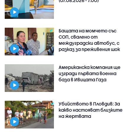
(07.08.2026 - 7.00)
Бащата на момчето със
СОП, свалено от
междуградски автобус, с
разказ за преживения шок
Американска компания ще
изгради първата военна
база в Ивицата Газа
Убийството в Пловдив: За
какво настояват близките
на жертвата