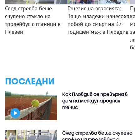
След стрелба беше
Генезис на агресията:
Пре
счупено стъкло на
Защо младежи нанесоха
кам
тролейбус с пътници в
побой до смърт на 37-
мож
Плевен
годишен мъж в Пловдив
заб
ли 
без
ПОСЛЕДНИ
Как Пловдив се превърна в
дом на международния
тенис
След стрелба беше счупено
стъкло на тролейбус с