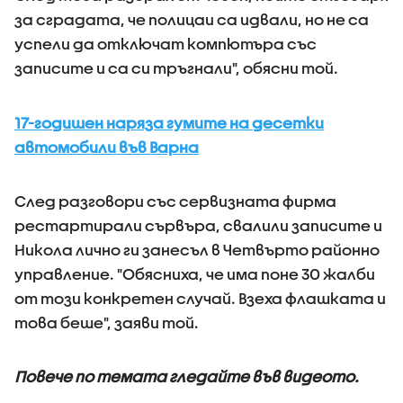
за сградата, че полицаи са идвали, но не са
успели да отключат компютъра със
записите и са си тръгнали", обясни той.
17-годишен наряза гумите на десетки
автомобили във Варна
След разговори със сервизната фирма
рестартирали сървъра, свалили записите и
Никола лично ги занесъл в Четвърто районно
управление. "Обясниха, че има поне 30 жалби
от този конкретен случай. Взеха флашката и
това беше", заяви той.
Повече по темата гледайте във видеото.