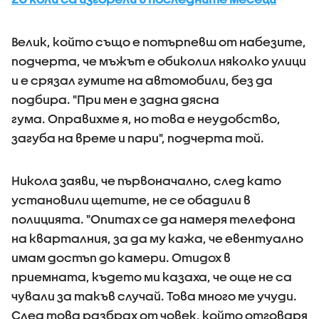
Велик, който също е потърпевш от набезите,
подчерта, че мъжът е обиколил няколко улици
и е срязал гумите на автомобили, без да
подбира. "При мен е задна дясна
гума. Оправихме я, но това е неудобство,
загуба на време и пари", подчерта той.
Никола заяви, че първоначално, след като
установили щетите, не се обадили в
полицията. "Опитах се да намеря телефона
на кварталния, за да му кажа, че евентуално
имам достъп до камери. Отидох в
приемната, където ми казаха, че още не са
чували за такъв случай. Това много ме учуди.
След това разбрах от човек, който отговаря