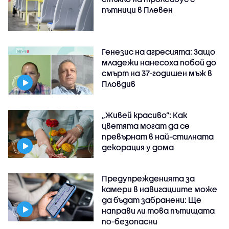
пътници в Плевен
Генезис на агресията: Защо
младежи нанесоха побой до
смърт на 37-годишен мъж в
Пловдив
„Живей красиво”: Как
цветята могат да се
превърнат в най-стилната
декорация у дома
Предупрежденията за
камери в навигациите може
да бъдат забранени: Ще
направи ли това пътищата
по-безопасни