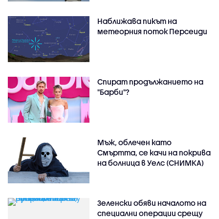
Наближава пикът на
метеорния поток Персеиди
Спират продължанието на
"Барби"?
Мъж, облечен като
Смъртта, се качи на покрива
на болница в Уелс (СНИМКА)
Зеленски обяви началото на
специални операции срещу