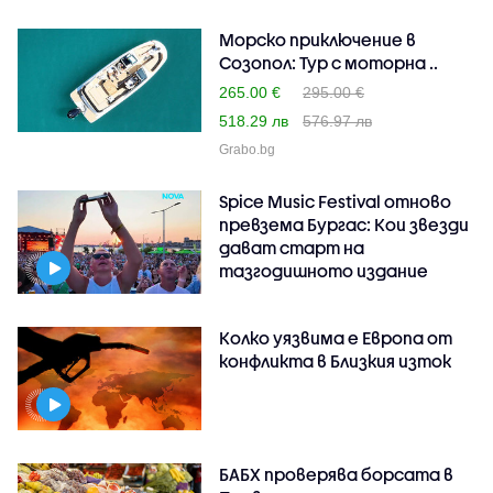
Морско приключение в
Созопол: Тур с моторна ..
265.00 €
295.00 €
518.29 лв
576.97 лв
Grabo.bg
Spice Music Festival отново
превзема Бургас: Кои звезди
дават старт на
тазгодишното издание
Колко уязвима е Европа от
конфликта в Близкия изток
БАБХ проверява борсата в