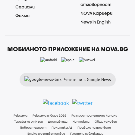
отговорност
Сериали
NOVA Кариери
Филми
News in English
МОБИЛНОТО ПРИЛОЖЕНИЕ НА NOVA.BG
Четете ни в Google News
Реклама
Реклама избори 2026
Разпространение на канали
Тарифа за откъси
Доставчици
Контакти
Общи условия
Поверителност
Политика ЛД
Правила за ползване
Етика и съответствие
Платени публикации