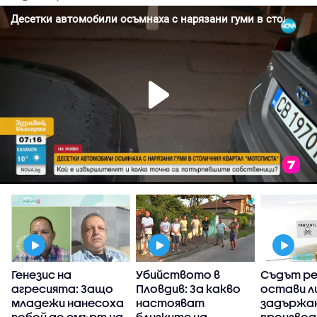
Генезис на
Убийството в
Съдът р
агресията: Защо
Пловдив: За какво
остави л
в
младежи нанесоха
настояват
задържан
побой до смърт на
близките на
производ