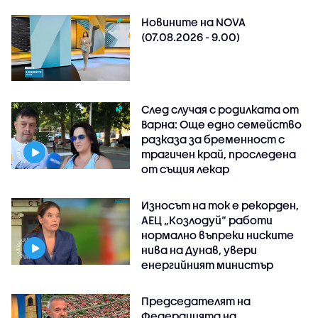
Новините на NOVA
(07.08.2026 - 9.00)
След случая с родилката от
Варна: Още едно семейство
разказа за бременност с
трагичен край, проследена
от същия лекар
Износът на ток е рекорден,
АЕЦ „Козлодуй“ работи
нормално въпреки ниските
нива на Дунав, увери
енергийният министър
Председателят на
Федерацията на