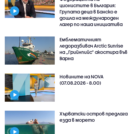
ционистите в България:
Групата деца в Банско е
дошла на международен
лагер по наша инициатива
Емблематичният
ледоразбивач Arctic Sunrise
на „Грийнпийс” акостира във
Варна
Новините на NOVA
(07.08.2026 - 8.00)
Хърватски остров предлага
езда в морето