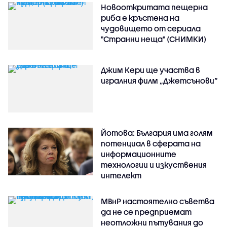
Новооткритата пещерна
риба е кръстена на
чудовището от сериала
"Странни неща" (СНИМКИ)
Джим Кери ще участва в
игралния филм „Джетсънови“
Йотова: България има голям
потенциал в сферата на
информационните
технологии и изкуствения
интелект
МВнР настоятелно съветва
да не се предприемат
неотложни пътувания до