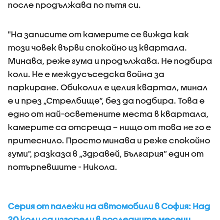
после продължава по пътя си.
"На записите от камерите се вижда как
този човек върви спокойно из квартала.
Минава, реже гума и продължава. Не подбира
коли. Не е междусъседска война за
паркиране. Обиколил е целия квартал, минал
е и през „Стрелбище“, без да подбира. Това е
едно от най-осветените места в квартала,
камерите са отсреща – нищо от това не го е
притеснило. Просто минава и реже спокойно
гуми", разказа в „Здравей, България” един от
потърпевшите - Никола.
Серия от палежи на автомобили в София: Над
20 коли са изгорели в последните месеци