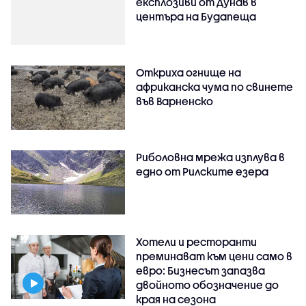
експлозиви от Дунав в
центъра на Будапеща
Откриха огнище на
африканска чума по свинете
във Варненско
Риболовна мрежа изплува в
едно от Рилските езера
Хотели и ресторанти
преминават към цени само в
евро: Бизнесът запазва
двойното обозначение до
края на сезона