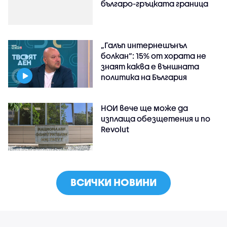
българо-гръцката граница
„Галъп интернешънъл
болкан“: 15% от хората не
знаят каква е външната
политика на България
НОИ вече ще може да
изплаща обезщетения и по
Revolut
ВСИЧКИ НОВИНИ