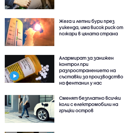
Жега и летни бури през
уикенда, има висок риск от
пожари в цялата страна
Алармират за занижен
контрол при
разпространението на
съставки за производство
на фентанил у нас
Сменят безплатно всички
коли с електромобили на
гръцки остров