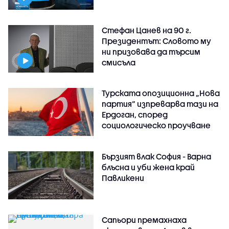
Стефан Цанев на 90 г.
Президентът: Словото му
ни призовава да търсим
смисъла
Турската опозиционна „Нова
партия“ изпреварва тази на
Ердоган, според
социологическо проучване
Бързият влак София - Варна
блъсна и уби жена край
Павликени
Сапьори премахнаха