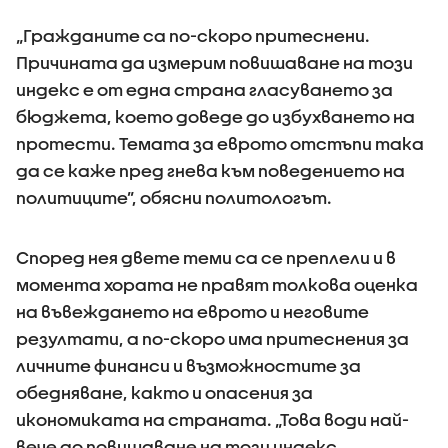
„Гражданите са по-скоро притеснени.
Причината да измерим повишаване на този
индекс е от една страна гласуването за
бюджета, което доведе до избухването на
протести. Темата за еврото отстъпи така
да се каже пред гнева към поведението на
политиците”, обясни политологът.
Според нея двете теми са се преплели и в
момента хората не правят толкова оценка
на въвеждането на еврото и неговите
резултати, а по-скоро има притеснения за
личните финанси и възможностите за
обедняване, както и опасения за
икономиката на страната. „Това води най-
вече до повишаване на този индекс.