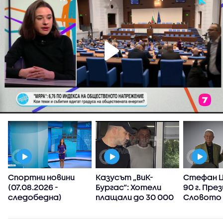
а
Спортни новини
Казусът „ВиК-
Стефан Ц
(07.08.2026 -
Бургас“: Хотели
90 г. Пре
следобедна)
плащали до 30 000
Словото 
лева след
призовав
манипулиране на
търсим с