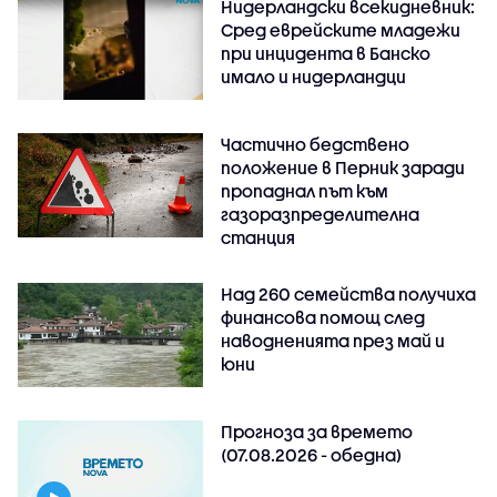
Нидерландски всекидневник:
Сред еврейските младежи
при инцидента в Банско
имало и нидерландци
Частично бедствено
положение в Перник заради
пропаднал път към
газоразпределителна
станция
Над 260 семейства получиха
финансова помощ след
наводненията през май и
юни
Прогноза за времето
(07.08.2026 - обедна)