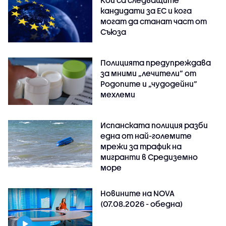
кандидати за ЕС и кога
могат да станат част от
Съюза
Полицията предупреждава
за мними „лечители“ от
Родопите и „чудодейни“
мехлеми
Испанската полиция разби
една от най-големите
мрежи за трафик на
мигранти в Средиземно
море
Новините на NOVA
(07.08.2026 - обедна)