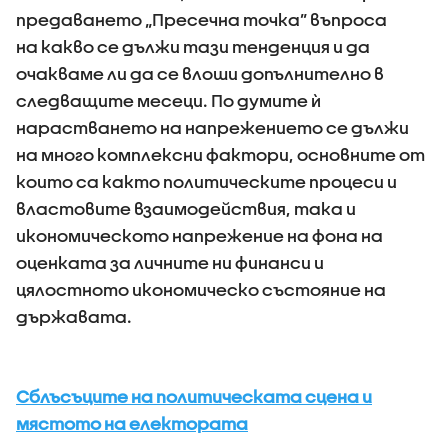
предаването „Пресечна точка” въпроса
на какво се дължи тази тенденция и да
очакваме ли да се влоши допълнително в
следващите месеци. По думите ѝ
нарастването на напрежението се дължи
на много комплексни фактори, основните от
които са както политическите процеси и
властовите взаимодействия, така и
икономическото напрежение на фона на
оценката за личните ни финанси и
цялостното икономическо състояние на
държавата.
Сблъсъците на политическата сцена и
мястото на електората