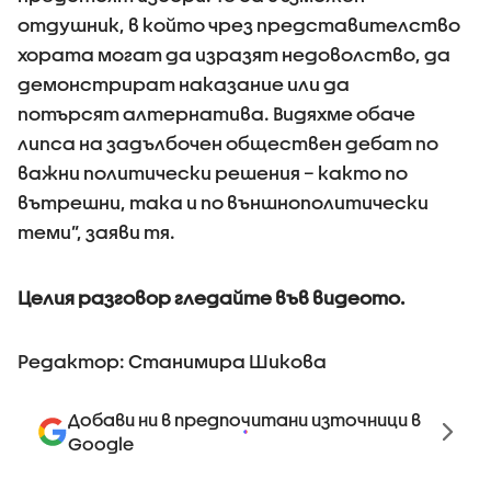
отдушник, в който чрез представителство
хората могат да изразят недоволство, да
демонстрират наказание или да
потърсят алтернатива. Видяхме обаче
липса на задълбочен обществен дебат по
важни политически решения – както по
вътрешни, така и по външнополитически
теми”, заяви тя.
Целия разговор гледайте във видеото.
Редактор: Станимира Шикова
Добави ни в предпочитани източници в
Google