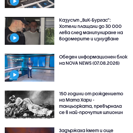
Казусът „ВиК-Бургас“:
Хотели плащали до 30 000
лева след манипулиране на
водомерите и изнудване
Обеден информационен блок
на NOVA NEWS (07.08.2026)
150 години от рождението
на Мата Хари -
танцьорката, превърнала
се в най-прочутия шпионин
Задържаха кмет и още