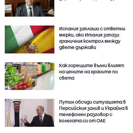
Испания заплаши с ответни
мерки, ако Италия запази
граничния контрол между
двете държави
Как горещите вълни влияят
на цените на храните по
света
Путин обсъди ситуацията в
Персийския залив и Украйна в
телефонен разговор с
колегата си от ОАЕ