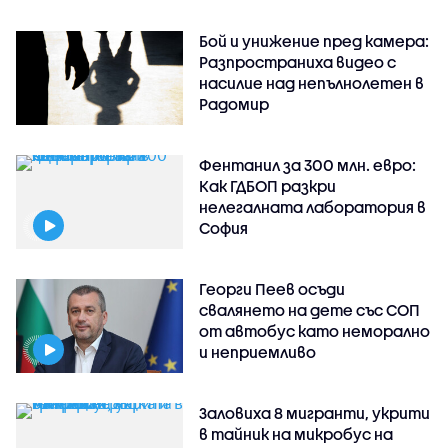
Бой и унижение пред камера:
Разпространиха видео с
насилие над непълнолетен в
Радомир
Фентанил за 300 млн. евро:
Как ГДБОП разкри
нелегалната лаборатория в
София
Георги Пеев осъди
свалянето на дете със СОП
от автобус като неморално
и неприемливо
Заловиха 8 мигранти, укрити
в тайник на микробус на