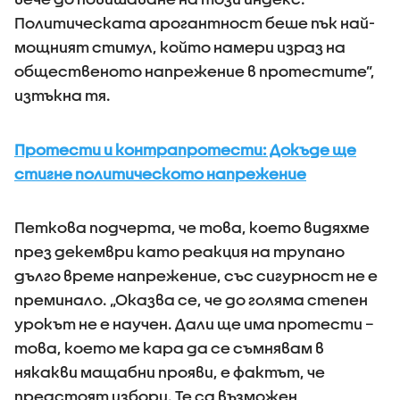
Политическата арогантност беше пък най-
мощният стимул, който намери израз на
общественото напрежение в протестите”,
изтъкна тя.
Протести и контрапротести: Докъде ще
стигне политическото напрежение
Петкова подчерта, че това, което видяхме
през декември като реакция на трупано
дълго време напрежение, със сигурност не е
преминало. „Оказва се, че до голяма степен
урокът не е научен. Дали ще има протести –
това, което ме кара да се съмнявам в
някакви мащабни прояви, е фактът, че
предстоят избори. Те са възможен