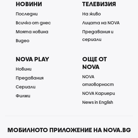
НОВИНИ
ТЕЛЕВИЗИЯ
Последни
На живо
Всичко от днес
Лицата на NOVA
Моята новина
Предавания и
сериали
Видео
NOVA PLAY
ОЩЕ ОТ
NOVA
Новини
NOVA
Предавания
отговорност
Сериали
NOVA Кариери
Филми
News in English
МОБИЛНОТО ПРИЛОЖЕНИЕ НА NOVA.BG