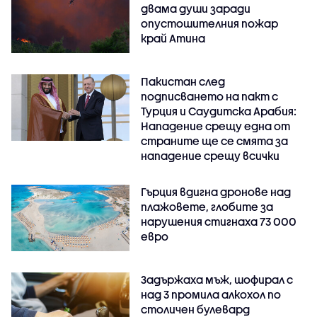
двама души заради
опустошителния пожар
край Атина
Пакистан след
подписването на пакт с
Турция и Саудитска Арабия:
Нападение срещу една от
страните ще се смята за
нападение срещу всички
Гърция вдигна дронове над
плажовете, глобите за
нарушения стигнаха 73 000
евро
Задържаха мъж, шофирал с
над 3 промила алкохол по
столичен булевард