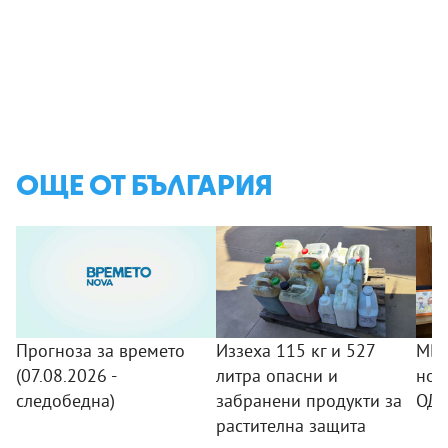
ОЩЕ ОТ БЪЛГАРИЯ
Прогноза за времето
Иззеха 115 кг и 527
МВР
(07.08.2026 -
литра опасни и
нов
следобедна)
забранени продукти за
ОДМ
растителна защита