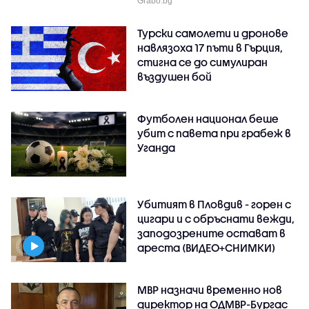
Grabo.bg
Турски самолети и дронове
навлязоха 17 пъти в Гърция,
стигна се до симулиран
въздушен бой
Футболен национал беше
убит с павета при грабеж в
Уганда
Убитият в Пловдив - горен с
цигари и с обръснати вежди,
заподозрените остават в
ареста (ВИДЕО+СНИМКИ)
МВР назначи временно нов
директор на ОДМВР-Бургас