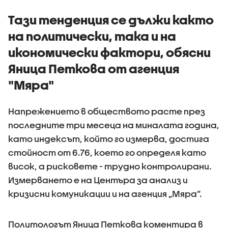
водомерите и
изнудване
Тази тенденция се дължи както
на политически, така и на
икономически фактори, обясни
Яница Петкова от агенция
"Мяра"
Напрежението в обществото расте през
последните три месеца на миналата година,
като индексът, който го измерва, достига
стойност от 6.76, което го определя като
висок, а рисковете - трудно контролирани.
Измерването е на Центъра за анализ и
кризисни комуникации и на агенция „Мяра”.
Политологът Яница Петкова коментира в