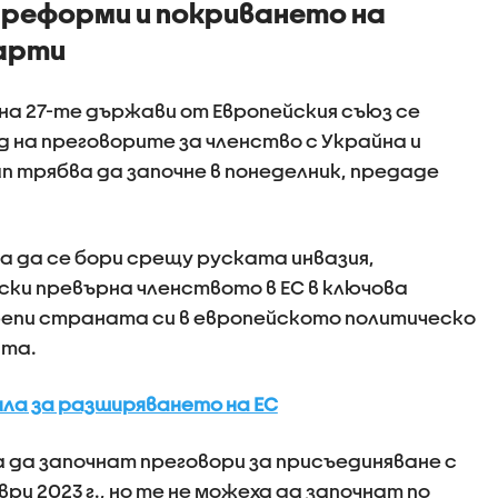
реформи и покриването на
арти
а 27-те държави от Европейския съюз се
 на преговорите за членство с Украйна и
п трябва да започне в понеделник, предаде
а да се бори срещу руската инвазия,
ки превърна членството в ЕС в ключова
репи страната си в европейското политическо
ята.
ла за разширяването на ЕС
а да започнат преговори за присъединяване с
ри 2023 г., но те не можеха да започнат по