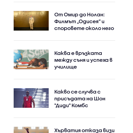
От Омир до Нолан:
Филмът „Одисея” и
споровете около него
Каква е връзката
между съня и успеха в
училище
Какво се случва с
присъдата на Шон
"Диди" Комбс
Хърватия отказа визи