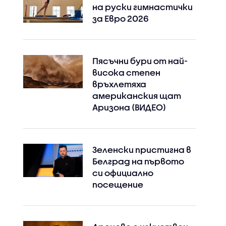
на руски гимнастички
за Евро 2026
Пясъчни бури от най-
висока степен
връхлетяха
американския щат
Instagram
Facebook
Аризона (ВИДЕО)
Зеленски пристигна в
Белград на първото
си официално
посещение