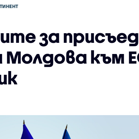
ТИНЕНТ
ите за присъед
и Молдова към Е
ик