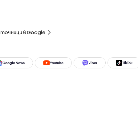
зточници в Google
Google News
Youtube
Viber
TikTok