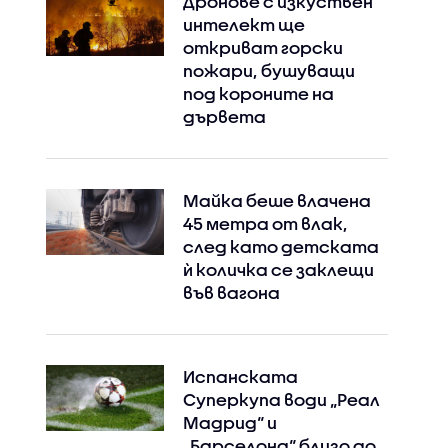
Дронове с изкуствен
интелект ще
откриват горски
пожари, бушуващи
под короните на
дървета
Майка беше влачена
45 метра от влак,
след като детската
ѝ количка се заклещи
във вагона
Испанската
Суперкупа води „Реал
Мадрид“ и
„Барселона“ близо до