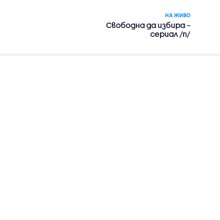
НА ЖИВО
Свободна да избира –
сериал /п/