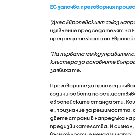
ЕС започва преговорния проце
"Днес Европейският съюз напр
изявление председателят на Е
председателката на Европейс
"На първата междуправителст
клъстера за основните въпроси
заявиха те.
Преговорите за присъединяван
години работа по осъществяв
европейските стандарти. Коща
е „признание за решимостта,
двете страни в напредъка на 
предизвикателства. И сигнал,
възможности е ненадминато“.