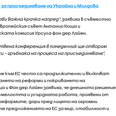
с за присъединяване на Украйна и Молдова
ави важна крачка напред“,
заявиха в съвместно
вропейския съвет Антонио Коща и
ката комисия Урсула фон дер Лайен.
вена конференция в понеделник ще отворим
 – гръбнака на процеса на присъединяване“,
е към ЕС често са продължителни и включват
ането на реформи и покриването на
 и Фон дер Лайен заявиха, че днешното решение
 смелостта и усърдната работа, проявени от
реформите, дори пред лицето на огромни
 че предложението на ЕС за мир, стабилност и