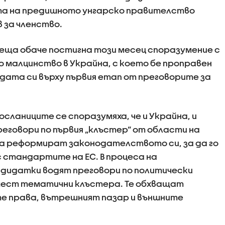
а на предишното унгарско правителство
 за членство.
еща обаче постигна този месец споразумение с
о малцинство в Украйна, с което бе проправен
адата си върху първия етап от преговорите за
осланиците се споразумяха, че и Украйна, и
еговори по първия „клъстер“ от области на
да реформират законодателството си, за да го
 стандартите на ЕС. В процеса на
дидатки водят преговори по политически
в шест тематични клъстера. Те обхващат
те права, вътрешният пазар и външните