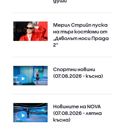
души
Мерил Стрийп пуска
на търг костюми от
„Дяволът носи Прада
2“
Спортни новини
(07.08.2026 - късна)
Новините на NOVA
(07.08.2026 - лятна
късна)