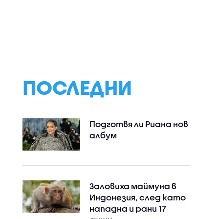
ПОСЛЕДНИ
Подготвя ли Риана нов
албум
Заловиха маймуна в
Индонезия, след като
нападна и рани 17