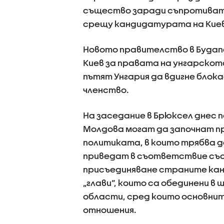
същество заради съпротиват
срещу кандидатурата на Киев
Новото правителство в Будап
Киев за правата на унгарскот
пътят Унгария да вдигне блок
членство.
На заседание в Брюксел днес п
Молдова могат да започнат пр
политиката, в които трябва 
приведат в съответствие със
присъединяване страните кан
„глави“, които са обединени 
области, сред които основни
отношения.