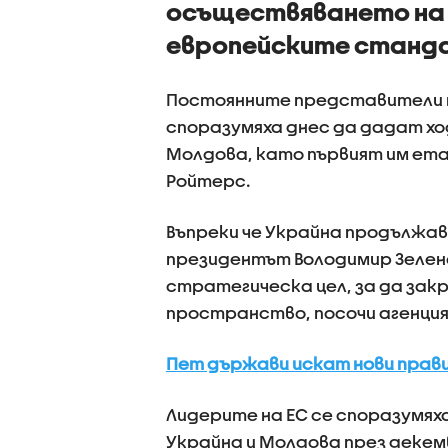
осъществяването на 
европейските станд
Постоянните представители н
споразумяха днес да дадат ход
Молдова, като първият им ета
Ройтерс.
Въпреки че Украйна продължав
президентът Володимир Зеленс
стратегическа цел, за да зак
пространство, посочи агенци
Пет държави искат нови прави
Лидерите на ЕС се споразумях
Украйна и Молдова през декемв