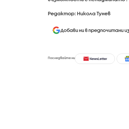
Редактор: Никола Тунев
Добави ни в предпочитани и
Последвайте ни
NewsLetter