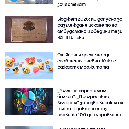
зачестяват
Бюджет 2026: КС допусна за
разглеждане искането на
омбудсмана и обедини тези
на ПП и ГЕРБ
От Япония до милиарди
съобщения дневно: Как се
раждат емоджитата
„Галъп интернешънъл
болкан“: „Прогресивна
България“ запазва високия си
ръст на доверие през
първите 100 дни управление