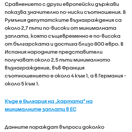
Сравнението с други европейски държави
показва значително по-ниски съотношения. В
Румъния депутатските възнаграждения са
около 2,7 пъти по-високи от минималната
заплата, която същевременно е по-висока
от българската и достига близо 800 евро. В
Испания народните представители
получават около 2,5 пъти минималното
възнаграждение, във Франция
съотношението е около 4 към 1, а в Германия -
около 5 към 1.
Къде е България на „картата” на
минималните заплати в ЕС
Данните пораждат въпроси доколко