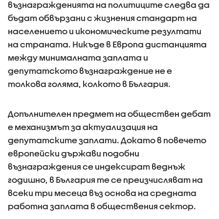
възнагражденията на политиците следва да
бъдат обвързани с жизнения стандарт на
населението и икономическите резултати
на страната. Никъде в Европа дистанцията
между минималната заплата и
депутатското възнаграждение не е
толкова голяма, колкото в България.
Допълнителен предмет на обществен дебат
е механизмът за актуализация на
депутатските заплати. Докато в повечето
европейски държави подобни
възнаграждения се индексират веднъж
годишно, в България те се преизчисляват на
всеки три месеца въз основа на средната
работна заплата в обществения сектор.