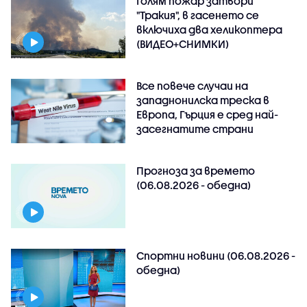
Голям пожар затвори
"Тракия", в гасенето се
включиха два хеликоптера
(ВИДЕО+СНИМКИ)
Все повече случаи на
западнонилска треска в
Европа, Гърция е сред най-
засегнатите страни
Прогноза за времето
(06.08.2026 - обедна)
Спортни новини (06.08.2026 -
обедна)