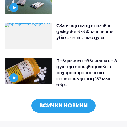
Свлачища след проливни
дъждове във Филипините
убиха четирима души
Повдигнаха обвинения на 8
души за производство и
разпространение на
фентанил за над 157 млн.
евро
ВСИЧКИ НОВИНИ