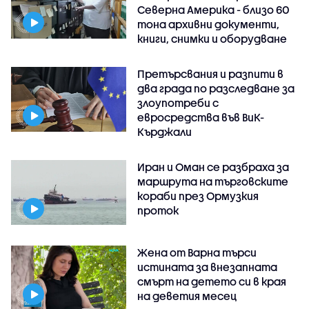
Северна Америка - близо 60
тона архивни документи,
книги, снимки и оборудване
Претърсвания и разпити в
два града по разследване за
злоупотреби с
евросредства във ВиК-
Кърджали
Иран и Оман се разбраха за
маршрута на търговските
кораби през Ормузкия
проток
Жена от Варна търси
истината за внезапната
смърт на детето си в края
на деветия месец