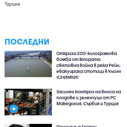
Турция
ПОСЛЕДНИ
Откриха 200-килограмова
бомба от Втората
световна война в река Рейн,
евакуираха стотици в Кьолн
(СНИМКИ)
Засилен контрол на вноса на
плодове и зеленчуци от РС
Македония, Сърбия и Турция
Почина д-р Георги