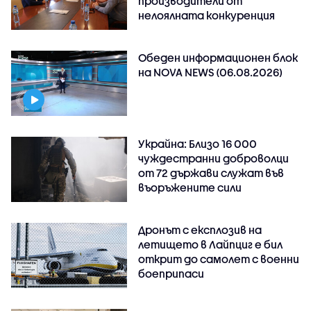
производители от
нелоялната конкуренция
Обеден информационен блок
на NOVA NEWS (06.08.2026)
Украйна: Близо 16 000
чуждестранни доброволци
от 72 държави служат във
въоръжените сили
Дронът с експлозив на
летището в Лайпциг е бил
открит до самолет с военни
боеприпаси