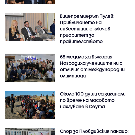
Вицепремиерът Пулев:
Привличането на
инвестиции е ключов
приоритет за
правителството
68 медала за България:
Наградиха учениците ни с
отличия от международни
олимпиади
Около 100 души са загинали
по време на масовото
нахлуване в Сеута
Спор за Пловдивския панаир: