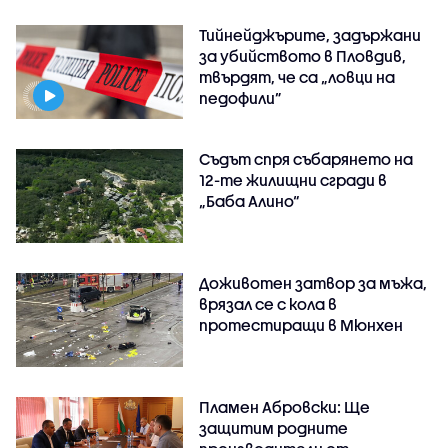
Тийнейджърите, задържани
за убийството в Пловдив,
твърдят, че са „ловци на
педофили”
Съдът спря събарянето на
12-те жилищни сгради в
„Баба Алино“
Доживотен затвор за мъжа,
врязал се с кола в
протестиращи в Мюнхен
Пламен Абровски: Ще
защитим родните