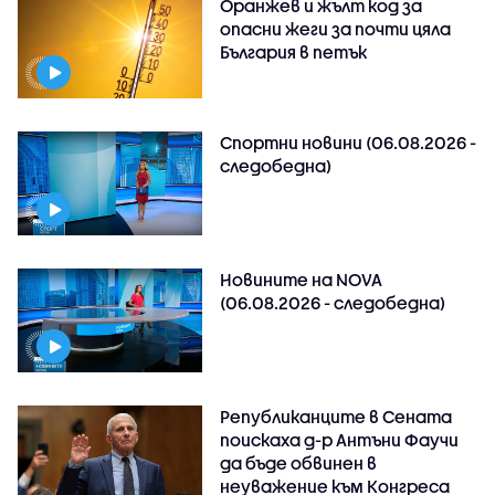
Оранжев и жълт код за
опасни жеги за почти цяла
България в петък
Спортни новини (06.08.2026 -
следобедна)
Новините на NOVA
(06.08.2026 - следобедна)
Републиканците в Сената
поискаха д-р Антъни Фаучи
да бъде обвинен в
неуважение към Конгреса