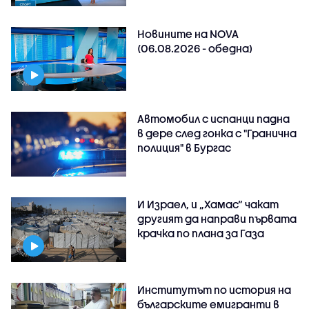
Новините на NOVA
(06.08.2026 - обедна)
Автомобил с испанци падна
в дере след гонка с "Гранична
полиция" в Бургас
И Израел, и „Хамас“ чакат
другият да направи първата
крачка по плана за Газа
Институтът по история на
българските емигранти в