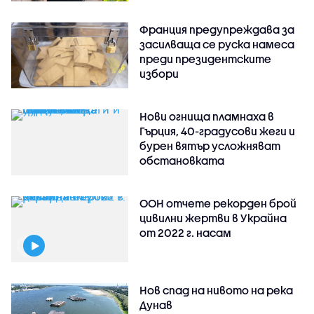
Франция предупреждава за
засилваща се руска намеса
преди президентските
избори
Нови огнища пламнаха в
Гърция, 40-градусови жеги и
бурен вятър усложняват
обстановката
ООН отчете рекорден брой
цивилни жертви в Украйна
от 2022 г. насам
Нов спад на нивото на река
Дунав