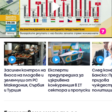
а
Засилен контрол на
Експерти
След кон
вноса на плодове и
предупредиха за
Банско: 
зеленчуци от РС
изкривена
призова
Македония, Сърбия
конкуренция в IT
чуждест
и Турция
сектора и пропуски
политици
в
прибързв
киберсигурността
оценките
на държавата
България