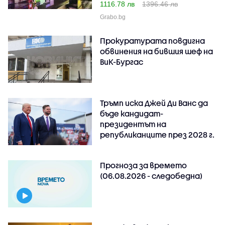
1116.78 лв
1396.46 лв
Grabo.bg
Прокуратурата повдигна
обвинения на бившия шеф на
ВиК-Бургас
Тръмп иска Джей Ди Ванс да
бъде кандидат-
президентът на
републиканците през 2028 г.
Прогноза за времето
(06.08.2026 - следобедна)