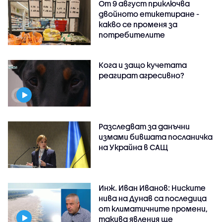
От 9 август приключва
двойното етикетиране -
какво се променя за
потребителите
Кога и защо кучетата
реагират агресивно?
Разследват за данъчни
измами бившата посланичка
на Украйна в САЩ
Инж. Иван Иванов: Ниските
нива на Дунав са последица
от климатичните промени,
такива явления ще