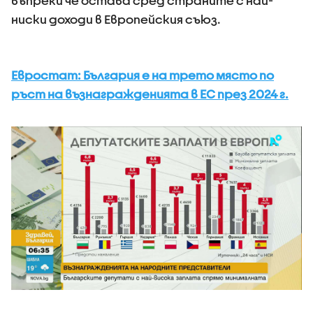
въпреки че остава сред страните с най-
ниски доходи в Европейския съюз.
Евростат: България е на трето място по
ръст на възнагражденията в ЕС през 2024 г.