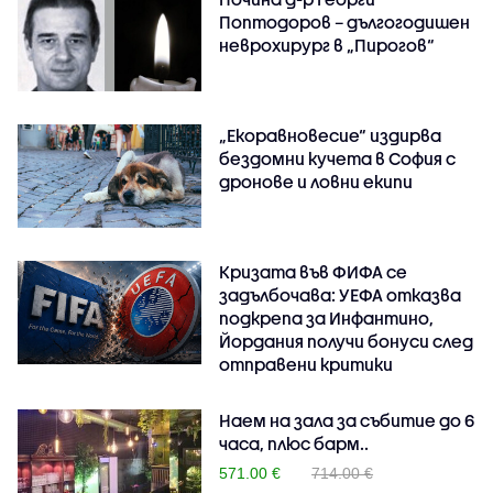
Поптодоров – дългогодишен
неврохирург в „Пирогов“
„Екоравновесие“ издирва
бездомни кучета в София с
дронове и ловни екипи
Кризата във ФИФА се
задълбочава: УЕФА отказва
подкрепа за Инфантино,
Йордания получи бонуси след
отправени критики
Наем на зала за събитие до 6
часа, плюс барм..
571.00 €
714.00 €