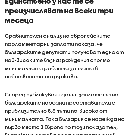
Единствено у нас те се
преизчисляват на всеки три
месеца
Сравнителен анализ на европейските
парламентарни заплати показа, че
българските депутати получават едно от
най-високите възнаграждения спрямо
минималната работна заплата в
собствената си държава.
Според публикувани данни заплатата на
българските народни представители е
приблизително 6,8 пъти по-висока от
минималната. Така България се нарежда на
първо място в Европа по този показател,