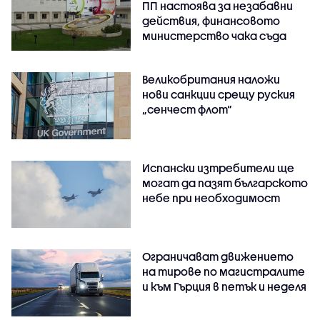
ПП настоява за незабавни
действия, финансовото
министерство чака съда
Великобритания наложи
нови санкции срещу руския
„сенчест флот“
Испански изтребители ще
могат да пазят българското
небе при необходимост
Ограничават движението
на тирове по магистралите
и към Гърция в петък и неделя