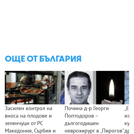
ОЩЕ ОТ БЪЛГАРИЯ
Засилен контрол на
Почина д-р Георги
„Ек
вноса на плодове и
Поптодоров –
изд
зеленчуци от РС
дългогодишен
куч
Македония, Сърбия и
неврохирург в „Пирогов“
дро