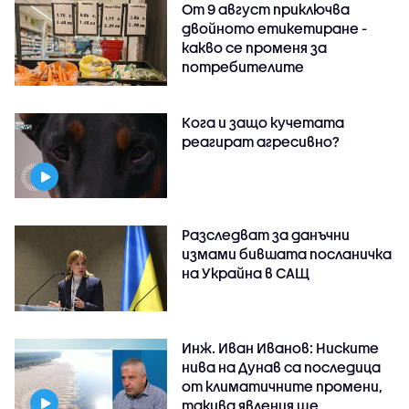
От 9 август приключва
двойното етикетиране -
какво се променя за
потребителите
Кога и защо кучетата
реагират агресивно?
Разследват за данъчни
измами бившата посланичка
на Украйна в САЩ
Инж. Иван Иванов: Ниските
нива на Дунав са последица
от климатичните промени,
такива явления ще