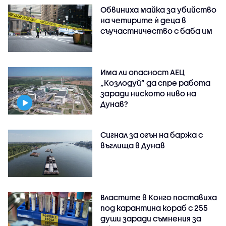
Обвиниха майка за убийство
на четирите ѝ деца в
съучастничество с баба им
Има ли опасност АЕЦ
„Козлодуй” да спре работа
заради ниското ниво на
Дунав?
Сигнал за огън на баржа с
въглища в Дунав
Властите в Конго поставиха
под карантина кораб с 255
души заради съмнения за