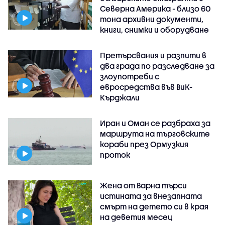
Северна Америка - близо 60
тона архивни документи,
книги, снимки и оборудване
Претърсвания и разпити в
два града по разследване за
злоупотреби с
евросредства във ВиК-
Кърджали
Иран и Оман се разбраха за
маршрута на търговските
кораби през Ормузкия
проток
Жена от Варна търси
истината за внезапната
смърт на детето си в края
на деветия месец