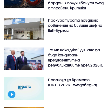
Йордания получи бонуси след
отправени критики
Прокуратурата повдигна
обвинения на бившия шеф на
ВиК-Бургас
Тръмп иска Джей Ди Ванс да
бъде кандидат-
президентът на
републиканците през 2028 г.
Прогноза за времето
(06.08.2026 - следобедна)