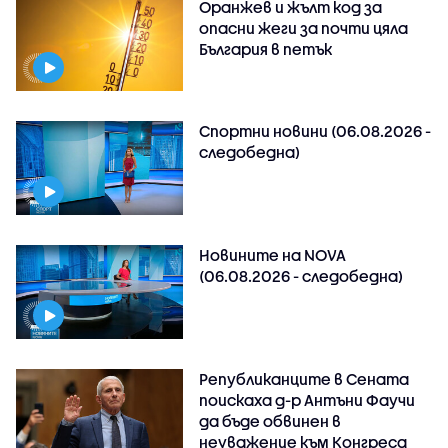
Оранжев и жълт код за
опасни жеги за почти цяла
България в петък
Спортни новини (06.08.2026 -
следобедна)
Новините на NOVA
(06.08.2026 - следобедна)
Републиканците в Сената
поискаха д-р Антъни Фаучи
да бъде обвинен в
неуважение към Конгреса