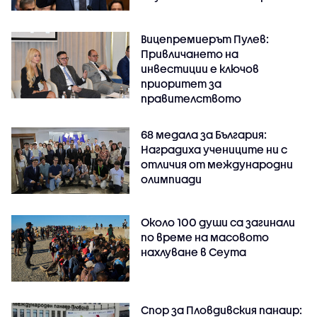
Вицепремиерът Пулев:
Привличането на
инвестиции е ключов
приоритет за
правителството
68 медала за България:
Наградиха учениците ни с
отличия от международни
олимпиади
Около 100 души са загинали
по време на масовото
нахлуване в Сеута
Спор за Пловдивския панаир: