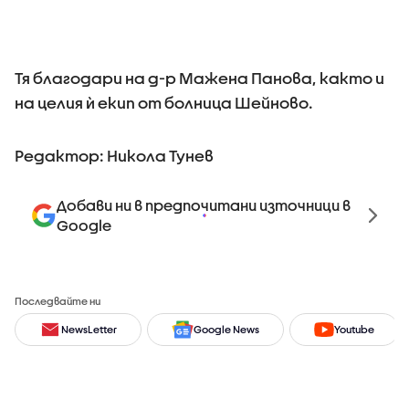
Тя благодари на д-р Мажена Панова, както и
на целия ѝ екип от болница Шейново.
Редактор: Никола Тунев
Добави ни в предпочитани източници в
Google
Последвайте ни
NewsLetter
Google News
Youtube