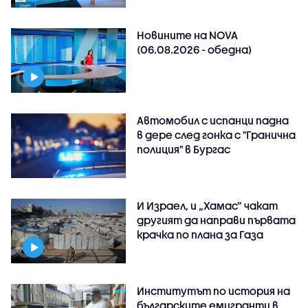
Новините на NOVA
(06.08.2026 - обедна)
Автомобил с испанци падна
в дере след гонка с "Гранична
полиция" в Бургас
И Израел, и „Хамас“ чакат
другият да направи първата
крачка по плана за Газа
Институтът по история на
българските емигранти в