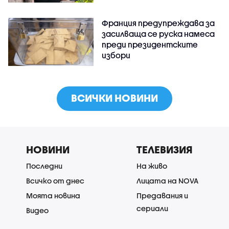
Франция предупреждава за
засилваща се руска намеса
преди президентските
избори
ВСИЧКИ НОВИНИ
НОВИНИ
ТЕЛЕВИЗИЯ
Последни
На живо
Всичко от днес
Лицата на NOVA
Моята новина
Предавания и
сериали
Видео