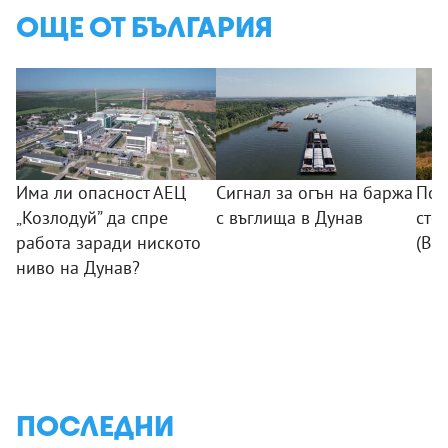
ОЩЕ ОТ БЪЛГАРИЯ
Има ли опасност АЕЦ
Сигнал за огън на баржа
Пож
„Козлодуй” да спре
с въглища в Дунав
сто
работа заради ниското
(ВИ
ниво на Дунав?
ПОСЛЕДНИ