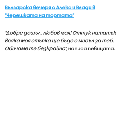
Българска вечеря с Алекс и Влади в
"Черешката на тортата"
"Добре дошъл, любов моя! Оттук нататък
всяка моя стъпка ще бъде с мисъл за теб.
Обичаме те безкрайно",
написа певицата.