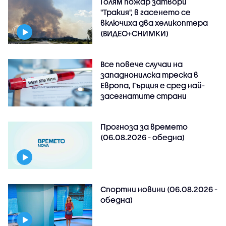
Голям пожар затвори
"Тракия", в гасенето се
включиха два хеликоптера
(ВИДЕО+СНИМКИ)
Все повече случаи на
западнонилска треска в
Европа, Гърция е сред най-
засегнатите страни
Прогноза за времето
(06.08.2026 - обедна)
Спортни новини (06.08.2026 -
обедна)