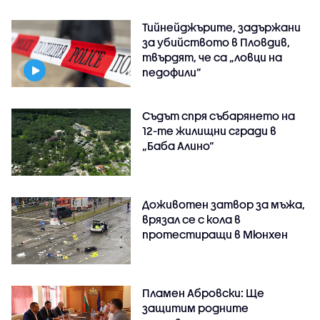
Тийнейджърите, задържани
за убийството в Пловдив,
твърдят, че са „ловци на
педофили”
Съдът спря събарянето на
12-те жилищни сгради в
„Баба Алино“
Доживотен затвор за мъжа,
врязал се с кола в
протестиращи в Мюнхен
Пламен Абровски: Ще
защитим родните