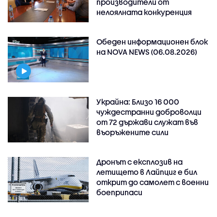
производители от
нелоялната конкуренция
Обеден информационен блок
на NOVA NEWS (06.08.2026)
Украйна: Близо 16 000
чуждестранни доброволци
от 72 държави служат във
въоръжените сили
Дронът с експлозив на
летището в Лайпциг е бил
открит до самолет с военни
боеприпаси