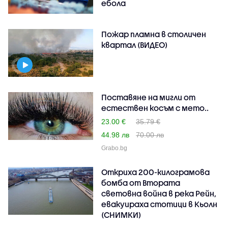
ебола
Пожар пламна в столичен
квартал (ВИДЕО)
Поставяне на мигли от
естествен косъм с мето..
23.00 €
35.79 €
44.98 лв
70.00 лв
Grabo.bg
Откриха 200-килограмова
бомба от Втората
световна война в река Рейн,
евакуираха стотици в Кьолн
(СНИМКИ)