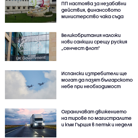
ПП настоява за незабавни
действия, финансовото
министерство чака съда
Великобритания наложи
нови санкции срещу руския
„сенчест флот“
Испански изтребители ще
могат да пазят българското
небе при необходимост
Ограничават движението
на тирове по магистралите
и към Гърция в петък и неделя