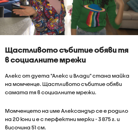
Щастливото събитие обяви тя
в социалните мрежи
Алекс от дуета "Алекс и Влади" стана майка
на момченце. Щастливото събитие обяви
самата тя в социалните мрежи.
Момченцето на име Александър се е родило
на 20 юни и е с перфектни мерки - 3 875 г. и
височина 51 см.