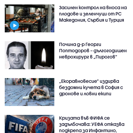
Засилен контрол на вноса на
плодове и зеленчуци от РС
Македония, Сърбия и Турция
Почина д-р Георги
Поптодоров – дългогодишен
неврохирург в „Пирогов“
„Екоравновесие“ издирва
бездомни кучета в София с
дронове и ловни екипи
Кризата във ФИФА се
задълбочава: УЕФА отказва
подкрепа за Инфантино,