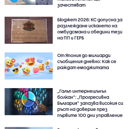
зачестяват
Бюджет 2026: КС допусна за
разглеждане искането на
омбудсмана и обедини тези
на ПП и ГЕРБ
От Япония до милиарди
съобщения дневно: Как се
раждат емоджитата
„Галъп интернешънъл
болкан“: „Прогресивна
България“ запазва високия си
ръст на доверие през
първите 100 дни управление