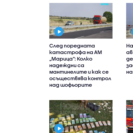
След поредната
На
катастрофа на АМ
ав
„Марица”: Колко
де
надеждни са
за
мантинелите и как се
на
осъществява контрол
над шофьорите