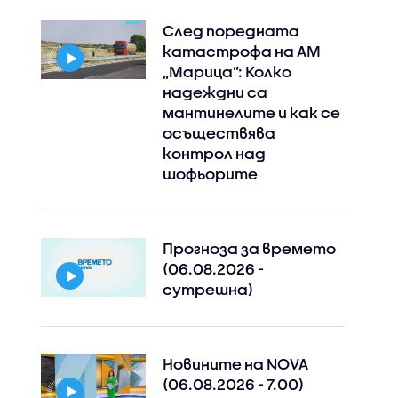
След поредната
катастрофа на АМ
„Марица”: Колко
надеждни са
мантинелите и как се
осъществява
контрол над
шофьорите
Прогноза за времето
(06.08.2026 -
сутрешна)
Новините на NOVA
(06.08.2026 - 7.00)