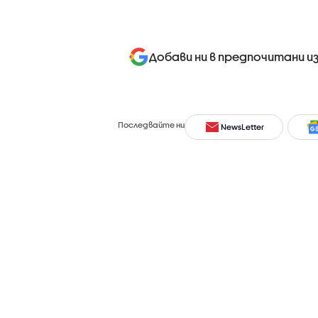
Добави ни в предпочитани и
Последвайте ни
NewsLetter