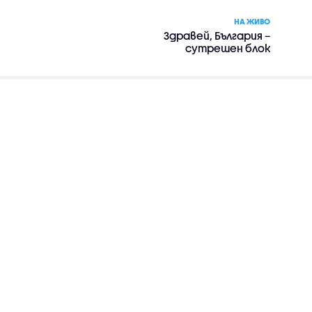
НА ЖИВО
Здравей, България –
сутрешен блок