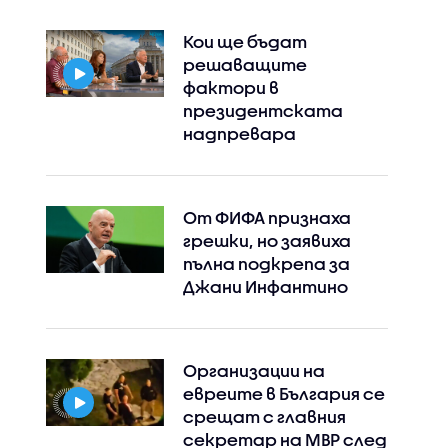
Кои ще бъдат
решаващите
фактори в
президентската
надпревара
Instagram
Facebook
От ФИФА признаха
грешки, но заявиха
пълна подкрепа за
Джани Инфантино
Организации на
евреите в България се
срещат с главния
секретар на МВР след