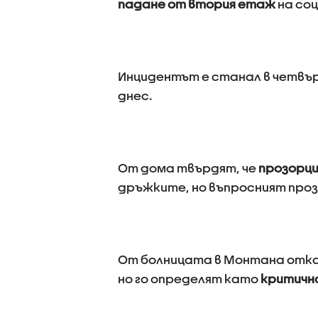
падане от втория етаж
на со
Инцидентът е станал в четвърт
днес.
От дома твърдят, че
прозорци
дръжките, но въпросният проз
От болницата в Монтана отк
но го определят като
критичн