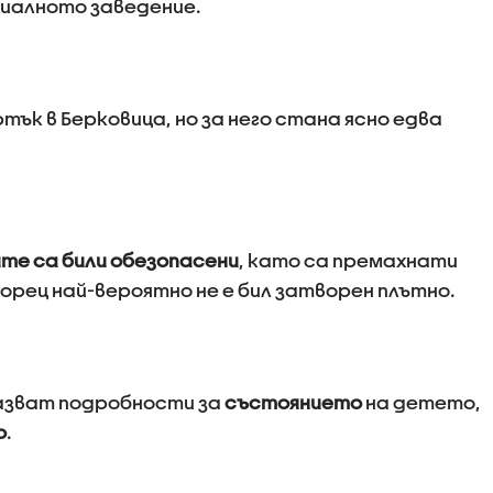
циалното заведение.
ък в Берковица, но за него стана ясно едва
те са били обезопасени
, като са премахнати
орец най-вероятно не е бил затворен плътно.
азват подробности за
състоянието
на детето,
о
.