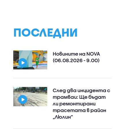
ПОСЛЕДНИ
Новините на NOVA
(06.08.2026 - 9.00)
След два инцидента с
трамваи: Ще бъдат
ли ремонтирани
трасетата в район
„Люлин”