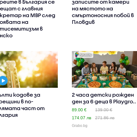
реите в България се
записите от камери
ещат с главния
на мястото на
кретар на МВР след
смъртоносния побой в
оявата на
Пловдив
тисемитизъм в
нско
лти кодове за
2 часа детски рожден
рещини в по-
ден за 6 деца в Playgro..
лямата част от
89.00 €
139.00 €
лгария
174.07 лв
271.86 лв
Grabo.bg