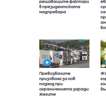
решаващите фактори
ев
в президентската
ср
надпревара
се
пр
ан
Ба
Превозвачите
Жъ
призоваха за нов
го
подход при
го
ограниченията заради
Бъ
жегите