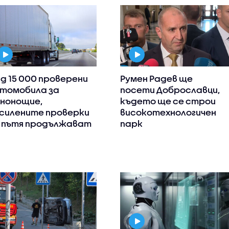
д 15 000 проверени
Румен Радев ще
томобила за
посети Доброславци,
нонощие,
където ще се строи
силените проверки
високотехнологичен
 пътя продължават
парк