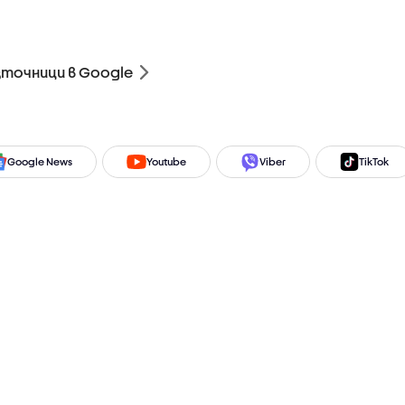
зточници в Google
Google News
Youtube
Viber
TikTok