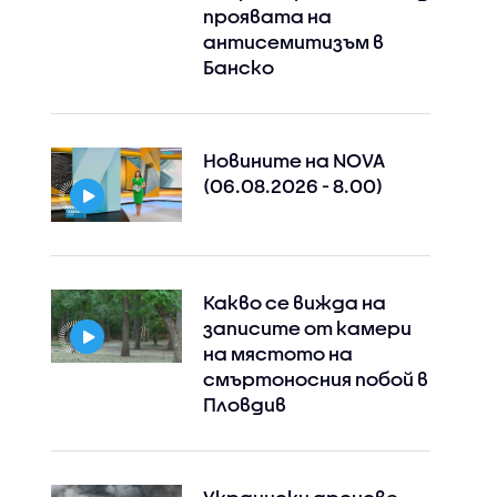
проявата на
антисемитизъм в
Банско
Новините на NOVA
(06.08.2026 - 8.00)
Какво се вижда на
записите от камери
на мястото на
смъртоносния побой в
Пловдив