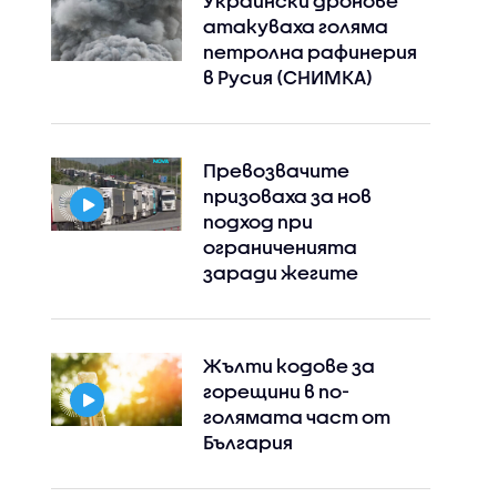
Украински дронове
атакуваха голяма
петролна рафинерия
в Русия (СНИМКА)
Превозвачите
призоваха за нов
подход при
ограниченията
заради жегите
Жълти кодове за
горещини в по-
голямата част от
България