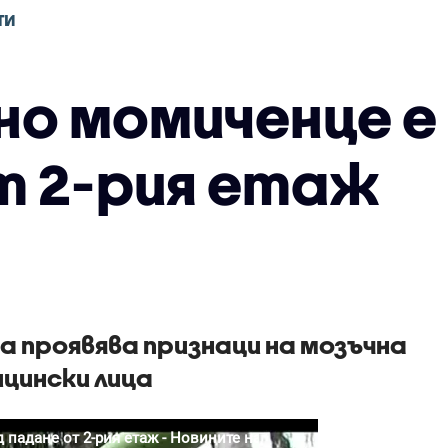
ТИ
но момиченце е 
т 2-рия етаж
а проявява признаци на мозъчна
цински лица