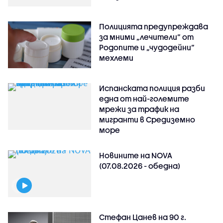
Полицията предупреждава
за мними „лечители“ от
Родопите и „чудодейни“
мехлеми
Испанската полиция разби
една от най-големите
мрежи за трафик на
мигранти в Средиземно
море
Новините на NOVA
(07.08.2026 - обедна)
Стефан Цанев на 90 г.