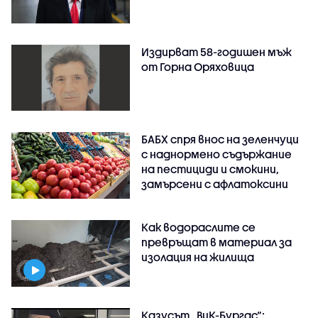
Издирват 58-годишен мъж
от Горна Оряховица
БАБХ спря внос на зеленчуци
с наднормено съдържание
на пестициди и смокини,
замърсени с афлатоксини
Как водораслите се
превръщат в материал за
изолация на жилища
Казусът „ВиК-Бургас“: