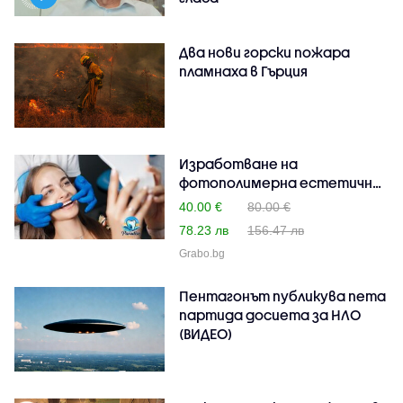
Два нови горски пожара
пламнаха в Гърция
Изработване на
фотополимерна естетична
пломб..
40.00 €
80.00 €
78.23 лв
156.47 лв
Grabo.bg
Пентагонът публикува пета
партида досиета за НЛО
(ВИДЕО)