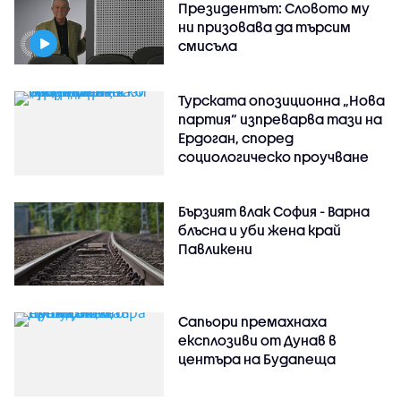
Президентът: Словото му
ни призовава да търсим
смисъла
Турската опозиционна „Нова
партия“ изпреварва тази на
Ердоган, според
социологическо проучване
Бързият влак София - Варна
блъсна и уби жена край
Павликени
Сапьори премахнаха
експлозиви от Дунав в
центъра на Будапеща