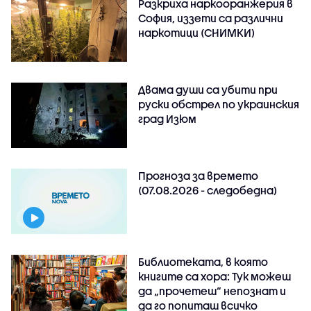
Разкриха наркооранжерия в
София, иззети са различни
наркотици (СНИМКИ)
Двама души са убити при
руски обстрeл по украинския
град Изюм
Прогноза за времето
(07.08.2026 - следобедна)
Библиотеката, в която
книгите са хора: Тук можеш
да „прочетеш“ непознат и
да го попиташ всичко