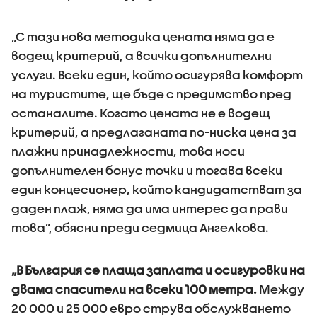
„С тази нова методика цената няма да е
водещ критерий, а всички допълнителни
услуги. Всеки един, който осигурява комфорт
на туристите, ще бъде с предимство пред
останалите. Когато цената не е водещ
критерий, а предлаганата по-ниска цена за
плажни принадлежности, това носи
допълнителен бонус точки и тогава всеки
един концесионер, който кандидатстват за
даден плаж, няма да има интерес да прави
това”, обясни преди седмица Ангелкова.
„В България се плаща заплата и осигуровки на
двама спасители на всеки 100 метра.
Между
20 000 и 25 000 евро струва обслужването