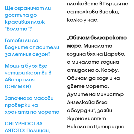
плажовете в Гърция не
Ще ограничат ли
са толкова високи,
достъпа до
колко у нас.
красивия плаж
"Болата"?
„Обичам българското
Готови ли са
море.
Миналата
водните спасители
година бях на Царево,
за летния сезон?
а миналата година
Мощна буря взе
отидох на о. Корфу.
четири жертви в
Обичам да ходя и на
Австралия
двете морета.
(СНИМКИ)
Думите на министър
Започнаха масови
Ангелкова бяха
проверки на
абсурдни”, заяви
храната по морето
журналистът
СИГУРНОСТ ЗА
Николаос Цитиридис.
ЛЯТОТО: Полицаи,