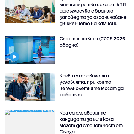
министерство иска от АПИ
да съгласува с бранша
заповедта за ограничаване
движението на камиони
Спортни новини (07.08.2026 -
обедна)
Какви са правилата и
условията, при които
непълнолетните могат да
работят
Кои са следващите
кандидати за ЕС и кога
могат да станат част от
Съюза