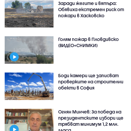
Заради жегите и вятъра:
Обявиха екстремен риск от
пожари в Хасковско
Голям пожар в Пловдивско
(ВИДЕО+СНИМКИ)
Боди камери ще записват
проверките на строителни
обекти в София
Огнян Минчев: За победа на
президентските избори ще
трябват минимум 1,2 млн.
гласа