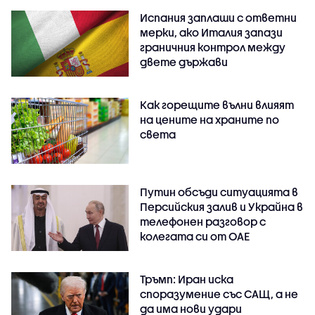
Испания заплаши с ответни
мерки, ако Италия запази
граничния контрол между
двете държави
Как горещите вълни влияят
на цените на храните по
света
Путин обсъди ситуацията в
Персийския залив и Украйна в
телефонен разговор с
колегата си от ОАЕ
Тръмп: Иран иска
споразумение със САЩ, а не
да има нови удари