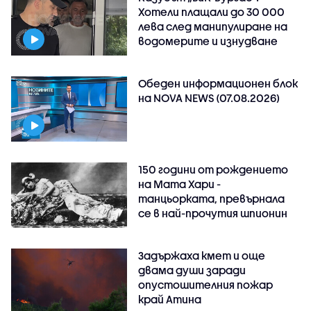
Хотели плащали до 30 000
лева след манипулиране на
водомерите и изнудване
Обеден информационен блок
на NOVA NEWS (07.08.2026)
150 години от рождението
на Мата Хари -
танцьорката, превърнала
се в най-прочутия шпионин
Задържаха кмет и още
двама души заради
опустошителния пожар
край Атина