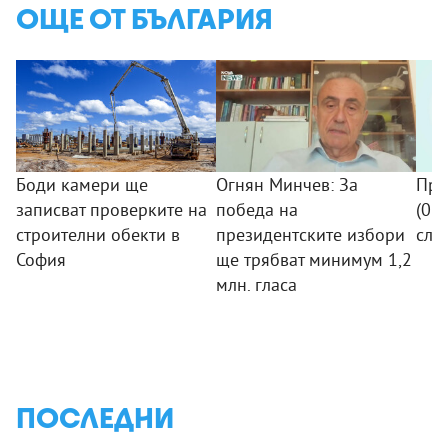
ОЩЕ ОТ БЪЛГАРИЯ
Боди камери ще
Огнян Минчев: За
Про
записват проверките на
победа на
(07.
строителни обекти в
президентските избори
сле
София
ще трябват минимум 1,2
млн. гласа
ПОСЛЕДНИ