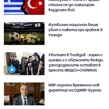
стигна се до симулиран
въздушен бой
Футболен национал беше
убит с павета при грабеж в
Уганда
Убитият в Пловдив - горен с
цигари и с обръснати вежди,
заподозрените остават в
ареста (ВИДЕО+СНИМКИ)
МВР назначи временно нов
директор на ОДМВР-Бургас