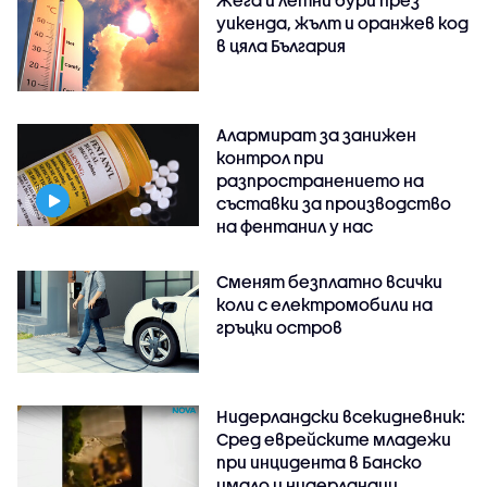
Жега и летни бури през
уикенда, жълт и оранжев код
в цяла България
Алармират за занижен
контрол при
разпространението на
съставки за производство
на фентанил у нас
Сменят безплатно всички
коли с електромобили на
гръцки остров
Нидерландски всекидневник:
Сред еврейските младежи
при инцидента в Банско
имало и нидерландци