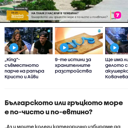
„King”-
9-те истини за
Ще има л
съвместното
хранителните
делото 
парче на рапъра
разстройства
акушерка
Кристо и Айви
Ковачева
Българското или гръцкото море
е по-чисто и по-евтино?
„Аз и моите колеги категорично избираме да