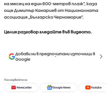
на месец на един 600-метров плаж”, каза
още Димитър Канариев от Националната
асоциация „Българско Черноморие”.
Целия разговор гледайте във видеото.
Добави ни в предпочитани източници в
Google
Последвайте ни
NewsLetter
Google News
Youtube