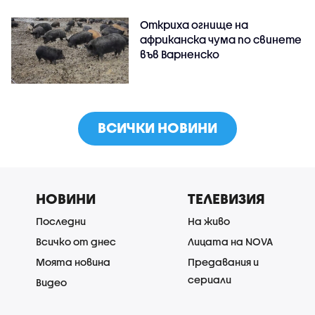
Откриха огнище на
африканска чума по свинете
във Варненско
ВСИЧКИ НОВИНИ
НОВИНИ
ТЕЛЕВИЗИЯ
Последни
На живо
Всичко от днес
Лицата на NOVA
Моята новина
Предавания и
сериали
Видео