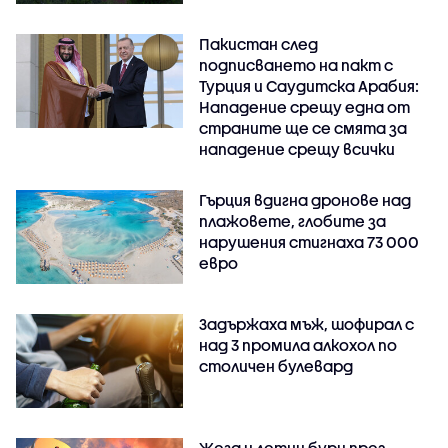
Пакистан след
подписването на пакт с
Турция и Саудитска Арабия:
Нападение срещу една от
страните ще се смята за
нападение срещу всички
Гърция вдигна дронове над
плажовете, глобите за
нарушения стигнаха 73 000
евро
Задържаха мъж, шофирал с
над 3 промила алкохол по
столичен булевард