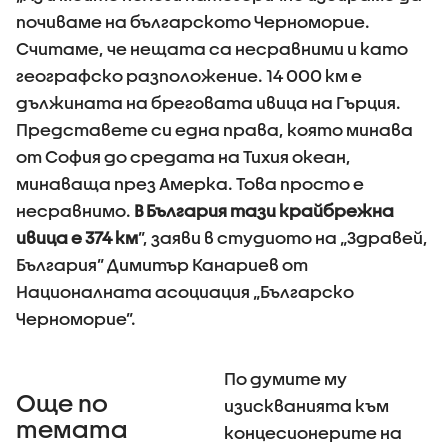
почиваме на българското Черноморие.
Считаме, че нещата са несравними и като
географско разположение. 14 000 км е
дължината на бреговата ивица на Гърция.
Представете си една права, която минава
от София до средата на Тихия океан,
минаваща през Амерка. Това просто е
несравнимо.
В България тази крайбрежна
ивица е 374 км
”, заяви в студиото на „Здравей,
България” Димитър Канариев от
Националната асоциация „Българско
Черноморие”.
По думите му
Още по
изискванията към
темата
концесионерите на