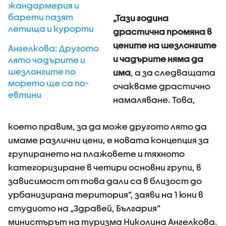
жандармерия и
барети пазят
„Тази година
летища и курорти
драстична промяна в
цените на шезлонгите
Ангелкова: Другото
и чадърите няма да
лято чадърите и
шезлонгите по
има
, а за следващата
морето ще са по-
очакваме драстично
евтини
намаляване. Това,
което правим, за да може другото лято да
имаме различни цени, е новата концепция за
групирането на плажовете и тяхното
категоризиране в четири основни групи, в
зависимост от това дали са в близост до
урбанизирана територия”, заяви на 1 юни в
студиото на „Здравей, България”
министърът на туризма Николина Ангелкова.