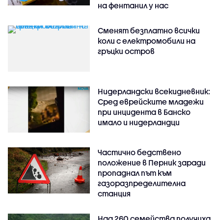
на фентанил у нас
Сменят безплатно всички
коли с електромобили на
гръцки остров
Нидерландски всекидневник:
Сред еврейските младежи
при инцидента в Банско
имало и нидерландци
Частично бедствено
положение в Перник заради
пропаднал път към
газоразпределителна
станция
Над 260 семейства получиха