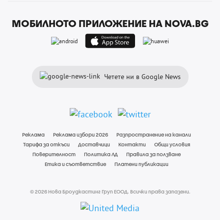
МОБИЛНОТО ПРИЛОЖЕНИЕ НА NOVA.BG
Четете ни в Google News
Реклама
Реклама избори 2026
Разпространение на канали
Тарифа за откъси
Доставчици
Контакти
Общи условия
Поверителност
Политика ЛД
Правила за ползване
Етика и съответствие
Платени публикации
© 2026 Нова Броудкастинг Груп ЕООД. Всички права запазени.