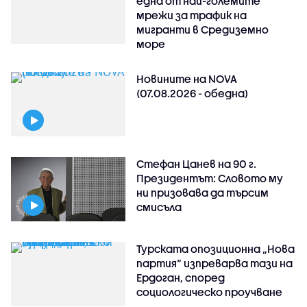
една от най-големите
мрежи за трафик на
мигранти в Средиземно
море
Новините на NOVA
(07.08.2026 - обедна)
Стефан Цанев на 90 г.
Президентът: Словото му
ни призовава да търсим
смисъла
Турската опозиционна „Нова
партия“ изпреварва тази на
Ердоган, според
социологическо проучване