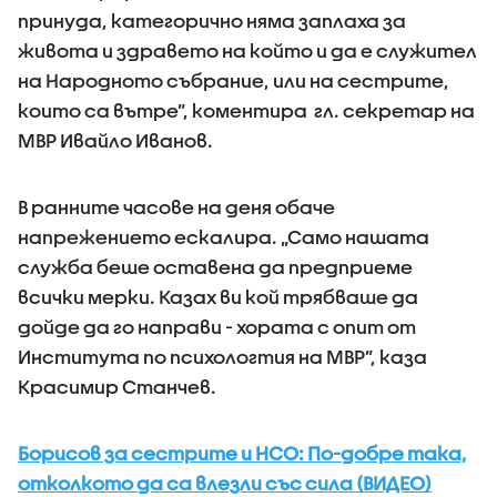
принуда, категорично няма заплаха за
живота и здравето на който и да е служител
на Народното събрание, или на сестрите,
които са вътре”, коментира гл. секретар на
МВР Ивайло Иванов.
В ранните часове на деня обаче
напрежението ескалира. „Само нашата
служба беше оставена да предприеме
всички мерки. Казах ви кой трябваше да
дойде да го направи - хората с опит от
Института по психологтия на МВР”, каза
Красимир Станчев.
Борисов за сестрите и НСО: По-добре така,
отколкото да са влезли със сила (ВИДЕО)