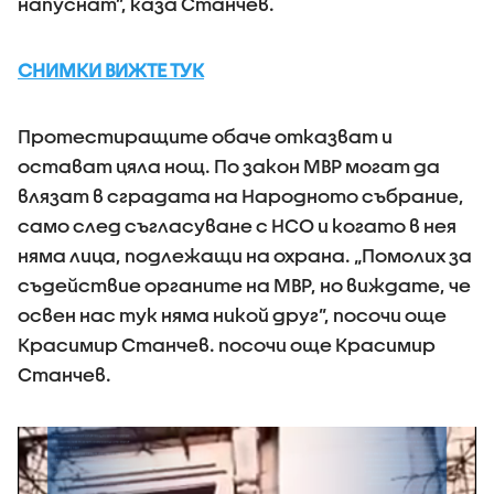
напуснат”, каза Станчев.
СНИМКИ ВИЖТЕ ТУК
Протестиращите обаче отказват и
остават цяла нощ. По закон МВР могат да
влязат в сградата на Народното събрание,
само след съгласуване с НСО и когато в нея
няма лица, подлежащи на охрана. „Помолих за
съдействие органите на МВР, но виждате, че
освен нас тук няма никой друг”, посочи още
Красимир Станчев. посочи още Красимир
Станчев.