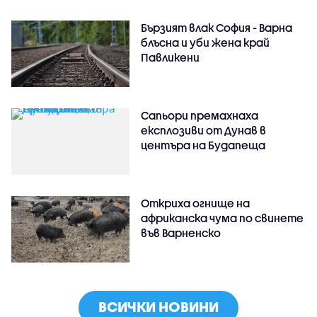
Бързият влак София - Варна
блъсна и уби жена край
Павликени
Сапьори премахнаха
експлозиви от Дунав в
центъра на Будапеща
Откриха огнище на
африканска чума по свинете
във Варненско
ВСИЧКИ НОВИНИ