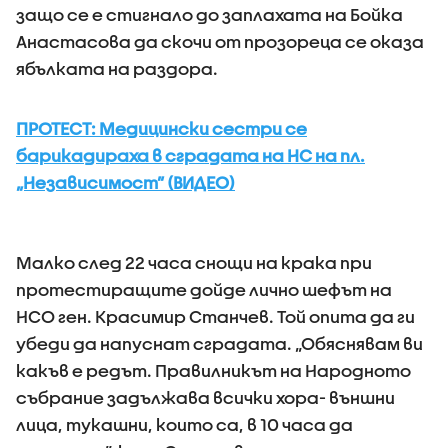
защо се е стигнало до заплахата на Бойка
Анастасова да скочи от прозореца се оказа
ябълката на раздора.
ПРОТЕСТ: Медицински сестри се
барикадираха в сградата на НС на пл.
„Независимост” (ВИДЕО)
Малко след 22 часа снощи на крака при
протестиращите дойде лично шефът на
НСО ген. Красимир Станчев. Той опита да ги
убеди да напуснат сградата. „Обяснявам ви
какъв е редът. Правилникът на Народното
събрание задължава всички хора- външни
лица, тукашни, които са, в 10 часа да