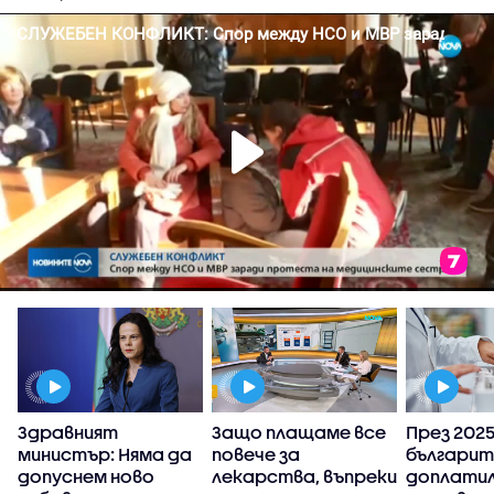
Здравният
Защо плащаме все
През 2025 
министър: Няма да
повече за
българит
у
допуснем ново
лекарства, въпреки
доплатил