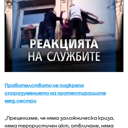
Правителството не подкрепя
споразумението на протестиращите
мед.сестри
„Преценихме, че няма заложническа криза,
няма терористичен акт, отвличане, няма