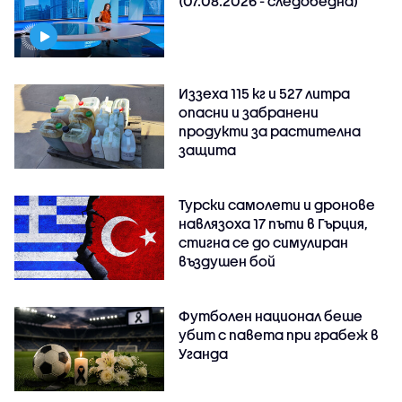
(07.08.2026 - следобедна)
Иззеха 115 кг и 527 литра
опасни и забранени
продукти за растителна
защита
Турски самолети и дронове
навлязоха 17 пъти в Гърция,
стигна се до симулиран
въздушен бой
Футболен национал беше
убит с павета при грабеж в
Уганда