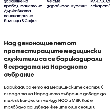
забавяне на
че сме
млн. лв. з
пребазирането на
здравноосигурени?
лекарств
Държавната
психиатрична
болница в София
Над денонощие пет от
протестиращите медицински
служители са се барикадирали
в сградата на Народното
събрание
Барикадирането на медицинските сестри в
сградата на Народното събрание доведе до
тежък конфликт между НСО и МВР. Кой е
трябвало да изведе жените още снощи и