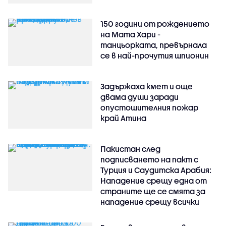
150 години от рождението
на Мата Хари -
танцьорката, превърнала
се в най-прочутия шпионин
Задържаха кмет и още
двама души заради
опустошителния пожар
край Атина
Пакистан след
подписването на пакт с
Турция и Саудитска Арабия:
Нападение срещу една от
страните ще се смята за
нападение срещу всички