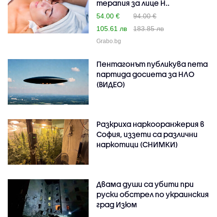
терапия за лице H..
54.00 €
94.00 €
105.61 лв
183.85 лв
Grabo.bg
Пентагонът публикува пета
партида досиета за НЛО
(ВИДЕО)
Разкриха наркооранжерия в
София, иззети са различни
наркотици (СНИМКИ)
Двама души са убити при
руски обстрeл по украинския
град Изюм