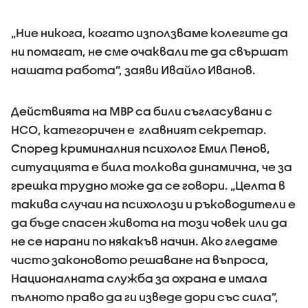
„Ние никога, когато използваме колегите да
ни помагат, не сме очаквали те да свършат
нашата работа”, заяви Ивайло Иванов.
Действията на МВР са били съгласувани с
НСО, категоричен е главният секретар.
Според криминалния психолог Емил Пенов,
ситуацията е била толкова динамична, че за
грешка трудно може да се говори. „Целта в
такива случаи на психолози и ръководители е
да бъде спасен живота на този човек или да
не се нарани по някакъв начин. Ако гледаме
чисто законовото решаване на въпроса,
Националната служба за охрана е имала
пълното право да ги изведе дори със сила”,