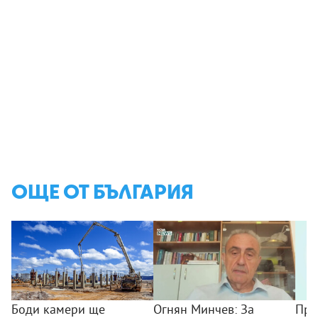
ОЩЕ ОТ БЪЛГАРИЯ
Боди камери ще
Огнян Минчев: За
Про