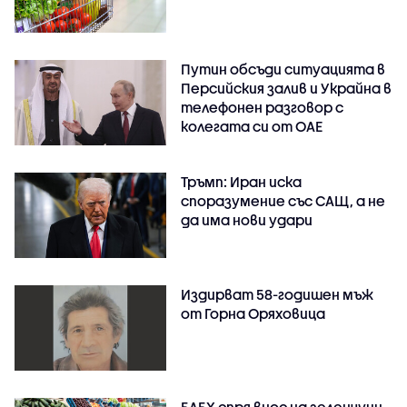
Путин обсъди ситуацията в
Персийския залив и Украйна в
телефонен разговор с
колегата си от ОАЕ
Тръмп: Иран иска
споразумение със САЩ, а не
да има нови удари
Издирват 58-годишен мъж
от Горна Оряховица
БАБХ спря внос на зеленчуци