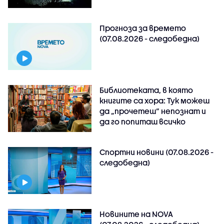
Прогноза за времето
(07.08.2026 - следобедна)
Библиотеката, в която
книгите са хора: Тук можеш
да „прочетеш“ непознат и
да го попиташ всичко
Спортни новини (07.08.2026 -
следобедна)
Новините на NOVA