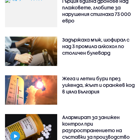
Гърция вдигна дронове над
плажовете, глобите за
нарушения стигнаха 73 000
евро
Задържаха мъж, шофирал с
над 3 промила алкохол по
столичен булевард
Жега и летни бури през
уикенда, жълт и оранжев код
в цяла България
Алармират за занижен
контрол при
разпространението на
съставки за производство