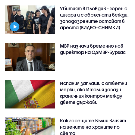
Убитият в Пловдив - горен с
цигари и с обръснати вежди,
заподозрените остават в
ареста (ВИДЕО+СНИМКИ)
МВР назначи временно нов
директор на ОДМВР-Бургас
Испания заплаши с ответни
мерки, ако Италия запази
граничния контрол между
двете държави
Как горещите вълни влияят
на цените на храните по
света