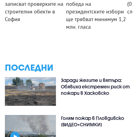
записват проверките на
победа на
(07.
строителни обекти в
президентските избори
сле
София
ще трябват минимум 1,2
млн. гласа
ПОСЛЕДНИ
Заради жегите и вятъра:
Обявиха екстремен риск от
пожари в Хасковско
Голям пожар в Пловдивско
(ВИДЕО+СНИМКИ)