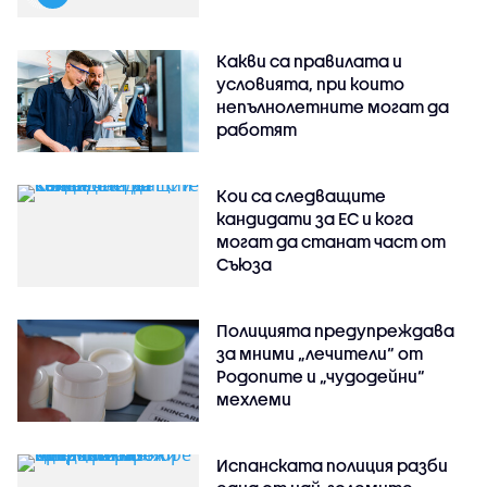
Какви са правилата и
условията, при които
непълнолетните могат да
работят
Кои са следващите
кандидати за ЕС и кога
могат да станат част от
Съюза
Полицията предупреждава
за мними „лечители“ от
Родопите и „чудодейни“
мехлеми
Испанската полиция разби