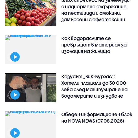
с наднормено съдържание
на пестициди и смокини,
замърсени с афлатоксини
Как водораслите се
превръщат в материал за
изолация на жилища
Казусът „ВиК-Бургас“:
Хотели плащали до 30 000
лева след манипулиране на
водомерите и изнудване
Обеден информационен блок
на NOVA NEWS (07.08.2026)