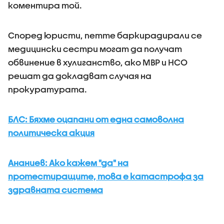
коментира той.
Според юристи, петте баркирадирали се
медицински сестри могат да получат
обвинение в хулиганство, ако МВР и НСО
решат да докладват случая на
прокуратурата.
БЛС: Бяхме оцапани от една самоволна
политическа акция
Ананиев: Ако кажем "да" на
протестиращите, това е катастрофа за
здравната система