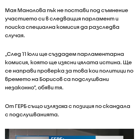
Мая Манолова пък не постави под съмнение
участието си в следващия парламент и
поиска специална комисия да разследва
случая.
„След 11 юли ще създадем парламентарна
комисия, която ще изясни цялата истина. Ще
се направи проверка за това кои политици по
времето на Борисов са подслушвани
незаконно”, обяви тя.
От ГЕРБ също излязоха с позиция по скандала
с подслушванията.