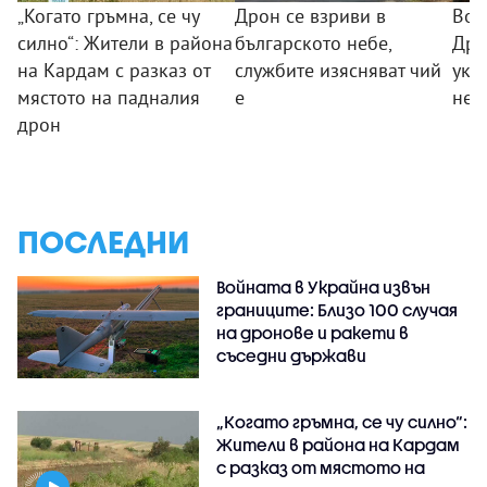
„Когато гръмна, се чу
Дрон се взриви в
Вое
силно“: Жители в района
българското небе,
Дро
на Кардам с разказ от
службите изясняват чий
укр
мястото на падналия
е
не 
дрон
ПОСЛЕДНИ
Войната в Украйна извън
границите: Близо 100 случая
на дронове и ракети в
съседни държави
„Когато гръмна, се чу силно“:
Жители в района на Кардам
с разказ от мястото на