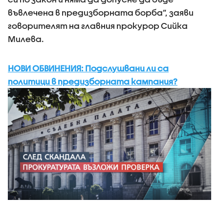
въвлечена в предизборната борба”, заяви
говорителят на главния прокурор Сийка
Милева.
НОВИ ОБВИНЕНИЯ: Подслушвани ли са
политици в предизборната кампания?