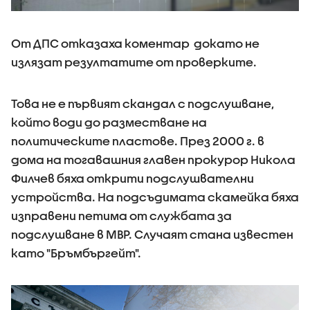
От ДПС отказаха коментар докато не
излязат резултатите от проверките.
Това не е първият скандал с подслушване,
който води до разместване на
политическите пластове. През 2000 г. в
дома на тогавашния главен прокурор Никола
Филчев бяха открити подслушвателни
устройства. На подсъдимата скамейка бяха
изправени петима от службата за
подслушване в МВР. Случаят стана известен
като "Бръмбъргейт".