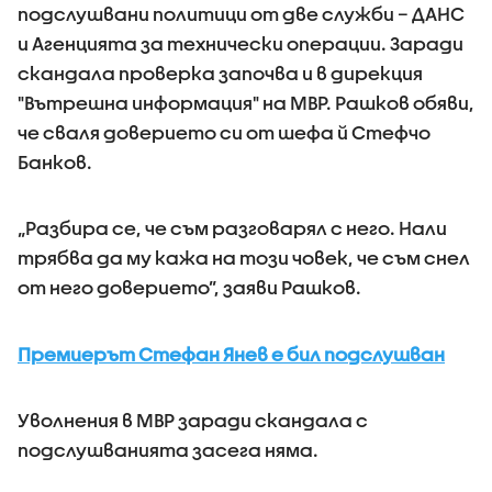
подслушвани политици от две служби – ДАНС
и Агенцията за технически операции. Заради
скандала проверка започва и в дирекция
"Вътрешна информация" на МВР. Рашков обяви,
че сваля доверието си от шефа й Стефчо
Банков.
„Разбира се, че съм разговарял с него. Нали
трябва да му кажа на този човек, че съм снел
от него доверието”, заяви Рашков.
Премиерът Стефан Янев е бил подслушван
Уволнения в МВР заради скандала с
подслушванията засега няма.