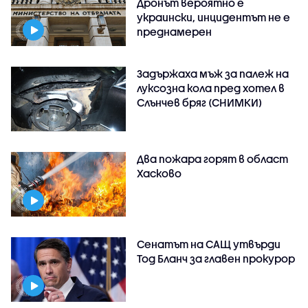
Дронът вероятно е
украински, инцидентът не е
преднамерен
Задържаха мъж за палеж на
луксозна кола пред хотел в
Слънчев бряг (СНИМКИ)
Два пожара горят в област
Хасково
Сенатът на САЩ утвърди
Тод Бланч за главен прокурор