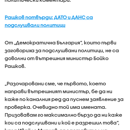
Рашков потвърди: ДАТО и ДАНС са
подслушвали политици
От „Демократична България“, които първи
заговориха за подслушвани политици, не са
доволни от вътрешния министър Бойко
Рашков.
„Разочаровани сме, че първото, което
направи вътрешният министър, бе да ни
каже по каналния ред да пуснем заявление за
проверка. Очевидно той има имената.
Призовавам го максимално бързо да ни каже
кои са подслушвани и кой е разрешил това”,