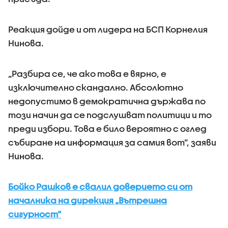
Реакция дойде и от лидера на БСП Корнелия
Нинова.
„Разбира се, че ако това е вярно, е
изключително скандално. Абсолютно
недопустимо в демократична държава по
този начин да се подслушват политици и то
преди избори. Това е било вероятно с оглед
събиране на информация за самия вот”, заяви
Нинова.
Бойко Рашков е свалил доверието си от
началника на дирекция „Вътрешна
сигурност“