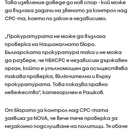
Това изявление доведе до нов спор - кой може
да възлага задачи на звеното за контрол над
СРС-та, което по закон е независимо.
„Прокуратурата не може да възлага
проверка на Националното бюро.
Българската прокуратура така и не можа
да разбере, че НБКСРС е независим държавен
орган, който е упълномощен да осъществява
такава проверка, включително и върху
прокуратурата. Това показва правно
невежество”, категоричен е Рашков.
От Бюрото за контрол над СРС-тата
заявиха за NOVA, че вече тече проверка за
незаконно подслушване на политици. Тя обаче