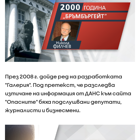
През 2008 г. дойде ред на разработката
"Галерия". Под претекст, че разследва
изтичане на информация от ДАНС към сайта
"Опасните" бяха подслушвани депутати,
журналисти и бизнесмени.