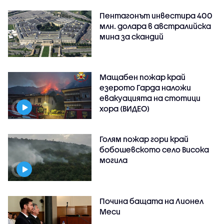
Пентагонът инвестира 400
млн. долара в австралийска
мина за скандий
Мащабен пожар край
езерото Гарда наложи
евакуацията на стотици
хора (ВИДЕО)
Голям пожар гори край
бобошевското село Висока
могила
Почина бащата на Лионел
Меси