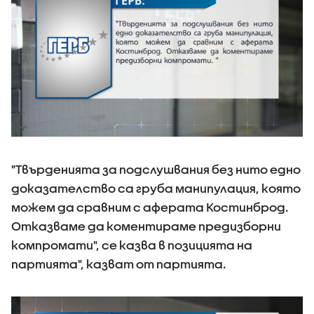
"Твърденията за подслушвания без нито едно
доказателство са груба манипулация, която
можем да сравним с аферата Костинброд.
Отказваме да коментираме предизборни
компромати", се казва в позицията на
партията", казват от партията.