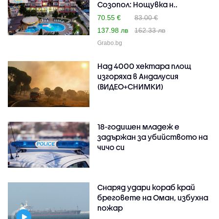
Созопол: Нощувка н..
70.55 €
83.00 €
137.98 лв
162.33 лв
Grabo.bg
Над 4000 хектара площ
изгоряха в Андалусия
(ВИДЕО+СНИМКИ)
18-годишен младеж е
задържан за убийството на
чичо си
Снаряд удари кораб край
бреговете на Оман, избухна
пожар