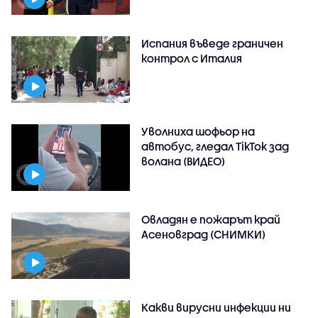
Испания въведе граничен
контрол с Италия
Уволниха шофьор на
автобус, гледал TikTok зад
волана (ВИДЕО)
Овладян е пожарът край
Асеновград (СНИМКИ)
Какви вирусни инфекции ни