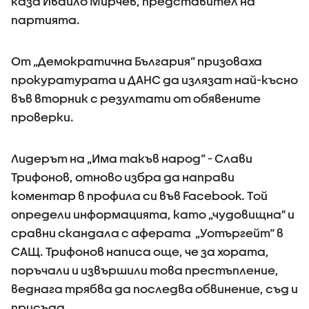
каза Ивайло Мирчев, представител на
партията.
От „Демократична България” призоваха
прокуратурата и ДАНС да излязат най-късно
във вторник с резултати от обявените
проверки.
Лидерът на „Има такъв народ” - Слави
Трифонов, отново избра да направи
коментар в профила си във Facebook. Tой
определи информацията, като „чудовищна" и
сравни скандала с аферата „Уотъргейт“ в
САЩ. Трифонов написа още, че за хората,
поръчали и извършили това престъпление,
веднага трябва да последва обвинение, съд и
присъда.