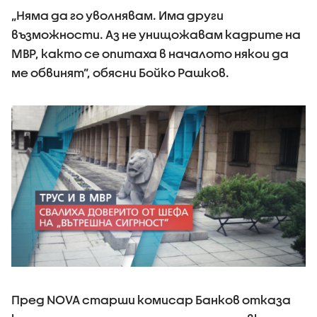
„Няма да го уволнявам. Има други
възможности. Аз не унищожавам кадрите на
МВР, както се опитаха в началото някои да
ме обвинят”, обясни Бойко Рашков.
Пред NOVA старши комисар Банков отказа