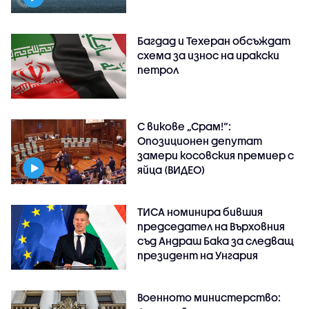
Багдад и Техеран обсъждат
схема за износ на иракски
петрол
С викове „Срам!“:
Опозиционен депутат
замери косовския премиер с
яйца (ВИДЕО)
ТИСА номинира бившия
председател на Върховния
съд Андраш Бака за следващ
президент на Унгария
Военното министерство: