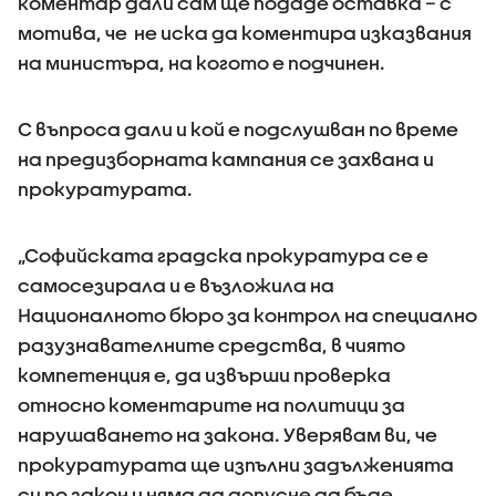
коментар дали сам ще подаде оставка – с
мотива, че не иска да коментира изказвания
на министъра, на когото е подчинен.
С въпроса дали и кой е подслушван по време
на предизборната кампания се захвана и
прокуратурата.
„Софийската градска прокуратура се е
самосезирала и е възложила на
Националното бюро за контрол на специално
разузнавателните средства, в чиято
компетенция е, да извърши проверка
относно коментарите на политици за
нарушаването на закона. Уверявам ви, че
прокуратурата ще изпълни задълженията
си по закон и няма да допусне да бъде