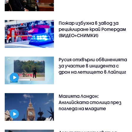
Пожар избухна в завод за
рециклиране край Ротердам
(ВИДЕО+СНИМКИ)
Русия отхвърли обвиненията
за участие в инцидента с
дрон на летището в Лайпциг
Магията Лондон:
Английската столица през
погледа на младите