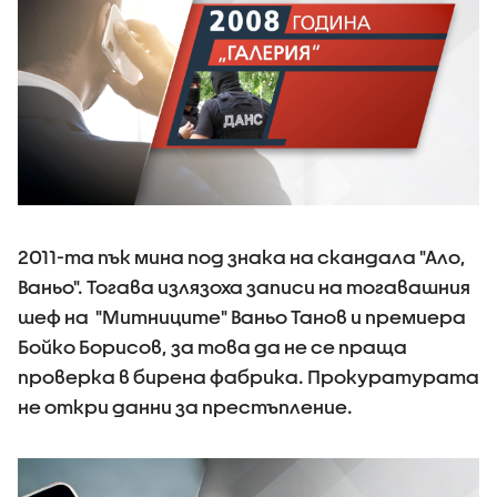
2011-та пък мина под знака на скандала "Ало,
Ваньо". Тогава излязоха записи на тогавашния
шеф на "Митниците" Ваньо Танов и премиера
Бойко Борисов, за това да не се праща
проверка в бирена фабрика. Прокуратурата
не откри данни за престъпление.