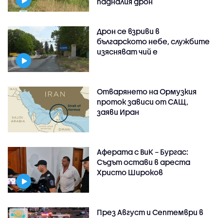
падналия дрон
Дрон се взриви в
българското небе, службите
изясняват чий е
Отварянето на Ормузкия
проток зависи от САЩ,
заяви Иран
Аферата с ВиК – Бургас:
Съдът остави в ареста
Христо Широков
През Август и Септември в