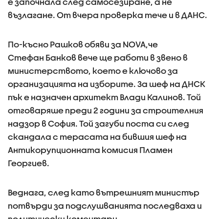
е започнала след самосезиране, а не
възлагане. От вчера проверка тече и в ДАНС.
По-късно Рашков обяви за NOVA,че
Стефан Банков вече ще работи в звено в
министерството, което е ключово за
организацията на изборите. За шеф на ДНСК
пък е назначен архитект Влади Калинов. Той
отговаряше преди 2 години за строителния
надзор в София. Той загуби поста си след
скандала с терасата на бившия шеф на
Антикорупционната комисия Пламен
Георгиев.
Веднага, след като вътрешният министър
потвърди за подслушванията последваха и
политически коментари.