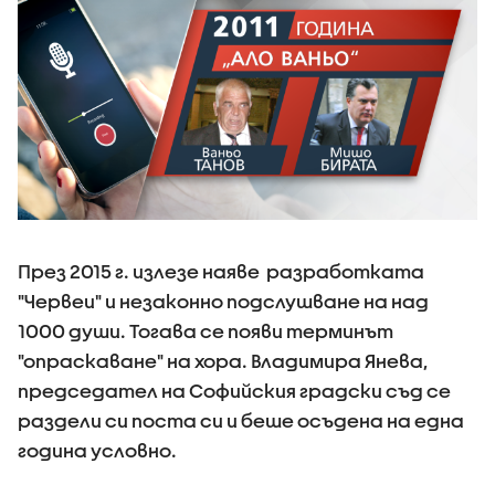
През 2015 г. излезе наяве разработката
"Червеи" и незаконно подслушване на над
1000 души. Тогава се появи терминът
"опраскаване" на хора. Владимира Янева,
председател на Софийския градски съд се
раздели си поста си и беше осъдена на една
година условно.