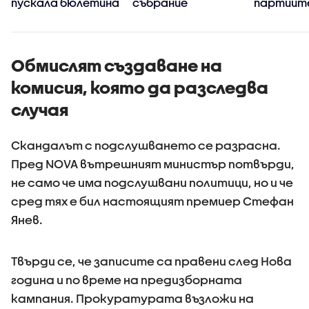
пускала бюлетина
събрание
партиит
„Величие
извън па
Обмислят създаване на
комисия, която да разследва
случая
Скандалът с подслушването се разрасна.
Пред NOVA вътрешният министър потвърди,
не само че има подслушвани политици, но и че
сред тях е бил настоящият премиер Стефан
Янев.
Твърди се, че записите са правени след Нова
година и по време на предизборната
кампания. Прокуратурата възложи на