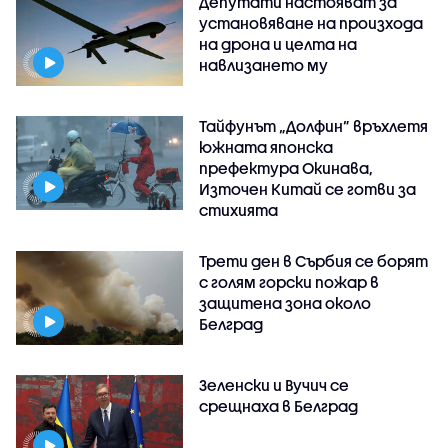
Депутати настояват за
установяване на произхода
на дрона и целта на
навлизането му
Тайфунът „Долфин” връхлетя
южната японска
префектура Окинава,
Източен Китай се готви за
стихията
Трети ден в Сърбия се борят
с голям горски пожар в
защитена зона около
Белград
Зеленски и Вучич се
срещнаха в Белград