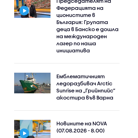
Председателят на
Федерацията на
ционистите в
България: Групата
деца в Банско е дошла
на международен
лагер по наша
инициатива
Емблематичният
ледоразбивач Arctic
Sunrise на „Грийнпийс”
акостира във Варна
Новините на NOVA
(07.08.2026 - 8.00)