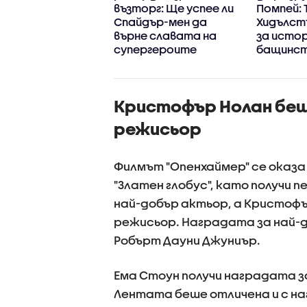
 25 години по-
възторг: Ще успее ли
Помпей: 
о (ВИДЕО)
Спайдър-мен да
Хидълст
върне славата на
за исто
супергероите
бащинст
новата 
Кристофър Нолан беш
режисьор
Филмът "Опенхаймер" се оказ
"Златен глобус", като получи 
най-добър актьор, а Кристофъ
режисьор. Наградата за най-
Робърт Дауни Джуниър.
Ема Стоун получи наградата за
Лентата беше отличена и с на