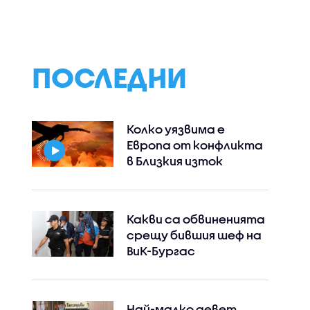
кран
срещу Путин“: За
„Оскар” за тре
грозното лице на
поредна година
пропагандата
ПОСЛЕДНИ
Колко уязвима е
Европа от конфликта
в Близкия изток
Какви са обвиненията
срещу бившия шеф на
ВиК-Бургас
Най-малко девет