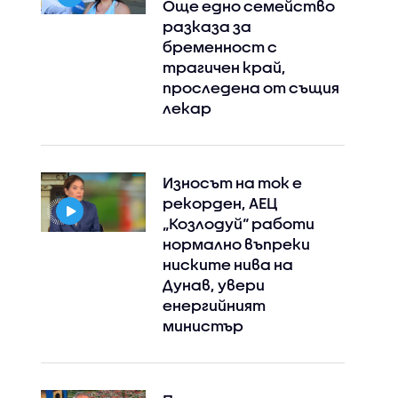
Още едно семейство
разказа за
бременност с
трагичен край,
проследена от същия
лекар
Износът на ток е
рекорден, АЕЦ
„Козлодуй“ работи
нормално въпреки
ниските нива на
Дунав, увери
енергийният
министър