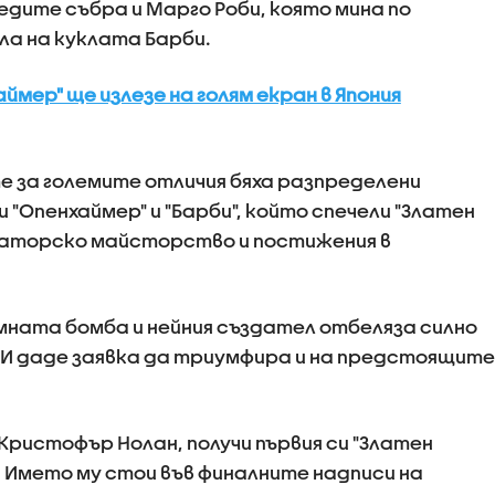
едите събра и Марго Роби, която мина по
ла на куклата Барби.
ймер" ще излезе на голям екран в Япония
 за големите отличия бяха разпределени
"Опенхаймер" и "Барби", който спечели "Златен
ераторско майсторство и постижения в
ната бомба и нейния създател отбеляза силно
. И даде заявка да триумфира и на предстоящите
Кристофър Нолан, получи първия си "Златен
. Името му стои във финалните надписи на