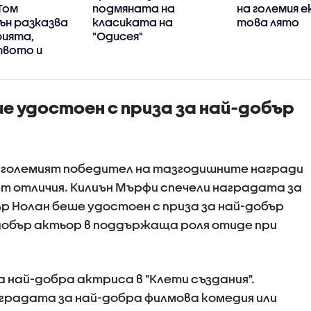
Том
подмяната на
на големия е
ън разказва
класиката на
това лято
рията,
"Одисея"
вото и
си страст
е удостоен с приза за най-добър
а големият победител на тазгодишните награди
пет отличия. Килиън Мърфи спечели наградата за
р Нолан беше удостоен с приза за най-добър
добър актьор в поддържаща роля отиде при
 най-добра актриса в "Клети създания".
градата за най-добра филмова комедия или