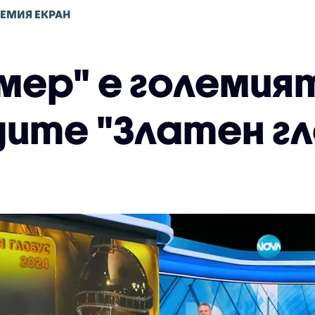
ЛЕМИЯ ЕКРАН
мер" е големия
дите "Златен гл