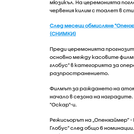
мюзикъл. На церемонията погл
червения килим с тоалет в сти
След месеци обмисляне "Опенха
(СНИМКИ)
Преди церемонията прогнозите
основно между касовите филми 
глобус" в категорията за оп
разпространението.
Филмът за раждането на атом
начало в сезона на наградите
"Оскар"-и.
Режисьорът на „Опенхаймер” - 
Глобус" след общо 6 номинации