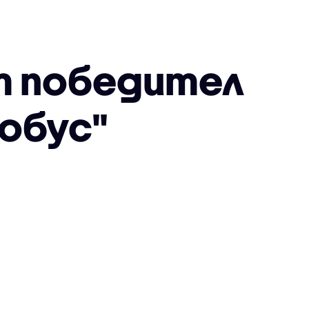
т победител
обус"