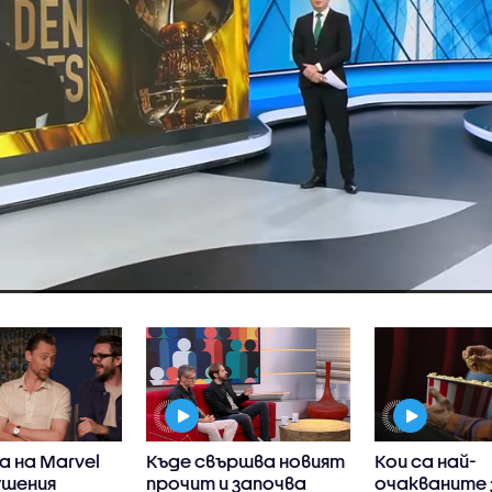
 на Marvel
Къде свършва новият
Кои са най-
ушения
прочит и започва
очакваните 