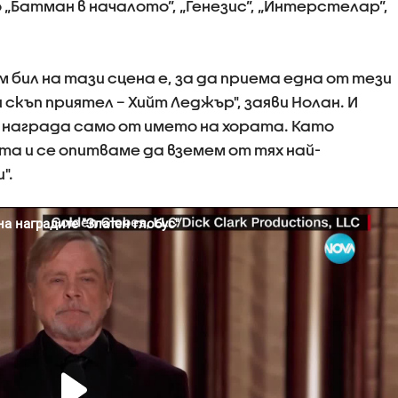
Батман в началото”, „Генезис”, „Интерстелар”,
 бил на тази сцена е, за да приема една от тези
къп приятел – Хийт Леджър", заяви Нолан. И
и награда само от името на хората. Като
та и се опитваме да вземем от тях най-
".