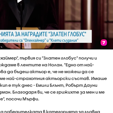
аймер", първия си "Златен глобус" получи и
ждаме в лентите на Нолан. "Едно от най-
ва да бъдеш актьор е, че не можеш да се
ахме най-страхотния актьорски състав. Имаше
кип е тук днес - Емили Блънт, Робърт Дауни
ман. Благодаря ви, че се грижихте за мен и ме
е", посочи Мърфи.
са победителката в категорията за главна