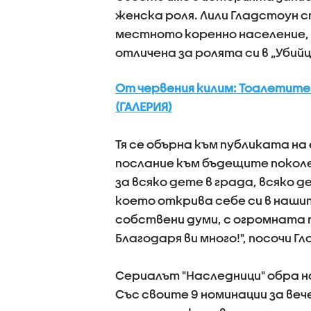
женска роля. Лили Гладстоун 
местното коренно население, 
отличена за ролята си в „Уби
От червения килим: Тоалетите
(ГАЛЕРИЯ)
Тя се обърна към публиката на 
послание към бъдещите поколен
за всяко дете в града, всяко 
което открива себе си в наши
собствени думи, с огромната 
Благодаря ви много!", посочи Г
Сериалът "Наследници" обра н
Със своите 9 номинации за веч