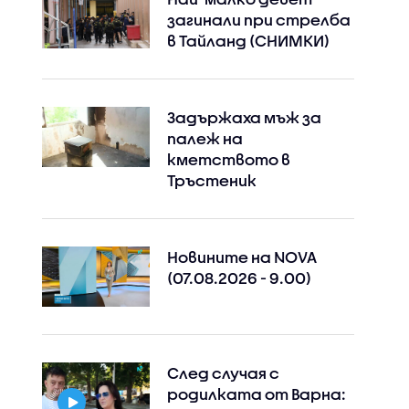
загинали при стрелба
в Тайланд (СНИМКИ)
Задържаха мъж за
палеж на
кметството в
Тръстеник
Новините на NOVA
(07.08.2026 - 9.00)
След случая с
родилката от Варна: