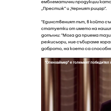
емблематични продукции като „
„Престиж” и „Черният рицар”.
"Единственият път, в който съм
статуетки от името на нашия с
допълни: "Мога да приема таз
режисьори, ние събираме хора
доброто, на което са способни