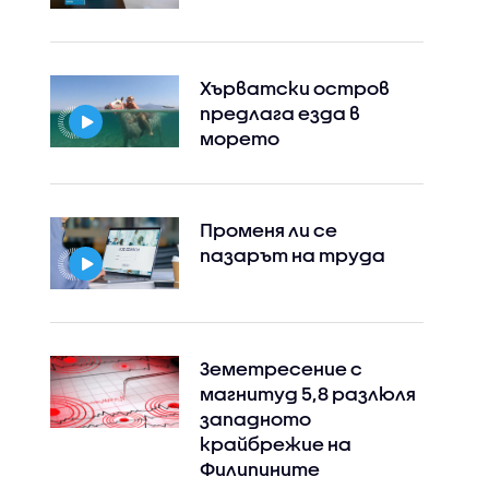
Хърватски остров
предлага езда в
морето
Променя ли се
пазарът на труда
Земетресение с
магнитуд 5,8 разлюля
западното
крайбрежие на
Филипините