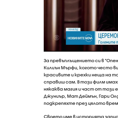
За превъплъщението си в "Опенх
Килиън Мърфи, когото често ви
красивите и крехки неща на то
справиш сам. В този филм им
някаква магия и част от този е
Джуниър, Мат Деймън, Гари Олд
подкрепяхте през цялото врем
Своето име в историята запи