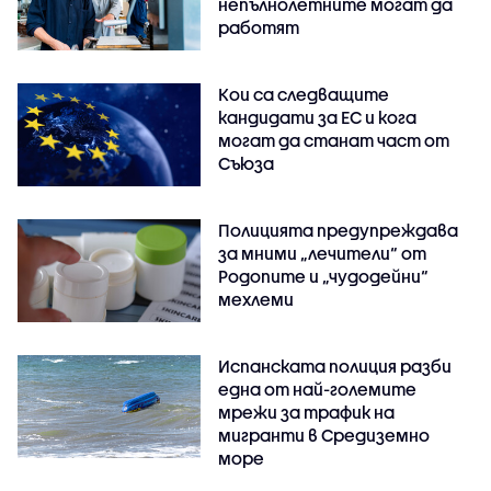
непълнолетните могат да
работят
Кои са следващите
кандидати за ЕС и кога
могат да станат част от
Съюза
Полицията предупреждава
за мними „лечители“ от
Родопите и „чудодейни“
мехлеми
Испанската полиция разби
една от най-големите
мрежи за трафик на
мигранти в Средиземно
море