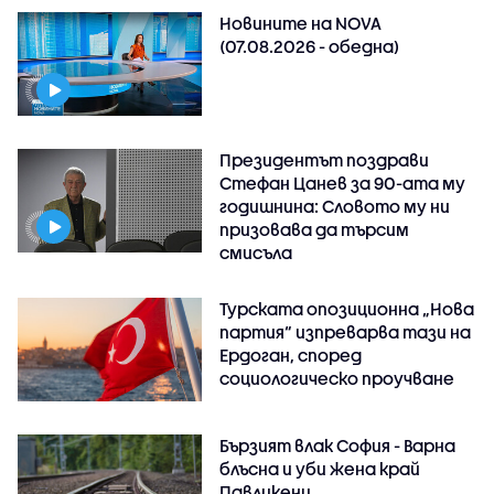
Новините на NOVA
(07.08.2026 - обедна)
Президентът поздрави
Стефан Цанев за 90-ата му
годишнина: Словото му ни
призовава да търсим
смисъла
Турската опозиционна „Нова
партия“ изпреварва тази на
Ердоган, според
социологическо проучване
Бързият влак София - Варна
блъсна и уби жена край
Павликени