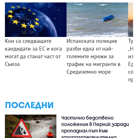
Кои са следващите
Испанската полиция
Тур
кандидати за ЕС и кога
разби една от най-
„Но
могат да станат част от
големите мрежи за
изп
Съюза
трафик на мигранти в
Ерд
Средиземно море
соц
про
ПОСЛЕДНИ
Частично бедствено
положение в Перник заради
пропаднал път към
газоразпределителна