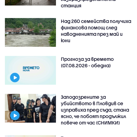
станция
Над 260 семейства получиха
финансова помощ след
наводненията през май и
юни
Прогноза за времето
(07.08.2026 - обедна)
Заподозрените за
убийството в Пловдив се
изправиха пред съда, стана
ясно, че побоят продължил
повече от час (СНИМКИ)