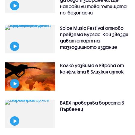
направи ли това пътищата
по-безопасни
Spice Music Festival отново
превзема Бургас: Кои звезди
дават старт на
тазгодишното издание
Колко уязвима е Европа от
конфликта в Близкия изток
БАБХ проверява борсата в
Първенец