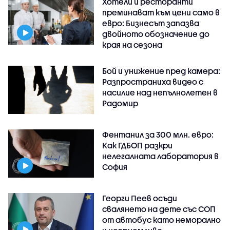
Хотели и ресторанти
преминават към цени само в
евро: Бизнесът запазва
двойното обозначение до
края на сезона
Бой и унижение пред камера:
Разпространиха видео с
насилие над непълнолетен в
Радомир
Фентанил за 300 млн. евро:
Как ГДБОП разкри
нелегалната лаборатория в
София
Георги Пеев осъди
свалянето на дете със СОП
от автобус като неморално