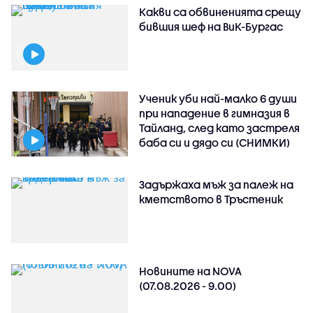
Какви са обвиненията срещу
бившия шеф на ВиК-Бургас
Ученик уби най-малко 6 души
при нападение в гимназия в
Тайланд, след като застреля
баба си и дядо си (СНИМКИ)
Задържаха мъж за палеж на
кметството в Тръстеник
Новините на NOVA
(07.08.2026 - 9.00)