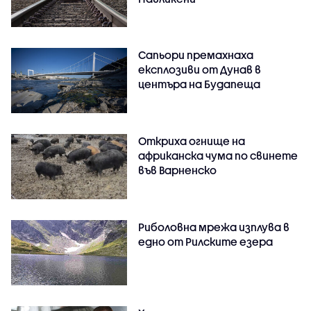
Сапьори премахнаха
експлозиви от Дунав в
центъра на Будапеща
Откриха огнище на
африканска чума по свинете
във Варненско
Риболовна мрежа изплува в
едно от Рилските езера