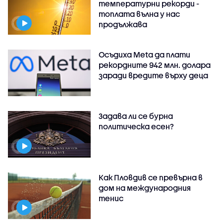
температурни рекорди -
топлата вълна у нас
продължава
Осъдиха Meta да плати
рекордните 942 млн. долара
заради вредите върху деца
Задава ли се бурна
политическа есен?
Как Пловдив се превърна в
дом на международния
тенис