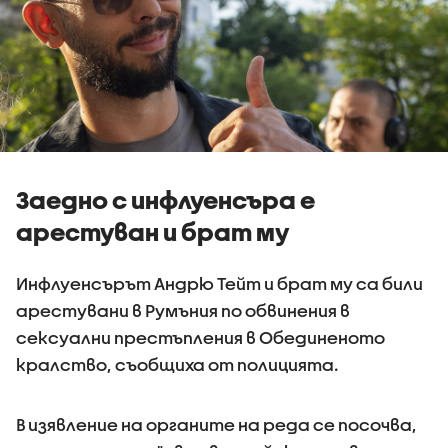
Заедно с инфлуенсъра е
арестуван и брат му
Инфлуенсърът Андрю Тейт и брат му са били
арестувани в Румъния по обвинения в
сексуални престъпления в Обединеното
кралство, съобщиха от полицията.
В изявление на органите на реда се посочва,