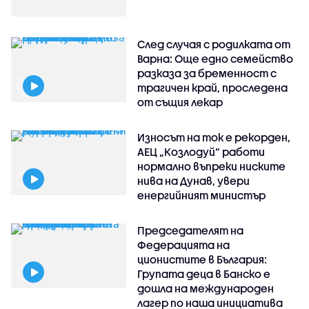
След случая с родилката от
Варна: Още едно семейство
разказа за бременност с
трагичен край, проследена
от същия лекар
Износът на ток е рекорден,
АЕЦ „Козлодуй“ работи
нормално въпреки ниските
нива на Дунав, увери
енергийният министър
Председателят на
Федерацията на
ционистите в България:
Групата деца в Банско е
дошла на международен
лагер по наша инициатива