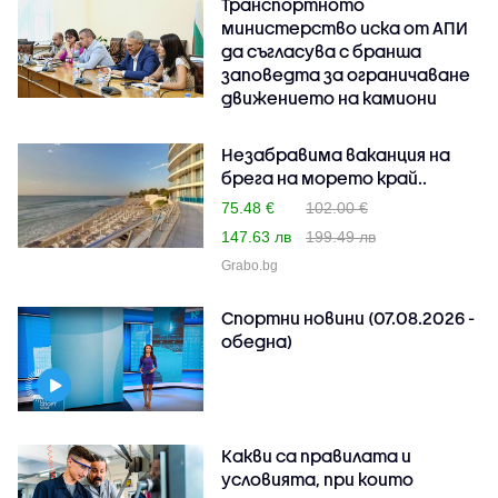
Транспортното
министерство иска от АПИ
да съгласува с бранша
заповедта за ограничаване
движението на камиони
Незабравима ваканция на
брега на морето край..
75.48 €
102.00 €
147.63 лв
199.49 лв
Grabo.bg
Спортни новини (07.08.2026 -
обедна)
Какви са правилата и
условията, при които