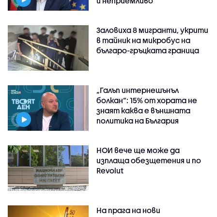
и неприемливо
Заловиха 8 мигранти, укрити
в тайник на микробус на
българо-гръцката граница
„Галъп интернешънъл
болкан“: 15% от хората не
знаят каква е външната
политика на България
НОИ вече ще може да
изплаща обезщетения и по
Revolut
На прага на нови