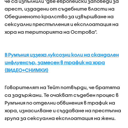
че са изпълнили "две европейски заповеди за
арест, издадени от съдебните власти на
Обединеното кралство за извършване на
сексуални престъпления и експлоатация на
хора на територията на Острова".
В Румъния иззеха луксозни коли на скандален
инфлуенсър, замесен в трафик на хора
(ВИДЕО+СНИМКИ)
Говорителят на Тейт потвърди, че братята
са задържани. Те очакват съдебен процес в
Румъния по отделни обвинения в трафик на
хора, изнасилване и създаване на престъпна
група за сексуална експлоатация на жени.