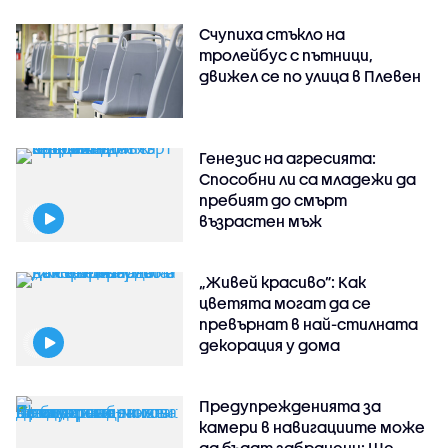
Счупиха стъкло на
тролейбус с пътници,
движел се по улица в Плевен
Генезис на агресията:
Способни ли са младежи да
пребият до смърт
възрастен мъж
„Живей красиво”: Как
цветята могат да се
превърнат в най-стилната
декорация у дома
Предупрежденията за
камери в навигациите може
да бъдат забранени: Ще