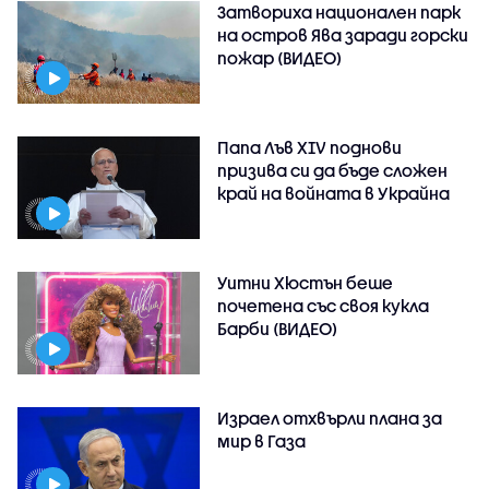
Затвориха национален парк
на остров Ява заради горски
пожар (ВИДЕО)
Папа Лъв XIV поднови
призива си да бъде сложен
край на войната в Украйна
Уитни Хюстън беше
почетена със своя кукла
Барби (ВИДЕО)
Израел отхвърли плана за
мир в Газа