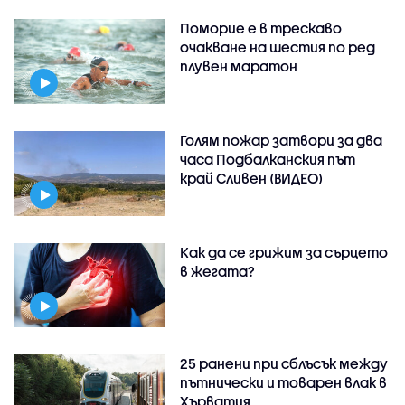
Поморие е в трескаво
очакване на шестия по ред
плувен маратон
Голям пожар затвори за два
часа Подбалканския път
край Сливен (ВИДЕО)
Как да се грижим за сърцето
в жегата?
25 ранени при сблъсък между
пътнически и товарен влак в
Хърватия