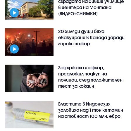
сградата на бивше училище
в центъра на Монтана
(ВИДЕО+СНИМКИ)
20 хиляди души бяха
евакуирани в Канада заради
горски пожар
Задържаха шофьор,
предложил подкуп на
полицаи, след положителен
тест за кокаин
Властите в Индонезия
заловиха над 1 тон кетамин
на стойност 100 млн. евро