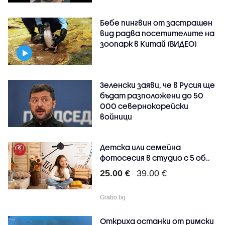
Бебе пингвин от застрашен
вид радва посетителите на
зоопарк в Китай (ВИДЕО)
Зеленски заяви, че в Русия ще
бъдат разположени до 50
000 севернокорейски
войници
Детска или семейна
фотосесия в студио с 5 об..
25.00 €
39.00 €
Grabo.bg
Откриха останки от римски