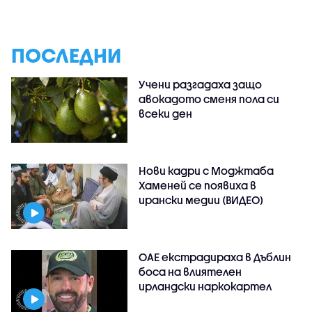
ПОСЛЕДНИ
Учени разгадаха защо
авокадото сменя пола си
всеки ден
Нови кадри с Моджтаба
Хаменей се появиха в
ирански медии (ВИДЕО)
ОАЕ екстрадираха в Дъблин
боса на влиятелен
ирландски наркокартел