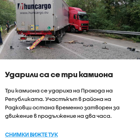
Ударили са се три камиона
Три камиона се удариха на Прохода на
Републиката. Участъкът в района на
Радковци остана временно затворен за
движение в продължение на два часа.
СНИМКИ ВИЖТЕ ТУК