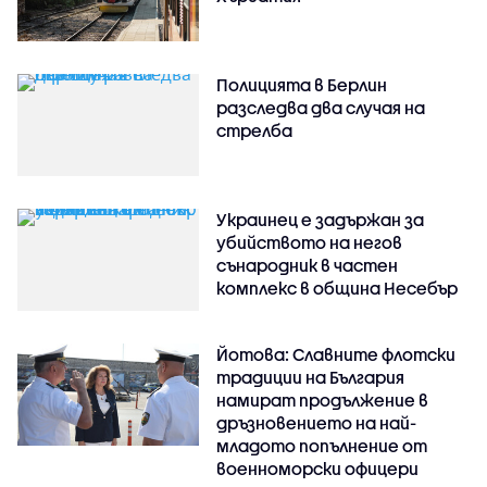
Полицията в Берлин
разследва два случая на
стрелба
Украинец е задържан за
убийството на негов
сънародник в частен
комплекс в община Несебър
Йотова: Славните флотски
традиции на България
намират продължение в
дръзновението на най-
младото попълнение от
военноморски офицери