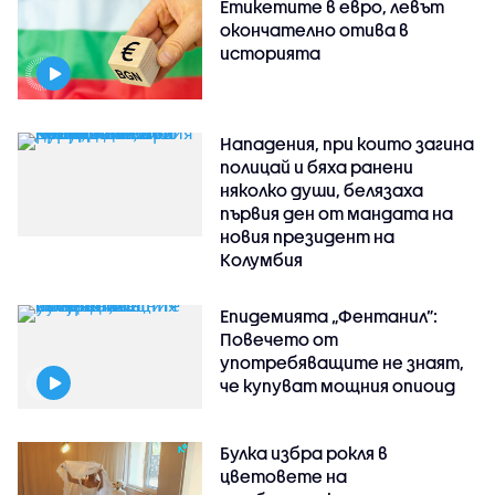
Етикетите в евро, левът
окончателно отива в
историята
Нападения, при които загина
полицай и бяха ранени
няколко души, белязаха
първия ден от мандата на
новия президент на
Колумбия
Епидемията „Фентанил”:
Повечето от
употребяващите не знаят,
че купуват мощния опиоид
Булка избра рокля в
цветовете на