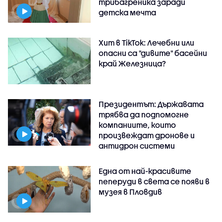
трибагреника заради
детска мечта
Хит в TikTok: Лечебни или
опасни са "дивите" басейни
край Железница?
Президентът: Държавата
трябва да подпомогне
компаниите, които
произвеждат дронове и
антидрон системи
Една от най-красивите
пеперуди в света се появи в
музея в Пловдив