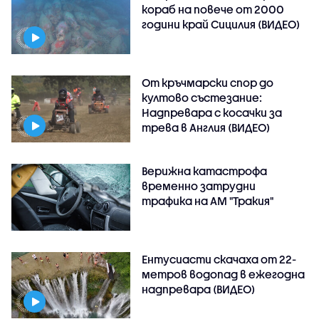
кораб на повече от 2000
години край Сицилия (ВИДЕО)
От кръчмарски спор до
култово състезание:
Надпревара с косачки за
трева в Англия (ВИДЕО)
Верижна катастрофа
временно затрудни
трафика на АМ "Тракия"
Ентусиасти скачаха от 22-
метров водопад в ежегодна
надпревара (ВИДЕО)