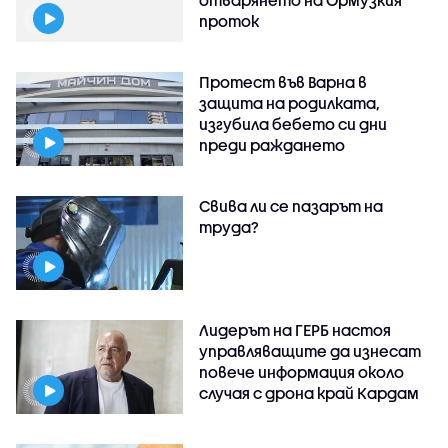
отварянето на Ормузкия
проток
Протест във Варна в
защита на родилката,
изгубила бебето си дни
преди раждането
Свива ли се пазарът на
труда?
Лидерът на ГЕРБ настоя
управляващите да изнесат
повече информация около
случая с дрона край Кардам