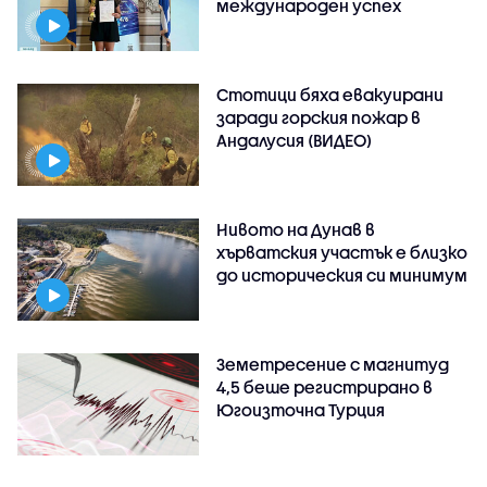
международен успех
Стотици бяха евакуирани
заради горския пожар в
Андалусия (ВИДЕО)
Нивото на Дунав в
хърватския участък е близко
до историческия си минимум
Земетресение с магнитуд
4,5 беше регистрирано в
Югоизточна Турция