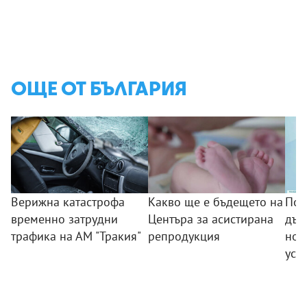
ОЩЕ ОТ БЪЛГАРИЯ
Верижна катастрофа
Какво ще е бъдещето на
Поб
временно затрудни
Центъра за асистирана
дъс
трафика на АМ "Тракия"
репродукция
нов
усп