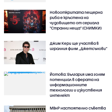
Новооткритата пещерна
риба е кръстена на
чудовището от сериала
"Странни неща" (СНИМКИ)
Джим Кери ще участва в
игралния филм „Джетсънови“
Йотова: България има голям
потенциал в сферата на
информационните
технологии и изкуствения
интелект
МВнР настоятелно съветва