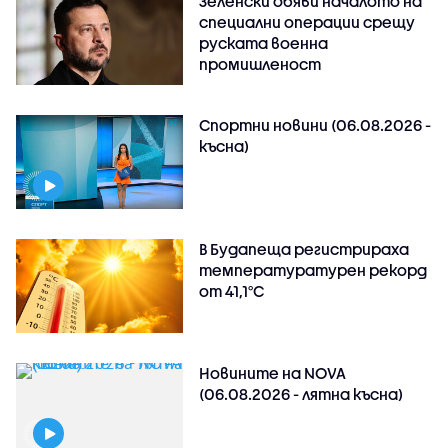
Зеленски обяви началото на
специални операции срещу
руската военна
промишленост
Спортни новини (06.08.2026 -
късна)
В Будапеща регистрираха
температуратурен рекорд
от 41,1°C
Новините на NOVA
(06.08.2026 - лятна късна)