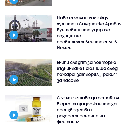
Нова ескалация между
хутите и Саудитска Арабия:
Бунтовниците удариха
позиции на
правителствените сили в
Йемен
Екипи следят за повторно
възникване на огнища след
пожара, затворил „Тракия“
за часове
Съдът решава да остави ли
в ареста задържаните за
производство и
разпространение на
фентанил