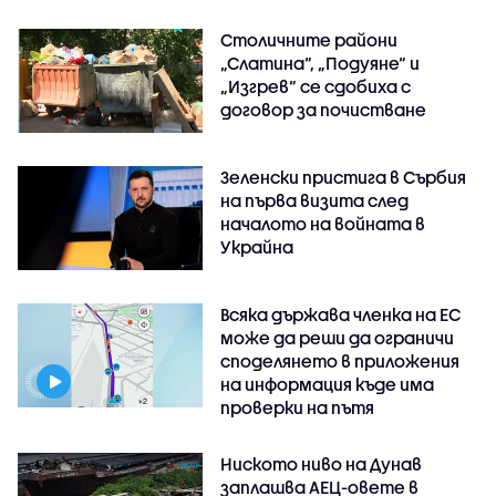
Столичните райони
„Слатина“, „Подуяне“ и
„Изгрев“ се сдобиха с
договор за почистване
Зеленски пристига в Сърбия
на първа визита след
началото на войната в
Украйна
Всяка държава членка на ЕС
може да реши да ограничи
споделянето в приложения
на информация къде има
проверки на пътя
Ниското ниво на Дунав
заплашва АЕЦ-овете в