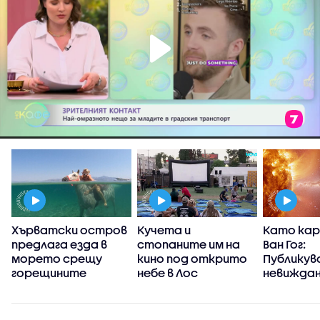
Хърватски остров
Кучета и
Като кар
предлага езда в
стопаните им на
Ван Гог:
морето срещу
кино под открито
Публикув
горещините
небе в Лос
невиждан
Анджелис (ВИДЕО)
Слънцето
детайлн
изображе