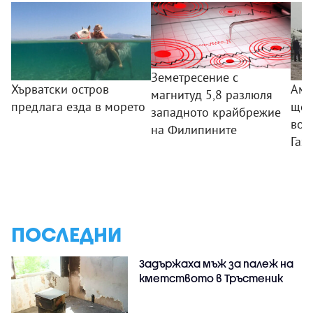
Земетресение с
Хърватски остров
Аме
магнитуд 5,8 разлюля
предлага езда в морето
ще 
западното крайбрежие
вое
на Филипините
Газа
ПОСЛЕДНИ
Задържаха мъж за палеж на
кметството в Тръстеник