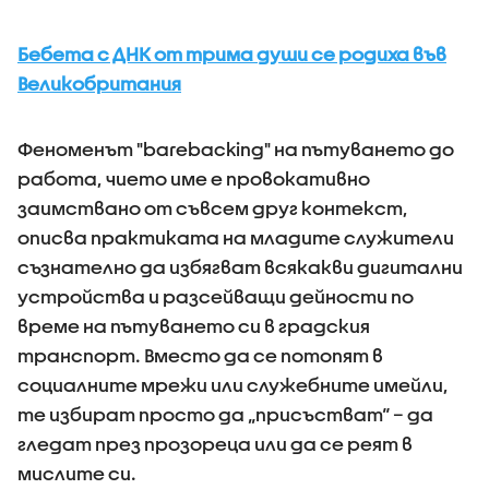
Бебета с ДНК от трима души се родиха във
Великобритания
Феноменът "barebacking" на пътуването до
работа, чието име е провокативно
заимствано от съвсем друг контекст,
описва практиката на младите служители
съзнателно да избягват всякакви дигитални
устройства и разсейващи дейности по
време на пътуването си в градския
транспорт. Вместо да се потопят в
социалните мрежи или служебните имейли,
те избират просто да „присъстват“ – да
гледат през прозореца или да се реят в
мислите си.