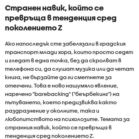
досега
Странен навик, който се
(ВИДЕО+
превръща в тенденция сред
поколението Z
Ако напоследък сте забелязали в градския
транспорт млади хора, които просто седят
и гледат в една точка, без да скролват в
телефона си, да слушат музика или да четат
книга, не бързайте да ги сметнете за
отегчени. Това е ново нашумяло явление,
наречено "barebacking" ("беърбекинг") на
пътуването, което предизвиква както
раздразнение у околните, така и
любопитството на психолозите. Темата за
странния навик, който се превръща в
тенденция сред поколението Z.