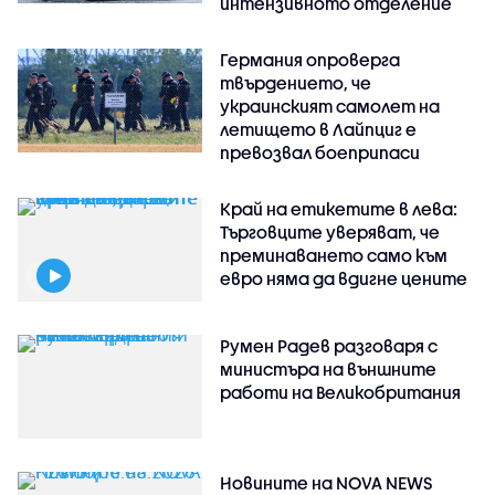
интензивното отделение
Германия опроверга
твърдението, че
украинският самолет на
летището в Лайпциг е
превозвал боеприпаси
Край на етикетите в лева:
Търговците уверяват, че
преминаването само към
евро няма да вдигне цените
Румен Радев разговаря с
министъра на външните
работи на Великобритания
Новините на NOVA NEWS