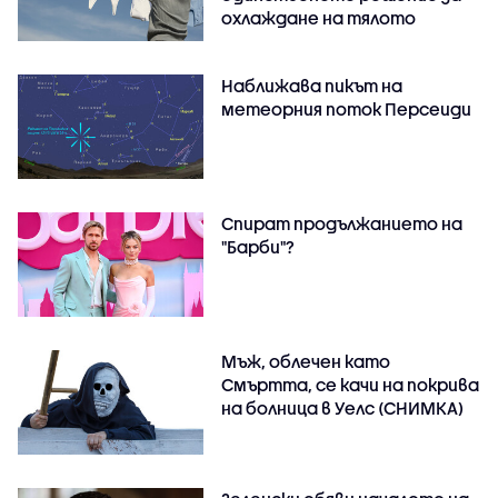
охлаждане на тялото
Наближава пикът на
метеорния поток Персеиди
Спират продължанието на
"Барби"?
Мъж, облечен като
Смъртта, се качи на покрива
на болница в Уелс (СНИМКА)