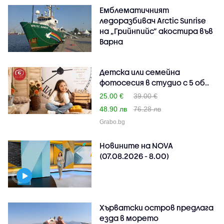
Емблематичният
ледоразбивач Arctic Sunrise
на „Грийнпийс” акостира във
Варна
Детска или семейна
фотосесия в студио с 5 об..
25.00 €
39.00 €
48.90 лв
76.28 лв
Grabo.bg
Новините на NOVA
(07.08.2026 - 8.00)
Хърватски остров предлага
езда в морето