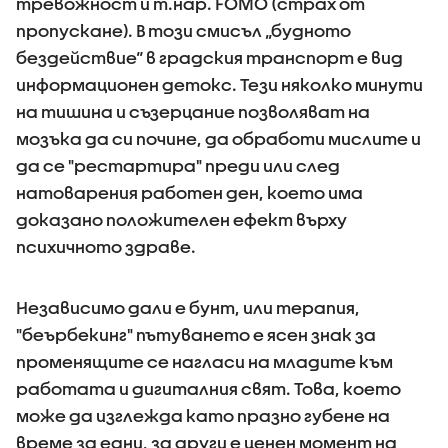
тревожност и т.нар. FOMO (страх от
пропускане). В този смисъл „будното
бездействие“ в градския транспорт е вид
информационен детокс. Тези няколко минути
на тишина и съзерцание позволяват на
мозъка да си почине, да обработи мислите и
да се "рестартира" преди или след
натоварения работен ден, което има
доказано положителен ефект върху
психичното здраве.
Независимо дали е бунт, или терапия,
"беърбекинг" пътуването е ясен знак за
променящите се нагласи на младите към
работата и дигиталния свят. Това, което
може да изглежда като празно губене на
време за едни, за други е ценен момент на