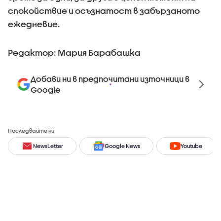
спокойствие и осъзнатост в забързаното
ежедневие.
Редактор: Мария Барабашка
Добави ни в предпочитани източници в
Google
Последвайте ни
NewsLetter
Google News
Youtube