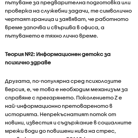
пътуване за предварителна подготовка или
проверка на служебни задачи, те символично
чертаят граница и заявяват, че работното
време започва и свършва в офиса, а
пътуването е тяхно лично време.
Теория №2: Информационен детокс за
психично здраве
Другата, по-популярна сред психолозите
версия, е, че това е необходим механизъм за
справяне с прегарянето. Поколението Z е
най-информационно претовареното в
историята. Непрекъснатият поток от
новини, известия и съдържание в социалните
мрежи води до повишени нива на стрес,