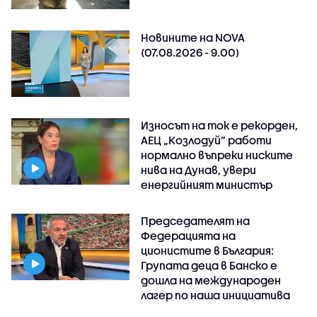
Новините на NOVA
(07.08.2026 - 9.00)
Износът на ток е рекорден,
АЕЦ „Козлодуй“ работи
нормално въпреки ниските
нива на Дунав, увери
енергийният министър
Председателят на
Федерацията на
ционистите в България:
Групата деца в Банско е
дошла на международен
лагер по наша инициатива