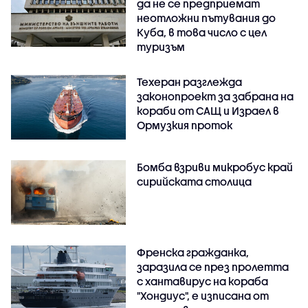
да не се предприемат
неотложни пътувания до
Куба, в това число с цел
туризъм
Техеран разглежда
законопроект за забрана на
кораби от САЩ и Израел в
Ормузкия проток
Бомба взриви микробус край
сирийската столица
Френска гражданка,
заразила се през пролетта
с хантавирус на кораба
"Хондиус", е изписана от