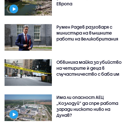
Европа
Румен Радев разговаря с
министъра на външните
работи на Великобритания
Обвиниха майка за убийство
на четирите ѝ деца в
съучастничество с баба им
Има ли опасност АЕЦ
„Козлодуй” да спре работа
заради ниското ниво на
Дунав?