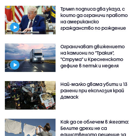
Тръмп подписа два указа, с
които да ограничи правото
на американско
гражданство по рождение
Ограничават движението
на камиони по "Тракия",
"Струма" и Кресненското
дефиле в петък и неделя
Най-малко двама убити и 13
ранени при експлозия край
Дамаск
Как да се облечем в жегата:
Белите дрехи не са
единственото решение за