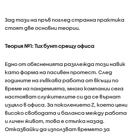
Зад тази на пръв поглед странна практика
стоят две основни теории.
Теория №1: Тих бунт срещу офиса
Едно от обясненията разглежда този навик
като форма на пасивен протест. След
годините на гъвкава работа от вкъщи по
време на пандемията, много компании сега
настояват служителите си да се върнат
изцяло в офиса. За поколението Z, което цени
високо свободата и баланса между работа
и личен живот, това е стъпка назад.
Отказвайки да използват времето за