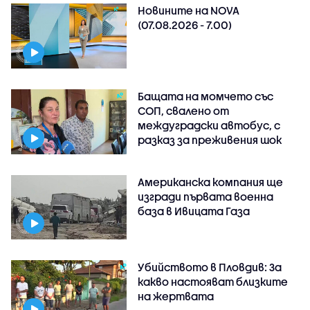
Новините на NOVA
(07.08.2026 - 7.00)
Бащата на момчето със
СОП, свалено от
междуградски автобус, с
разказ за преживения шок
Американска компания ще
изгради първата военна
база в Ивицата Газа
Убийството в Пловдив: За
какво настояват близките
на жертвата