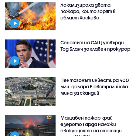
Локализираха двата
пожара, които горят в
област Хасково
Сенатът на САЩ утвърди
Тод Бланч за главен прокурор
Пентагонът инвестира 400
млн. долара в австралийска
мина за скандий
Мащабен пожар край
езерото Гарда наложи
евакуацията на стотици