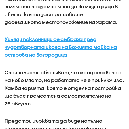
голямата подземна мина за желязна руда в
света, която застрашаваше
досегашното местоположение на харама.
Хиляди поклонници се събраха пред
чудотворната икона на Божията майка на
острова на Богородица
Специалисти обясняват, че сградата вече е
на ново място, но работата не е приключила.
Камбанарията, която е отделна постройка,
ще бъде преместена самостоятелно на
26 август.
Предстои църквата да бъде напълно
укрепена и адаптирана към новата си