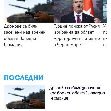
Дронове са били
Турция поиска от Русия
Уче
засечени над военен
и Украйна да обявят
пре
обект в Западна
мораториум на атаките
във
Германия
в Черно море
на 
ПОСЛЕДНИ
Дронове са били засечени
над военен обект в Западна
Германия