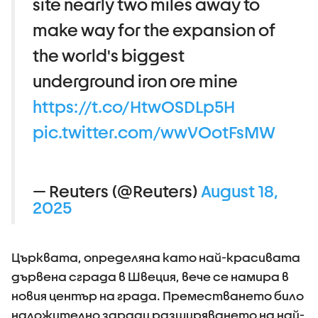
site nearly two miles away to
make way for the expansion of
the world's biggest
underground iron ore mine
https://t.co/HtwOSDLp5H
pic.twitter.com/wwVOotFsMW
— Reuters (@Reuters)
August 18,
2025
Църквата, определяна като най-красивата
дървена сграда в Швеция, вече се намира в
новия център на града. Преместването било
наложително заради разширяването на най-