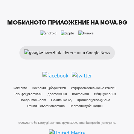
МОБИЛНОТО ПРИЛОЖЕНИЕ НА NOVA.BG
Четете ни в Google News
Реклама
Реклама избори 2026
Разпространение на канали
Тарифа за откъси
Доставчици
Контакти
Общи условия
Поверителност
Политика ЛД
Правила за ползване
Етика и съответствие
Платени публикации
© 2026 Нова Броудкастинг Груп ЕООД. Всички права запазени.