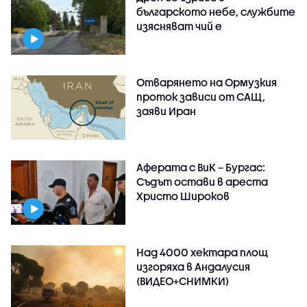
българското небе, службите
изясняват чий е
Отварянето на Ормузкия
проток зависи от САЩ,
заяви Иран
Аферата с ВиК – Бургас:
Съдът остави в ареста
Христо Широков
Над 4000 хектара площ
изгоряха в Андалусия
(ВИДЕО+СНИМКИ)