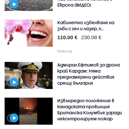
Европа (ВИДЕО)
Kабинетно избелване на
зъби с гел и лазер, п..
110.00 €
230.08 €
Grabo.bg
Адмирал Ефтимов за дрона
край Кардам: Няма
преднамерени действия
срещу България
Извънредно положение в
канадската провинция
Британска Колумбия заради
неконтролируем пожар