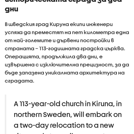
дни
В шведския град Кируна екипи инженери
успяха да преместят на пет километра една
от най-големите и дървени постройки в
страната – 113-годишната градска църква.
Операцията, продължила два дни, е
извършена с изключителна прецизност, за да
бъде запазена уникалната архитектура на
сградата.
A 113-year-old church in Kiruna, in
northern Sweden, will embark on
a two-day relocation to a new