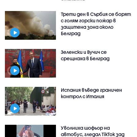
Трети ден в Сърбия се борят
с голям горски пожар в
защитена зона около
Белград
Зеленски и Вучич се
срещнаха в Белград
Испания въведе граничен
контрол с Италия
Уволниха шофьор на
автобус, гледал TikTok зад