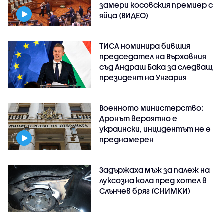
замери косовския премиер с
яйца (ВИДЕО)
ТИСА номинира бившия
председател на Върховния
съд Андраш Бака за следващ
президент на Унгария
Военното министерство:
Дронът вероятно е
украински, инцидентът не е
преднамерен
Задържаха мъж за палеж на
луксозна кола пред хотел в
Слънчев бряг (СНИМКИ)