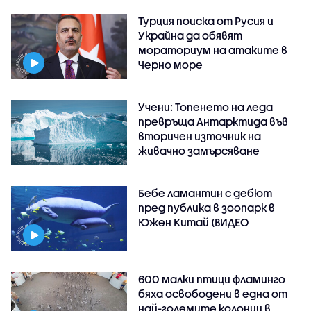
Турция поиска от Русия и
Украйна да обявят
мораториум на атаките в
Черно море
Учени: Топенето на леда
превръща Антарктида във
вторичен източник на
живачно замърсяване
Бебе ламантин с дебют
пред публика в зоопарк в
Южен Китай (ВИДЕО
600 малки птици фламинго
бяха освободени в една от
най-големите колонии в