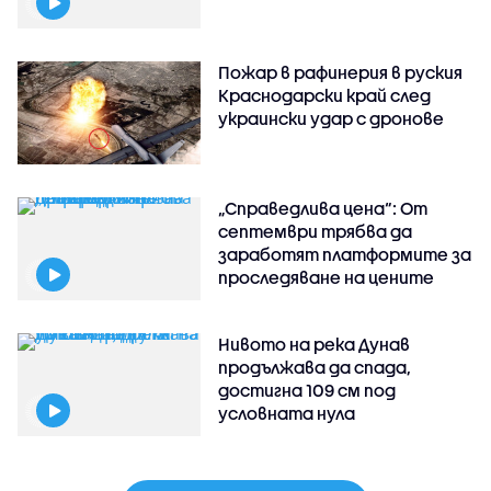
Пожар в рафинерия в руския
Краснодарски край след
украински удар с дронове
„Справедлива цена“: От
септември трябва да
заработят платформите за
проследяване на цените
Нивото на река Дунав
продължава да спада,
достигна 109 см под
условната нула