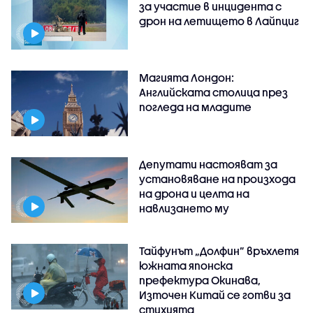
за участие в инцидента с
дрон на летището в Лайпциг
Магията Лондон:
Английската столица през
погледа на младите
Депутати настояват за
установяване на произхода
на дрона и целта на
навлизането му
Тайфунът „Долфин” връхлетя
южната японска
префектура Окинава,
Източен Китай се готви за
стихията