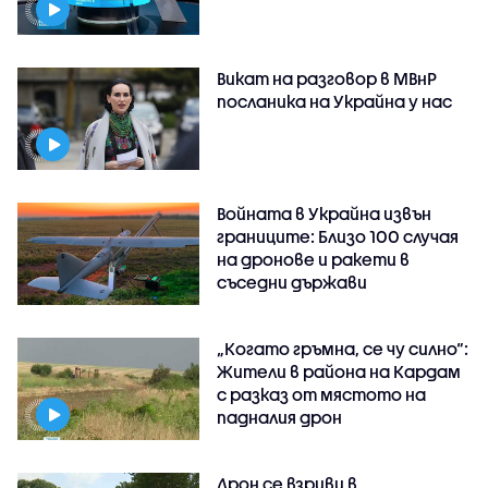
Викат на разговор в МВнР
посланика на Украйна у нас
Войната в Украйна извън
границите: Близо 100 случая
на дронове и ракети в
съседни държави
„Когато гръмна, се чу силно“:
Жители в района на Кардам
с разказ от мястото на
падналия дрон
Дрон се взриви в