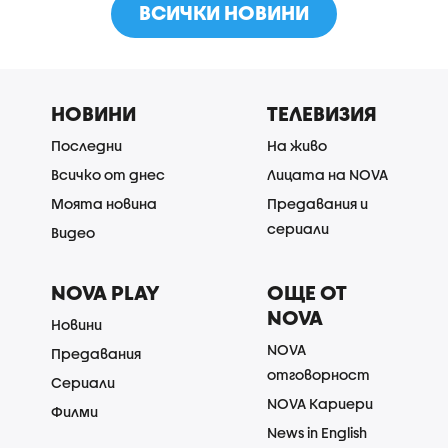
ВСИЧКИ НОВИНИ
НОВИНИ
ТЕЛЕВИЗИЯ
Последни
На живо
Всичко от днес
Лицата на NOVA
Моята новина
Предавания и
сериали
Видео
NOVA PLAY
ОЩЕ ОТ
NOVA
Новини
NOVA
Предавания
отговорност
Сериали
NOVA Кариери
Филми
News in English