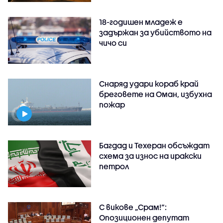
18-годишен младеж е
задържан за убийството на
чичо си
Снаряд удари кораб край
бреговете на Оман, избухна
пожар
Багдад и Техеран обсъждат
схема за износ на иракски
петрол
С викове „Срам!“:
Опозиционен депутат