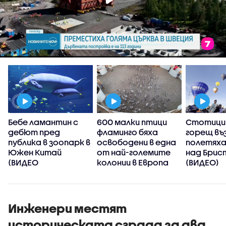
Бебе ламантин с
600 малки птици
Стотици 
дебют пред
фламинго бяха
горещ въ
публика в зоопарк в
освободени в една
полетяха
Южен Китай
от най-големите
над Брис
(ВИДЕО
колонии в Европа
(ВИДЕО)
(ВИДЕО)
Инженери местят
историческата сграда за два