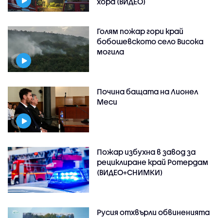
хора (ВИДЕО)
Голям пожар гори край
бобошевското село Висока
могила
Почина бащата на Лионел
Меси
Пожар избухна в завод за
рециклиране край Ротердам
(ВИДЕО+СНИМКИ)
Русия отхвърли обвиненията