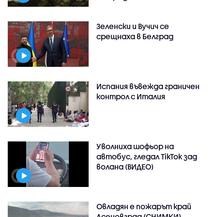
Зеленски и Вучич се
срещнаха в Белград
Испания въвежда граничен
контрол с Италия
Уволниха шофьор на
автобус, гледал TikTok зад
волана (ВИДЕО)
Овладян е пожарът край
Асеновград (СНИМКИ)