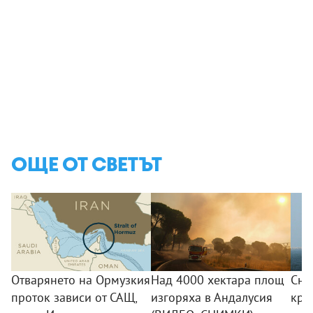
ОЩЕ ОТ СВЕТЪТ
Отварянето на Ормузкия
Над 4000 хектара площ
Сна
проток зависи от САЩ,
изгоряха в Андалусия
кра