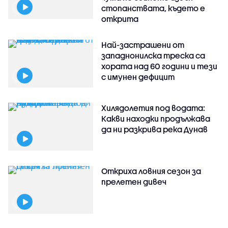
стопанствата, където е
открита
Най-застрашени от
западнонилска треска са
хората над 60 години и тези
с имунен дефицит
Хилядолетия под водата:
Какви находки продължава
да ни разкрива река Дунав
Откриха ловния сезон за
прелетен дивеч