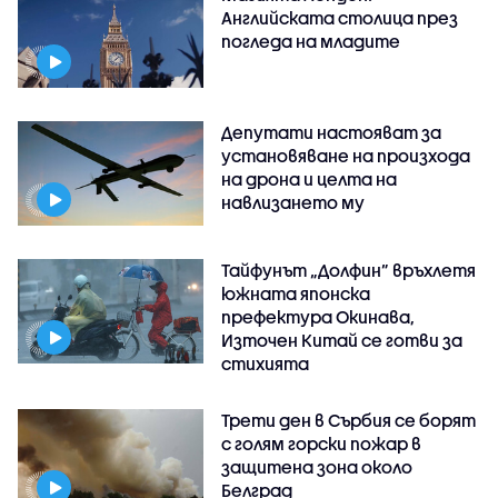
Английската столица през
погледа на младите
Депутати настояват за
установяване на произхода
на дрона и целта на
навлизането му
Тайфунът „Долфин” връхлетя
южната японска
префектура Окинава,
Източен Китай се готви за
стихията
Трети ден в Сърбия се борят
с голям горски пожар в
защитена зона около
Белград