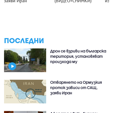
заяви Иран
(ВИДЕО+СНИМКИ)
изб
ПОСЛЕДНИ
Дрон се взриви на българска
територия, установяват
произхода му
Отварянето на Ормузкия
проток зависи от САЩ,
заяви Иран