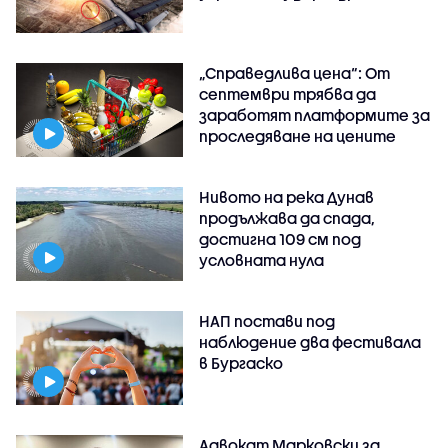
„Справедлива цена“: От
септември трябва да
заработят платформите за
проследяване на цените
Нивото на река Дунав
продължава да спада,
достигна 109 см под
условната нула
НАП постави под
наблюдение два фестивала
в Бургаско
Адвокат Марковски за