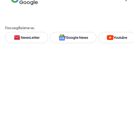
Google
Последвайте ни
NewsLetter
Google News
Youtube