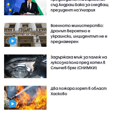
съд Андраш Бака за следващ
президент на Унгария
Военното министерство:
Дронът вероятно е
украински, инцидентът не е
преднамерен
Задържаха мъж за палеж на
луксозна кола пред хотел в
Слънчев бряг (СНИМКИ)
Два пожара горят в област
Хасково