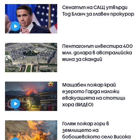
Сенатът на САЩ утвърди
Тод Бланч за главен прокурор
Пентагонът инвестира 400
млн. долара в австралийска
мина за скандий
Мащабен пожар край
езерото Гарда наложи
евакуацията на стотици
хора (ВИДЕО)
Голям пожар гори в
землището на
бобошевското село Висока