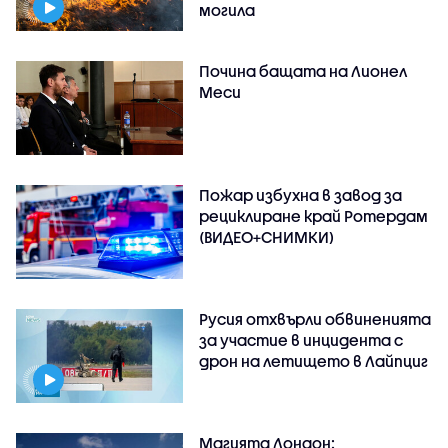
могила
Почина бащата на Лионел
Меси
Пожар избухна в завод за
рециклиране край Ротердам
(ВИДЕО+СНИМКИ)
Русия отхвърли обвиненията
за участие в инцидента с
дрон на летището в Лайпциг
Магията Лондон: