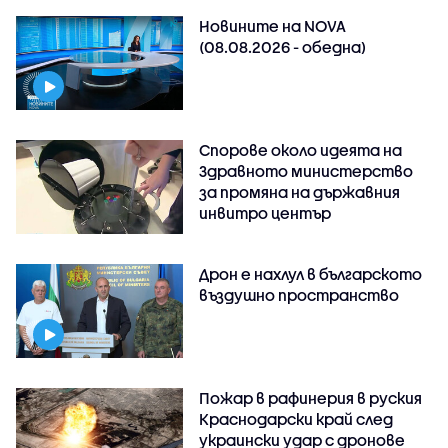
Новините на NOVA
(08.08.2026 - обедна)
Спорове около идеята на
Здравното министерство
за промяна на държавния
инвитро център
Дрон е нахлул в българското
въздушно пространство
Пожар в рафинерия в руския
Краснодарски край след
украински удар с дронове