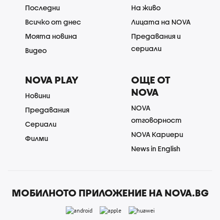
Последни
На живо
Всичко от днес
Лицата на NOVA
Моята новина
Предавания и
сериали
Видео
NOVA PLAY
ОЩЕ ОТ
NOVA
Новини
NOVA
Предавания
отговорност
Сериали
NOVA Кариери
Филми
News in English
МОБИЛНОТО ПРИЛОЖЕНИЕ НА NOVA.BG