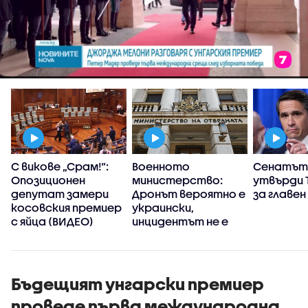
С викове „Срам!“:
Военното
Сенатът
Опозиционен
министерство:
утвърди 
депутат замери
Дронът вероятно е
за главе
косовския премиер
украински,
с яйца (ВИДЕО)
инцидентът не е
преднамерен
Бъдещият унгарски премиер
проведе първа международна