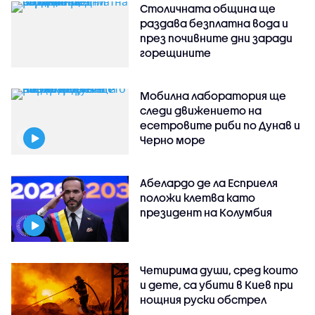
Столичната община ще
раздава безплатна вода и
през почивните дни заради
горещините
Мобилна лаборатория ще
следи движението на
есетровите риби по Дунав и
Черно море
Абелардо де ла Есприеля
положи клетва като
президент на Колумбия
Четирима души, сред които
и дете, са убити в Киев при
нощния руски обстрел