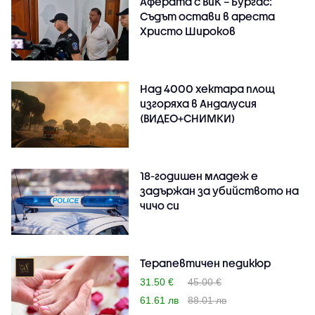
Аферата с ВиК – Бургас:
Съдът остави в ареста
Христо Широков
Над 4000 хектара площ
изгоряха в Андалусия
(ВИДЕО+СНИМКИ)
18-годишен младеж е
задържан за убийството на
чичо си
Терапевтичен педикюр
31.50 €
45.00 €
61.61 лв
88.01 лв