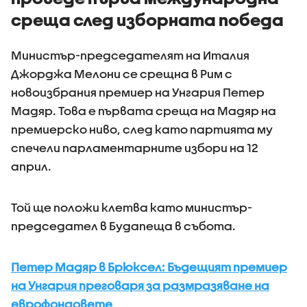
среща след изборната победа
Министър-председателят на Италия
Джорджа Мелони се срещна в Рим с
новоизбрания премиер на Унгария Петер
Мадяр. Това е първата среща на Мадяр на
премиерско ниво, след като партията му
спечели парламентарните избори на 12
април.
Той ще положи клетва като министър-
председател в Будапеща в събота.
Петер Мадяр в Брюксел: Бъдещият премиер
на Унгария преговаря за размразяване на
еврофондовете