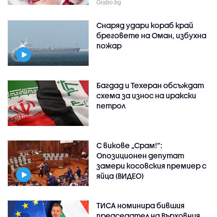
Grabo.bg
Снаряд удари кораб край
бреговете на Оман, избухна
пожар
Багдад и Техеран обсъждат
схема за износ на иракски
петрол
С викове „Срам!“:
Опозиционен депутат
замери косовския премиер с
яйца (ВИДЕО)
ТИСА номинира бившия
председател на Върховния