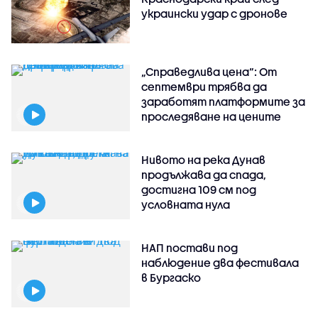
украински удар с дронове
„Справедлива цена“: От
септември трябва да
заработят платформите за
проследяване на цените
Нивото на река Дунав
продължава да спада,
достигна 109 см под
условната нула
НАП постави под
наблюдение два фестивала
в Бургаско