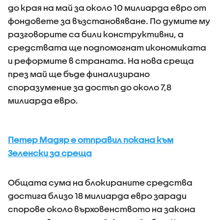
до края на май за около 10 милиарда евро от
фондовете за възстановяване. По думите му
разговорите са били конструктивни, а
средствата ще подпомогнат икономиката
и реформите в страната. На нова среща
през май ще бъде финализирано
споразумение за достъп до около 7,8
милиарда евро.
Петер Мадяр е отправил покана към
Зеленски за среща
Общата сума на блокираните средства
достига близо 18 милиарда евро заради
спорове около върховенството на закона