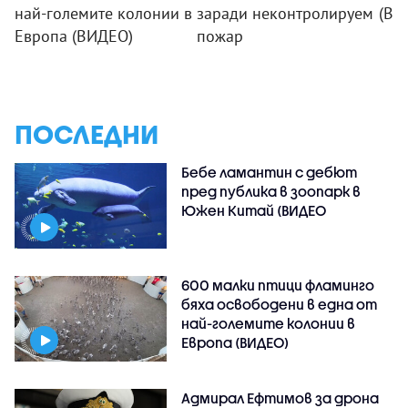
най-големите колонии в
заради неконтролируем
(ВИ
Европа (ВИДЕО)
пожар
ПОСЛЕДНИ
Бебе ламантин с дебют
пред публика в зоопарк в
Южен Китай (ВИДЕО
600 малки птици фламинго
бяха освободени в една от
най-големите колонии в
Европа (ВИДЕО)
Адмирал Ефтимов за дрона