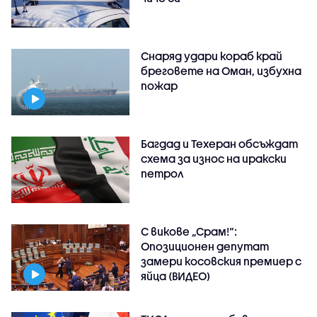
Снаряд удари кораб край
бреговете на Оман, избухна
пожар
Багдад и Техеран обсъждат
схема за износ на иракски
петрол
С викове „Срам!“:
Опозиционен депутат
замери косовския премиер с
яйца (ВИДЕО)