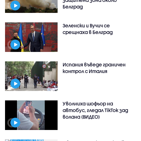
Белград
Зеленски и Вучич се
срещнаха в Белград
Испания въведе граничен
контрол с Италия
Уволниха шофьор на
автобус, гледал TikTok зад
волана (ВИДЕО)