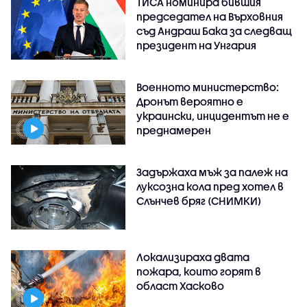
ТИСА номинира бившия
председател на Върховния
съд Андраш Бака за следващ
президент на Унгария
Военното министерство:
Дронът вероятно е
украински, инцидентът не е
преднамерен
Задържаха мъж за палеж на
луксозна кола пред хотел в
Слънчев бряг (СНИМКИ)
Локализираха двата
пожара, които горят в
област Хасково