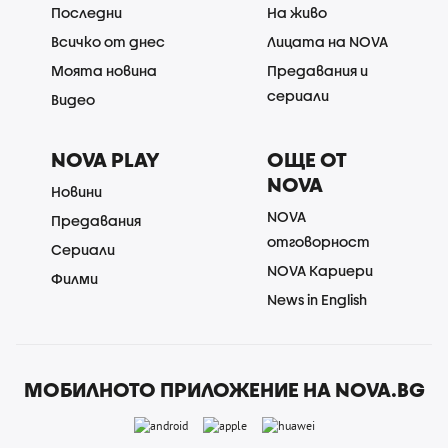
Последни
На живо
Всичко от днес
Лицата на NOVA
Моята новина
Предавания и
сериали
Видео
NOVA PLAY
ОЩЕ ОТ
NOVA
Новини
NOVA
Предавания
отговорност
Сериали
NOVA Кариери
Филми
News in English
МОБИЛНОТО ПРИЛОЖЕНИЕ НА NOVA.BG