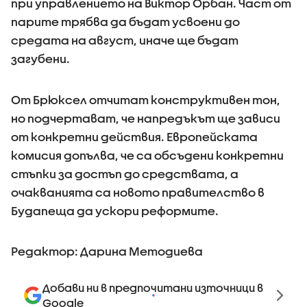
при управлението на Виктор Орбан. Част от
парите трябва да бъдат усвоени до
средата на август, иначе ще бъдат
загубени.
От Брюксел отчитат конструктивен тон,
но подчертават, че напредъкът ще зависи
от конкретни действия. Европейската
комисия допълва, че са обсъдени конкретни
стъпки за достъп до средствата, а
очакванията са новото правителство в
Будапеща да ускори реформите.
Редактор: Дарина Методиева
Добави ни в предпочитани източници в
Google