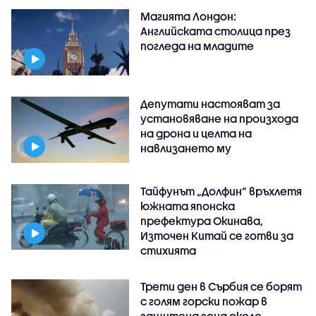
Магията Лондон:
Английската столица през
погледа на младите
Депутати настояват за
установяване на произхода
на дрона и целта на
навлизането му
Тайфунът „Долфин” връхлетя
южната японска
префектура Окинава,
Източен Китай се готви за
стихията
Трети ден в Сърбия се борят
с голям горски пожар в
защитена зона около