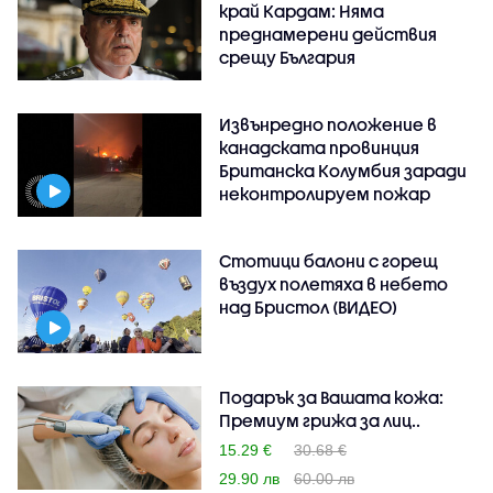
край Кардам: Няма
преднамерени действия
срещу България
Извънредно положение в
канадската провинция
Британска Колумбия заради
неконтролируем пожар
Стотици балони с горещ
въздух полетяха в небето
над Бристол (ВИДЕО)
Подарък за Вашата кожа:
Премиум грижа за лиц..
15.29 €
30.68 €
29.90 лв
60.00 лв