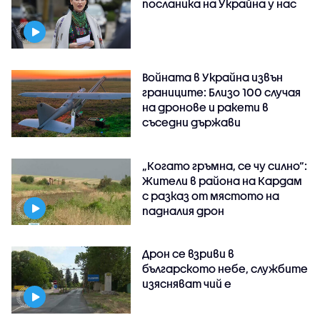
посланика на Украйна у нас
Войната в Украйна извън
границите: Близо 100 случая
на дронове и ракети в
съседни държави
„Когато гръмна, се чу силно“:
Жители в района на Кардам
с разказ от мястото на
падналия дрон
Дрон се взриви в
българското небе, службите
изясняват чий е