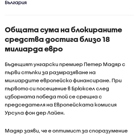
България
Общата сума на блокираните
средства достига близо 18
милиарда евро
Бъдещият унгарски премиер Петер Мадяр с
първи стъпки за размразяване на
милиардите европейско финансиране. При
първото си посещение в Брюксел след
изборната победа той се срещна с
председателя на Европейската комисия
Урсула фон дер Лайен.
Мадяр заяви, че е оптимист за споразумение