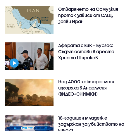
Отварянето на Ормузкия
проток зависи от САЩ,
заяви Иран
Аферата с ВиК – Бургас:
Съдът остави в ареста
Христо Широков
Над 4000 хектара площ
изгоряха в Андалусия
(ВИДЕО+СНИМКИ)
18-годишен младеж е
задържан за убийството на
чичо си