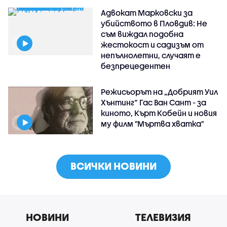
Адвокат Марковски за
убийството в Пловдив: Не
съм виждал подобна
жестокост и садизъм от
непълнолетни, случаят е
безпрецедентен
Режисьорът на „Добрият Уил
Хънтинг“ Гас Ван Сант - за
киното, Кърт Кобейн и новия
му филм "Мъртва хватка"
ВСИЧКИ НОВИНИ
НОВИНИ
ТЕЛЕВИЗИЯ