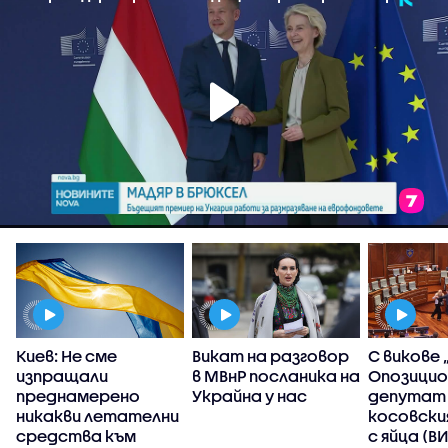
Киев: Не сме
Викат на разговор
С викове 
изпращали
в МВнР посланика на
Опозицио
преднамерено
Украйна у нас
депутат
никакви летателни
косовски
средства към
с яйца (В