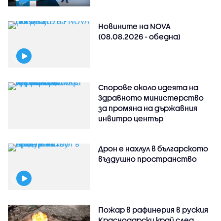
Новините на NOVA
(08.08.2026 - обедна)
Спорове около идеята на
Здравното министерство
за промяна на държавния
инвитро център
Дрон е нахлул в българското
въздушно пространство
Пожар в рафинерия в руския
Краснодарски край след