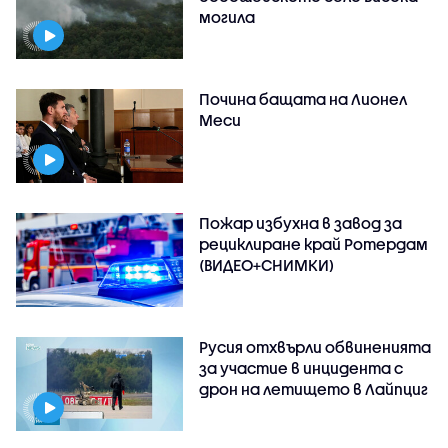
могила
Почина бащата на Лионел
Меси
Пожар избухна в завод за
рециклиране край Ротердам
(ВИДЕО+СНИМКИ)
Русия отхвърли обвиненията
за участие в инцидента с
дрон на летището в Лайпциг