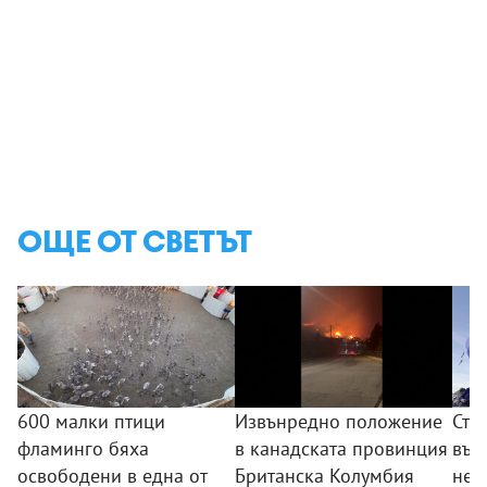
ОЩЕ ОТ СВЕТЪТ
600 малки птици
Извънредно положение
Сто
фламинго бяха
в канадската провинция
въз
освободени в една от
Британска Колумбия
неб