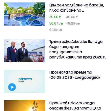
Цял ден ползване на басейн,
плюс хапване по ..
30.00 €
40.00 €
58.67 лв
78.23 лв
Grabo.bg
Тръмп иска Джей Ди Ванс да
бъде кандидат-
президентът на
републиканците през 2028 г.
Прогноза за времето
(06.08.2026 - следобедна)
Оранжев и жълт код за
опасни жеги за почти цяла