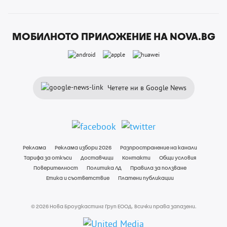
МОБИЛНОТО ПРИЛОЖЕНИЕ НА NOVA.BG
Четете ни в Google News
Реклама
Реклама избори 2026
Разпространение на канали
Тарифа за откъси
Доставчици
Контакти
Общи условия
Поверителност
Политика ЛД
Правила за ползване
Етика и съответствие
Платени публикации
© 2026 Нова Броудкастинг Груп ЕООД. Всички права запазени.