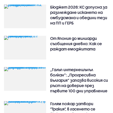
Бюджет 2026: КС допусна за
разглеждане искането на
омбудсмана и обедини тези
на ПП и ГЕРБ
От Япония до милиарди
съобщения дневно: Как се
раждат емоджитата
„Галъп интернешънъл
болкан“: „Прогресивна
България“ запазва високия си
ръст на доверие през
първите 100 дни управление
Голям пожар затвори
"Тракия", в гасенето се