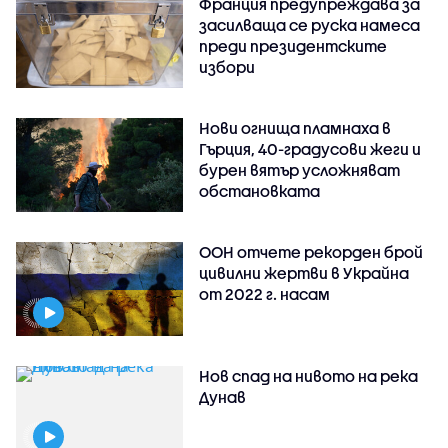
Франция предупреждава за
засилваща се руска намеса
преди президентските
избори
Нови огнища пламнаха в
Гърция, 40-градусови жеги и
бурен вятър усложняват
обстановката
ООН отчете рекорден брой
цивилни жертви в Украйна
от 2022 г. насам
Нов спад на нивото на река
Дунав