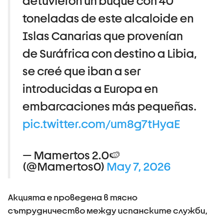
detuvieron un buque con 40
toneladas de este alcaloide en
Islas Canarias que provenían
de Suráfrica con destino a Libia,
se creé que iban a ser
introducidas a Europa en
embarcaciones más pequeñas.
pic.twitter.com/um8g7tHyaE
— Mamertos 2.0🍉
(@Mamertos0)
May 7, 2026
Акцията е проведена в тясно
сътрудничество между испанските служби,