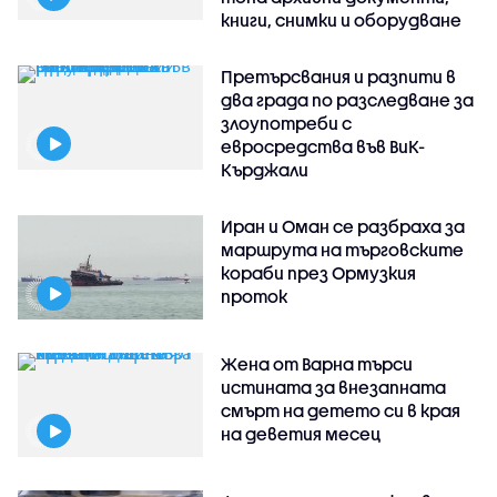
книги, снимки и оборудване
Претърсвания и разпити в
два града по разследване за
злоупотреби с
евросредства във ВиК-
Кърджали
Иран и Оман се разбраха за
маршрута на търговските
кораби през Ормузкия
проток
Жена от Варна търси
истината за внезапната
смърт на детето си в края
на деветия месец