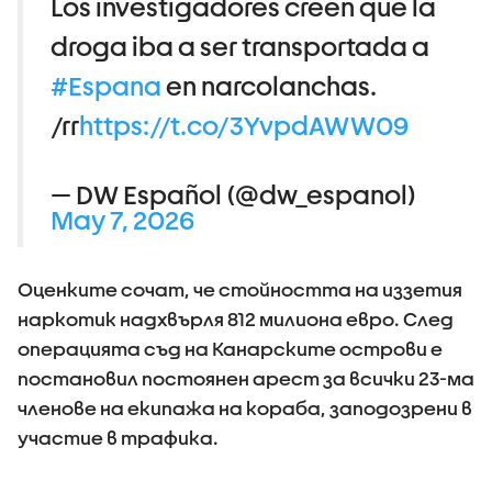
Los investigadores creen que la
droga iba a ser transportada a
#Espana
en narcolanchas.
/rr
https://t.co/3YvpdAWW09
— DW Español (@dw_espanol)
May 7, 2026
Оценките сочат, че стойността на иззетия
наркотик надхвърля 812 милиона евро. След
операцията съд на Канарските острови е
постановил постоянен арест за всички 23-ма
членове на екипажа на кораба, заподозрени в
участие в трафика.