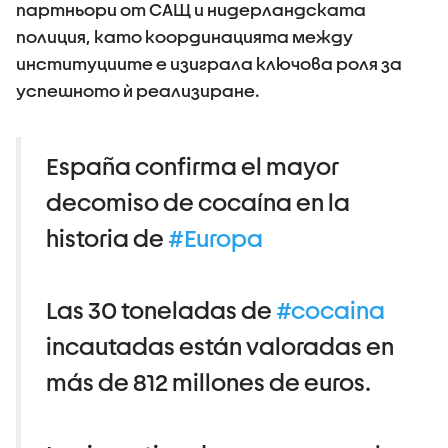
партньори от САЩ и нидерландската
полиция, като координацията между
институциите е изиграла ключова роля за
успешното ѝ реализиране.
España confirma el mayor
decomiso de cocaína en la
historia de
#Europa
Las 30 toneladas de
#cocaina
incautadas están valoradas en
más de 812 millones de euros.