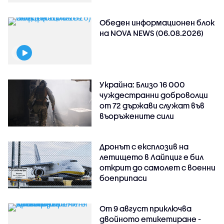
Обеден информационен блок
на NOVA NEWS (06.08.2026)
Украйна: Близо 16 000
чуждестранни доброволци
от 72 държави служат във
въоръжените сили
Дронът с експлозив на
летището в Лайпциг е бил
открит до самолет с военни
боеприпаси
От 9 август приключва
двойното етикетиране -