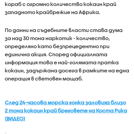
кораб с огромно количество кокаин край
западното крайбрежие на Африка.
По данни на съдебните власти става дума
за над 30 тона наркотик - количество,
определяно като безпрецедентно при
единична акция. Според официалната
информация това е най-голямата пратка
кокаин, задържана досега в рамките на една
операция в световен мащаб.
След 24-часова морска гонка заловиха близо
2 тона кокаин край бреговете на Коста Рика
(ВИДЕО)