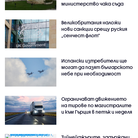
министерство чака съда
Великобритания наложи
нови санкции срещу руския
„сенчест флот“
Испански изтребители ще
могат да пазят българското
небе при необходимост
Ограничават движението
на тирове по магистралите
и към Гърция в петък и неделя
Тийнейджърите, задържани