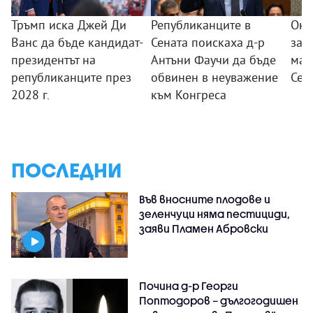
Тръмп иска Джей Ди
Републиканците в
Око
Ванс да бъде кандидат-
Сената поискаха д-р
заг
президентът на
Антъни Фаучи да бъде
мас
републиканците през
обвинен в неуважение
Сеу
2028 г.
към Конгреса
ПОСЛЕДНИ
Във вносните плодове и
зеленчуци няма пестициди,
заяви Пламен Абровски
Почина д-р Георги
Поптодоров – дългогодишен