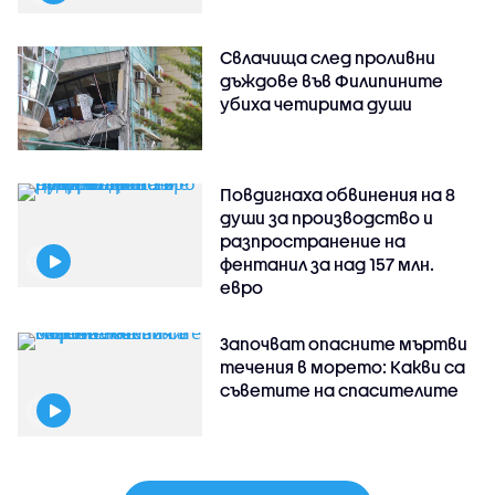
Свлачища след проливни
дъждове във Филипините
убиха четирима души
Повдигнаха обвинения на 8
души за производство и
разпространение на
фентанил за над 157 млн.
евро
Започват опасните мъртви
течения в морето: Какви са
съветите на спасителите