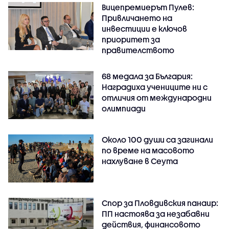
Вицепремиерът Пулев:
Привличането на
инвестиции е ключов
приоритет за
правителството
68 медала за България:
Наградиха учениците ни с
отличия от международни
олимпиади
Около 100 души са загинали
по време на масовото
нахлуване в Сеута
Спор за Пловдивския панаир:
ПП настоява за незабавни
действия, финансовото