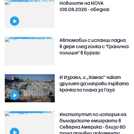
Новините на NOVA
(06.08.2026 - обедна)
Автомобил с испанци падна
в дере след гонка с "Гранична
полиция" в Бургас
И Израел, и „Хамас“ чакат
другият да направи първата
крачка по плана за Газа
Институтът по история на
българските емигранти в
Северна Америка - близо 60
тона архивни документи,