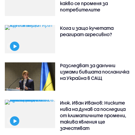
какво се променя за
потребителите
Кога и защо кучетата
реагират агресивно?
Разследват за данъчни
измами бившата посланичка
на Украйна в САЩ
Инж. Иван Иванов: Ниските
нива на Дунав са последица
от климатичните промени,
такива явления ще
зачестяват