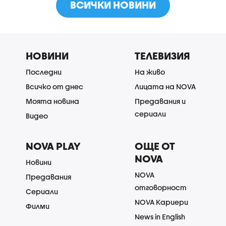
ВСИЧКИ НОВИНИ
НОВИНИ
ТЕЛЕВИЗИЯ
Последни
На живо
Всичко от днес
Лицата на NOVA
Моята новина
Предавания и
сериали
Видео
NOVA PLAY
ОЩЕ ОТ
NOVA
Новини
NOVA
Предавания
отговорност
Сериали
NOVA Кариери
Филми
News in English