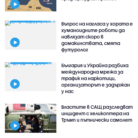
Въпрос на нагласа у хората е
хуманоидните роботи да
навлязат скоро в
домакинствата, смята
футуролог
България и Украйна разбиха
международна мрежа за
трафик на наркотици,
организаторът е задържан
у нас
Властите в САЩ разследват
инцидент с хеликоптера на
Тръмп и пътнически самолет