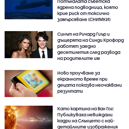
Потъналата съветска
ядрена подводница, която
крие риск от токсично
замърсяване (СНИМКИ)
Синът на Ричард Гиър и
дъщерята на Синди Крофорд
работят заедно
десетилетия след развода
на родителите им
Ново проучване за
екранното време при
децата показва неочаквани
резултати
Като картина на Ван Гог:
Публикуваха невиждани
кадри на Слънцето с най-
детайлните изображения