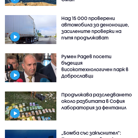
Над 15 000 проверени
автомобила за денонощие,
засилените проверки на
пътя продължават
Румен Радев посети
бъдещия
високотехнологичен парк в
Доброславци
Продължава разследването
около разбитата в София
лаборатория за фентанил
„Бомба със закъснител“: