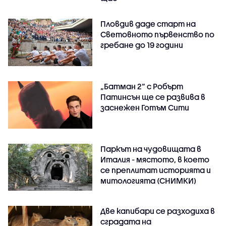
Пловдив даде старт на
Световното първенство по
гребане до 19 години
„Батман 2“ с Робърт
Патинсън ще се развива в
заснежен Готъм Сити
Паркът на чудовищата в
Италия - мястото, в което
се преплитат историята и
митологията (СНИМКИ)
Две капибари се разходиха в
сградата на