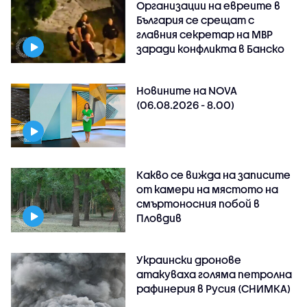
Организации на евреите в
България се срещат с
главния секретар на МВР
заради конфликта в Банско
Новините на NOVA
(06.08.2026 - 8.00)
Какво се вижда на записите
от камери на мястото на
смъртоносния побой в
Пловдив
Украински дронове
атакуваха голяма петролна
рафинерия в Русия (СНИМКА)