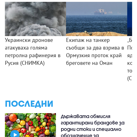
Украински дронове
Екипаж на танкер
„Бо
атакуваха голяма
съобщи за два взрива в
Пот
петролна рафинерия в
Ормузкия проток край
ядр
Русия (СНИМКА)
бреговете на Оман
коя
ток
(СН
ПОСЛЕДНИ
Държавата обмисля
гарантирани брандове за
родни стоки и специално
обозначение за