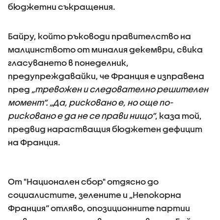
бюджетни съкращения.
Байру, който ръководи правителство на
малцинството от миналия декември, свика
гласуването в понеделник,
предупреждавайки, че Франция е изправена
пред
„тревожен и следователно решителен
момент“. „Да, рисковано е, но още по-
рисковано е да не се прави нищо“
, каза той,
предвид нарастващия бюджетен дефицит
на Франция.
От "Национален сбор" отдясно до
социалистите, зелените и „Непокорна
Франция“ отляво, опозиционните партии