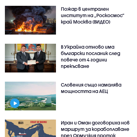
Пожар в централен
институт на „Роскосмос“
край Москва (ВИДЕО)
В Украйна отново има
български посланик след
повече от 4 години
прекъсване
Словения също намалява
мощността на АЕЦ
Иран и Оман договориха нов
маршрут за корабоплаване
през Ормузкия проток