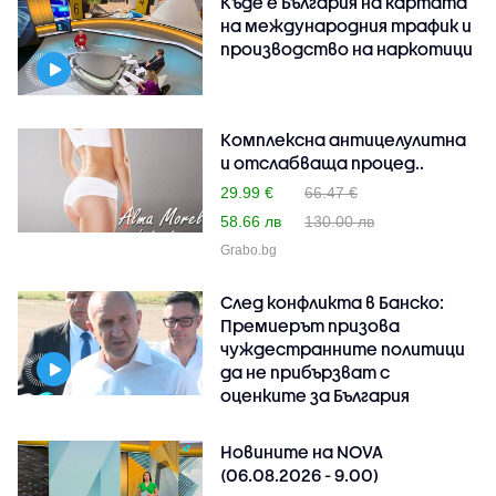
Къде е България на картата
на международния трафик и
производство на наркотици
Комплексна антицелулитна
и отслабваща процед..
29.99 €
66.47 €
58.66 лв
130.00 лв
Grabo.bg
След конфликта в Банско:
Премиерът призова
чуждестранните политици
да не прибързват с
оценките за България
Новините на NOVA
(06.08.2026 - 9.00)