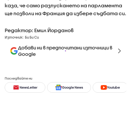
каза, че само разпускането на парламента
ще позволи на Франция да избере съдбата си.
Редактор: Емил Йорданов
Източник:
Би Би Си
Добави ни в предпочитани източници в
Google
Последвайте ни
NewsLetter
Google News
Youtube