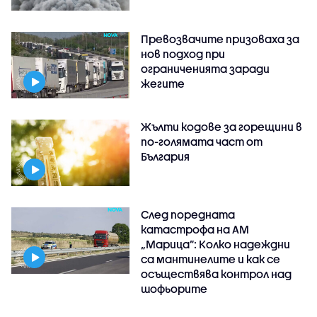
Превозвачите призоваха за
нов подход при
ограниченията заради
жегите
Жълти кодове за горещини в
по-голямата част от
България
След поредната
катастрофа на АМ
„Марица”: Колко надеждни
са мантинелите и как се
осъществява контрол над
шофьорите