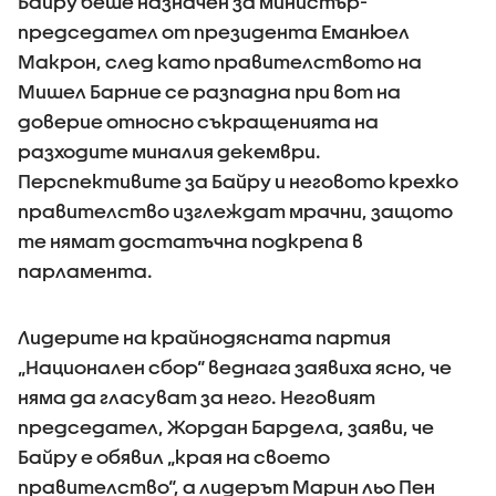
Байру беше назначен за министър-
председател от президента Еманюел
Макрон, след като правителството на
Мишел Барние се разпадна при вот на
доверие относно съкращенията на
разходите миналия декември.
Перспективите за Байру и неговото крехко
правителство изглеждат мрачни, защото
те нямат достатъчна подкрепа в
парламента.
Лидерите на крайнодясната партия
„Национален сбор“ веднага заявиха ясно, че
няма да гласуват за него. Неговият
председател, Жордан Бардела, заяви, че
Байру е обявил „края на своето
правителство“, а лидерът Марин льо Пен