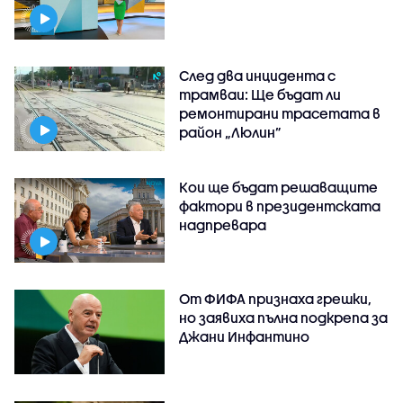
След два инцидента с
трамваи: Ще бъдат ли
ремонтирани трасетата в
район „Люлин”
Кои ще бъдат решаващите
фактори в президентската
надпревара
От ФИФА признаха грешки,
но заявиха пълна подкрепа за
Джани Инфантино