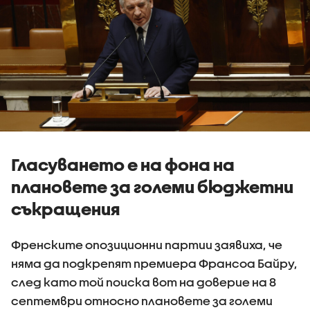
Гласуването е на фона на
плановете за големи бюджетни
съкращения
Френските опозиционни партии заявиха, че
няма да подкрепят премиера Франсоа Байру,
след като той поиска вот на доверие на 8
септември относно плановете за големи