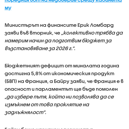
му
Министърът на финансите Ерик Ломбард
заяви във вторник, че
„колективно трябва да
намерим начин да подготвим бюджет за
възстановяване за 2026 г.“
.
Бюджетният дефицит от миналата година
достигна 5,8% от икономическия продукт
(БВП) на Франция, а Байру заяви, че Франция е в
опасност и парламентът ще бъде помолен
„да избере пътя, който ни позволява да се
измъкнем от това проклятие на
задлъжнялост“
.