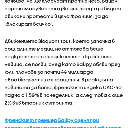
заявиха, че ще гласуват против него. Байру
нарочи гласуването два дни преди да бъдат
свикани протести в цяла Франция, за да
„блокират всичко“.
Движението Bloquons tout, което започна в
социалните медии, но оттогава беше
подкрепено от синдикатите и крайната
левица, се появи, след като Байру обяви през
юли планове за почти 44 милиарда
евро бюджетни съкращения. В реакция на
новината за вота, френският индекс CAC-40
падна с 1,59% в понеделник, а след това с още
2% във вторник сутринта.
Френският премиер Байру оцеля при
поредния вот на недоверие срещу кабинета