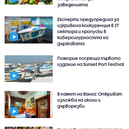
заведенията
Експерти предупредиха за
изкривена конкуренция в IT
сектора и пропуски в
киберсигурността на
държавата
Поморие посреща първото
издание на Sunset Port Festival
В памет на Ванга: Откриват
изложба на икони и
дърворезби