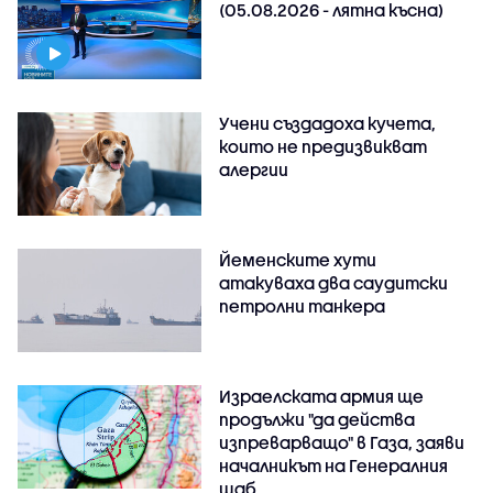
(05.08.2026 - лятна късна)
Учени създадоха кучета,
които не предизвикват
алергии
Йеменските хути
атакуваха два саудитски
петролни танкера
Израелската армия ще
продължи "да действа
изпреварващо" в Газа, заяви
началникът на Генералния
щаб