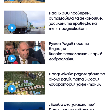
Над 15 000 проверени
автомобила за денонощие,
засилените проверки на
пътя продължават
Румен Радев посети
бъдещия
високотехнологичен парк в
Доброславци
Продължава разследването
около разбитата в София
лаборатория за фентанил
„Бомба със закъснител“:
Потъналата съветска