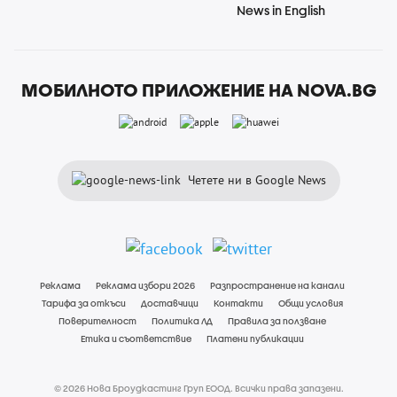
News in English
МОБИЛНОТО ПРИЛОЖЕНИЕ НА NOVA.BG
Четете ни в Google News
Реклама
Реклама избори 2026
Разпространение на канали
Тарифа за откъси
Доставчици
Контакти
Общи условия
Поверителност
Политика ЛД
Правила за ползване
Етика и съответствие
Платени публикации
© 2026 Нова Броудкастинг Груп ЕООД. Всички права запазени.