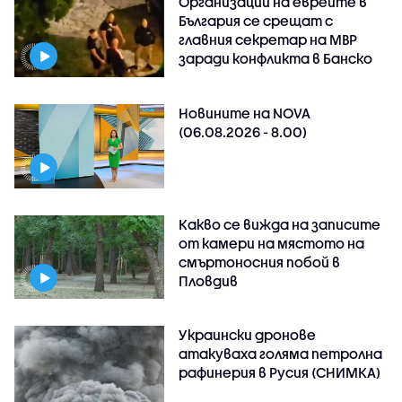
Организации на евреите в
България се срещат с
главния секретар на МВР
заради конфликта в Банско
Новините на NOVA
(06.08.2026 - 8.00)
Какво се вижда на записите
от камери на мястото на
смъртоносния побой в
Пловдив
Украински дронове
атакуваха голяма петролна
рафинерия в Русия (СНИМКА)