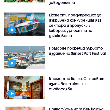
заведенията
Експерти предупредиха за
изкривена конкуренция в IT
сектора и пропуски в
киберсигурността на
държавата
Поморие посреща първото
издание на Sunset Port Festival
В памет на Ванга: Откриват
изложба на икони и
дърворезби
Почистване на зъбен камък и