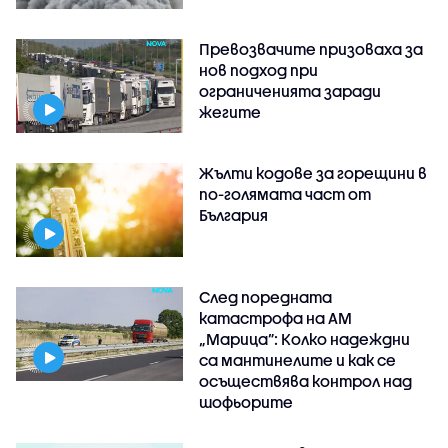
Превозвачите призоваха за
нов подход при
ограниченията заради
жегите
Жълти кодове за горещини в
по-голямата част от
България
След поредната
катастрофа на АМ
„Марица”: Колко надеждни
са мантинелите и как се
осъществява контрол над
шофьорите