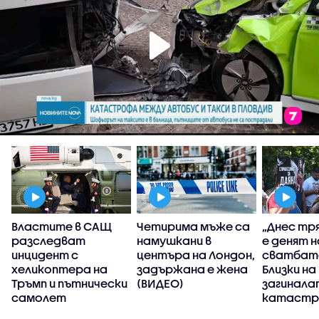
Властите в САЩ
Четирима мъже са
„Днес тр
разследват
намушкани в
е денят н
инцидент с
центъра на Лондон,
сватбата
хеликоптера на
задържана е жена
Близки на
а
Тръмп и пътнически
(ВИДЕО)
загинала
а
самолет
катастр
искат ар