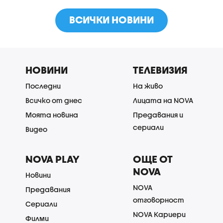
ВСИЧКИ НОВИНИ
НОВИНИ
ТЕЛЕВИЗИЯ
Последни
На живо
Всичко от днес
Лицата на NOVA
Моята новина
Предавания и
сериали
Видео
NOVA PLAY
ОЩЕ ОТ
NOVA
Новини
NOVA
Предавания
отговорност
Сериали
NOVA Кариери
Филми