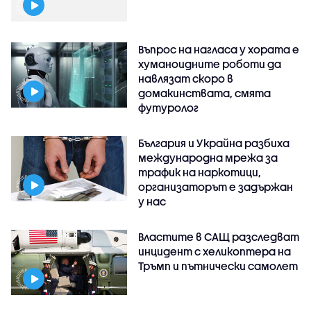
Въпрос на нагласа у хората е
хуманоидните роботи да
навлязат скоро в
домакинствата, смята
футуролог
България и Украйна разбиха
международна мрежа за
трафик на наркотици,
организаторът е задържан
у нас
Властите в САЩ разследват
инцидент с хеликоптера на
Тръмп и пътнически самолет