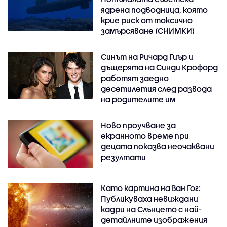
ядрена подводница, която
крие риск от токсично
замърсяване (СНИМКИ)
Синът на Ричард Гиър и
дъщерята на Синди Крофорд
работят заедно
десетилетия след развода
на родителите им
Ново проучване за
екранното време при
децата показва неочаквани
резултати
Като картина на Ван Гог:
Публикуваха невиждани
кадри на Слънцето с най-
детайлните изображения