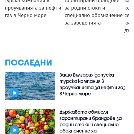
турска компания в
гарантирани брандове
за 
проучванията за нефт и
за родни стоки и
кон
газ в Черно море
специално обозначение
сек
за заведенията
киб
дър
ПОСЛЕДНИ
Защо България допуска
турска компания в
проучванията за нефт и газ
в Черно море
Държавата обмисля
гарантирани брандове за
родни стоки и специално
обозначение за