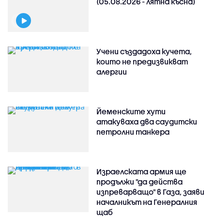
(05.08.2026 - лятна късна)
Учени създадоха кучета,
които не предизвикват
алергии
Йеменските хути
атакуваха два саудитски
петролни танкера
Израелската армия ще
продължи "да действа
изпреварващо" в Газа, заяви
началникът на Генералния
щаб