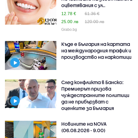
оцветявания с ул..
12.78 €
61.36 €
25.00 лв
120.00 лв
Grabo.bg
Къде е България на картата
на международния трафик и
производство на наркотици
След конфликта в Банско:
Премиерът призова
чуждестранните политици
да не прибързват с
оценките за България
Новините на NOVA
(06.08.2026 - 9.00)