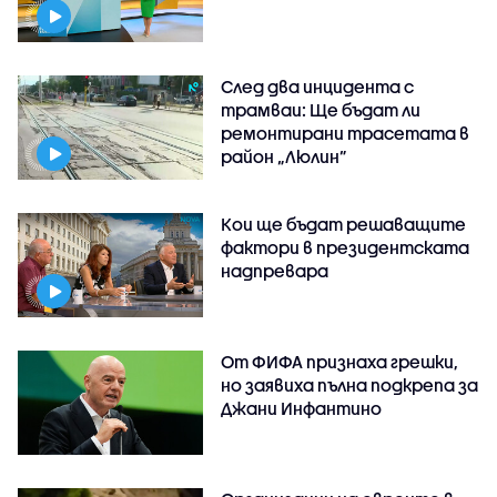
След два инцидента с
трамваи: Ще бъдат ли
ремонтирани трасетата в
район „Люлин”
Кои ще бъдат решаващите
фактори в президентската
надпревара
От ФИФА признаха грешки,
но заявиха пълна подкрепа за
Джани Инфантино