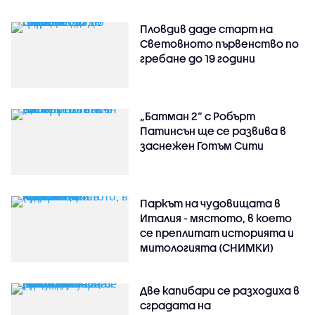
Пловдив даде старт на
Световното първенство по
гребане до 19 години
„Батман 2“ с Робърт
Патинсън ще се развива в
заснежен Готъм Сити
Паркът на чудовищата в
Италия - мястото, в което
се преплитат историята и
митологията (СНИМКИ)
Две капибари се разходиха в
сградата на