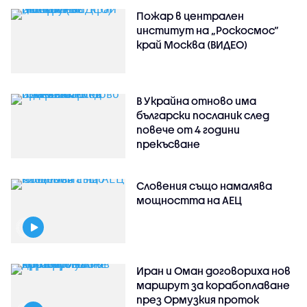
Пожар в централен
институт на „Роскосмос“
край Москва (ВИДЕО)
В Украйна отново има
български посланик след
повече от 4 години
прекъсване
Словения също намалява
мощността на АЕЦ
Иран и Оман договориха нов
маршрут за корабоплаване
през Ормузкия проток