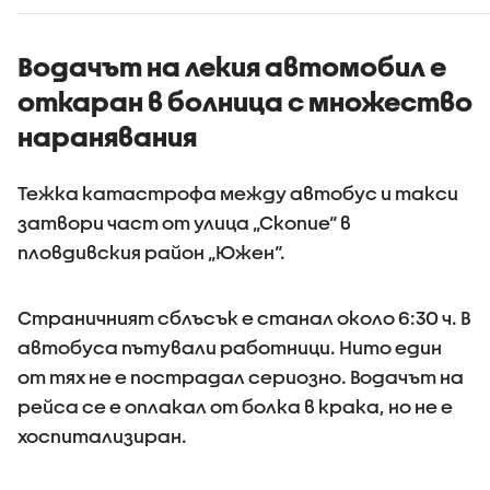
шофьор н
Водачът на лекия автомобил е
откаран в болница с множество
наранявания
Тежка катастрофа между автобус и такси
затвори част от улица „Скопие“ в
пловдивския район „Южен“.
Страничният сблъсък е станал около 6:30 ч. В
автобуса пътували работници. Нито един
от тях не е пострадал сериозно. Водачът на
рейса се е оплакал от болка в крака, но не е
хоспитализиран.