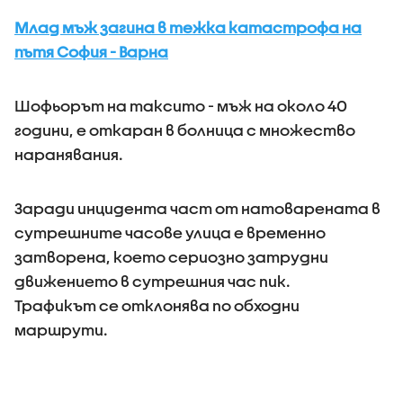
Млад мъж загина в тежка катастрофа на
пътя София - Варна
Шофьорът на таксито - мъж на около 40
години, е откаран в болница с множество
наранявания.
Заради инцидента част от натоварената в
сутрешните часове улица е временно
затворена, което сериозно затрудни
движението в сутрешния час пик.
Трафикът се отклонява по обходни
маршрути.